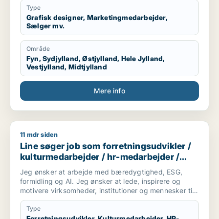
Type
Grafisk designer, Marketingmedarbejder,
Sælger mv.
Område
Fyn, Sydjylland, Østjylland, Hele Jylland,
Vestjylland, Midtjylland
Mere info
11 mdr siden
Line søger job som forretningsudvikler / kulturmedarbejder 
Line søger job som forretningsudvikler /
kulturmedarbejder / hr-medarbejder /
konsulent
Jeg ønsker at arbejde med bæredygtighed, ESG,
formidling og AI. Jeg ønsker at lede, inspirere og
motivere virksomheder, institutioner og mennesker til
optimere deres forretningsmodel og livssyn for
fremtidig succes for profit, people & planet. Lad os
Type
skabe vores bæredygtige og succesrige virkelighed.
Forretningsudvikler, Kulturmedarbejder, HR-