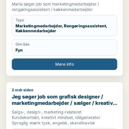
rengøringsassistent /
Maria søger job som marketingmedarbejder /
køkkenmedarbejder
rengøringsassistent / køkkenmedarbejder
Type
Marketingmedarbejder, Rengøringsassistent,
Køkkenmedarbejder
Område
Fyn
Mere info
2 mdr siden
Jeg søger job som grafisk designer / marketingmedarbejder 
Jeg søger job som grafisk designer /
marketingmedarbejder / sælger / kreativ
medarbejder / produktspecialist
Salgs-, design-, marketing-relateret
Kundekontakt, kreativt mindset, idégenerator
Sproglig stærk tysk, engelsk, skandinavisk