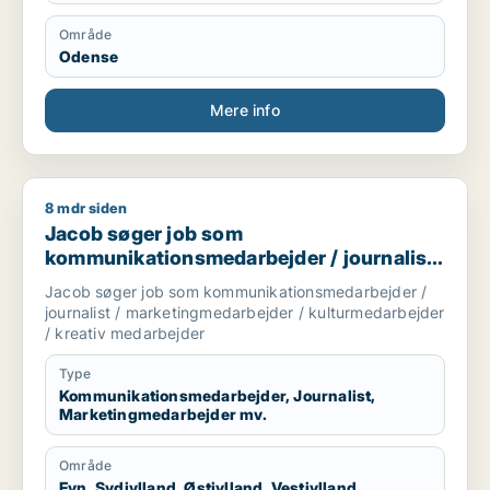
Område
Odense
Mere info
8 mdr siden
Jacob søger job som kommunikationsmedarbejder / journalis
Jacob søger job som
kommunikationsmedarbejder / journalist
/ marketingmedarbejder /
Jacob søger job som kommunikationsmedarbejder /
kulturmedarbejder / kreativ medarbejder
journalist / marketingmedarbejder / kulturmedarbejder
/ kreativ medarbejder
Type
Kommunikationsmedarbejder, Journalist,
Marketingmedarbejder mv.
Område
Fyn, Sydjylland, Østjylland, Vestjylland,