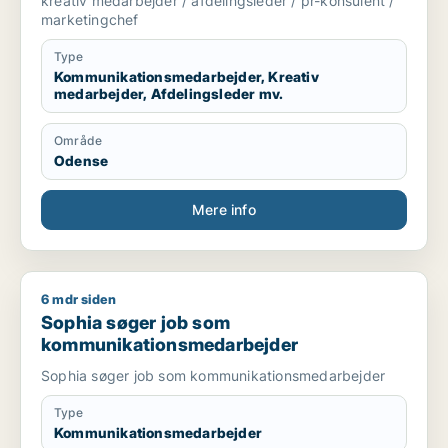
kreativ medarbejder / afdelingsleder / pr-konsulent /
marketingchef
Type
Kommunikationsmedarbejder, Kreativ
medarbejder, Afdelingsleder mv.
Område
Odense
Mere info
6 mdr siden
Sophia søger job som kommunikationsmedarbejder
Sophia søger job som
kommunikationsmedarbejder
Sophia søger job som kommunikationsmedarbejder
Type
Kommunikationsmedarbejder