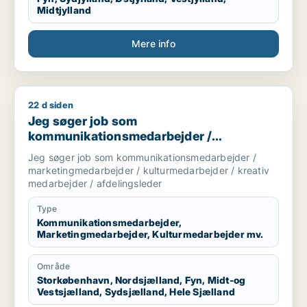
Midtjylland
Mere info
22 d siden
Jeg søger job som kommunikationsmedarbejder / marketingme
Jeg søger job som
kommunikationsmedarbejder /
marketingmedarbejder /
Jeg søger job som kommunikationsmedarbejder /
kulturmedarbejder / kreativ medarbejder /
marketingmedarbejder / kulturmedarbejder / kreativ
afdelingsleder
medarbejder / afdelingsleder
Type
Kommunikationsmedarbejder,
Marketingmedarbejder, Kulturmedarbejder mv.
Område
Storkøbenhavn, Nordsjælland, Fyn, Midt-og
Vestsjælland, Sydsjælland, Hele Sjælland