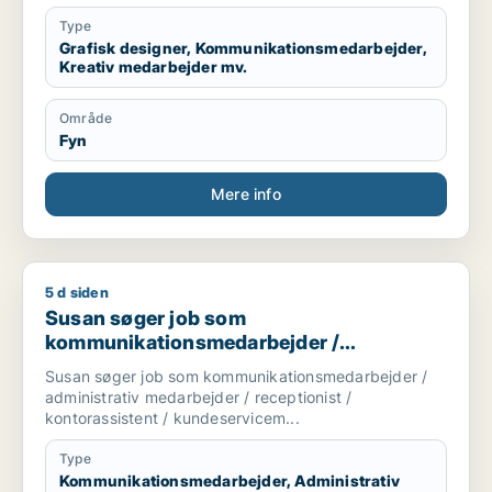
Type
Grafisk designer, Kommunikationsmedarbejder,
Kreativ medarbejder mv.
Område
Fyn
Mere info
5 d siden
Susan søger job som kommunikationsmedarbejder / administr
Susan søger job som
kommunikationsmedarbejder /
administrativ medarbejder / receptionist /
Susan søger job som kommunikationsmedarbejder /
kontorassistent /
administrativ medarbejder / receptionist /
kundeservicemedarbejder
kontorassistent / kundeservicem...
Type
Kommunikationsmedarbejder, Administrativ