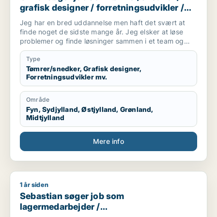
grafisk designer / forretningsudvikler /
kreativ medarbejder / driftsleder
Jeg har en bred uddannelse men haft det svært at
finde noget de sidste mange år. Jeg elsker at løse
problemer og finde løsninger sammen i et team og
alene.
Jeg er akademisk men også hands on (ingeniør og
Type
snedker). Jeg har laved forskellige tømre arbejde
Tømrer/snedker, Grafisk designer,
Forretningsudvikler mv.
privat, arbejder forskellige produktions virksomheder,
kan bruge mine hænder, læse og laver tekniske
tegninger. Godt til at skitsere ideer, visualiserer,
Område
kommunikation i 7 sproget. Elsker at hjælpe og lede
Fyn, Sydjylland, Østjylland, Grønland,
mennesker. Innovation eller prototype udvikling fra
Midtjylland
Idee til produktion er interessant hvor man også skal
bruger sine hænder. Nye tekknologier some AI/KI.
Mere info
Internationale virksomheder.
1 år siden
Sebastian søger job som lagermedarbejder / marketingmedar
Sebastian søger job som
lagermedarbejder /