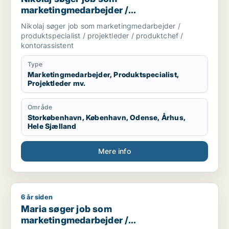
marketingmedarbejder /
produktspecialist / projektleder /
Nikolaj søger job som marketingmedarbejder /
produktchef / kontorassistent
produktspecialist / projektleder / produktchef /
kontorassistent
Type
Marketingmedarbejder, Produktspecialist,
Projektleder mv.
Område
Storkøbenhavn, København, Odense, Århus,
Hele Sjælland
Mere info
6 år siden
Maria søger job som marketingmedarbejder / rengøringsass
Maria søger job som
marketingmedarbejder /