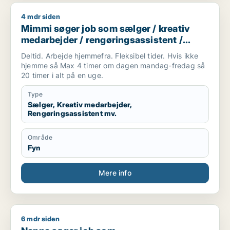
4 mdr siden
Mimmi søger job som sælger / kreativ medarbejder / rengørin
Mimmi søger job som sælger / kreativ
medarbejder / rengøringsassistent /
ufaglært / kontorassistent
Deltid. Arbejde hjemmefra. Fleksibel tider. Hvis ikke
hjemme så Max 4 timer om dagen mandag-fredag så
20 timer i alt på en uge.
Type
Sælger, Kreativ medarbejder,
Rengøringsassistent mv.
Område
Fyn
Mere info
6 mdr siden
Nanna søger job som kommunikationsmedarbejder / kulturme