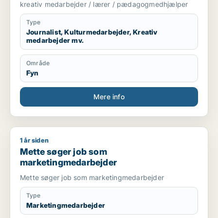
kreativ medarbejder / lærer / pædagogmedhjælper
Type
Journalist, Kulturmedarbejder, Kreativ
medarbejder mv.
Område
Fyn
Mere info
1 år siden
Mette søger job som marketingmedarbejder
Mette søger job som
marketingmedarbejder
Mette søger job som marketingmedarbejder
Type
Marketingmedarbejder