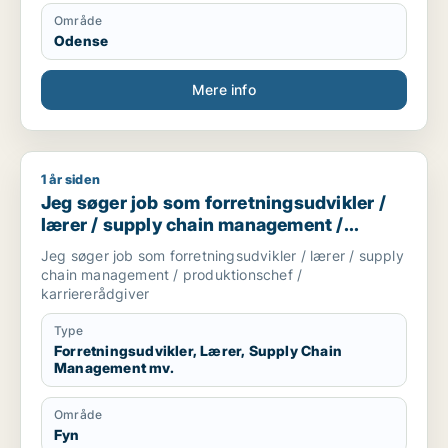
Område
Odense
Mere info
1 år siden
Jeg søger job som forretningsudvikler / lærer / supply chai
Jeg søger job som forretningsudvikler /
lærer / supply chain management /
produktionschef / karriererådgiver
Jeg søger job som forretningsudvikler / lærer / supply
chain management / produktionschef /
karriererådgiver
Type
Forretningsudvikler, Lærer, Supply Chain
Management mv.
Område
Fyn