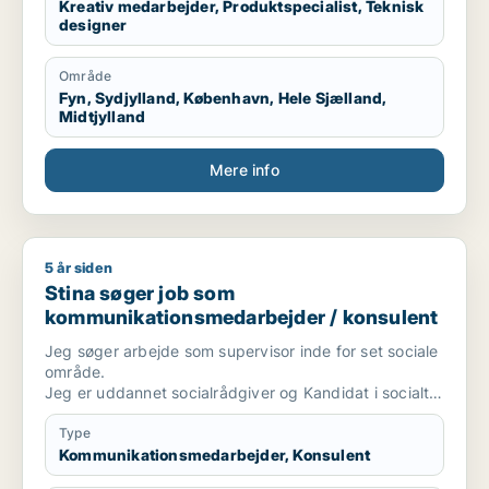
Kreativ medarbejder, Produktspecialist, Teknisk
designer
Område
Fyn, Sydjylland, København, Hele Sjælland,
Midtjylland
Mere info
5 år siden
Stina søger job som kommunikationsmedarbejder / konsulen
Stina søger job som
kommunikationsmedarbejder / konsulent
Jeg søger arbejde som supervisor inde for set sociale
område.
Jeg er uddannet socialrådgiver og Kandidat i socialt
arbejde, samt har et par videreuddannelser inde for
supervision og terapi.
Type
Jeg har hele mit voksenliv haft med udsatte
Kommunikationsmedarbejder, Konsulent
børn/unge og deres familier og nærmeste voksende