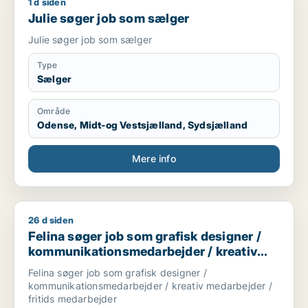
1 d siden
Julie søger job som sælger
Julie søger job som sælger
Julie søger job som sælger
Type
Sælger
Område
Odense, Midt-og Vestsjælland, Sydsjælland
Mere info
26 d siden
Felina søger job som grafisk designer / kommunikationsmedar
Felina søger job som grafisk designer /
kommunikationsmedarbejder / kreativ
medarbejder / fritids medarbejder
Felina søger job som grafisk designer /
kommunikationsmedarbejder / kreativ medarbejder /
fritids medarbejder