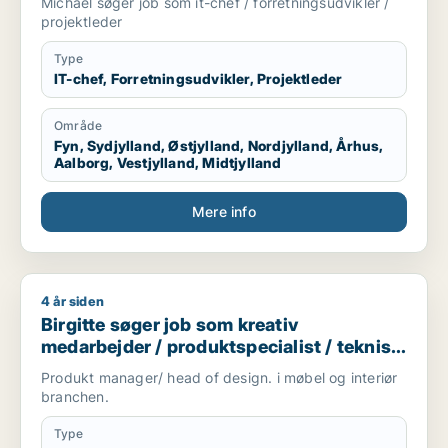
Michael søger job som it-chef / forretningsudvikler /
projektleder
Type
IT-chef, Forretningsudvikler, Projektleder
Område
Fyn, Sydjylland, Østjylland, Nordjylland, Århus,
Aalborg, Vestjylland, Midtjylland
Mere info
4 år siden
Birgitte søger job som kreativ medarbejder / produktspeciali
Birgitte søger job som kreativ
medarbejder / produktspecialist / teknisk
designer
Produkt manager/ head of design. i møbel og interiør
branchen.
Type