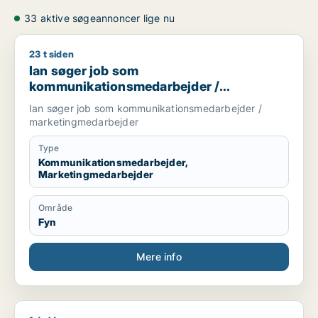
33 aktive søgeannoncer lige nu
23 t siden
Ian søger job som kommunikationsmedarbejder / marketing
Ian søger job som
kommunikationsmedarbejder /
marketingmedarbejder
Ian søger job som kommunikationsmedarbejder /
marketingmedarbejder
Type
Kommunikationsmedarbejder,
Marketingmedarbejder
Område
Fyn
Mere info