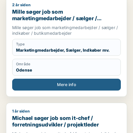
2 år siden
Mille søger job som marketingmedarbejder / sælger / indkøb
Mille søger job som
marketingmedarbejder / sælger /
indkøber / butiksmedarbejder
Mille søger job som marketingmedarbejder / sælger /
indkøber / butiksmedarbejder
Type
Marketingmedarbejder, Sælger, Indkøber mv.
Område
Odense
Mere info
1 år siden
Michael søger job som it-chef / forretningsudvikler / projekt
Michael søger job som it-chef /
forretningsudvikler / projektleder