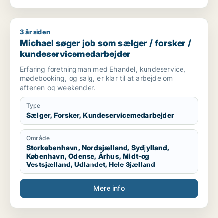
3 år siden
Michael søger job som sælger / forsker / kundeservicemeda
Michael søger job som sælger / forsker /
kundeservicemedarbejder
Erfaring foretningman med Ehandel, kundeservice,
mødebooking, og salg, er klar til at arbejde om
aftenen og weekender.
Type
Sælger, Forsker, Kundeservicemedarbejder
Område
Storkøbenhavn, Nordsjælland, Sydjylland,
København, Odense, Århus, Midt-og
Vestsjælland, Udlandet, Hele Sjælland
Mere info