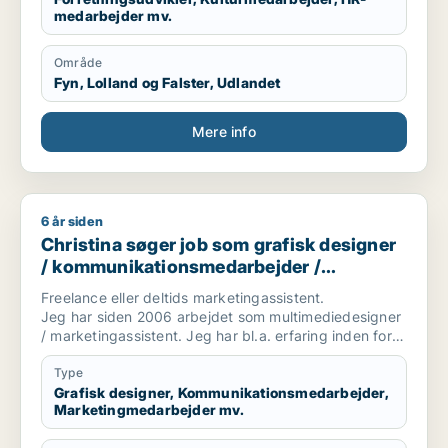
medarbejder mv.
Område
Fyn, Lolland og Falster, Udlandet
Mere info
6 år siden
Christina søger job som grafisk designer / kommunikations
Christina søger job som grafisk designer
/ kommunikationsmedarbejder /
marketingmedarbejder / kreativ
Freelance eller deltids marketingassistent.
medarbejder
Jeg har siden 2006 arbejdet som multimediedesigner
/ marketingassistent. Jeg har bl.a. erfaring inden for
brancher som byggeri, smykker og miljø.
Type
Grafisk designer, Kommunikationsmedarbejder,
Marketingmedarbejder mv.