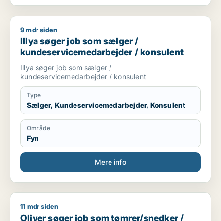
9 mdr siden
Illya søger job som sælger / kundeservicemedarbejder / kon
Illya søger job som sælger /
kundeservicemedarbejder / konsulent
Illya søger job som sælger /
kundeservicemedarbejder / konsulent
Type
Sælger, Kundeservicemedarbejder, Konsulent
Område
Fyn
Mere info
11 mdr siden
Oliver søger job som tømrer/snedker / grafisk designer / forr
Oliver søger job som tømrer/snedker /