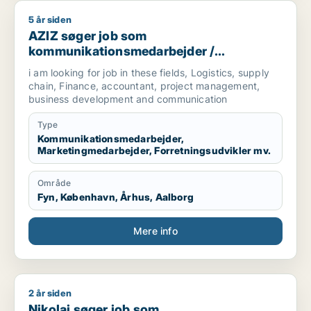
5 år siden
AZIZ søger job som kommunikationsmedarbejder / marketingm
AZIZ søger job som
kommunikationsmedarbejder /
marketingmedarbejder /
i am looking for job in these fields, Logistics, supply
forretningsudvikler /
chain, Finance, accountant, project management,
regnskabsmedarbejder / revisor
business development and communication
Type
Kommunikationsmedarbejder,
Marketingmedarbejder, Forretningsudvikler mv.
Område
Fyn, København, Århus, Aalborg
Mere info
2 år siden
Nikolaj søger job som marketingmedarbejder / produktspecial
Nikolaj søger job som