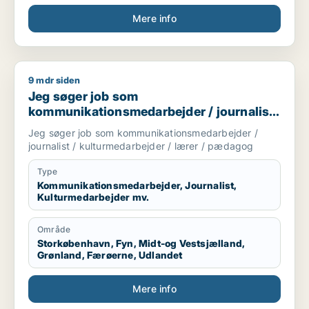
Mere info
9 mdr siden
Jeg søger job som kommunikationsmedarbejder / journalist 
Jeg søger job som
kommunikationsmedarbejder / journalist
/ kulturmedarbejder / lærer / pædagog
Jeg søger job som kommunikationsmedarbejder /
journalist / kulturmedarbejder / lærer / pædagog
Type
Kommunikationsmedarbejder, Journalist,
Kulturmedarbejder mv.
Område
Storkøbenhavn, Fyn, Midt-og Vestsjælland,
Grønland, Færøerne, Udlandet
Mere info