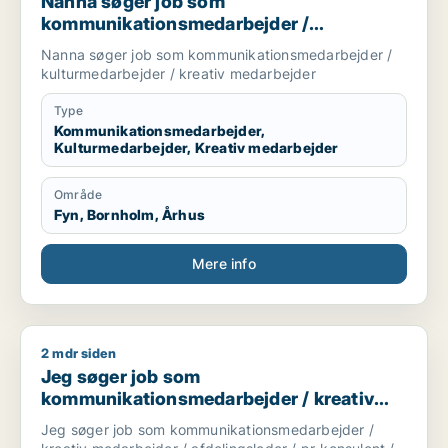
Nanna søger job som
kommunikationsmedarbejder /
kulturmedarbejder / kreativ medarbejder
Nanna søger job som kommunikationsmedarbejder /
kulturmedarbejder / kreativ medarbejder
Type
Kommunikationsmedarbejder,
Kulturmedarbejder, Kreativ medarbejder
Område
Fyn, Bornholm, Århus
Mere info
2 mdr siden
Jeg søger job som kommunikationsmedarbejder / kreativ meda
Jeg søger job som
kommunikationsmedarbejder / kreativ
medarbejder / afdelingsleder / pr-
Jeg søger job som kommunikationsmedarbejder /
konsulent / marketingchef