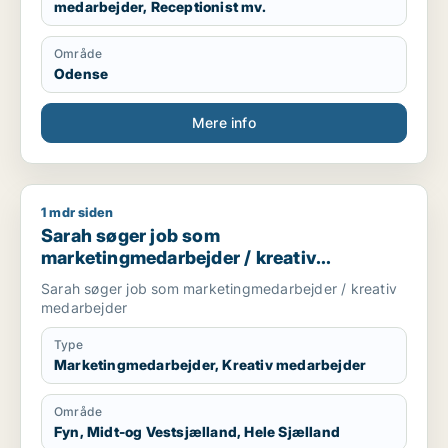
medarbejder, Receptionist mv.
Område
Odense
Mere info
1 mdr siden
Sarah søger job som marketingmedarbejder / kreativ medar
Sarah søger job som
marketingmedarbejder / kreativ
medarbejder
Sarah søger job som marketingmedarbejder / kreativ
medarbejder
Type
Marketingmedarbejder, Kreativ medarbejder
Område
Fyn, Midt-og Vestsjælland, Hele Sjælland