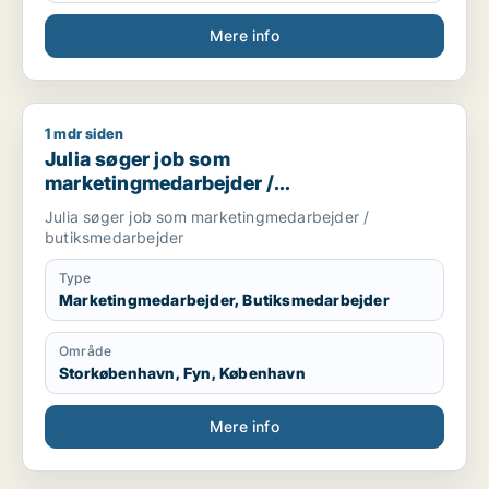
Mere info
1 mdr siden
Julia søger job som marketingmedarbejder / butiksmedarbe
Julia søger job som
marketingmedarbejder /
butiksmedarbejder
Julia søger job som marketingmedarbejder /
butiksmedarbejder
Type
Marketingmedarbejder, Butiksmedarbejder
Område
Storkøbenhavn, Fyn, København
Mere info