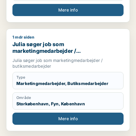
Mere info
1 mdr siden
Julia søger job som marketingmedarbejder / butiksmedarbe
Julia søger job som
marketingmedarbejder /
butiksmedarbejder
Julia søger job som marketingmedarbejder /
butiksmedarbejder
Type
Marketingmedarbejder, Butiksmedarbejder
Område
Storkøbenhavn, Fyn, København
Mere info