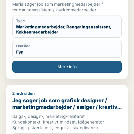
rengøringsassistent /
Maria søger job som marketingmedarbejder /
køkkenmedarbejder
rengøringsassistent / køkkenmedarbejder
Type
Marketingmedarbejder, Rengøringsassistent,
Køkkenmedarbejder
Område
Fyn
Mere info
2 mdr siden
Jeg søger job som grafisk designer / marketingmedarbejder 
Jeg søger job som grafisk designer /
marketingmedarbejder / sælger / kreativ
medarbejder / produktspecialist
Salgs-, design-, marketing-relateret
Kundekontakt, kreativt mindset, idégenerator
Sproglig stærk tysk, engelsk, skandinavisk