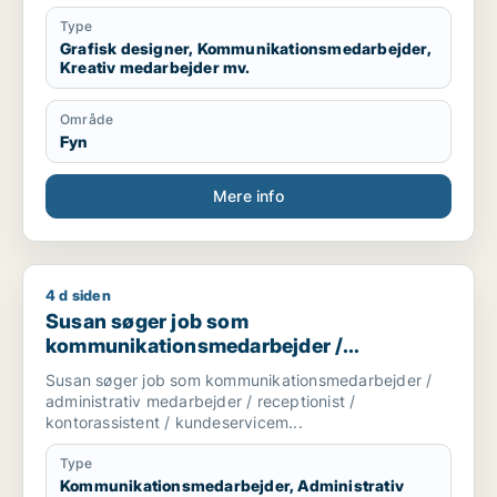
Type
Grafisk designer, Kommunikationsmedarbejder,
Kreativ medarbejder mv.
Område
Fyn
Mere info
4 d siden
Susan søger job som kommunikationsmedarbejder / administr
Susan søger job som
kommunikationsmedarbejder /
administrativ medarbejder / receptionist /
Susan søger job som kommunikationsmedarbejder /
kontorassistent /
administrativ medarbejder / receptionist /
kundeservicemedarbejder
kontorassistent / kundeservicem...
Type
Kommunikationsmedarbejder, Administrativ