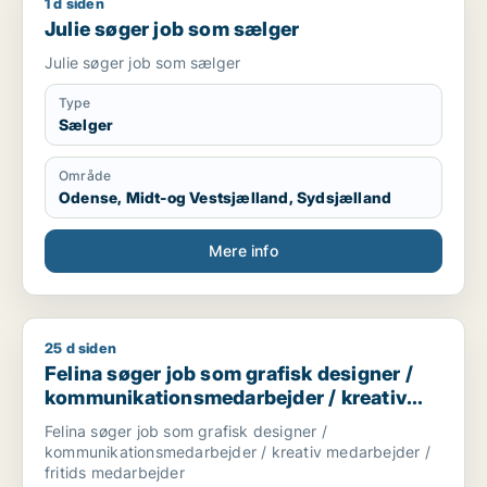
1 d siden
Julie søger job som sælger
Julie søger job som sælger
Julie søger job som sælger
Type
Sælger
Område
Odense, Midt-og Vestsjælland, Sydsjælland
Mere info
25 d siden
Felina søger job som grafisk designer / kommunikationsmedar
Felina søger job som grafisk designer /
kommunikationsmedarbejder / kreativ
medarbejder / fritids medarbejder
Felina søger job som grafisk designer /
kommunikationsmedarbejder / kreativ medarbejder /
fritids medarbejder