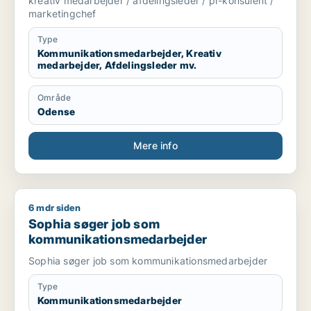
kreativ medarbejder / afdelingsleder / pr-konsulent /
marketingchef
Type
Kommunikationsmedarbejder, Kreativ
medarbejder, Afdelingsleder mv.
Område
Odense
Mere info
6 mdr siden
Sophia søger job som kommunikationsmedarbejder
Sophia søger job som
kommunikationsmedarbejder
Sophia søger job som kommunikationsmedarbejder
Type
Kommunikationsmedarbejder