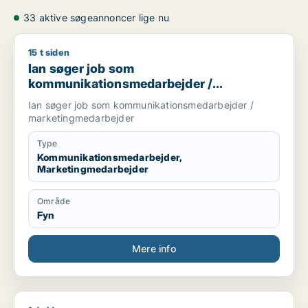
33 aktive søgeannoncer lige nu
15 t siden
Ian søger job som kommunikationsmedarbejder / marketing
Ian søger job som
kommunikationsmedarbejder /
marketingmedarbejder
Ian søger job som kommunikationsmedarbejder /
marketingmedarbejder
Type
Kommunikationsmedarbejder,
Marketingmedarbejder
Område
Fyn
Mere info