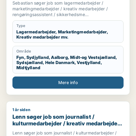
marketingmedarbejder / kreativ
Sebastian søger job som lagermedarbejder /
medarbejder / rengøringsassistent /
marketingmedarbejder / kreativ medarbejder /
sikkerhedsmedarbejder
rengøringsassistent / sikkerhedsme...
Type
Lagermedarbejder, Marketingmedarbejder,
Kreativ medarbejder mv.
Område
Fyn, Sydjylland, Aalborg, Midt-og Vestsjælland,
Sydsjælland, Hele Danmark, Vestjylland,
Midtjylland
Mere info
1 år siden
Lenn søger job som journalist / kulturmedarbejder / kreati
Lenn søger job som journalist /
kulturmedarbejder / kreativ medarbejder /
lærer / pædagogmedhjælper
Lenn søger job som journalist / kulturmedarbejder /