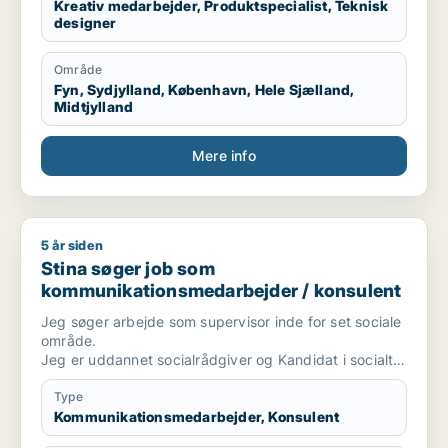
Kreativ medarbejder, Produktspecialist, Teknisk
designer
Område
Fyn, Sydjylland, København, Hele Sjælland,
Midtjylland
Mere info
5 år siden
Stina søger job som kommunikationsmedarbejder / konsulen
Stina søger job som
kommunikationsmedarbejder / konsulent
Jeg søger arbejde som supervisor inde for set sociale
område.
Jeg er uddannet socialrådgiver og Kandidat i socialt
arbejde, samt har et par videreuddannelser inde for
supervision og terapi.
Type
Jeg har hele mit voksenliv haft med udsatte
Kommunikationsmedarbejder, Konsulent
børn/unge og deres familier og nærmeste voksende