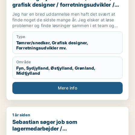
grafisk designer / forretningsudvikler /
kreativ medarbejder / driftsleder
Jeg har en bred uddannelse men haft det svært at
finde noget de sidste mange år. Jeg elsker at løse
problemer og finde løsninger sammen i et team og
alene.
Jeg er akademisk men også hands on (ingeniør og
Type
snedker). Jeg har laved forskellige tømre arbejde
Tømrer/snedker, Grafisk designer,
Forretningsudvikler mv.
privat, arbejder forskellige produktions virksomheder,
kan bruge mine hænder, læse og laver tekniske
tegninger. Godt til at skitsere ideer, visualiserer,
Område
kommunikation i 7 sproget. Elsker at hjælpe og lede
Fyn, Sydjylland, Østjylland, Grønland,
mennesker. Innovation eller prototype udvikling fra
Midtjylland
Idee til produktion er interessant hvor man også skal
bruger sine hænder. Nye tekknologier some AI/KI.
Mere info
Internationale virksomheder.
1 år siden
Sebastian søger job som lagermedarbejder / marketingmedar
Sebastian søger job som
lagermedarbejder /