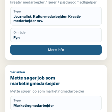
kreativ medarbejder / lærer / pædagogmedhjælper
Type
Journalist, Kulturmedarbejder, Kreativ
medarbejder mv.
Område
Fyn
Mere info
1 år siden
Mette søger job som marketingmedarbejder
Mette søger job som
marketingmedarbejder
Mette søger job som marketingmedarbejder
Type
Marketingmedarbejder