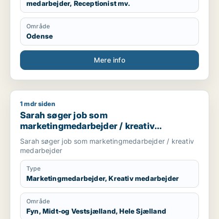
medarbejder, Receptionist mv.
Område
Odense
Mere info
1 mdr siden
Sarah søger job som marketingmedarbejder / kreativ medar
Sarah søger job som
marketingmedarbejder / kreativ
medarbejder
Sarah søger job som marketingmedarbejder / kreativ
medarbejder
Type
Marketingmedarbejder, Kreativ medarbejder
Område
Fyn, Midt-og Vestsjælland, Hele Sjælland