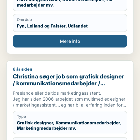
medarbejder mv.
Område
Fyn, Lolland og Falster, Udlandet
Mere info
6 år siden
Christina søger job som grafisk designer / kommunikations
Christina søger job som grafisk designer
/ kommunikationsmedarbejder /
marketingmedarbejder / kreativ
Freelance eller deltids marketingassistent.
medarbejder
Jeg har siden 2006 arbejdet som multimediedesigner
/ marketingassistent. Jeg har bl.a. erfaring inden for
brancher som byggeri, smykker og miljø.
Type
Grafisk designer, Kommunikationsmedarbejder,
Marketingmedarbejder mv.