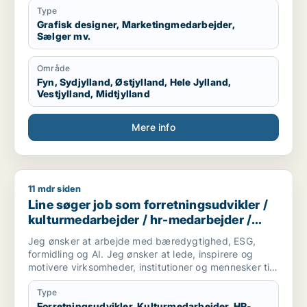
Type
Grafisk designer, Marketingmedarbejder,
Sælger mv.
Område
Fyn, Sydjylland, Østjylland, Hele Jylland,
Vestjylland, Midtjylland
Mere info
11 mdr siden
Line søger job som forretningsudvikler / kulturmedarbejder 
Line søger job som forretningsudvikler /
kulturmedarbejder / hr-medarbejder /
konsulent
Jeg ønsker at arbejde med bæredygtighed, ESG,
formidling og AI. Jeg ønsker at lede, inspirere og
motivere virksomheder, institutioner og mennesker til
optimere deres forretningsmodel og livssyn for
fremtidig succes for profit, people & planet. Lad os
Type
skabe vores bæredygtige og succesrige virkelighed.
Forretningsudvikler, Kulturmedarbejder, HR-