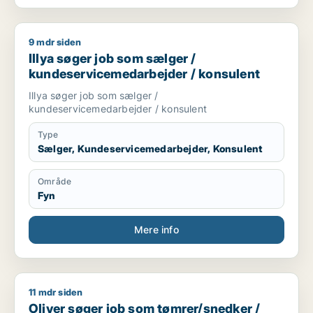
9 mdr siden
Illya søger job som sælger / kundeservicemedarbejder / kon
Illya søger job som sælger /
kundeservicemedarbejder / konsulent
Illya søger job som sælger /
kundeservicemedarbejder / konsulent
Type
Sælger, Kundeservicemedarbejder, Konsulent
Område
Fyn
Mere info
11 mdr siden
Oliver søger job som tømrer/snedker / grafisk designer / forr
Oliver søger job som tømrer/snedker /