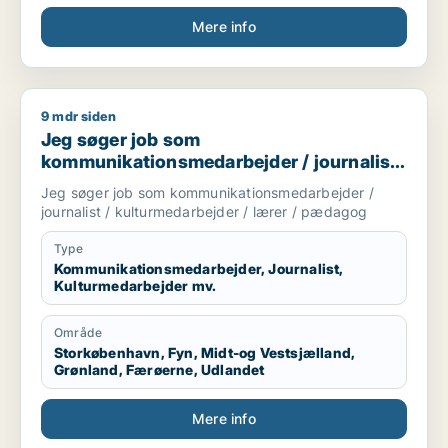
Mere info
9 mdr siden
Jeg søger job som kommunikationsmedarbejder / journalist 
Jeg søger job som
kommunikationsmedarbejder / journalist
/ kulturmedarbejder / lærer / pædagog
Jeg søger job som kommunikationsmedarbejder /
journalist / kulturmedarbejder / lærer / pædagog
Type
Kommunikationsmedarbejder, Journalist,
Kulturmedarbejder mv.
Område
Storkøbenhavn, Fyn, Midt-og Vestsjælland,
Grønland, Færøerne, Udlandet
Mere info