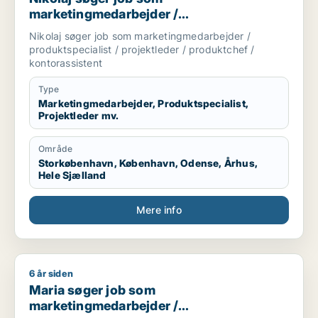
marketingmedarbejder /
produktspecialist / projektleder /
Nikolaj søger job som marketingmedarbejder /
produktchef / kontorassistent
produktspecialist / projektleder / produktchef /
kontorassistent
Type
Marketingmedarbejder, Produktspecialist,
Projektleder mv.
Område
Storkøbenhavn, København, Odense, Århus,
Hele Sjælland
Mere info
6 år siden
Maria søger job som marketingmedarbejder / rengøringsass
Maria søger job som
marketingmedarbejder /