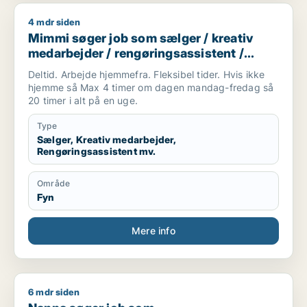
4 mdr siden
Mimmi søger job som sælger / kreativ medarbejder / rengørin
Mimmi søger job som sælger / kreativ
medarbejder / rengøringsassistent /
ufaglært / kontorassistent
Deltid. Arbejde hjemmefra. Fleksibel tider. Hvis ikke
hjemme så Max 4 timer om dagen mandag-fredag så
20 timer i alt på en uge.
Type
Sælger, Kreativ medarbejder,
Rengøringsassistent mv.
Område
Fyn
Mere info
6 mdr siden
Nanna søger job som kommunikationsmedarbejder / kulturme