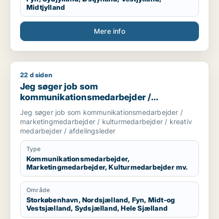
Midtjylland
Mere info
22 d siden
Jeg søger job som kommunikationsmedarbejder / marketingme
Jeg søger job som
kommunikationsmedarbejder /
marketingmedarbejder /
Jeg søger job som kommunikationsmedarbejder /
kulturmedarbejder / kreativ medarbejder /
marketingmedarbejder / kulturmedarbejder / kreativ
afdelingsleder
medarbejder / afdelingsleder
Type
Kommunikationsmedarbejder,
Marketingmedarbejder, Kulturmedarbejder mv.
Område
Storkøbenhavn, Nordsjælland, Fyn, Midt-og
Vestsjælland, Sydsjælland, Hele Sjælland