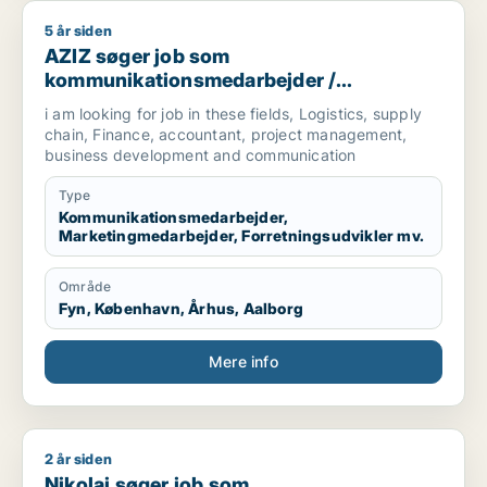
5 år siden
AZIZ søger job som kommunikationsmedarbejder / marketingm
AZIZ søger job som
kommunikationsmedarbejder /
marketingmedarbejder /
i am looking for job in these fields, Logistics, supply
forretningsudvikler /
chain, Finance, accountant, project management,
regnskabsmedarbejder / revisor
business development and communication
Type
Kommunikationsmedarbejder,
Marketingmedarbejder, Forretningsudvikler mv.
Område
Fyn, København, Århus, Aalborg
Mere info
2 år siden
Nikolaj søger job som marketingmedarbejder / produktspecial
Nikolaj søger job som