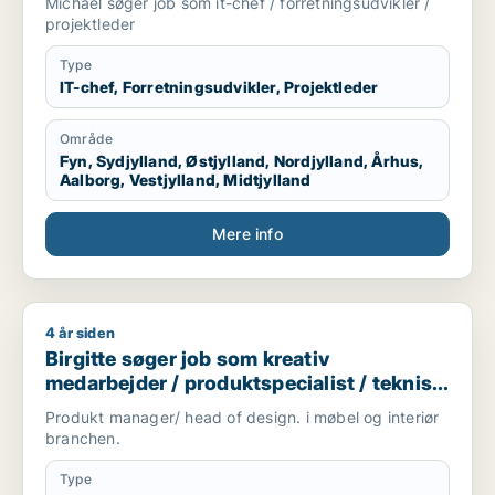
Michael søger job som it-chef / forretningsudvikler /
projektleder
Type
IT-chef, Forretningsudvikler, Projektleder
Område
Fyn, Sydjylland, Østjylland, Nordjylland, Århus,
Aalborg, Vestjylland, Midtjylland
Mere info
4 år siden
Birgitte søger job som kreativ medarbejder / produktspeciali
Birgitte søger job som kreativ
medarbejder / produktspecialist / teknisk
designer
Produkt manager/ head of design. i møbel og interiør
branchen.
Type