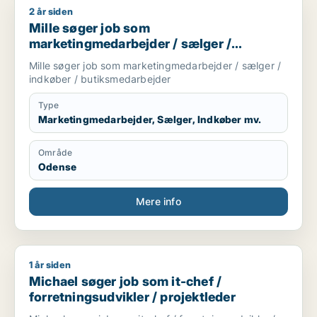
2 år siden
Mille søger job som marketingmedarbejder / sælger / indkøb
Mille søger job som
marketingmedarbejder / sælger /
indkøber / butiksmedarbejder
Mille søger job som marketingmedarbejder / sælger /
indkøber / butiksmedarbejder
Type
Marketingmedarbejder, Sælger, Indkøber mv.
Område
Odense
Mere info
1 år siden
Michael søger job som it-chef / forretningsudvikler / projekt
Michael søger job som it-chef /
forretningsudvikler / projektleder