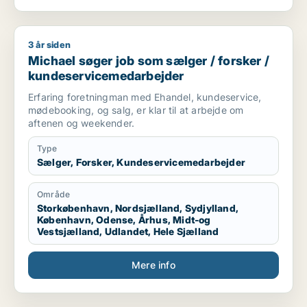
3 år siden
Michael søger job som sælger / forsker / kundeservicemeda
Michael søger job som sælger / forsker /
kundeservicemedarbejder
Erfaring foretningman med Ehandel, kundeservice,
mødebooking, og salg, er klar til at arbejde om
aftenen og weekender.
Type
Sælger, Forsker, Kundeservicemedarbejder
Område
Storkøbenhavn, Nordsjælland, Sydjylland,
København, Odense, Århus, Midt-og
Vestsjælland, Udlandet, Hele Sjælland
Mere info