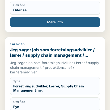
Område
Odense
Mere info
1 år siden
Jeg søger job som forretningsudvikler / lærer / supply chai
Jeg søger job som forretningsudvikler /
lærer / supply chain management /
produktionschef / karriererådgiver
Jeg søger job som forretningsudvikler / lærer / supply
chain management / produktionschef /
karriererådgiver
Type
Forretningsudvikler, Lærer, Supply Chain
Management mv.
Område
Fyn