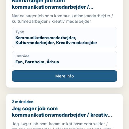
Nanna søger job som
kommunikationsmedarbejder /
kulturmedarbejder / kreativ medarbejder
Nanna søger job som kommunikationsmedarbejder /
kulturmedarbejder / kreativ medarbejder
Type
Kommunikationsmedarbejder,
Kulturmedarbejder, Kreativ medarbejder
Område
Fyn, Bornholm, Århus
Mere info
2 mdr siden
Jeg søger job som kommunikationsmedarbejder / kreativ meda
Jeg søger job som
kommunikationsmedarbejder / kreativ
medarbejder / afdelingsleder / pr-
Jeg søger job som kommunikationsmedarbejder /
konsulent / marketingchef