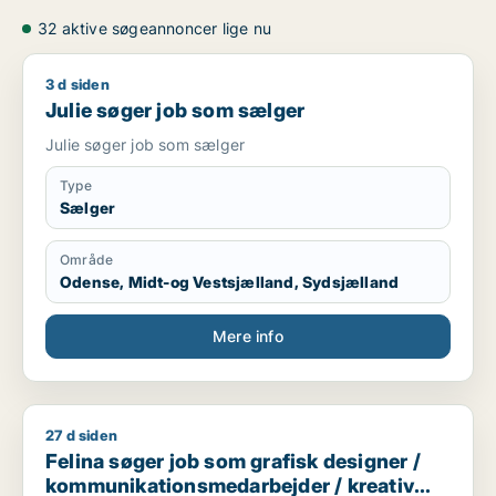
32 aktive søgeannoncer lige nu
3 d siden
Julie søger job som sælger
Julie søger job som sælger
Julie søger job som sælger
Type
Sælger
Område
Odense, Midt-og Vestsjælland, Sydsjælland
Mere info
27 d siden
Felina søger job som grafisk designer / kommunikationsmedar
Felina søger job som grafisk designer /
kommunikationsmedarbejder / kreativ