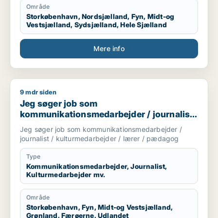
Område
Storkøbenhavn, Nordsjælland, Fyn, Midt-og
Vestsjælland, Sydsjælland, Hele Sjælland
Mere info
9 mdr siden
Jeg søger job som kommunikationsmedarbejder / journalist 
Jeg søger job som
kommunikationsmedarbejder / journalist
/ kulturmedarbejder / lærer / pædagog
Jeg søger job som kommunikationsmedarbejder /
journalist / kulturmedarbejder / lærer / pædagog
Type
Kommunikationsmedarbejder, Journalist,
Kulturmedarbejder mv.
Område
Storkøbenhavn, Fyn, Midt-og Vestsjælland,
Grønland, Færøerne, Udlandet