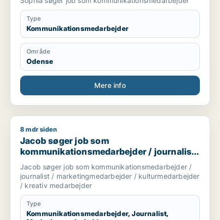
Sophia søger job som kommunikationsmedarbejder
Type
Kommunikationsmedarbejder
Område
Odense
Mere info
8 mdr siden
Jacob søger job som kommunikationsmedarbejder / journalis
Jacob søger job som
kommunikationsmedarbejder / journalist
/ marketingmedarbejder /
Jacob søger job som kommunikationsmedarbejder /
kulturmedarbejder / kreativ medarbejder
journalist / marketingmedarbejder / kulturmedarbejder
/ kreativ medarbejder
Type
Kommunikationsmedarbejder, Journalist,