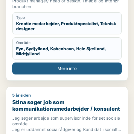
Produkt manager/ head of design. i møbel og interiør
branchen.
Type
Kreativ medarbejder, Produktspecialist, Teknisk
designer
Område
Fyn, Sydjylland, København, Hele Sjælland,
Midtjylland
Mere info
5 år siden
Stina søger job som kommunikationsmedarbejder / konsulen
Stina søger job som
kommunikationsmedarbejder / konsulent
Jeg søger arbejde som supervisor inde for set sociale
område.
Jeg er uddannet socialrådgiver og Kandidat i socialt