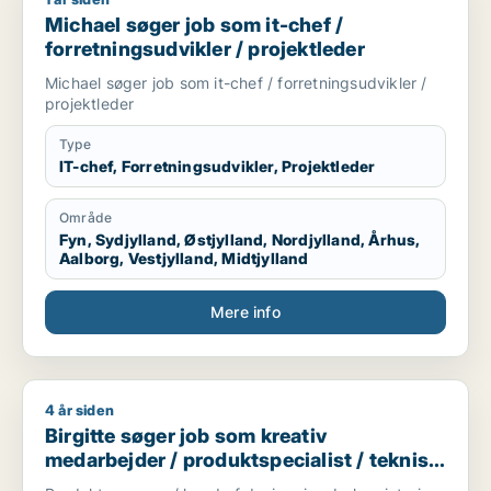
Michael søger job som it-chef / forretningsudvikler / projekt
Michael søger job som it-chef /
forretningsudvikler / projektleder
Michael søger job som it-chef / forretningsudvikler /
projektleder
Type
IT-chef, Forretningsudvikler, Projektleder
Område
Fyn, Sydjylland, Østjylland, Nordjylland, Århus,
Aalborg, Vestjylland, Midtjylland
Mere info
4 år siden
Birgitte søger job som kreativ medarbejder / produktspeciali
Birgitte søger job som kreativ
medarbejder / produktspecialist / teknisk
designer