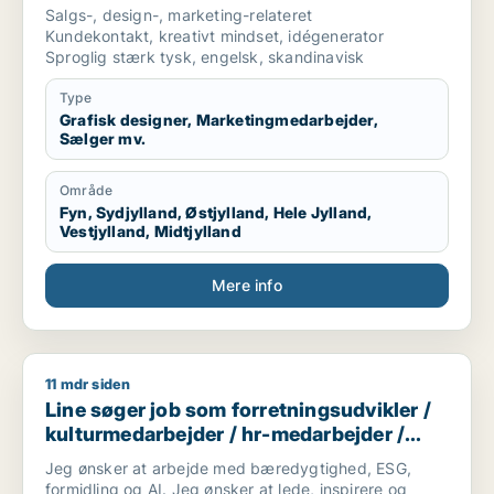
medarbejder / produktspecialist
Salgs-, design-, marketing-relateret
Kundekontakt, kreativt mindset, idégenerator
Sproglig stærk tysk, engelsk, skandinavisk
Type
Grafisk designer, Marketingmedarbejder,
Sælger mv.
Område
Fyn, Sydjylland, Østjylland, Hele Jylland,
Vestjylland, Midtjylland
Mere info
11 mdr siden
Line søger job som forretningsudvikler / kulturmedarbejder 
Line søger job som forretningsudvikler /
kulturmedarbejder / hr-medarbejder /
konsulent
Jeg ønsker at arbejde med bæredygtighed, ESG,
formidling og AI. Jeg ønsker at lede, inspirere og