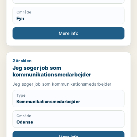
Område
Fyn
Mere info
2 år siden
Jeg søger job som kommunikationsmedarbejder
Jeg søger job som
kommunikationsmedarbejder
Jeg søger job som kommunikationsmedarbejder
Type
Kommunikationsmedarbejder
Område
Odense
Mere info