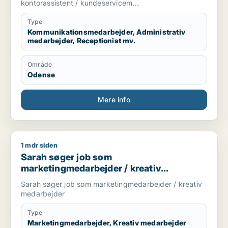
kundeservicemedarbejder
kontorassistent / kundeservicem...
Type
Kommunikationsmedarbejder, Administrativ
medarbejder, Receptionist mv.
Område
Odense
Mere info
1 mdr siden
Sarah søger job som marketingmedarbejder / kreativ medar
Sarah søger job som
marketingmedarbejder / kreativ
medarbejder
Sarah søger job som marketingmedarbejder / kreativ
medarbejder
Type
Marketingmedarbejder, Kreativ medarbejder