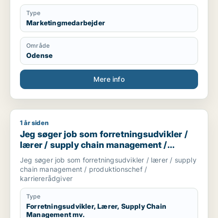
Type
Marketingmedarbejder
Område
Odense
Mere info
1 år siden
Jeg søger job som forretningsudvikler / lærer / supply chai
Jeg søger job som forretningsudvikler /
lærer / supply chain management /
produktionschef / karriererådgiver
Jeg søger job som forretningsudvikler / lærer / supply
chain management / produktionschef /
karriererådgiver
Type
Forretningsudvikler, Lærer, Supply Chain
Management mv.