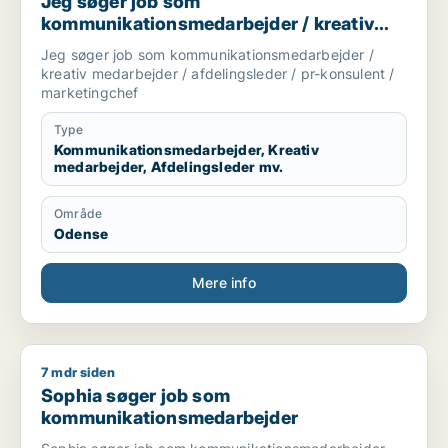
Jeg søger job som
kommunikationsmedarbejder / kreativ
medarbejder / afdelingsleder / pr-
Jeg søger job som kommunikationsmedarbejder /
konsulent / marketingchef
kreativ medarbejder / afdelingsleder / pr-konsulent /
marketingchef
Type
Kommunikationsmedarbejder, Kreativ
medarbejder, Afdelingsleder mv.
Område
Odense
Mere info
7 mdr siden
Sophia søger job som kommunikationsmedarbejder
Sophia søger job som
kommunikationsmedarbejder