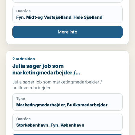
Område
Fyn, Midt-og Vestsjælland, Hele Sjælland
Mere info
2 mdr siden
Julia søger job som marketingmedarbejder / butiksmedarbe
Julia søger job som
marketingmedarbejder /
butiksmedarbejder
Julia søger job som marketingmedarbejder /
butiksmedarbejder
Type
Marketingmedarbejder, Butiksmedarbejder
Område
Storkøbenhavn, Fyn, København