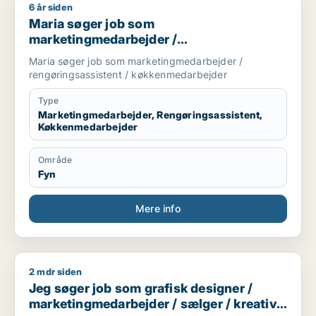
6 år siden
Maria søger job som marketingmedarbejder / rengøringsass
Maria søger job som
marketingmedarbejder /
rengøringsassistent /
Maria søger job som marketingmedarbejder /
køkkenmedarbejder
rengøringsassistent / køkkenmedarbejder
Type
Marketingmedarbejder, Rengøringsassistent,
Køkkenmedarbejder
Område
Fyn
Mere info
2 mdr siden
Jeg søger job som grafisk designer / marketingmedarbejder 
Jeg søger job som grafisk designer /
marketingmedarbejder / sælger / kreativ