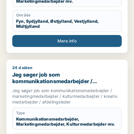
Marketingmedarbejder mv.
Område
Fyn, Sydjylland, Østjylland, Vestjylland,
Midtjylland
Mere info
24 d siden
Jeg søger job som kommunikationsmedarbejder / marketingme
Jeg søger job som
kommunikationsmedarbejder /
marketingmedarbejder /
Jeg søger job som kommunikationsmedarbejder /
kulturmedarbejder / kreativ medarbejder /
marketingmedarbejder / kulturmedarbejder / kreativ
afdelingsleder
medarbejder / afdelingsleder
Type
Kommunikationsmedarbejder,
Marketingmedarbejder, Kulturmedarbejder mv.