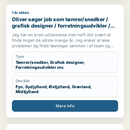
1 år siden
Oliver søger job som tømrer/snedker / grafisk designer / forr
Oliver søger job som tømrer/snedker /
grafisk designer / forretningsudvikler /
kreativ medarbejder / driftsleder
Jeg har en bred uddannelse men haft det svært at
finde noget de sidste mange år. Jeg elsker at løse
problemer og finde løsninger sammen i et team og
alene.
Jeg er akademisk men også hands on (ingeniør og
Type
snedker). Jeg har laved forskellige tømre arbejde
Tømrer/snedker, Grafisk designer,
Forretningsudvikler mv.
privat, arbejder forskellige produktions virksomheder,
kan bruge mine hænder, læse og laver tekniske
tegninger. Godt til at skitsere ideer, visualiserer,
Område
kommunikation i 7 sproget. Elsker at hjælpe og lede
Fyn, Sydjylland, Østjylland, Grønland,
mennesker. Innovation eller prototype udvikling fra
Midtjylland
Idee til produktion er interessant hvor man også skal
bruger sine hænder. Nye tekknologier some AI/KI.
Mere info
Internationale virksomheder.