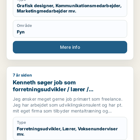
Grafisk designer, Kommunikationsmedarbejder,
Marketingmedarbejder mv.
Område
Fyn
Mere info
7 år siden
Kenneth søger job som forretningsudvikler / lærer / voksenun
Kenneth søger job som
forretningsudvikler / lærer /
voksenunderviser / skoleleder /
Jeg ønsker meget gerne job primært som freelance.
projektleder
Jeg har arbejdet som udviklingskonsulent og har pt.
mit eget firma som tilbyder mentaltræning og
coaching. Jeg vil derfor kan arbejde freelance med 5-
25 arbejdstimer ugentligt.
Type
Forretningsudvikler, Lærer, Voksenunderviser
mv.