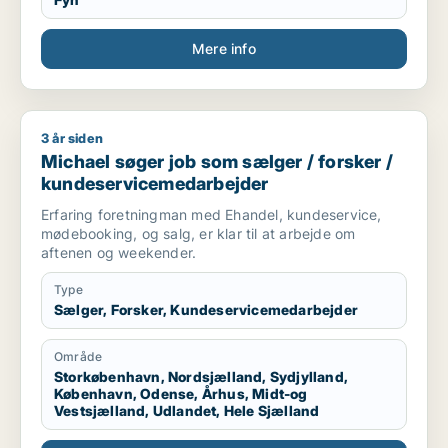
ungeområdet, ligeledes på
socialrådgiveruddannelsen.
Mere info
3 år siden
Michael søger job som sælger / forsker / kundeservicemeda
Michael søger job som sælger / forsker /
kundeservicemedarbejder
Erfaring foretningman med Ehandel, kundeservice,
mødebooking, og salg, er klar til at arbejde om
aftenen og weekender.
Type
Sælger, Forsker, Kundeservicemedarbejder
Område
Storkøbenhavn, Nordsjælland, Sydjylland,
København, Odense, Århus, Midt-og
Vestsjælland, Udlandet, Hele Sjælland