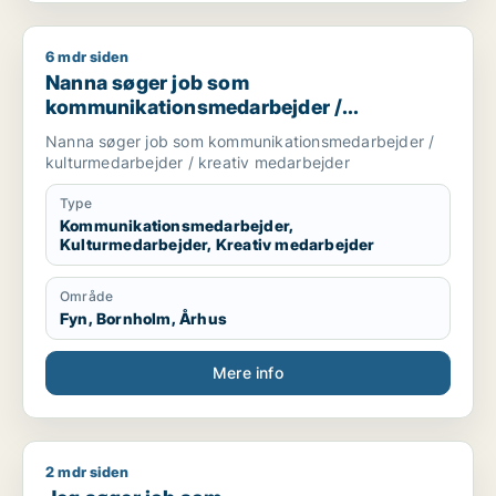
6 mdr siden
Nanna søger job som kommunikationsmedarbejder / kulturme
Nanna søger job som
kommunikationsmedarbejder /
kulturmedarbejder / kreativ medarbejder
Nanna søger job som kommunikationsmedarbejder /
kulturmedarbejder / kreativ medarbejder
Type
Kommunikationsmedarbejder,
Kulturmedarbejder, Kreativ medarbejder
Område
Fyn, Bornholm, Århus
Mere info
2 mdr siden
Jeg søger job som kommunikationsmedarbejder / kreativ meda