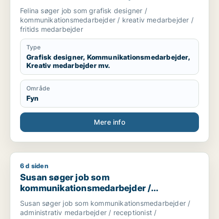
medarbejder / fritids medarbejder
Felina søger job som grafisk designer /
kommunikationsmedarbejder / kreativ medarbejder /
fritids medarbejder
Type
Grafisk designer, Kommunikationsmedarbejder,
Kreativ medarbejder mv.
Område
Fyn
Mere info
6 d siden
Susan søger job som kommunikationsmedarbejder / administr
Susan søger job som
kommunikationsmedarbejder /
administrativ medarbejder / receptionist /
Susan søger job som kommunikationsmedarbejder /
kontorassistent /
administrativ medarbejder / receptionist /