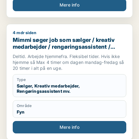
Mere info
4 mdr siden
Mimmi søger job som sælger / kreativ medarbejder / rengørin
Mimmi søger job som sælger / kreativ
medarbejder / rengøringsassistent /
ufaglært / kontorassistent
Deltid. Arbejde hjemmefra. Fleksibel tider. Hvis ikke
hjemme så Max 4 timer om dagen mandag-fredag så
20 timer i alt på en uge.
Type
Sælger, Kreativ medarbejder,
Rengøringsassistent mv.
Område
Fyn
Mere info