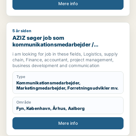
Mere info
5 år siden
AZIZ søger job som kommunikationsmedarbejder / marketingm
AZIZ søger job som
kommunikationsmedarbejder /
marketingmedarbejder /
i am looking for job in these fields, Logistics, supply
forretningsudvikler /
chain, Finance, accountant, project management,
regnskabsmedarbejder / revisor
business development and communication
Type
Kommunikationsmedarbejder,
Marketingmedarbejder, Forretningsudvikler mv.
Område
Fyn, København, Århus, Aalborg
Mere info