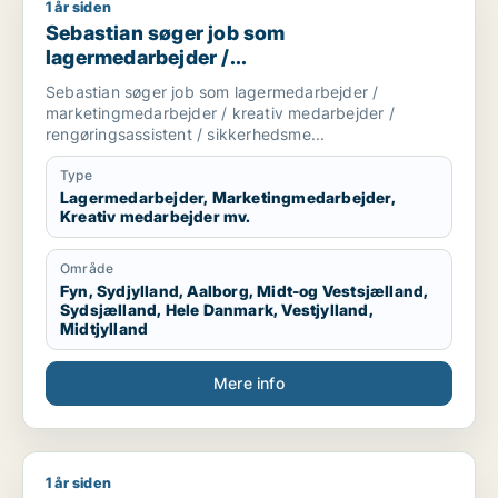
1 år siden
Sebastian søger job som lagermedarbejder / marketingmedar
Sebastian søger job som
lagermedarbejder /
marketingmedarbejder / kreativ
Sebastian søger job som lagermedarbejder /
medarbejder / rengøringsassistent /
marketingmedarbejder / kreativ medarbejder /
sikkerhedsmedarbejder
rengøringsassistent / sikkerhedsme...
Type
Lagermedarbejder, Marketingmedarbejder,
Kreativ medarbejder mv.
Område
Fyn, Sydjylland, Aalborg, Midt-og Vestsjælland,
Sydsjælland, Hele Danmark, Vestjylland,
Midtjylland
Mere info
1 år siden
Lenn søger job som journalist / kulturmedarbejder / kreati