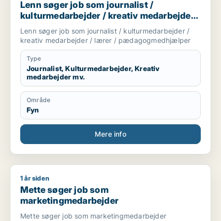
Lenn søger job som journalist /
kulturmedarbejder / kreativ medarbejder /
lærer / pædagogmedhjælper
Lenn søger job som journalist / kulturmedarbejder /
kreativ medarbejder / lærer / pædagogmedhjælper
Type
Journalist, Kulturmedarbejder, Kreativ
medarbejder mv.
Område
Fyn
Mere info
1 år siden
Mette søger job som marketingmedarbejder
Mette søger job som
marketingmedarbejder
Mette søger job som marketingmedarbejder