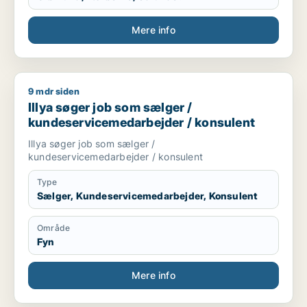
Mere info
9 mdr siden
Illya søger job som sælger / kundeservicemedarbejder / kon
Illya søger job som sælger /
kundeservicemedarbejder / konsulent
Illya søger job som sælger /
kundeservicemedarbejder / konsulent
Type
Sælger, Kundeservicemedarbejder, Konsulent
Område
Fyn
Mere info