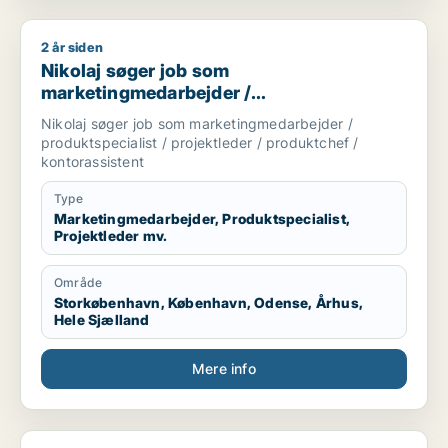
2 år siden
Nikolaj søger job som marketingmedarbejder / produktspecial
Nikolaj søger job som
marketingmedarbejder /
produktspecialist / projektleder /
Nikolaj søger job som marketingmedarbejder /
produktchef / kontorassistent
produktspecialist / projektleder / produktchef /
kontorassistent
Type
Marketingmedarbejder, Produktspecialist,
Projektleder mv.
Område
Storkøbenhavn, København, Odense, Århus,
Hele Sjælland
Mere info