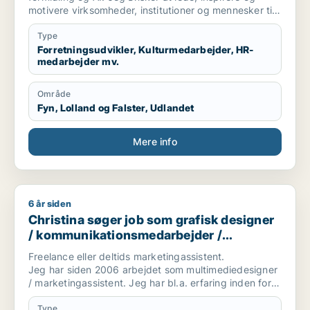
motivere virksomheder, institutioner og mennesker til
optimere deres forretningsmodel og livssyn for
fremtidig succes for profit, people & planet. Lad os
Type
skabe vores bæredygtige og succesrige virkelighed.
Forretningsudvikler, Kulturmedarbejder, HR-
medarbejder mv.
Område
Fyn, Lolland og Falster, Udlandet
Mere info
6 år siden
Christina søger job som grafisk designer / kommunikations
Christina søger job som grafisk designer
/ kommunikationsmedarbejder /
marketingmedarbejder / kreativ
Freelance eller deltids marketingassistent.
medarbejder
Jeg har siden 2006 arbejdet som multimediedesigner
/ marketingassistent. Jeg har bl.a. erfaring inden for
brancher som byggeri, smykker og miljø.
Type