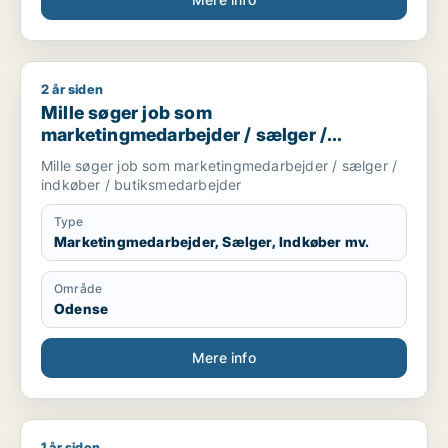
2 år siden
Mille søger job som marketingmedarbejder / sælger / indkøb
Mille søger job som
marketingmedarbejder / sælger /
indkøber / butiksmedarbejder
Mille søger job som marketingmedarbejder / sælger /
indkøber / butiksmedarbejder
Type
Marketingmedarbejder, Sælger, Indkøber mv.
Område
Odense
Mere info
1 år siden