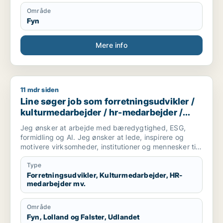
Område
Fyn
Mere info
11 mdr siden
Line søger job som forretningsudvikler / kulturmedarbejder 
Line søger job som forretningsudvikler /
kulturmedarbejder / hr-medarbejder /
konsulent
Jeg ønsker at arbejde med bæredygtighed, ESG,
formidling og AI. Jeg ønsker at lede, inspirere og
motivere virksomheder, institutioner og mennesker til
optimere deres forretningsmodel og livssyn for
fremtidig succes for profit, people & planet. Lad os
Type
skabe vores bæredygtige og succesrige virkelighed.
Forretningsudvikler, Kulturmedarbejder, HR-
medarbejder mv.
Område
Fyn, Lolland og Falster, Udlandet