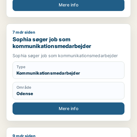
Mere info
7 mdr siden
Sophia søger job som kommunikationsmedarbejder
Sophia søger job som
kommunikationsmedarbejder
Sophia søger job som kommunikationsmedarbejder
Type
Kommunikationsmedarbejder
Område
Odense
Mere info
9 mdr siden
Jeg søger job som kommunikationsmedarbejder / journalist 