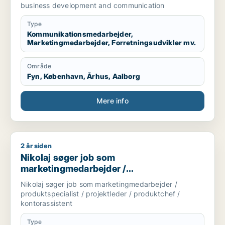
regnskabsmedarbejder / revisor
business development and communication
Type
Kommunikationsmedarbejder,
Marketingmedarbejder, Forretningsudvikler mv.
Område
Fyn, København, Århus, Aalborg
Mere info
2 år siden
Nikolaj søger job som marketingmedarbejder / produktspecial
Nikolaj søger job som
marketingmedarbejder /
produktspecialist / projektleder /
Nikolaj søger job som marketingmedarbejder /
produktchef / kontorassistent
produktspecialist / projektleder / produktchef /
kontorassistent
Type