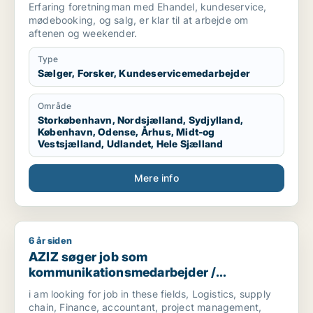
Erfaring foretningman med Ehandel, kundeservice,
mødebooking, og salg, er klar til at arbejde om
aftenen og weekender.
Type
Sælger, Forsker, Kundeservicemedarbejder
Område
Storkøbenhavn, Nordsjælland, Sydjylland,
København, Odense, Århus, Midt-og
Vestsjælland, Udlandet, Hele Sjælland
Mere info
6 år siden
AZIZ søger job som kommunikationsmedarbejder / marketingm
AZIZ søger job som
kommunikationsmedarbejder /
marketingmedarbejder /
i am looking for job in these fields, Logistics, supply
forretningsudvikler /
chain, Finance, accountant, project management,