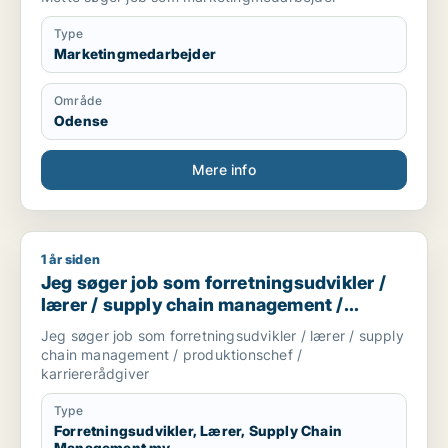
Type
Marketingmedarbejder
Område
Odense
Mere info
1 år siden
Jeg søger job som forretningsudvikler / lærer / supply chai
Jeg søger job som forretningsudvikler /
lærer / supply chain management /
produktionschef / karriererådgiver
Jeg søger job som forretningsudvikler / lærer / supply
chain management / produktionschef /
karriererådgiver
Type
Forretningsudvikler, Lærer, Supply Chain
Management mv.