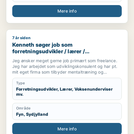
Mere info
7 år siden
Kenneth søger job som forretningsudvikler / lærer / voksenun
Kenneth søger job som
forretningsudvikler / lærer /
voksenunderviser / skoleleder /
Jeg ønsker meget gerne job primært som freelance.
projektleder
Jeg har arbejdet som udviklingskonsulent og har pt.
mit eget firma som tilbyder mentaltræning og
coaching. Jeg vil derfor kan arbejde freelance med 5-
25 arbejdstimer ugentligt.
Type
Forretningsudvikler, Lærer, Voksenunderviser
mv.
Område
Fyn, Sydjylland
Mere info