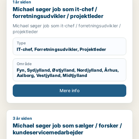
1 år siden
Michael søger job som it-chef / forretningsudvikler / projekt
Michael søger job som it-chef /
forretningsudvikler / projektleder
Michael søger job som it-chef / forretningsudvikler /
projektleder
Type
IT-chef, Forretningsudvikler, Projektleder
Område
Fyn, Sydjylland, Østjylland, Nordjylland, Århus,
Aalborg, Vestjylland, Midtjylland
Mere info
3 år siden
Michael søger job som sælger / forsker / kundeservicemeda
Michael søger job som sælger / forsker /
kundeservicemedarbejder