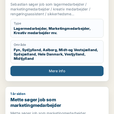
marketingmedarbejder / kreativ
Sebastian søger job som lagermedarbejder /
medarbejder / rengøringsassistent /
marketingmedarbejder / kreativ medarbejder /
sikkerhedsmedarbejder
rengøringsassistent / sikkerhedsme...
Type
Lagermedarbejder, Marketingmedarbejder,
Kreativ medarbejder mv.
Område
Fyn, Sydjylland, Aalborg, Midt-og Vestsjælland,
Sydsjælland, Hele Danmark, Vestjylland,
Midtjylland
Mere info
1 år siden
Mette søger job som marketingmedarbejder
Mette søger job som
marketingmedarbejder
Mette søger job som marketingmedarbejder