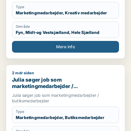
Type
Marketingmedarbejder, Kreativ medarbejder
Område
Fyn, Midt-og Vestsjælland, Hele Sjælland
Mere info
2 mdr siden
Julia søger job som marketingmedarbejder / butiksmedarbe
Julia søger job som
marketingmedarbejder /
butiksmedarbejder
Julia søger job som marketingmedarbejder /
butiksmedarbejder
Type
Marketingmedarbejder, Butiksmedarbejder