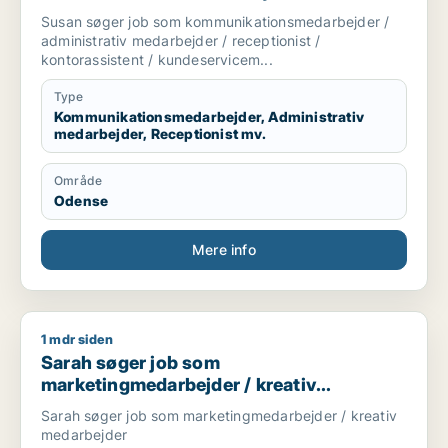
administrativ medarbejder / receptionist /
Susan søger job som kommunikationsmedarbejder /
kontorassistent /
administrativ medarbejder / receptionist /
kundeservicemedarbejder
kontorassistent / kundeservicem...
Type
Kommunikationsmedarbejder, Administrativ
medarbejder, Receptionist mv.
Område
Odense
Mere info
1 mdr siden
Sarah søger job som marketingmedarbejder / kreativ medar
Sarah søger job som
marketingmedarbejder / kreativ
medarbejder
Sarah søger job som marketingmedarbejder / kreativ
medarbejder