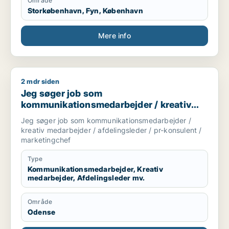
Område
Storkøbenhavn, Fyn, København
Mere info
2 mdr siden
Jeg søger job som kommunikationsmedarbejder / kreativ meda
Jeg søger job som
kommunikationsmedarbejder / kreativ
medarbejder / afdelingsleder / pr-
Jeg søger job som kommunikationsmedarbejder /
konsulent / marketingchef
kreativ medarbejder / afdelingsleder / pr-konsulent /
marketingchef
Type
Kommunikationsmedarbejder, Kreativ
medarbejder, Afdelingsleder mv.
Område
Odense