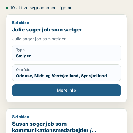
19 aktive søgeannoncer lige nu
5 d siden
Julie søger job som sælger
Julie søger job som sælger
Julie søger job som sælger
Type
Sælger
Område
Odense, Midt-og Vestsjælland, Sydsjælland
Mere info
8 d siden
Susan søger job som kommunikationsmedarbejder / administr
Susan søger job som
kommunikationsmedarbejder /