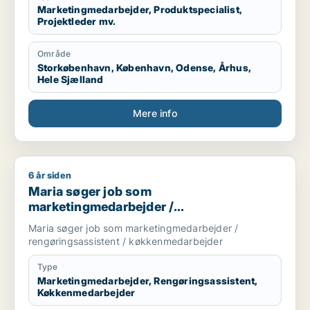
Marketingmedarbejder, Produktspecialist,
Projektleder mv.
Område
Storkøbenhavn, København, Odense, Århus,
Hele Sjælland
Mere info
6 år siden
Maria søger job som marketingmedarbejder / rengøringsass
Maria søger job som
marketingmedarbejder /
rengøringsassistent /
Maria søger job som marketingmedarbejder /
køkkenmedarbejder
rengøringsassistent / køkkenmedarbejder
Type
Marketingmedarbejder, Rengøringsassistent,
Køkkenmedarbejder