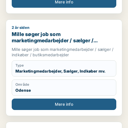
Mere info
2 år siden
Mille søger job som marketingmedarbejder / sælger / indkøb
Mille søger job som
marketingmedarbejder / sælger /
indkøber / butiksmedarbejder
Mille søger job som marketingmedarbejder / sælger /
indkøber / butiksmedarbejder
Type
Marketingmedarbejder, Sælger, Indkøber mv.
Område
Odense
Mere info