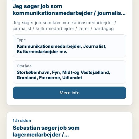
Jeg søger job som
kommunikationsmedarbejder / journalist
/ kulturmedarbejder / lærer / pædagog
Jeg søger job som kommunikationsmedarbejder /
journalist / kulturmedarbejder / lærer / pædagog
Type
Kommunikationsmedarbejder, Journalist,
Kulturmedarbejder mv.
Område
Storkøbenhavn, Fyn, Midt-og Vestsjælland,
Grønland, Færøerne, Udlandet
Mere info
1 år siden
Sebastian søger job som lagermedarbejder / marketingmedar
Sebastian søger job som
lagermedarbejder /