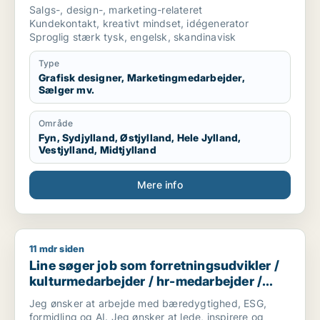
medarbejder / produktspecialist
Salgs-, design-, marketing-relateret
Kundekontakt, kreativt mindset, idégenerator
Sproglig stærk tysk, engelsk, skandinavisk
Type
Grafisk designer, Marketingmedarbejder,
Sælger mv.
Område
Fyn, Sydjylland, Østjylland, Hele Jylland,
Vestjylland, Midtjylland
Mere info
11 mdr siden
Line søger job som forretningsudvikler / kulturmedarbejder 
Line søger job som forretningsudvikler /
kulturmedarbejder / hr-medarbejder /
konsulent
Jeg ønsker at arbejde med bæredygtighed, ESG,
formidling og AI. Jeg ønsker at lede, inspirere og