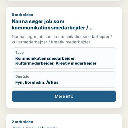
6 mdr siden
Nanna søger job som kommunikationsmedarbejder / kulturme
Nanna søger job som
kommunikationsmedarbejder /
kulturmedarbejder / kreativ medarbejder
Nanna søger job som kommunikationsmedarbejder /
kulturmedarbejder / kreativ medarbejder
Type
Kommunikationsmedarbejder,
Kulturmedarbejder, Kreativ medarbejder
Område
Fyn, Bornholm, Århus
Mere info
2 mdr siden
Jeg søger job som kommunikationsmedarbejder / kreativ meda