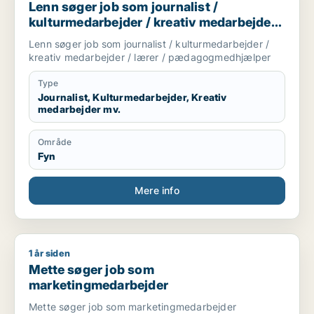
Lenn søger job som journalist /
kulturmedarbejder / kreativ medarbejder /
lærer / pædagogmedhjælper
Lenn søger job som journalist / kulturmedarbejder /
kreativ medarbejder / lærer / pædagogmedhjælper
Type
Journalist, Kulturmedarbejder, Kreativ
medarbejder mv.
Område
Fyn
Mere info
1 år siden
Mette søger job som marketingmedarbejder
Mette søger job som
marketingmedarbejder
Mette søger job som marketingmedarbejder