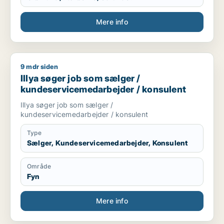
Mere info
9 mdr siden
Illya søger job som sælger / kundeservicemedarbejder / kon
Illya søger job som sælger /
kundeservicemedarbejder / konsulent
Illya søger job som sælger /
kundeservicemedarbejder / konsulent
Type
Sælger, Kundeservicemedarbejder, Konsulent
Område
Fyn
Mere info