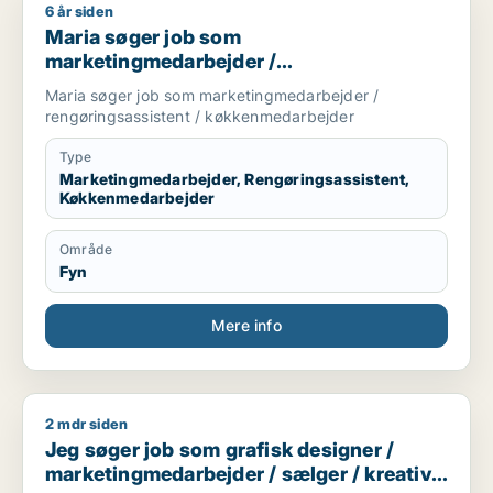
6 år siden
Maria søger job som marketingmedarbejder / rengøringsass
Maria søger job som
marketingmedarbejder /
rengøringsassistent /
Maria søger job som marketingmedarbejder /
køkkenmedarbejder
rengøringsassistent / køkkenmedarbejder
Type
Marketingmedarbejder, Rengøringsassistent,
Køkkenmedarbejder
Område
Fyn
Mere info
2 mdr siden
Jeg søger job som grafisk designer / marketingmedarbejder 
Jeg søger job som grafisk designer /
marketingmedarbejder / sælger / kreativ