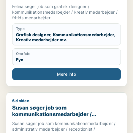
medarbejder / fritids medarbejder
Felina søger job som grafisk designer /
kommunikationsmedarbejder / kreativ medarbejder /
fritids medarbejder
Type
Grafisk designer, Kommunikationsmedarbejder,
Kreativ medarbejder mv.
Område
Fyn
Mere info
6 d siden
Susan søger job som kommunikationsmedarbejder / administr
Susan søger job som
kommunikationsmedarbejder /
administrativ medarbejder / receptionist /
Susan søger job som kommunikationsmedarbejder /
kontorassistent /
administrativ medarbejder / receptionist /