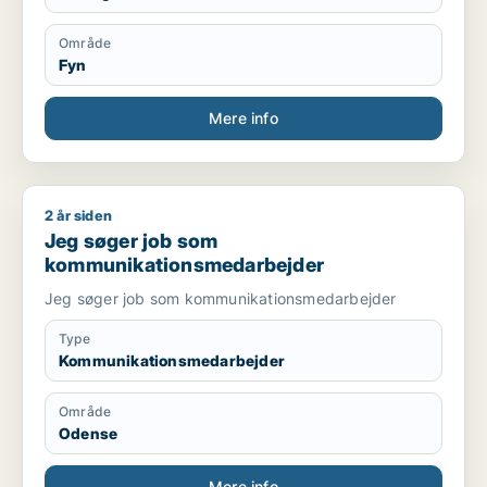
Område
Fyn
Mere info
2 år siden
Jeg søger job som kommunikationsmedarbejder
Jeg søger job som
kommunikationsmedarbejder
Jeg søger job som kommunikationsmedarbejder
Type
Kommunikationsmedarbejder
Område
Odense
Mere info