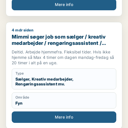
Mere info
4 mdr siden
Mimmi søger job som sælger / kreativ medarbejder / rengørin
Mimmi søger job som sælger / kreativ
medarbejder / rengøringsassistent /
ufaglært / kontorassistent
Deltid. Arbejde hjemmefra. Fleksibel tider. Hvis ikke
hjemme så Max 4 timer om dagen mandag-fredag så
20 timer i alt på en uge.
Type
Sælger, Kreativ medarbejder,
Rengøringsassistent mv.
Område
Fyn
Mere info