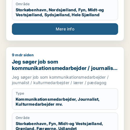
Område
Storkøbenhavn, Nordsjælland, Fyn, Midt-og
Vestsjælland, Sydsjælland, Hele Sjælland
Mere info
9 mdr siden
Jeg søger job som kommunikationsmedarbejder / journalist 
Jeg søger job som
kommunikationsmedarbejder / journalist
/ kulturmedarbejder / lærer / pædagog
Jeg søger job som kommunikationsmedarbejder /
journalist / kulturmedarbejder / lærer / pædagog
Type
Kommunikationsmedarbejder, Journalist,
Kulturmedarbejder mv.
Område
Storkøbenhavn, Fyn, Midt-og Vestsjælland,
Grønland, Færøerne, Udlandet