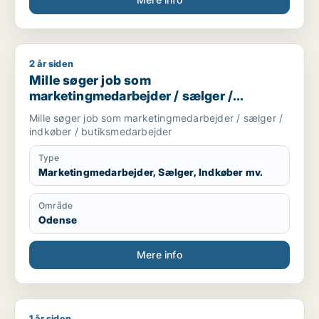
2 år siden
Mille søger job som marketingmedarbejder / sælger / indkøb
Mille søger job som
marketingmedarbejder / sælger /
indkøber / butiksmedarbejder
Mille søger job som marketingmedarbejder / sælger /
indkøber / butiksmedarbejder
Type
Marketingmedarbejder, Sælger, Indkøber mv.
Område
Odense
Mere info
1 år siden