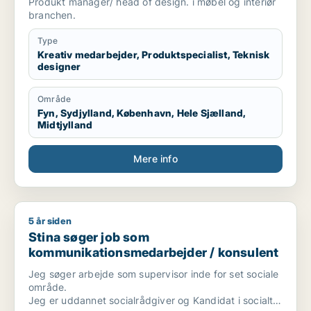
Produkt manager/ head of design. i møbel og interiør
branchen.
Type
Kreativ medarbejder, Produktspecialist, Teknisk
designer
Område
Fyn, Sydjylland, København, Hele Sjælland,
Midtjylland
Mere info
5 år siden
Stina søger job som kommunikationsmedarbejder / konsulen
Stina søger job som
kommunikationsmedarbejder / konsulent
Jeg søger arbejde som supervisor inde for set sociale
område.
Jeg er uddannet socialrådgiver og Kandidat i socialt