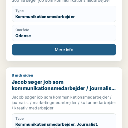
Sophia søger job som kommunikationsmedarbejder
Type
Kommunikationsmedarbejder
Område
Odense
Mere info
8 mdr siden
Jacob søger job som kommunikationsmedarbejder / journalis
Jacob søger job som
kommunikationsmedarbejder / journalist
/ marketingmedarbejder /
Jacob søger job som kommunikationsmedarbejder /
kulturmedarbejder / kreativ medarbejder
journalist / marketingmedarbejder / kulturmedarbejder
/ kreativ medarbejder
Type
Kommunikationsmedarbejder, Journalist,