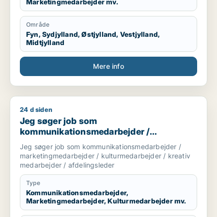
Marketingmedarbejder mv.
Område
Fyn, Sydjylland, Østjylland, Vestjylland,
Midtjylland
Mere info
24 d siden
Jeg søger job som kommunikationsmedarbejder / marketingme
Jeg søger job som
kommunikationsmedarbejder /
marketingmedarbejder /
Jeg søger job som kommunikationsmedarbejder /
kulturmedarbejder / kreativ medarbejder /
marketingmedarbejder / kulturmedarbejder / kreativ
afdelingsleder
medarbejder / afdelingsleder
Type
Kommunikationsmedarbejder,
Marketingmedarbejder, Kulturmedarbejder mv.