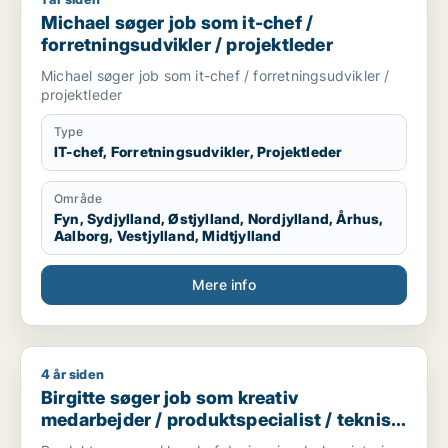
Michael søger job som it-chef / forretningsudvikler / projekt
Michael søger job som it-chef /
forretningsudvikler / projektleder
Michael søger job som it-chef / forretningsudvikler /
projektleder
Type
IT-chef, Forretningsudvikler, Projektleder
Område
Fyn, Sydjylland, Østjylland, Nordjylland, Århus,
Aalborg, Vestjylland, Midtjylland
Mere info
4 år siden
Birgitte søger job som kreativ medarbejder / produktspeciali
Birgitte søger job som kreativ
medarbejder / produktspecialist / teknisk
designer