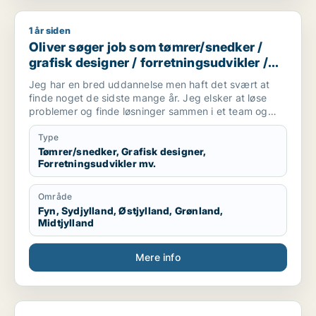
1 år siden
Oliver søger job som tømrer/snedker / grafisk designer / forr
Oliver søger job som tømrer/snedker /
grafisk designer / forretningsudvikler /
kreativ medarbejder / driftsleder
Jeg har en bred uddannelse men haft det svært at
finde noget de sidste mange år. Jeg elsker at løse
problemer og finde løsninger sammen i et team og
alene.
Jeg er akademisk men også hands on (ingeniør og
Type
snedker). Jeg har laved forskellige tømre arbejde
Tømrer/snedker, Grafisk designer,
Forretningsudvikler mv.
privat, arbejder forskellige produktions virksomheder,
kan bruge mine hænder, læse og laver tekniske
tegninger. Godt til at skitsere ideer, visualiserer,
Område
kommunikation i 7 sproget. Elsker at hjælpe og lede
Fyn, Sydjylland, Østjylland, Grønland,
mennesker. Innovation eller prototype udvikling fra
Midtjylland
Idee til produktion er interessant hvor man også skal
bruger sine hænder. Nye tekknologier some AI/KI.
Mere info
Internationale virksomheder.