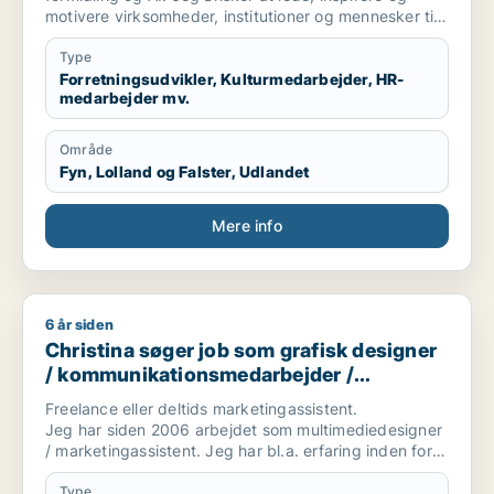
motivere virksomheder, institutioner og mennesker til
optimere deres forretningsmodel og livssyn for
fremtidig succes for profit, people & planet. Lad os
Type
skabe vores bæredygtige og succesrige virkelighed.
Forretningsudvikler, Kulturmedarbejder, HR-
medarbejder mv.
Område
Fyn, Lolland og Falster, Udlandet
Mere info
6 år siden
Christina søger job som grafisk designer / kommunikations
Christina søger job som grafisk designer
/ kommunikationsmedarbejder /
marketingmedarbejder / kreativ
Freelance eller deltids marketingassistent.
medarbejder
Jeg har siden 2006 arbejdet som multimediedesigner
/ marketingassistent. Jeg har bl.a. erfaring inden for
brancher som byggeri, smykker og miljø.
Type