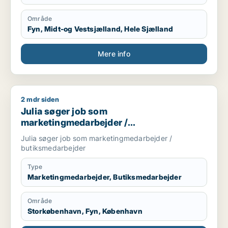
Område
Fyn, Midt-og Vestsjælland, Hele Sjælland
Mere info
2 mdr siden
Julia søger job som marketingmedarbejder / butiksmedarbe
Julia søger job som
marketingmedarbejder /
butiksmedarbejder
Julia søger job som marketingmedarbejder /
butiksmedarbejder
Type
Marketingmedarbejder, Butiksmedarbejder
Område
Storkøbenhavn, Fyn, København