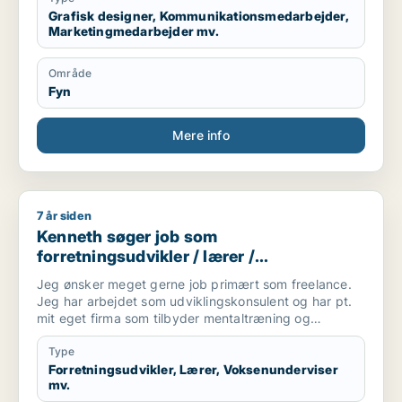
Grafisk designer, Kommunikationsmedarbejder,
Marketingmedarbejder mv.
Område
Fyn
Mere info
7 år siden
Kenneth søger job som forretningsudvikler / lærer / voksenun
Kenneth søger job som
forretningsudvikler / lærer /
voksenunderviser / skoleleder /
Jeg ønsker meget gerne job primært som freelance.
projektleder
Jeg har arbejdet som udviklingskonsulent og har pt.
mit eget firma som tilbyder mentaltræning og
coaching. Jeg vil derfor kan arbejde freelance med 5-
25 arbejdstimer ugentligt.
Type
Forretningsudvikler, Lærer, Voksenunderviser
mv.