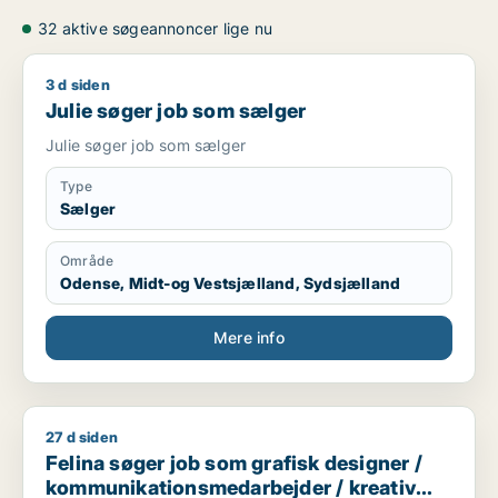
32 aktive søgeannoncer lige nu
3 d siden
Julie søger job som sælger
Julie søger job som sælger
Julie søger job som sælger
Type
Sælger
Område
Odense, Midt-og Vestsjælland, Sydsjælland
Mere info
27 d siden
Felina søger job som grafisk designer / kommunikationsmedar
Felina søger job som grafisk designer /
kommunikationsmedarbejder / kreativ