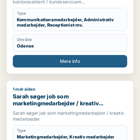
kundeservicemedarbejder
kontorassistent / kundeservicem...
Type
Kommunikationsmedarbejder, Administrativ
medarbejder, Receptionist mv.
Område
Odense
Mere info
1 mdr siden
Sarah søger job som marketingmedarbejder / kreativ medar
Sarah søger job som
marketingmedarbejder / kreativ
medarbejder
Sarah søger job som marketingmedarbejder / kreativ
medarbejder
Type
Marketingmedarbejder, Kreativ medarbejder