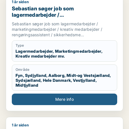
1 år siden
Sebastian søger job som lagermedarbejder / marketingmedar
Sebastian søger job som
lagermedarbejder /
marketingmedarbejder / kreativ
Sebastian søger job som lagermedarbejder /
medarbejder / rengøringsassistent /
marketingmedarbejder / kreativ medarbejder /
sikkerhedsmedarbejder
rengøringsassistent / sikkerhedsme...
Type
Lagermedarbejder, Marketingmedarbejder,
Kreativ medarbejder mv.
Område
Fyn, Sydjylland, Aalborg, Midt-og Vestsjælland,
Sydsjælland, Hele Danmark, Vestjylland,
Midtjylland
Mere info
1 år siden
Lenn søger job som journalist / kulturmedarbejder / kreati