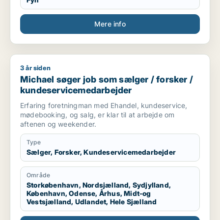
ungeområdet, ligeledes på
socialrådgiveruddannelsen.
Mere info
3 år siden
Michael søger job som sælger / forsker / kundeservicemeda
Michael søger job som sælger / forsker /
kundeservicemedarbejder
Erfaring foretningman med Ehandel, kundeservice,
mødebooking, og salg, er klar til at arbejde om
aftenen og weekender.
Type
Sælger, Forsker, Kundeservicemedarbejder
Område
Storkøbenhavn, Nordsjælland, Sydjylland,
København, Odense, Århus, Midt-og
Vestsjælland, Udlandet, Hele Sjælland