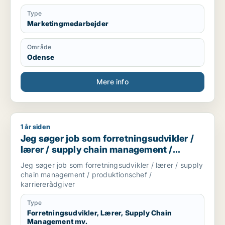
Type
Marketingmedarbejder
Område
Odense
Mere info
1 år siden
Jeg søger job som forretningsudvikler / lærer / supply chai
Jeg søger job som forretningsudvikler /
lærer / supply chain management /
produktionschef / karriererådgiver
Jeg søger job som forretningsudvikler / lærer / supply
chain management / produktionschef /
karriererådgiver
Type
Forretningsudvikler, Lærer, Supply Chain
Management mv.