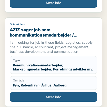
Mere info
5 år siden
AZIZ søger job som kommunikationsmedarbejder / marketingm
AZIZ søger job som
kommunikationsmedarbejder /
marketingmedarbejder /
i am looking for job in these fields, Logistics, supply
forretningsudvikler /
chain, Finance, accountant, project management,
regnskabsmedarbejder / revisor
business development and communication
Type
Kommunikationsmedarbejder,
Marketingmedarbejder, Forretningsudvikler mv.
Område
Fyn, København, Århus, Aalborg
Mere info