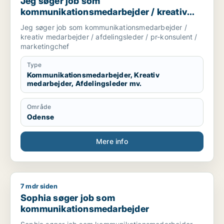
Jeg søger job som
kommunikationsmedarbejder / kreativ
medarbejder / afdelingsleder / pr-
Jeg søger job som kommunikationsmedarbejder /
konsulent / marketingchef
kreativ medarbejder / afdelingsleder / pr-konsulent /
marketingchef
Type
Kommunikationsmedarbejder, Kreativ
medarbejder, Afdelingsleder mv.
Område
Odense
Mere info
7 mdr siden
Sophia søger job som kommunikationsmedarbejder
Sophia søger job som
kommunikationsmedarbejder