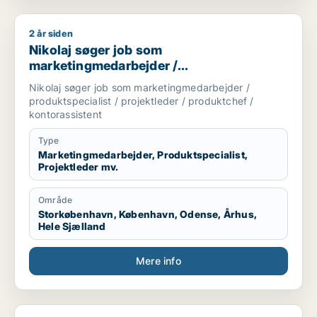
2 år siden
Nikolaj søger job som marketingmedarbejder / produktspecial
Nikolaj søger job som
marketingmedarbejder /
produktspecialist / projektleder /
Nikolaj søger job som marketingmedarbejder /
produktchef / kontorassistent
produktspecialist / projektleder / produktchef /
kontorassistent
Type
Marketingmedarbejder, Produktspecialist,
Projektleder mv.
Område
Storkøbenhavn, København, Odense, Århus,
Hele Sjælland
Mere info