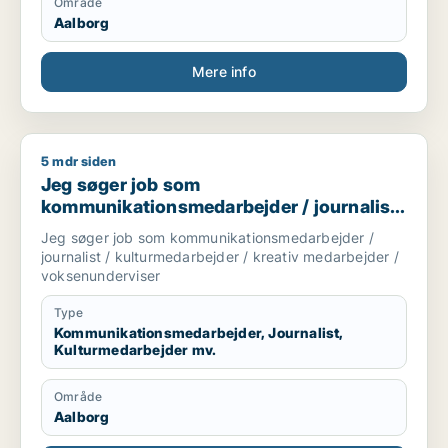
Område
Aalborg
Mere info
5 mdr siden
Jeg søger job som kommunikationsmedarbejder / journalist /
Jeg søger job som
kommunikationsmedarbejder / journalist
/ kulturmedarbejder / kreativ medarbejder
Jeg søger job som kommunikationsmedarbejder /
/ voksenunderviser
journalist / kulturmedarbejder / kreativ medarbejder /
voksenunderviser
Type
Kommunikationsmedarbejder, Journalist,
Kulturmedarbejder mv.
Område
Aalborg