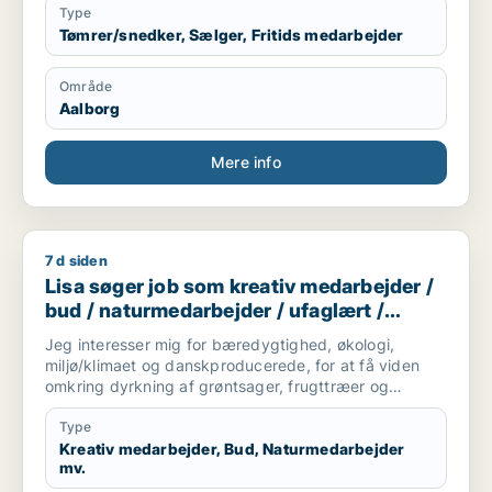
uddannelse, spiller fodbold 2 gange om ugen.
Type
Tømrer/snedker, Sælger, Fritids medarbejder
Område
Aalborg
Mere info
7 d siden
Lisa søger job som kreativ medarbejder / bud / naturmedarbe
Lisa søger job som kreativ medarbejder /
bud / naturmedarbejder / ufaglært /
gartner
Jeg interesser mig for bæredygtighed, økologi,
miljø/klimaet og danskproducerede, for at få viden
omkring dyrkning af grøntsager, frugttræer og
frilandsgartneri og parat til at flytte for en mulig
praktikplads.
Type
Jeg er mødestabil, pligtopfyldende, fleksibel og
Kreativ medarbejder, Bud, Naturmedarbejder
mv.
hjælpsom. Jeg er ikke bange for at give en hånd
ekstra.