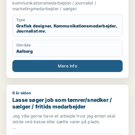
kommunikationsmedarbejder / journalist /
marketingmedarbejder / sælger
Type
Grafisk designer, Kommunikationsmedarbejder,
Journalist mv.
Område
Aalborg
Mere info
6 år siden
Lasse søger job som tømrer/snedker / sælger / fritids medar
Lasse søger job som tømrer/snedker /
sælger / fritids medarbejder
Jeg ville gerne have et arbejde hvor jeg enten skal
sidde ved kasse eller sætte varer på plads.
Jeg er 17 år i gang med at tage en tømrer