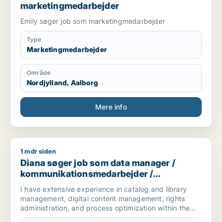
marketingmedarbejder
Emily søger job som marketingmedarbejder
Type
Marketingmedarbejder
Område
Nordjylland, Aalborg
Mere info
1 mdr siden
Diana søger job som data manager / kommunikationsmedarbej
Diana søger job som data manager /
kommunikationsmedarbejder /
kulturmedarbejder / kreativ medarbejder /
I have extensive experience in catalog and library
produktspecialist
management, digital content management, rights
administration, and process optimization within the
music and media industries. I have worked managing