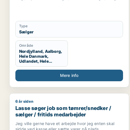
Type
Sælger
Område
Nordjylland, Aalborg,
Hele Danmark,
Udlandet, Hele
Jylland, Vestjylland,
Midtjylland
Mere info
6 år siden
Lasse søger job som tømrer/snedker / sælger / fri
Lasse søger job som tømrer/snedker /
sælger / fritids medarbejder
Jeg ville gerne have et arbejde hvor jeg enten skal
sidde ved kasse eller sætte varer på plads.