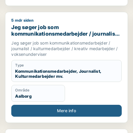
5 mdr siden
 ufaglært
Jeg søger job som kommunikationsmedarbejder / jour
Jeg søger job som
kommunikationsmedarbejder / journalist /
kulturmedarbejder / kreativ medarbejder /
Jeg søger job som kommunikationsmedarbejder /
voksenunderviser
journalist / kulturmedarbejder / kreativ medarbejder /
voksenunderviser
Type
Kommunikationsmedarbejder, Journalist,
Kulturmedarbejder mv.
Område
Aalborg
Mere info