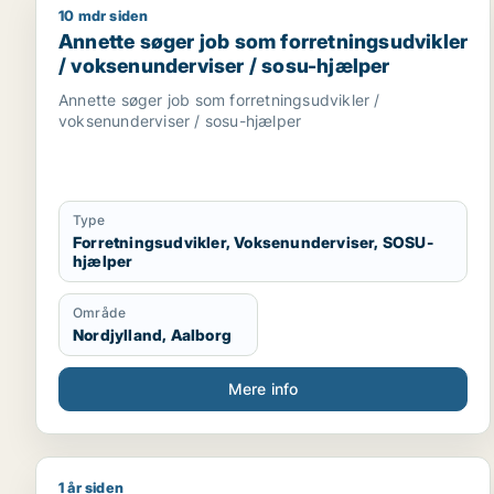
10 mdr siden
Annette søger job som forretningsudvikler / vokse
Annette søger job som forretningsudvikler
/ voksenunderviser / sosu-hjælper
Annette søger job som forretningsudvikler /
voksenunderviser / sosu-hjælper
Type
Forretningsudvikler, Voksenunderviser, SOSU-
hjælper
Område
Nordjylland, Aalborg
Mere info
1 år siden
Jeg søger job som marketingmedarbejder / sælger