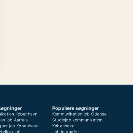
søgninger
Populære søgninger
ikation København
Kommunikation job Odense
on job Aarhus
Studiejob kommunikation
igner job København
København
dvikler job
Job journalist