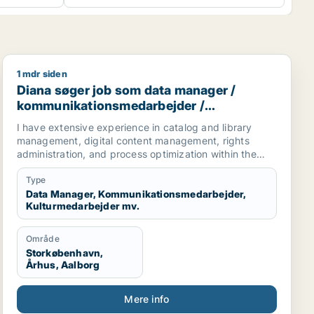
1 mdr siden
v medarbejder
Diana søger job som data manager / kommunikationsme
Diana søger job som data manager /
kommunikationsmedarbejder /
kulturmedarbejder / kreativ medarbejder /
I have extensive experience in catalog and library
produktspecialist
management, digital content management, rights
administration, and process optimization within the
music and media industries. I have worked managing
digital service provider (DSP) content, ensuring
Type
compliance with guidelines, data structures, media
Data Manager, Kommunikationsmedarbejder,
Kulturmedarbejder mv.
standards, and overseeing large-scale operational
processes. Adept at IP information management,
including contract review, copyright registration
Område
analysis, and enforcement strategies.
Storkøbenhavn,
TR/ Jeg har omfattende erfaring med katalog- og
Århus, Aalborg
biblioteksadministration, digital indholdsstyring,
rettighedsadministration og procesoptimering inden
Mere info
for musik- og mediebranchen. Jeg har arbejdet med at
administrere indhold fra digitale tjenesteudbydere