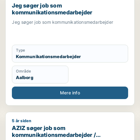
Jeg søger job som
kommunikationsmedarbejder
Jeg søger job som kommunikationsmedarbejder
Type
Kommunikationsmedarbejder
Område
Aalborg
Mere info
5 år siden
AZIZ søger job som kommunikationsmedarbejder / ma
AZIZ søger job som
kommunikationsmedarbejder /