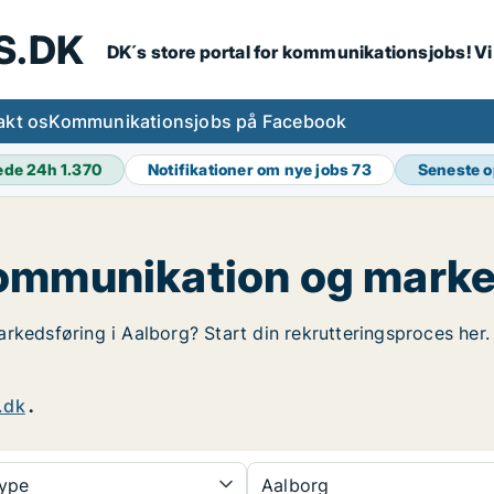
S.DK
DK´s store portal for kommunikationsjobs! V
akt os
Kommunikationsjobs på Facebook
ede 24h
1.370
Notifikationer om nye jobs
73
Seneste 
ommunikation og marke
rkedsføring i Aalborg? Start din rekrutteringsproces her. 
.dk
.
type
Aalborg