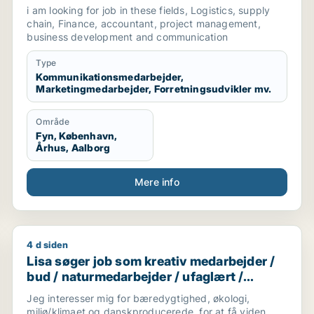
marketingmedarbejder /
i am looking for job in these fields, Logistics, supply
forretningsudvikler /
chain, Finance, accountant, project management,
regnskabsmedarbejder / revisor
business development and communication
Type
Kommunikationsmedarbejder,
Marketingmedarbejder, Forretningsudvikler mv.
Område
Fyn, København,
Århus, Aalborg
Mere info
4 d siden
tids medarbejder
Lisa søger job som kreativ medarbejder / bud / natu
Lisa søger job som kreativ medarbejder /
bud / naturmedarbejder / ufaglært /
gartner
Jeg interesser mig for bæredygtighed, økologi,
miljø/klimaet og danskproducerede, for at få viden