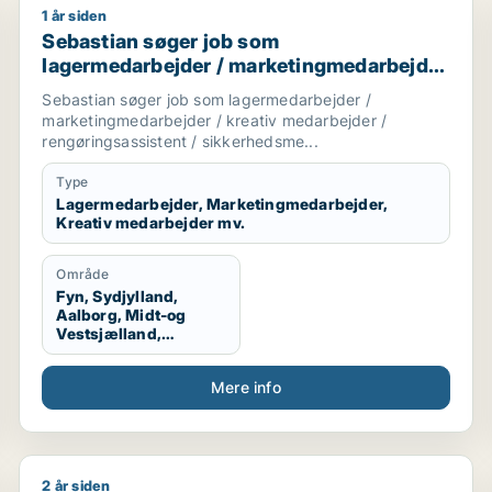
1 år siden
nunderviser / sosu-hjælper
Sebastian søger job som lagermedarbejder / marketi
Sebastian søger job som
lagermedarbejder / marketingmedarbejder
/ kreativ medarbejder /
Sebastian søger job som lagermedarbejder /
rengøringsassistent /
marketingmedarbejder / kreativ medarbejder /
sikkerhedsmedarbejder
rengøringsassistent / sikkerhedsme...
Type
Lagermedarbejder, Marketingmedarbejder,
Kreativ medarbejder mv.
Område
Fyn, Sydjylland,
Aalborg, Midt-og
Vestsjælland,
Sydsjælland, Hele
Danmark, Vestjylland,
Mere info
Midtjylland
2 år siden
 / salgschef
Jeg søger job som kommunikationsmedarbejder