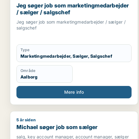
Jeg søger job som marketingmedarbejder
/ sælger / salgschef
Jeg søger job som marketingmedarbejder / sælger /
salgschef
Type
Marketingmedarbejder, Sælger, Salgschef
Område
Aalborg
Mere info
5 år siden
Michael søger job som sælger
Michael søger job som sælger
salg, key account manager, account manager, sælger