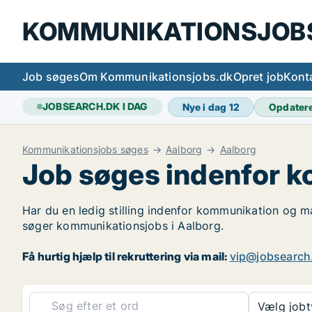
KOMMUNIKATIONSJOB
Job søges
Om Kommunikationsjobs.dk
Opret job
Kont
JOBSEARCH.DK I DAG
Nye i dag
12
Opdater
Kommunikationsjobs søges
Aalborg
Aalborg
Job søges indenfor k
Har du en ledig stilling indenfor kommunikation og ma
søger kommunikationsjobs i Aalborg.
Få hurtig hjælp til rekruttering via mail:
vip@jobsearch
Vælg job