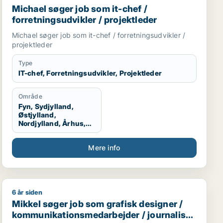
Michael søger job som it-chef /
forretningsudvikler / projektleder
Michael søger job som it-chef / forretningsudvikler /
projektleder
Type
IT-chef, Forretningsudvikler, Projektleder
Område
Fyn, Sydjylland,
Østjylland,
Nordjylland, Århus,
Aalborg, Vestjylland,
Midtjylland
Mere info
6 år siden
rketingmedarbejder / forretningsudvikler / regnskabsmed
Mikkel søger job som grafisk designer / kommunikatio
Mikkel søger job som grafisk designer /
kommunikationsmedarbejder / journalist /