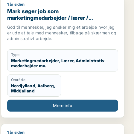
skabe resultater for kunder, kolleger og virksomhed.
1 år siden
ngmedarbejder / kreativ medarbejder / rengøringsassiste
Mark søger job som marketingmedarbejder / lærer / ad
Mark søger job som
marketingmedarbejder / lærer /
administrativ medarbejder /
God til mennesker, jeg ønsker mig et arbejde hvor jeg
kontorassistent / hr-medarbejder
er ude at tale med mennesker, tilbage på skærmen og
administrativt arbejde.
Type
Marketingmedarbejder, Lærer, Administrativ
medarbejder mv.
Område
Nordjylland, Aalborg,
Midtjylland
Mere info
1 år siden
Michael søger job som it-chef / forretningsudvikler / p