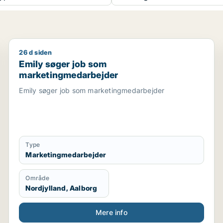
26 d siden
jder / lagermedarbejder / marketingmedarbejder / kreati
Emily søger job som marketingmedarbejder
Emily søger job som
marketingmedarbejder
Emily søger job som marketingmedarbejder
Type
Marketingmedarbejder
Område
Nordjylland, Aalborg
Mere info