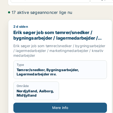
17 aktive søgeannoncer lige nu
2 d siden
Erik søger job som tømrer/snedker / bygningsarbe
Erik søger job som tømrer/snedker /
bygningsarbejder / lagermedarbejder /
marketingmedarbejder / kreativ
Erik søger job som tømrer/snedker / bygningsarbejder
medarbejder
/ lagermedarbejder / marketingmedarbejder / kreativ
medarbejder
Type
Tømrer/snedker, Bygningsarbejder,
Lagermedarbejder mv.
Område
Nordjylland, Aalborg,
Midtjylland
Mere info