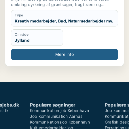
omkring dyrkning af grøntsager, frugttræer og
frilandsgartneri og parat til at flytte for en mulig
praktikplads.
Type
Jeg er mødestabil, pligtopfyldende, fleksibel og
Kreativ medarbejder, Bud, Naturmedarbejder mv.
hjælpsom. Jeg er ikke bange for at give en hånd
ekstra.
Område
Jylland
Mere info
sjobs.dk
Populære søgninger
Populære 
s.dk
Kommunikation job København
Job kommun
Job kommunikation Aarhus
Kommunikati
Kommunikationsjob København
Grafisk des
Kulturmedarbejder job
Forretningsu