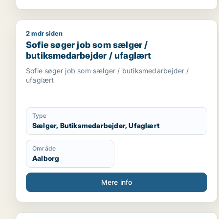
2 mdr siden
Sofie søger job som sælger / butiksmedarbejder /
Sofie søger job som sælger /
butiksmedarbejder / ufaglært
Sofie søger job som sælger / butiksmedarbejder /
ufaglært
Type
Sælger, Butiksmedarbejder, Ufaglært
Område
Aalborg
Mere info