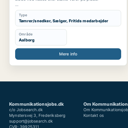
Jeg er 17 år i gang med at tage en tømrer uddannelse,
spiller fodbold 2 gange om ugen.
Type
Tømrer/snedker, Sælger, Fritids medarbejder
Område
Aalborg
Mere info
Kommunikationsjobs.dk
Om Kommunikation
c/o Jobsearch.dk
Om Kommunikationsjob
Mynstersvej 3, Frederiksberg
Kontakt os
support@jobsearch.dk
CVR: 39925311