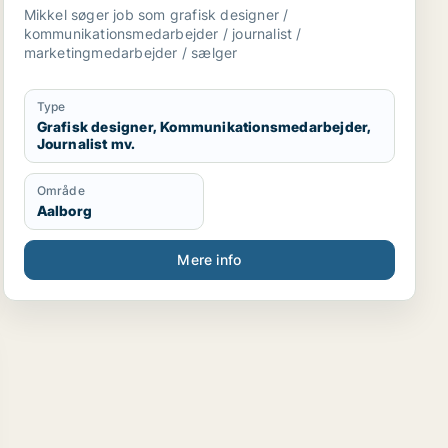
marketingmedarbejder / sælger
Mikkel søger job som grafisk designer /
kommunikationsmedarbejder / journalist /
marketingmedarbejder / sælger
Type
Grafisk designer, Kommunikationsmedarbejder,
Journalist mv.
Område
Aalborg
Mere info
rmedarbejder / ufaglært / gartner