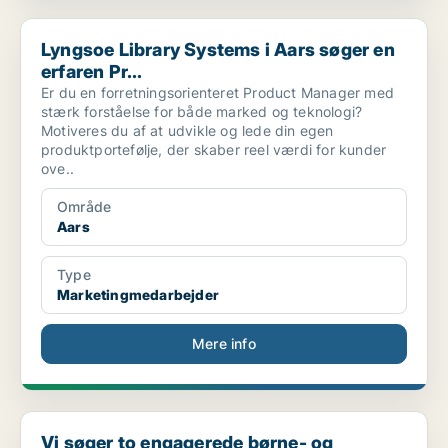
Lyngsoe Library Systems i Aars søger en erfaren Pr...
Lyngsoe Library Systems i Aars søger en
erfaren Pr...
Er du en forretningsorienteret Product Manager med
stærk forståelse for både marked og teknologi?
Motiveres du af at udvikle og lede din egen
produktportefølje, der skaber reel værdi for kunder
ove..
Område
Aars
Type
Marketingmedarbejder
Mere info
Vi søger to engagerede børne- og ungerådgivere til...
Vi søger to engagerede børne- og