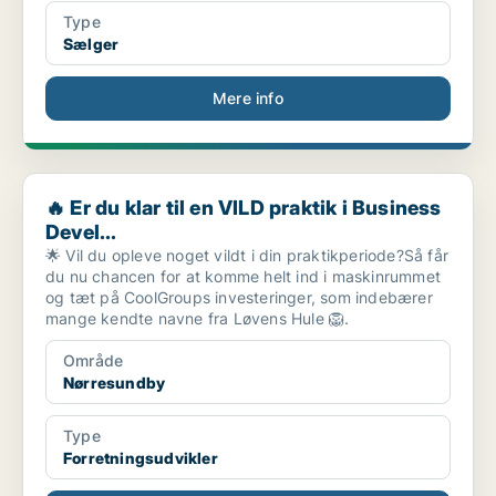
Type
Sælger
Mere info
🔥 Er du klar til en VILD praktik i Business Devel...
🔥 Er du klar til en VILD praktik i Business
Devel...
🌟 Vil du opleve noget vildt i din praktikperiode?Så får
du nu chancen for at komme helt ind i maskinrummet
og tæt på CoolGroups investeringer, som indebærer
mange kendte navne fra Løvens Hule 🦁.
Område
Nørresundby
Type
Forretningsudvikler