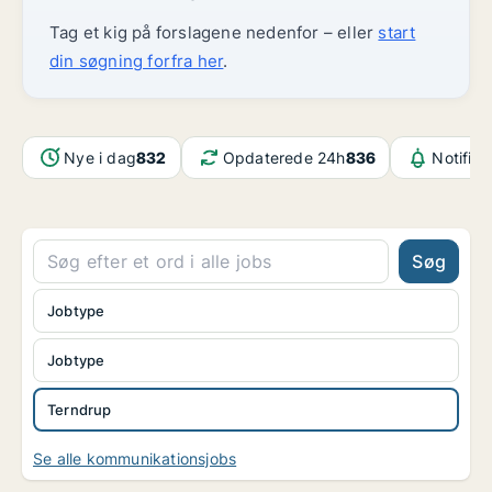
Tag et kig på forslagene nedenfor – eller
start
din søgning forfra her
.
Nye i dag
832
Opdaterede 24h
836
Notifika
Søg
Jobtype
Jobtype
Terndrup
Se alle kommunikationsjobs