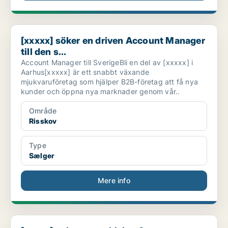
[xxxxx] söker en driven Account Manager till den s...
[xxxxx] söker en driven Account Manager
till den s...
Account Manager till SverigeBli en del av [xxxxx] i
Aarhus[xxxxx] är ett snabbt växande
mjukvaruföretag som hjälper B2B-företag att få nya
kunder och öppna nya marknader genom vår..
Område
Risskov
Type
Sælger
Mere info
[xxxxx] søker en ambisiøs Account Manager til det ...