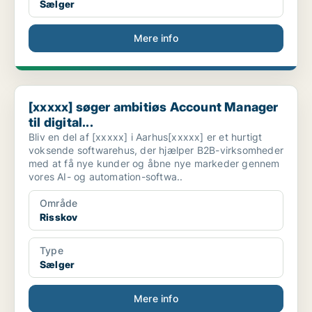
Sælger
Mere info
[xxxxx] søger ambitiøs Account Manager til digital...
[xxxxx] søger ambitiøs Account Manager
til digital...
Bliv en del af [xxxxx] i Aarhus[xxxxx] er et hurtigt
voksende softwarehus, der hjælper B2B-virksomheder
med at få nye kunder og åbne nye markeder gennem
vores AI- og automation-softwa..
Område
Risskov
Type
Sælger
Mere info