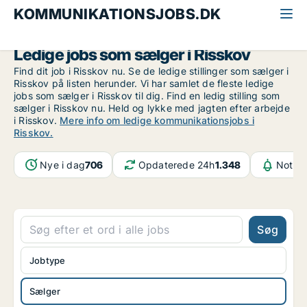
KOMMUNIKATIONSJOBS.DK
Alle kommunikationsjobs
Sælger
Århus
Risskov
Ledige jobs som sælger i Risskov
Find dit job i Risskov nu. Se de ledige stillinger som sælger i
Risskov på listen herunder. Vi har samlet de fleste ledige
jobs som sælger i Risskov til dig. Find en ledig stilling som
sælger i Risskov nu. Held og lykke med jagten efter arbejde
i Risskov.
Mere info om ledige kommunikationsjobs i
Risskov.
Nye i dag
706
Opdaterede 24h
1.348
Notifi
Søg
Jobtype
Sælger