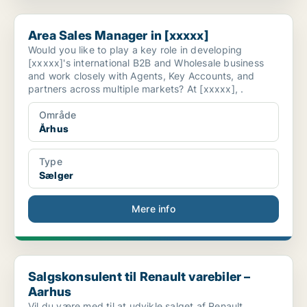
Area Sales Manager in [xxxxx]
Area Sales Manager in [xxxxx]
Would you like to play a key role in developing
[xxxxx]'s international B2B and Wholesale business
and work closely with Agents, Key Accounts, and
partners across multiple markets? At [xxxxx], .
Område
Århus
Type
Sælger
Mere info
Salgskonsulent til Renault varebiler – Aarhus
Salgskonsulent til Renault varebiler –
Aarhus
Vil du være med til at udvikle salget af Renault