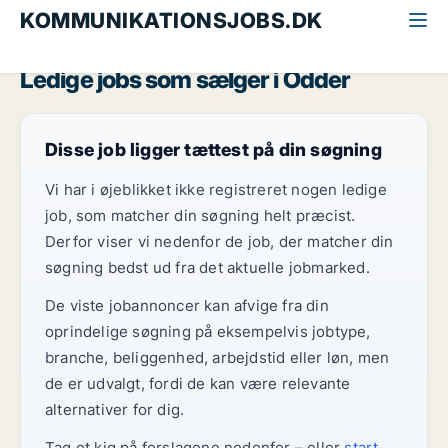
KOMMUNIKATIONSJOBS.DK
Alle kommunikationsjobs
Sælger
Østjylland
Odder
Ledige jobs som sælger i Odder
Disse job ligger tættest på din søgning
Vi har i øjeblikket ikke registreret nogen ledige
job, som matcher din søgning helt præcist.
Derfor viser vi nedenfor de job, der matcher din
søgning bedst ud fra det aktuelle jobmarked.
De viste jobannoncer kan afvige fra din
oprindelige søgning på eksempelvis jobtype,
branche, beliggenhed, arbejdstid eller løn, men
de er udvalgt, fordi de kan være relevante
alternativer for dig.
Tag et kig på forslagene nedenfor – eller
start