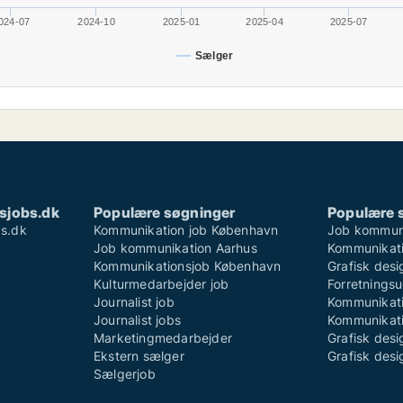
024-07
2024-10
2025-01
2025-04
2025-07
Sælger
sjobs.dk
Populære søgninger
Populære 
s.dk
Kommunikation job København
Job kommun
Job kommunikation Aarhus
Kommunikati
Kommunikationsjob København
Grafisk des
Kulturmedarbejder job
Forretningsu
Journalist job
Kommunikati
Journalist jobs
Kommunikati
Marketingmedarbejder
Grafisk desi
Ekstern sælger
Grafisk desi
Sælgerjob