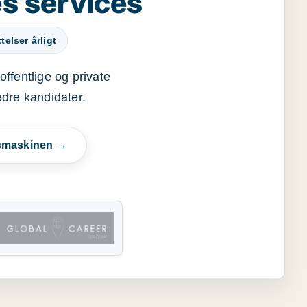
s services
elser årligt
offentlige og private
edre kandidater.
esmaskinen →