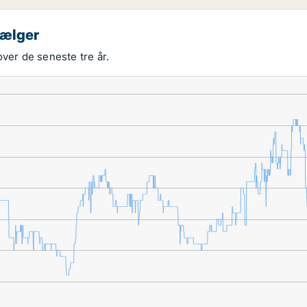
sælger
ver de seneste tre år.