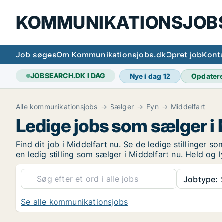
KOMMUNIKATIONSJOB
Job søges
Om Kommunikationsjobs.dk
Opret job
Kont
JOBSEARCH.DK I DAG
Nye i dag
12
Opdater
Alle kommunikationsjobs
Sælger
Fyn
Middelfart
Ledige jobs som sælger i 
Find dit job i Middelfart nu. Se de ledige stillinger s
en ledig stilling som sælger i Middelfart nu. Held og 
Jobtype:
Se alle kommunikationsjobs