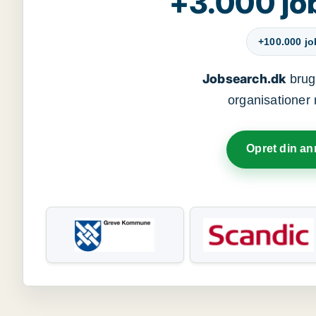
+3.000 jo
+100.000 j
Jobsearch.dk
bruge
organisationer 
Opret din a