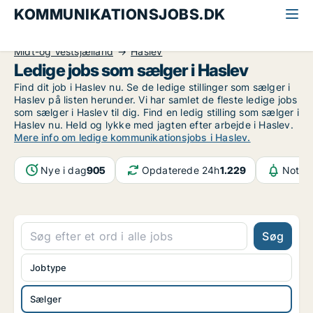
KOMMUNIKATIONSJOBS.DK
Alle kommunikationsjobs
Sælger
Midt-og Vestsjælland
Haslev
Ledige jobs som sælger i Haslev
Find dit job i Haslev nu. Se de ledige stillinger som sælger i
Haslev på listen herunder. Vi har samlet de fleste ledige jobs
som sælger i Haslev til dig. Find en ledig stilling som sælger i
Haslev nu. Held og lykke med jagten efter arbejde i Haslev.
Mere info om ledige kommunikationsjobs i Haslev.
Nye i dag
905
Opdaterede 24h
1.229
Notifi
Søg
Jobtype
Sælger