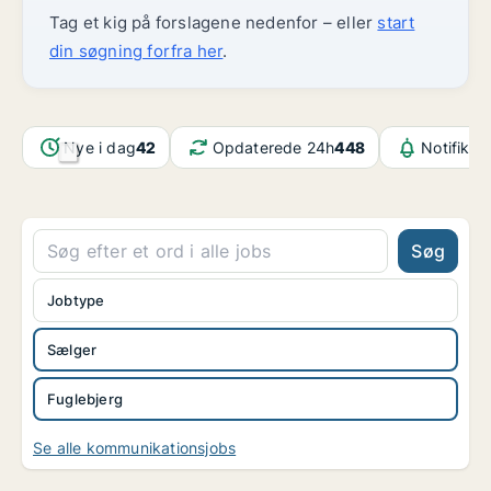
Tag et kig på forslagene nedenfor – eller
start
din søgning forfra her
.
Nye i dag
42
Opdaterede 24h
448
Notifikat
Søg
Jobtype
Sælger
Fuglebjerg
Se alle kommunikationsjobs