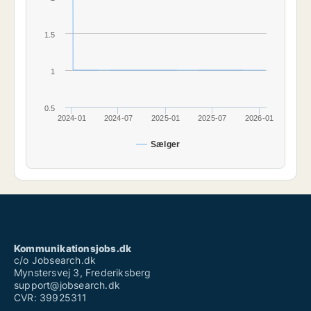
1.5
1
0.5
2024-01
2024-07
2025-01
2025-07
2026-01
Sælger
Kommunikationsjobs.dk
c/o Jobsearch.dk
Mynstersvej 3, Frederiksberg
support@jobsearch.dk
CVR: 39925311