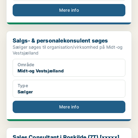
Mere info
Salgs- & personalekonsulent søges
Salgs- & personalekonsulent søges
Sælger søges til organisation/virksomhed på Midt-og
Vestsjælland
Område
Midt-og Vestsjælland
Type
Sælger
Mere info
Sales Consultant i Roskilde (7T) [xxxxx]
Sales Consultant i Roskilde (7T) [xxxxx]