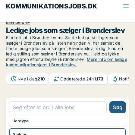
KOMMUNIKATIONSJOBS.DK
Alle kommunikationsjobs
Sælger
Nordjylland
Brønderslev
Ledige jobs som sælger i Brønderslev
Find dit job i Brønderslev nu. Se de ledige stillinger som
sælger i Brønderslev på listen herunder. Vi har samlet de
fleste ledige jobs som sælger i Brønderslev til dig. Find en
ledig stilling som sælger i Brønderslev nu. Held og lykke
med jagten efter arbejde i Brønderslev.
Mere info om ledige
kommunikationsjobs i Brønderslev.
Nye i dag
210
Opdaterede 24h
1.173
Notifik
Søg
Jobtype
Sælger