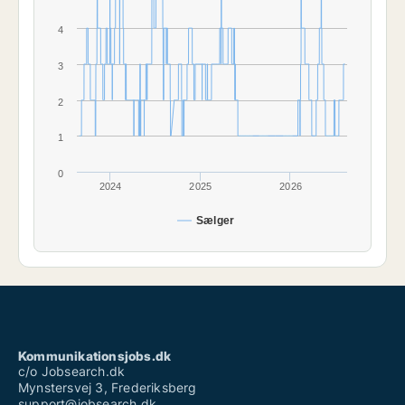
4
3
2
1
0
2024
2025
2026
Sælger
Kommunikationsjobs.dk
c/o Jobsearch.dk
Mynstersvej 3, Frederiksberg
support@jobsearch.dk