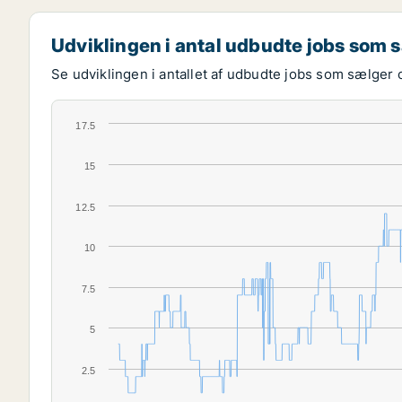
Udviklingen i antal udbudte jobs som 
Se udviklingen i antallet af udbudte jobs som sælger o
17.5
15
12.5
10
7.5
5
2.5