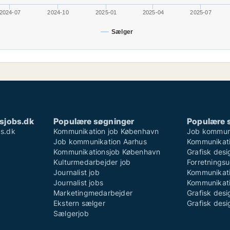
2024-07
2024-10
2025-01
2025-04
2025-07
Sælger
sjobs.dk
Populære søgninger
Populære 
s.dk
Kommunikation job København
Job kommun
Job kommunikation Aarhus
Kommunikati
Kommunikationsjob København
Grafisk des
Kulturmedarbejder job
Forretningsu
Journalist job
Kommunikati
Journalist jobs
Kommunikati
Marketingmedarbejder
Grafisk desi
Ekstern sælger
Grafisk desi
Sælgerjob