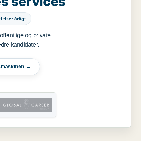
s services
elser årligt
offentlige og private
edre kandidater.
esmaskinen →