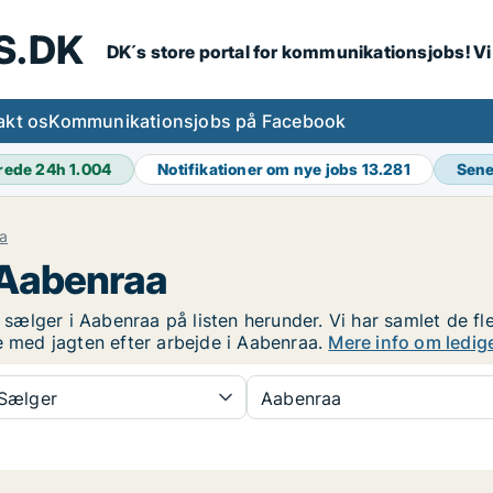
S.DK
DK´s store portal for kommunikationsjobs! V
akt os
Kommunikationsjobs på Facebook
rede 24h
1.004
Notifikationer om nye jobs
13.281
Sene
a
 Aabenraa
m sælger i Aabenraa på listen herunder. Vi har samlet de fl
ke med jagten efter arbejde i Aabenraa.
Mere info om ledig
Sælger
Aabenraa