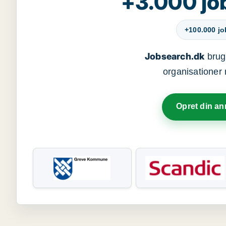
+3.000 jo
+100.000 j
Jobsearch.dk
bruge
organisationer 
Opret din a