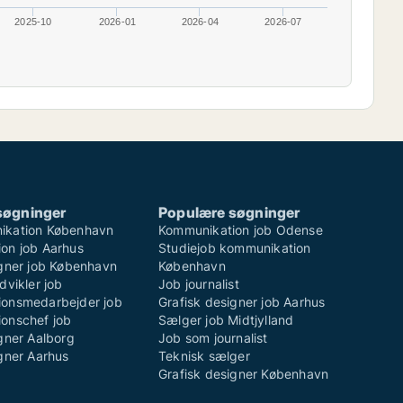
2025-10
2026-01
2026-04
2026-07
søgninger
Populære søgninger
ikation København
Kommunikation job Odense
on job Aarhus
Studiejob kommunikation
igner job København
København
dvikler job
Job journalist
onsmedarbejder job
Grafisk designer job Aarhus
onschef job
Sælger job Midtjylland
gner Aalborg
Job som journalist
gner Aarhus
Teknisk sælger
Grafisk designer København