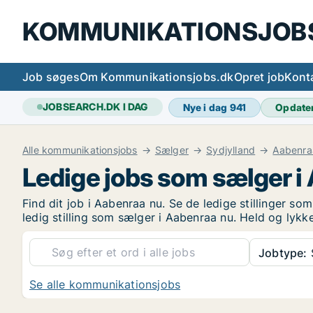
KOMMUNIKATIONSJOB
Job søges
Om Kommunikationsjobs.dk
Opret job
Kont
JOBSEARCH.DK I DAG
Nye i dag
941
Opdate
Alle kommunikationsjobs
Sælger
Sydjylland
Aabenra
Ledige jobs som sælger i
Find dit job i Aabenraa nu. Se de ledige stillinger so
ledig stilling som sælger i Aabenraa nu. Held og lyk
Jobtype:
Se alle kommunikationsjobs