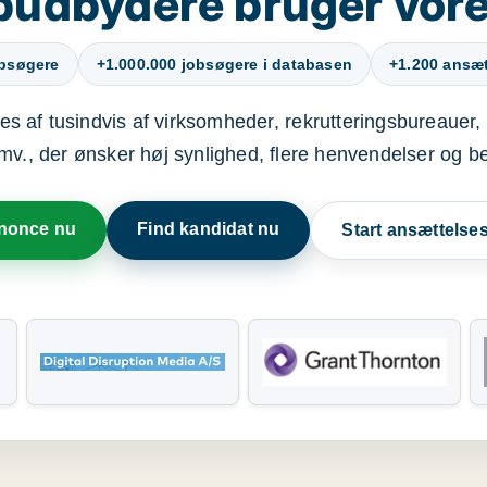
budbydere bruger vore
obsøgere
+1.000.000 jobsøgere i databasen
+1.200 ansætt
s af tusindvis af virksomheder, rekrutteringsbureauer, 
mv., der ønsker høj synlighed, flere henvendelser og b
nnonce nu
Find kandidat nu
Start ansættels