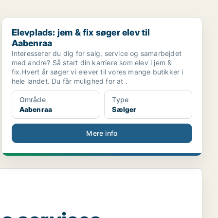
Elevplads: jem & fix søger elev til Aabenraa
Elevplads: jem & fix søger elev til
Aabenraa
Interesserer du dig for salg, service og samarbejdet
med andre? Så start din karriere som elev i jem &
fix.Hvert år søger vi elever til vores mange butikker i
hele landet. Du får mulighed for at .
Område
Type
Aabenraa
Sælger
Mere info