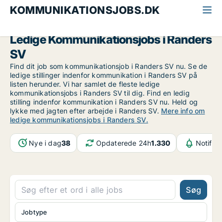
KOMMUNIKATIONSJOBS.DK
Alle kommunikationsjobs
Østjylland
Randers SV
Ledige Kommunikationsjobs i Randers
SV
Find dit job som kommunikationsjob i Randers SV nu. Se de
ledige stillinger indenfor kommunikation i Randers SV på
listen herunder. Vi har samlet de fleste ledige
kommunikationsjobs i Randers SV til dig. Find en ledig
stilling indenfor kommunikation i Randers SV nu. Held og
lykke med jagten efter arbejde i Randers SV.
Mere info om
ledige kommunikationsjobs i Randers SV.
Nye i dag
38
Opdaterede 24h
1.330
Notifik
Søg
Jobtype