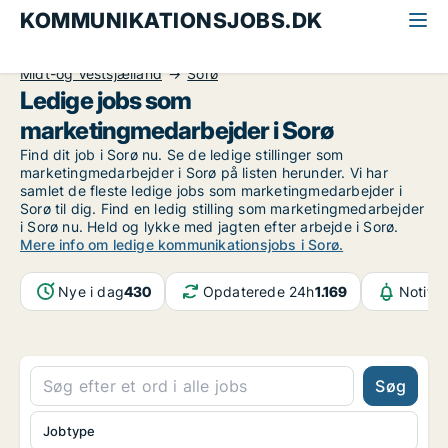
KOMMUNIKATIONSJOBS.DK
Alle kommunikationsjobs
Marketingmedarbejder
Midt-og Vestsjælland
Sorø
Ledige jobs som
marketingmedarbejder i Sorø
Find dit job i Sorø nu. Se de ledige stillinger som
marketingmedarbejder i Sorø på listen herunder. Vi har
samlet de fleste ledige jobs som marketingmedarbejder i
Sorø til dig. Find en ledig stilling som marketingmedarbejder
i Sorø nu. Held og lykke med jagten efter arbejde i Sorø.
Mere info om ledige kommunikationsjobs i Sorø.
Nye i dag
430
Opdaterede 24h
1.169
Notifik
Søg
Jobtype