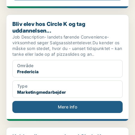
Bliv elev hos Circle K og tag uddannelsen...
Bliv elev hos Circle K og tag
uddannelsen...
Job Description- landets førende Convenience-
virksomhed søger Salgsassistentelever.Du kender os
måske som stedet, hvor du - uanset tidspunktet – kan
tanke eller lade op af pizzaslides og an..
Område
Fredericia
Type
Marketingmedarbejder
Mere info
Kalder alle supersælgere! Circle K Gjesin...