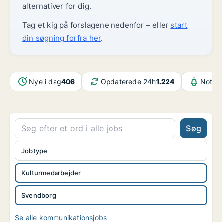
alternativer for dig.
Tag et kig på forslagene nedenfor – eller
start
din søgning forfra her
.
Nye i dag
406
Opdaterede 24h
1.224
Notifi
Søg
Jobtype
Kulturmedarbejder
Svendborg
Se alle kommunikationsjobs