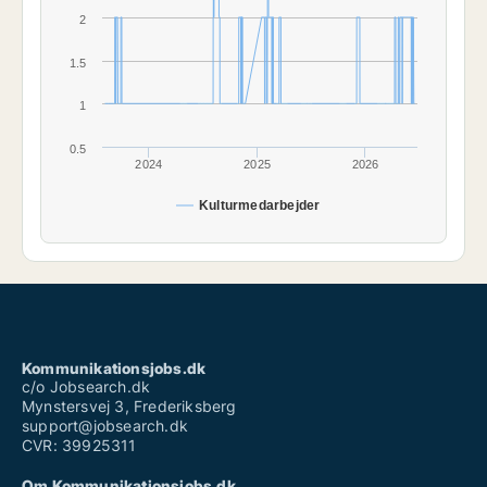
2
1.5
1
0.5
2024
2025
2026
Kulturmedarbejder
Kommunikationsjobs.dk
c/o Jobsearch.dk
Mynstersvej 3, Frederiksberg
support@jobsearch.dk
CVR: 39925311
Om Kommunikationsjobs.dk