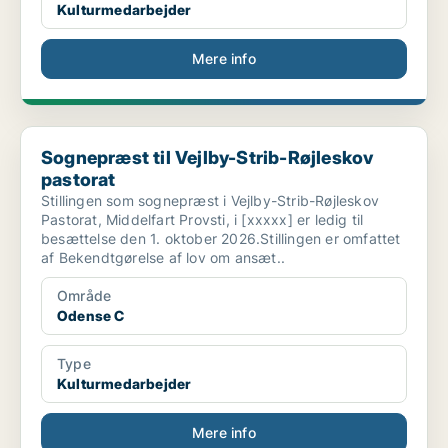
Kulturmedarbejder
Mere info
Sognepræst til Vejlby-Strib-Røjleskov pastorat
Sognepræst til Vejlby-Strib-Røjleskov
pastorat
Stillingen som sognepræst i Vejlby-Strib-Røjleskov
Pastorat, Middelfart Provsti, i [xxxxx] er ledig til
besættelse den 1. oktober 2026.Stillingen er omfattet
af Bekendtgørelse af lov om ansæt..
Område
Odense C
Type
Kulturmedarbejder
Mere info