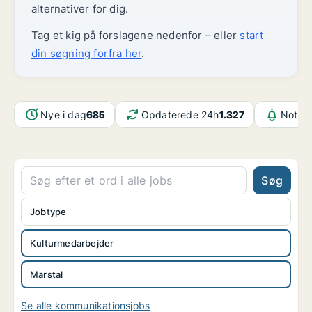
alternativer for dig.
Tag et kig på forslagene nedenfor – eller
start
din søgning forfra her
.
Nye i dag
685
Opdaterede 24h
1.327
Notifi
Søg
Jobtype
Kulturmedarbejder
Marstal
Se alle kommunikationsjobs