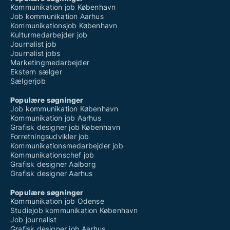
Kommunikation job København
Job kommunikation Aarhus
Kommunikationsjob København
Kulturmedarbejder job
Journalist job
Journalist jobs
Marketingmedarbejder
Ekstern sælger
Sælgerjob
Populære søgninger
Job kommunikation København
Kommunikation job Aarhus
Grafisk designer job København
Forretningsudvikler job
Kommunikationsmedarbejder job
Kommunikationschef job
Grafisk designer Aalborg
Grafisk designer Aarhus
Populære søgninger
Kommunikation job Odense
Studiejob kommunikation København
Job journalist
Grafisk designer job Aarhus