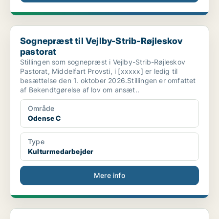
Sognepræst til Vejlby-Strib-Røjleskov pastorat
Sognepræst til Vejlby-Strib-Røjleskov
pastorat
Stillingen som sognepræst i Vejlby-Strib-Røjleskov
Pastorat, Middelfart Provsti, i [xxxxx] er ledig til
besættelse den 1. oktober 2026.Stillingen er omfattet
af Bekendtgørelse af lov om ansæt..
Område
Odense C
Type
Kulturmedarbejder
Mere info
Kulturmedarbejder i Odense C