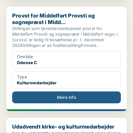
Provst for Middelfart Provsti og sognepræst i Midd...
Provst for Middelfart Provsti og
sognepræst i Midd...
Stillingen som tjenestemandsansat provst for
Middelfart Provsti og sognepræst i Middelfart sogn, i
[xxxxx] er ledig til besættelse pr. 1. december
2026Stillingen er en fuldtidsstillingProvste..
Område
Odense C
Type
Kulturmedarbejder
Mere info
Udadvendt kirke- og kulturmedarbejder
Udadvendt kirke- og kulturmedarbejder
Kan du understøtte begejstringen blandt vores mange