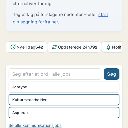
alternativer for dig.
Tag et kig på forslagene nedenfor – eller
start
din søgning forfra her
.
Nye i dag
542
Opdaterede 24h
792
Notifika
Søg
Jobtype
Kulturmedarbejder
Asperup
Se alle kommunikationsjobs