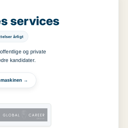
s services
elser årligt
offentlige og private
edre kandidater.
esmaskinen →