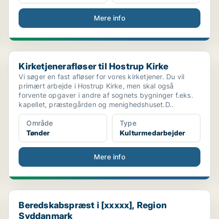
Mere info
..
Kirketjenerafløser til Hostrup Kirke
Kirketjenerafløser til Hostrup Kirke
Vi søger en fast afløser for vores kirketjener. Du vil
primært arbejde i Hostrup Kirke, men skal også
forvente opgaver i andre af sognets bygninger f.eks.
kapellet, præstegården og menighedshuset.D..
Område
Type
Tønder
Kulturmedarbejder
Mere info
..
Beredskabspræst i [xxxxx], Region Syddanmark
Beredskabspræst i [xxxxx], Region
Syddanmark