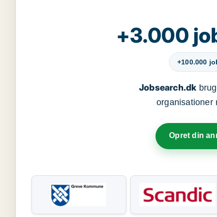
+3.000 jo
+100.000 j
Jobsearch.dk
bruge
organisationer 
Opret din a