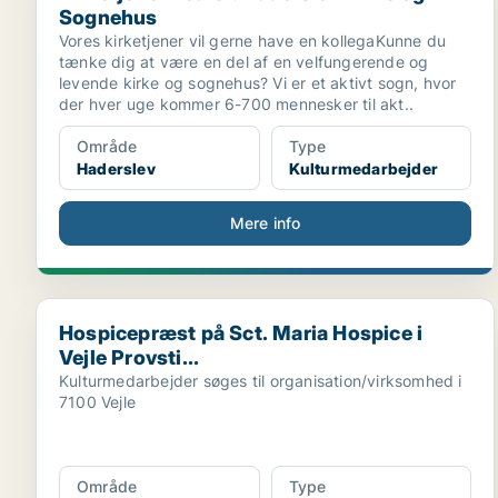
Sognehus
Vores kirketjener vil gerne have en kollegaKunne du
tænke dig at være en del af en velfungerende og
levende kirke og sognehus? Vi er et aktivt sogn, hvor
der hver uge kommer 6-700 mennesker til akt..
Område
Type
Haderslev
Kulturmedarbejder
Mere info
Hospicepræst på Sct. Maria Hospice i Vejle Provsti...
Hospicepræst på Sct. Maria Hospice i
Vejle Provsti...
Kulturmedarbejder søges til organisation/virksomhed i
7100 Vejle
Område
Type