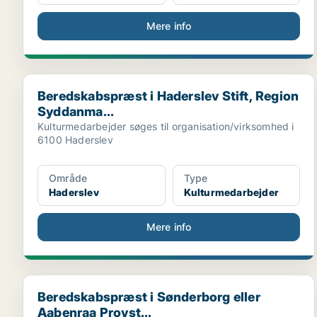
Mere info
Beredskabspræst i Haderslev Stift, Region Syddanma.
Beredskabspræst i Haderslev Stift, Region
Syddanma...
Kulturmedarbejder søges til organisation/virksomhed i
6100 Haderslev
Område
Type
Haderslev
Kulturmedarbejder
Mere info
Beredskabspræst i Sønderborg eller Aabenraa Provst.
Beredskabspræst i Sønderborg eller
Aabenraa Provst...