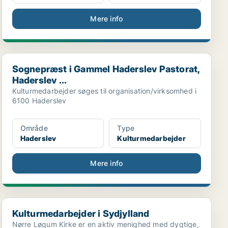
Mere info
Sognepræst i Gammel Haderslev Pastorat, Haderslev ...
Sognepræst i Gammel Haderslev Pastorat,
Haderslev ...
Kulturmedarbejder søges til organisation/virksomhed i
6100 Haderslev
Område
Type
Haderslev
Kulturmedarbejder
Mere info
Kulturmedarbejder i Sydjylland
Kulturmedarbejder i Sydjylland
Nørre Løgum Kirke er en aktiv menighed med dygtige,