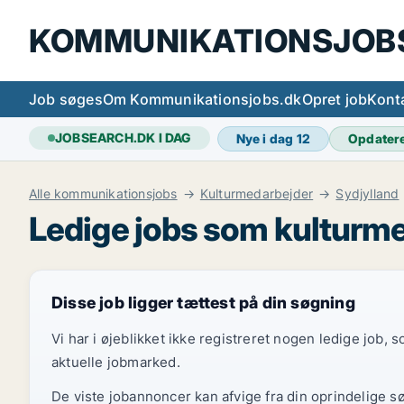
KOMMUNIKATIONSJOB
Job søges
Om Kommunikationsjobs.dk
Opret job
Kont
JOBSEARCH.DK I DAG
Nye i dag
12
Opdater
Alle kommunikationsjobs
Kulturmedarbejder
Sydjylland
Ledige jobs som kulturme
Disse job ligger tættest på din søgning
Vi har i øjeblikket ikke registreret nogen ledige job,
aktuelle jobmarked.
De viste jobannoncer kan afvige fra din oprindelige s