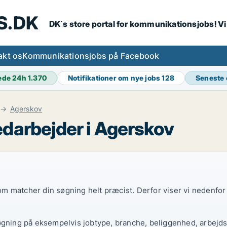
S.DK
DK´s store portal for kommunikationsjobs! V
akt os
Kommunikationsjobs på Facebook
ede 24h
1.370
Notifikationer om nye jobs
128
Seneste
Agerskov
darbejder i Agerskov
 som matcher din søgning helt præcist. Derfor viser vi nedenfo
øgning på eksempelvis jobtype, branche, beliggenhed, arbejdst