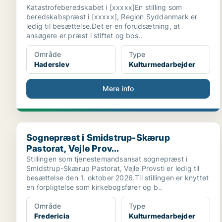
Katastrofeberedskabet i [xxxxx]En stilling som
beredskabspræst i [xxxxx], Region Syddanmark er
ledig til besættelse.Det er en forudsætning, at
ansøgere er præst i stiftet og bos..
Område
Type
Haderslev
Kulturmedarbejder
Mere info
Sognepræst i Smidstrup-Skærup Pastorat, Vejle Prov.
Sognepræst i Smidstrup-Skærup
Pastorat, Vejle Prov...
Stillingen som tjenestemandsansat sognepræst i
Smidstrup-Skærup Pastorat, Vejle Provsti er ledig til
besættelse den 1. oktober 2026.Til stillingen er knyttet
en forpligtelse som kirkebogsfører og b..
Område
Type
Fredericia
Kulturmedarbejder