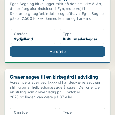
Egen Sogn og kirke ligger midt på den smukke Ø Als,
der er færgeforbindelser til Fyn, motorvej til
Sønderborg, togforbindelser og lufthavn. Egen Sogn er
på ca. 2.500 folkekirkemedlemmer og har en s..
Område
Type
Sydjylland
Kulturmedarbejder
Mere info
Graver søges til en kirkegård i udvikling
Graver søges til en kirkegård i udvikling
Vores nye graver ved [xxxxx] har desværre sagt sin
stilling op af helbredsmæssige årsager. Derfor er der
en stilling som graver ledig pr. 1. oktober
2026.Stillingen kan være på 37 eller .
Område
Type