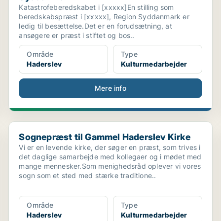
Katastrofeberedskabet i [xxxxx]En stilling som
beredskabspræst i [xxxxx], Region Syddanmark er
ledig til besættelse.Det er en forudsætning, at
ansøgere er præst i stiftet og bos..
Område
Type
Haderslev
Kulturmedarbejder
Mere info
..
Sognepræst til Gammel Haderslev Kirke
Sognepræst til Gammel Haderslev Kirke
Vi er en levende kirke, der søger en præst, som trives i
det daglige samarbejde med kollegaer og i mødet med
mange mennesker.Som menighedsråd oplever vi vores
sogn som et sted med stærke traditione..
Område
Type
Haderslev
Kulturmedarbejder