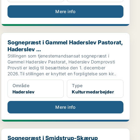
Mere info
Sognepræst i Gammel Haderslev Pastorat, Haderslev ...
Sognepræst i Gammel Haderslev Pastorat,
Haderslev ...
Stillingen som tjenestemandsansat sognepræst i
Gammel Haderslev Pastorat, Haderslev Domprovsti
Provsti er ledig til besættelse den 1. december
2026.Til stillingen er knyttet en forpligtelse som kir..
Område
Type
Haderslev
Kulturmedarbejder
Mere info
Sognepræst i Smidstrup-Skærup Pastorat, Vejle Prov...
Sognepræst i Smidstrup-Skærup