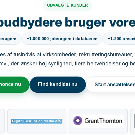
UDVALGTE KUNDER
budbydere bruger vore
obsøgere
+1.000.000 jobsøgere i databasen
+1.200 ansætt
s af tusindvis af virksomheder, rekrutteringsbureauer, 
mv., der ønsker høj synlighed, flere henvendelser og b
nnonce nu
Find kandidat nu
Start ansættels