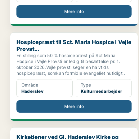
Mere info
Hospicepræst til Sct. Maria Hospice i Vejle Provst...
Hospicepræst til Sct. Maria Hospice i Vejle
Provst...
En stilling som 50 % hospicepræst på Sct Maria
Hospice i Vejle Provsti er ledig til besættelse pr. 1.
oktober 2026.Vejle provsti søger en halvtids
hospicepræst, somkan formidle evangeliet nutidigt .
Område
Type
Haderslev
Kulturmedarbejder
Mere info
Kirketjener ved Gl. Haderslev Kirke og Sognehus
Kirketjener ved Gl. Haderslev Kirke og