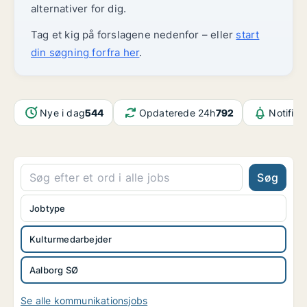
alternativer for dig.
Tag et kig på forslagene nedenfor – eller
start
din søgning forfra her
.
Nye i dag
544
Opdaterede 24h
792
Notifika
Søg
Jobtype
Kulturmedarbejder
Aalborg SØ
Se alle kommunikationsjobs