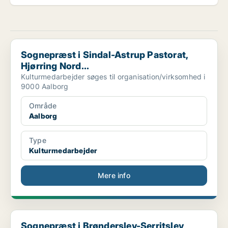
Sognepræst i Sindal-Astrup Pastorat, Hjørring Nord...
Sognepræst i Sindal-Astrup Pastorat,
Hjørring Nord...
Kulturmedarbejder søges til organisation/virksomhed i
9000 Aalborg
Område
Aalborg
Type
Kulturmedarbejder
Mere info
Sognepræst i Brønderslev-Serritslev Pastorat, Brøn...
Sognepræst i Brønderslev-Serritslev