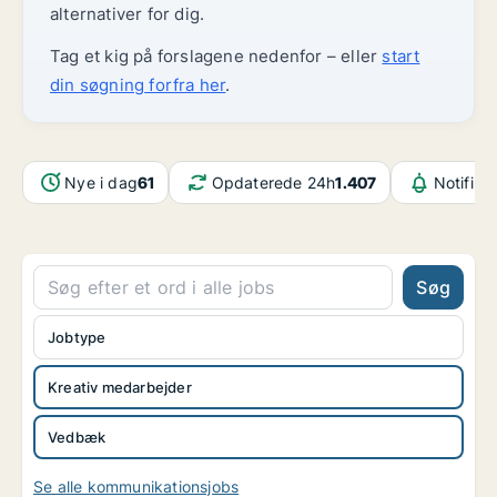
alternativer for dig.
Tag et kig på forslagene nedenfor – eller
start
din søgning forfra her
.
Nye i dag
61
Opdaterede 24h
1.407
Notifika
Søg
Jobtype
Kreativ medarbejder
Vedbæk
Se alle kommunikationsjobs