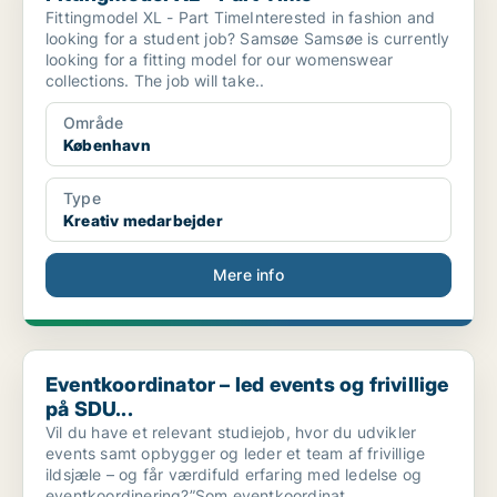
Fittingmodel XL - Part TimeInterested in fashion and
looking for a student job? Samsøe Samsøe is currently
looking for a fitting model for our womenswear
collections. The job will take..
Område
København
Type
Kreativ medarbejder
Mere info
Eventkoordinator – led events og frivillige på SDU...
Eventkoordinator – led events og frivillige
på SDU...
Vil du have et relevant studiejob, hvor du udvikler
events samt opbygger og leder et team af frivillige
ildsjæle – og får værdifuld erfaring med ledelse og
eventkoordinering?”Som eventkoordinat..