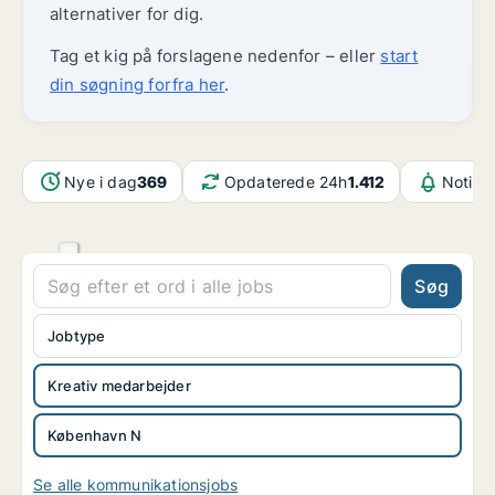
alternativer for dig.
Tag et kig på forslagene nedenfor – eller
start
din søgning forfra her
.
Nye i dag
369
Opdaterede 24h
1.412
Notifik
Søg
Jobtype
Kreativ medarbejder
København N
Se alle kommunikationsjobs