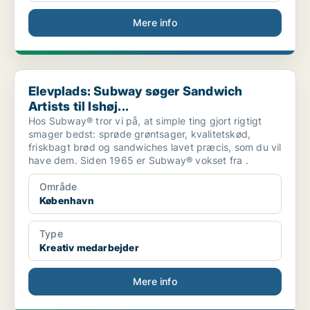
Mere info
Elevplads: Subway søger Sandwich Artists til Ishøj...
Elevplads: Subway søger Sandwich
Artists til Ishøj...
Hos Subway® tror vi på, at simple ting gjort rigtigt
smager bedst: sprøde grøntsager, kvalitetskød,
friskbagt brød og sandwiches lavet præcis, som du vil
have dem. Siden 1965 er Subway® vokset fra .
Område
København
Type
Kreativ medarbejder
Mere info