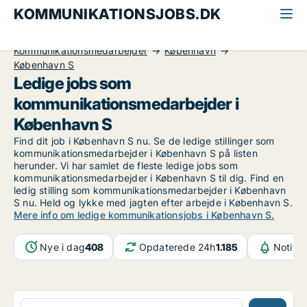
KOMMUNIKATIONSJOBS.DK
Alle kommunikationsjobs
Kommunikationsmedarbejder
København
København S
Ledige jobs som
kommunikationsmedarbejder i
København S
Find dit job i København S nu. Se de ledige stillinger som
kommunikationsmedarbejder i København S på listen
herunder. Vi har samlet de fleste ledige jobs som
kommunikationsmedarbejder i København S til dig. Find en
ledig stilling som kommunikationsmedarbejder i København
S nu. Held og lykke med jagten efter arbejde i København S.
Mere info om ledige kommunikationsjobs i København S.
Nye i dag
408
Opdaterede 24h
1.185
Notifik