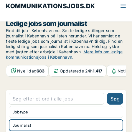
KOMMUNIKATIONSJOBS.DK
Alle kommunikationsjobs
Journalist
København
Ledige jobs som journalist
Find dit job i København nu. Se de ledige stillinger som
journalist i København på listen herunder. Vi har samlet de
fleste ledige jobs som journalist i København til dig. Find en
ledig stilling som journalist i København nu. Held og lykke
med jagten efter arbejde i København.
Mere info om ledige
kommunikationsjobs i København.
Nye i dag
683
Opdaterede 24h
1.417
Notifik
Søg
Jobtype
Journalist