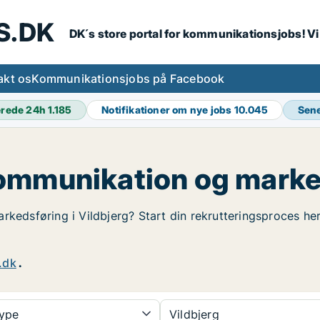
S.DK
DK´s store portal for kommunikationsjobs! V
akt os
Kommunikationsjobs på Facebook
erede 24h
1.185
Notifikationer om nye jobs
10.045
Sene
ommunikation og marked
kedsføring i Vildbjerg? Start din rekrutteringsproces her.
.dk
.
type
Vildbjerg