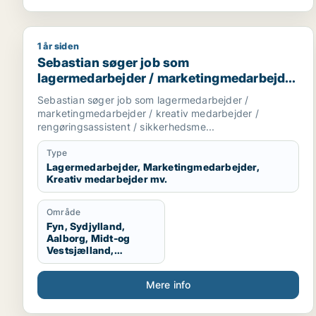
1 år siden
Sebastian søger job som lagermedarbejder / marke
Sebastian søger job som
lagermedarbejder / marketingmedarbejder
/ kreativ medarbejder /
Sebastian søger job som lagermedarbejder /
rengøringsassistent /
marketingmedarbejder / kreativ medarbejder /
sikkerhedsmedarbejder
rengøringsassistent / sikkerhedsme...
Type
Lagermedarbejder, Marketingmedarbejder,
Kreativ medarbejder mv.
Område
Fyn, Sydjylland,
Aalborg, Midt-og
Vestsjælland,
Sydsjælland, Hele
Danmark, Vestjylland,
Mere info
Midtjylland