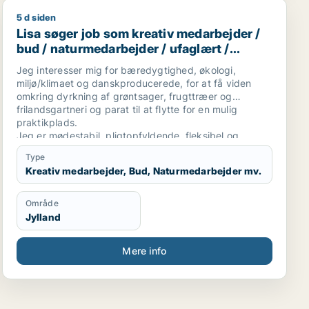
5 d siden
bejder / sælger / kreativ medarbejder / produktspecialis
Lisa søger job som kreativ medarbejder / bud / naturm
Lisa søger job som kreativ medarbejder /
bud / naturmedarbejder / ufaglært /
gartner
Jeg interesser mig for bæredygtighed, økologi,
miljø/klimaet og danskproducerede, for at få viden
omkring dyrkning af grøntsager, frugttræer og
frilandsgartneri og parat til at flytte for en mulig
praktikplads.
Jeg er mødestabil, pligtopfyldende, fleksibel og
hjælpsom. Jeg er ikke bange for at give en hånd
Type
ekstra.
Kreativ medarbejder, Bud, Naturmedarbejder mv.
Område
Jylland
Mere info