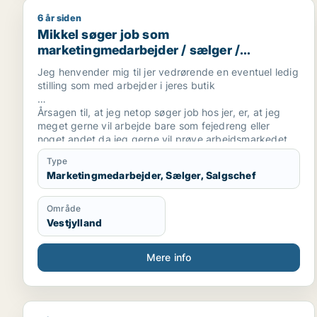
6 år siden
Mikkel søger job som marketingmedarbejder / sælg
Mikkel søger job som
marketingmedarbejder / sælger /
salgschef
Jeg henvender mig til jer vedrørende en eventuel ledig
stilling som med arbejder i jeres butik
Årsagen til, at jeg netop søger job hos jer, er, at jeg
meget gerne vil arbejde bare som fejedreng eller
noget andet da jeg gerne vil prøve arbejdsmarkedet
jeg har haft 2 jobs som fejedreng før så kender det lidt
Type
Marketingmedarbejder, Sælger, Salgschef
Jeg er for nylig startet i 8 på tarm skole
overbygningen.
Område
Jeg har arbejdet med flere ting før men vil gerne finde
Vestjylland
et ordentligt arbejde så tænkte det godt kunne blive
hos jer
Mere info
Jeg føler virkelig, at en ansættelse hos jer vil være det
bedste, mvh mikkel nilsson