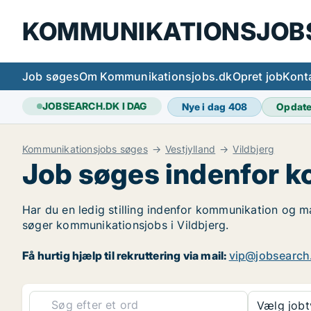
KOMMUNIKATIONSJOB
Job søges
Om Kommunikationsjobs.dk
Opret job
Kont
JOBSEARCH.DK I DAG
Nye i dag
408
Opdat
Kommunikationsjobs søges
Vestjylland
Vildbjerg
Job søges indenfor k
Har du en ledig stilling indenfor kommunikation og mar
søger kommunikationsjobs i Vildbjerg.
Få hurtig hjælp til rekruttering via mail:
vip@jobsearch
Vælg job