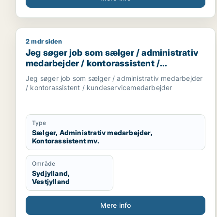
2 mdr siden
Jeg søger job som sælger / administrativ medarbe
Jeg søger job som sælger / administrativ
medarbejder / kontorassistent /
kundeservicemedarbejder
Jeg søger job som sælger / administrativ medarbejder
/ kontorassistent / kundeservicemedarbejder
Type
Sælger, Administrativ medarbejder,
Kontorassistent mv.
Område
Sydjylland,
Vestjylland
Mere info