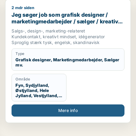
2 mdr siden
er / salgschef
Jeg søger job som grafisk designer / marketingmedar
Jeg søger job som grafisk designer /
marketingmedarbejder / sælger / kreativ
medarbejder / produktspecialist
Salgs-, design-, marketing-relateret
Kundekontakt, kreativt mindset, idégenerator
Sproglig stærk tysk, engelsk, skandinavisk
Type
Grafisk designer, Marketingmedarbejder, Sælger
mv.
Område
Fyn, Sydjylland,
Østjylland, Hele
Jylland, Vestjylland,
Midtjylland
Mere info