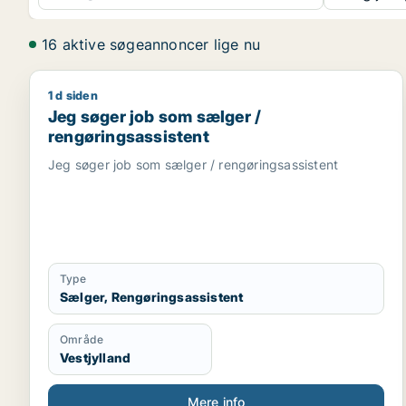
16 aktive søgeannoncer lige nu
1 d siden
Jeg søger job som sælger / rengøringsassistent
Jeg søger job som sælger /
rengøringsassistent
Jeg søger job som sælger / rengøringsassistent
Type
Sælger, Rengøringsassistent
Område
Vestjylland
Mere info