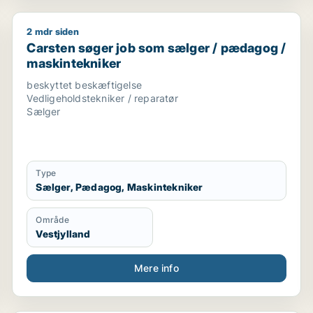
2 mdr siden
lger / forretningsudvikler / kreativ medarbejder / lærer
Carsten søger job som sælger / pædagog / maskint
Carsten søger job som sælger / pædagog /
maskintekniker
beskyttet beskæftigelse
Vedligeholdstekniker / reparatør
Sælger
Type
Sælger, Pædagog, Maskintekniker
Område
Vestjylland
Mere info