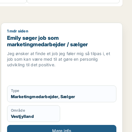
1 mdr siden
ionsmedarbejder / kreativ medarbejder
Emily søger job som marketingmedarbejder / sælger
Emily søger job som
marketingmedarbejder / sælger
Jeg ønsker at finde et job jeg føler mig så tilpas i, et
job som kan være med til at gøre en personlig
udvikling til det positive.
Type
Marketingmedarbejder, Sælger
Område
Vestjylland
Mere info