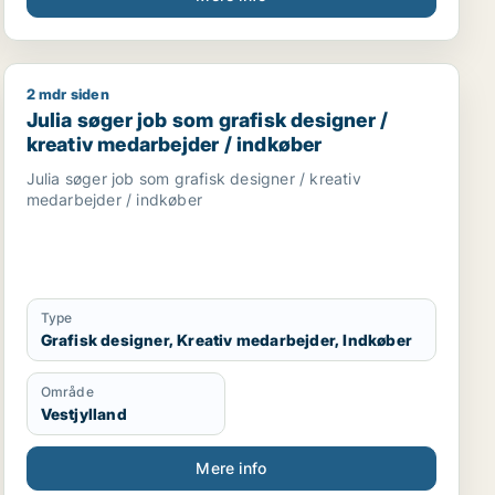
2 mdr siden
urnalist / marketingmedarbejder / kulturmedarbejder / 
Julia søger job som grafisk designer / kreativ medarbe
Julia søger job som grafisk designer /
kreativ medarbejder / indkøber
Julia søger job som grafisk designer / kreativ
medarbejder / indkøber
Type
Grafisk designer, Kreativ medarbejder, Indkøber
Område
Vestjylland
Mere info