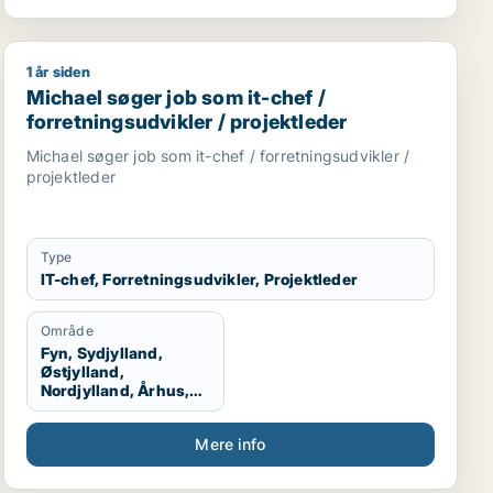
1 år siden
tent / sikkerhedsmedarbejder
ketingmedarbejder / kreativ medarbejder / pr-konsulent 
Michael søger job som it-chef / forretningsudvikler / p
Michael søger job som it-chef /
forretningsudvikler / projektleder
Michael søger job som it-chef / forretningsudvikler /
projektleder
Type
IT-chef, Forretningsudvikler, Projektleder
Område
Fyn, Sydjylland,
Østjylland,
Nordjylland, Århus,
Aalborg, Vestjylland,
Midtjylland
Mere info