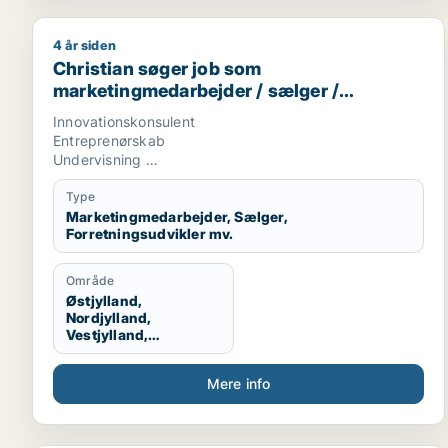
4 år siden
Christian søger job som marketingmedarbejder / sæ
Christian søger job som
marketingmedarbejder / sælger /
forretningsudvikler / kreativ medarbejder
Innovationskonsulent
/ lærer
Entreprenørskab
Undervisning
Tekstskrivning
Type
Marketingmedarbejder, Sælger,
Forretningsudvikler mv.
Område
Østjylland,
Nordjylland,
Vestjylland,
Midtjylland
Mere info