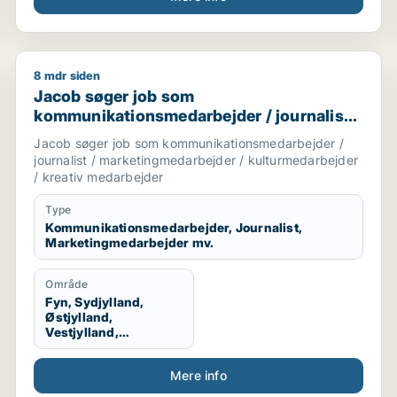
8 mdr siden
jder / kontorassistent / kundeservicemedarbejder
Jacob søger job som kommunikationsmedarbejder / jo
Jacob søger job som
kommunikationsmedarbejder / journalist /
marketingmedarbejder /
Jacob søger job som kommunikationsmedarbejder /
kulturmedarbejder / kreativ medarbejder
journalist / marketingmedarbejder / kulturmedarbejder
/ kreativ medarbejder
Type
Kommunikationsmedarbejder, Journalist,
Marketingmedarbejder mv.
Område
Fyn, Sydjylland,
Østjylland,
Vestjylland,
Midtjylland
Mere info