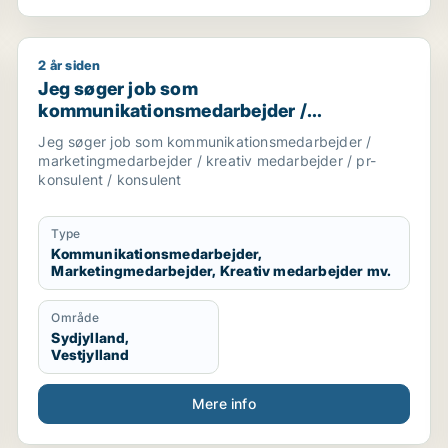
2 år siden
tingmedarbejder / kreativ medarbejder / rengøringsassis
Jeg søger job som kommunikationsmedarbejder / mar
Jeg søger job som
kommunikationsmedarbejder /
marketingmedarbejder / kreativ
Jeg søger job som kommunikationsmedarbejder /
medarbejder / pr-konsulent / konsulent
marketingmedarbejder / kreativ medarbejder / pr-
konsulent / konsulent
Type
Kommunikationsmedarbejder,
Marketingmedarbejder, Kreativ medarbejder mv.
Område
Sydjylland,
Vestjylland
Mere info