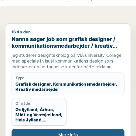
16 d siden
Nanna søger job som grafisk designer / kommunikat
Nanna søger job som grafisk designer /
kommunikationsmedarbejder / kreativ
medarbejder
jeg studerer designteknolog på VIA university College
med speciale i visuel kommunikations design som
indebærer en uddannelse indenfor både reklame
branchen og grafisk design. Vi arbejder med
magasiner, kampagner, plakater, styling til billeder,
Type
mode og livsstil, trends og markedsføring. jeg søger
Grafisk designer, Kommunikationsmedarbejder,
Kreativ medarbejder
praktikplads indefor grafisk design, kampagner,
reklamer, SoMe, magasiner, reklame bureau, mode
brands, livsstil brands, stylist og generelt alt der har
Område
med visuel kommunikation at gøre.
Østjylland, Århus,
Midt-og Vestsjælland,
Hele Jylland,
Vestjylland,
Midtjylland
Mere info