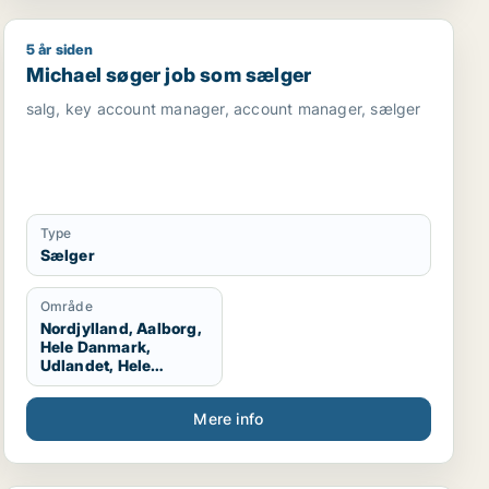
5 år siden
ekniker
Michael søger job som sælger
Michael søger job som sælger
salg, key account manager, account manager, sælger
Type
Sælger
Område
Nordjylland, Aalborg,
Hele Danmark,
Udlandet, Hele
Jylland, Vestjylland,
Midtjylland
Mere info