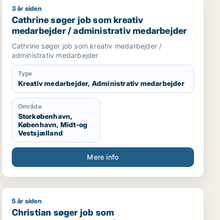
3 år siden
nsmedarbejder / journalist
Cathrine søger job som kreativ medarbejder / adminis
Cathrine søger job som kreativ
medarbejder / administrativ medarbejder
Cathrine søger job som kreativ medarbejder /
administrativ medarbejder
Type
Kreativ medarbejder, Administrativ medarbejder
Område
Storkøbenhavn,
København, Midt-og
Vestsjælland
Mere info
5 år siden
er / kreativ medarbejder / produktspecialist / kok
Christian søger job som marketingmedarbejder / forret
Christian søger job som