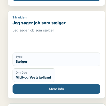
1 år siden
Jeg søger job som sælger
Jeg søger job som sælger
Jeg søger job som sælger
Type
Sælger
Område
Midt-og Vestsjælland
Mere info