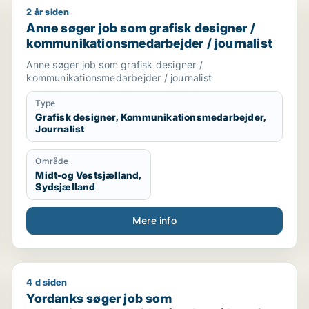
2 år siden
Anne søger job som grafisk designer / kommunikatio
Anne søger job som grafisk designer /
kommunikationsmedarbejder / journalist
Anne søger job som grafisk designer /
kommunikationsmedarbejder / journalist
Type
Grafisk designer, Kommunikationsmedarbejder,
Journalist
Område
Midt-og Vestsjælland,
Sydsjælland
Mere info
4 d siden
edarbejder
Yordanks søger job som marketingmedarbejder / sælg
Yordanks søger job som