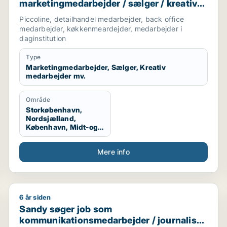
marketingmedarbejder / sælger / kreativ
medarbejder / produktspecialist / kok
Piccoline, detailhandel medarbejder, back office
medarbejder, køkkenmeardejder, medarbejder i
daginstitution
Type
Marketingmedarbejder, Sælger, Kreativ
medarbejder mv.
Område
Storkøbenhavn,
Nordsjælland,
København, Midt-og
Vestsjælland,
Sydsjælland
Mere info
6 år siden
rvicemedarbejder
Sandy søger job som kommunikationsmedarbejder / jo
Sandy søger job som
kommunikationsmedarbejder / journalist /