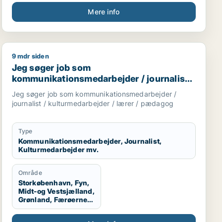
Mere info
9 mdr siden
ketingmedarbejder / kulturmedarbejder / kreativ medarbe
Jeg søger job som kommunikationsmedarbejder / journ
Jeg søger job som
kommunikationsmedarbejder / journalist /
kulturmedarbejder / lærer / pædagog
Jeg søger job som kommunikationsmedarbejder /
journalist / kulturmedarbejder / lærer / pædagog
Type
Kommunikationsmedarbejder, Journalist,
Kulturmedarbejder mv.
Område
Storkøbenhavn, Fyn,
Midt-og Vestsjælland,
Grønland, Færøerne,
Udlandet