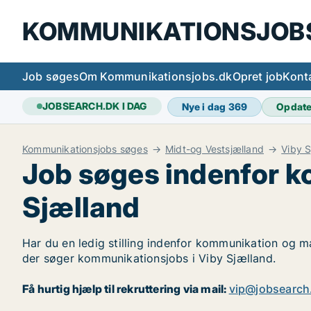
KOMMUNIKATIONSJOB
Job søges
Om Kommunikationsjobs.dk
Opret job
Kont
JOBSEARCH.DK I DAG
Nye i dag
369
Opdat
Kommunikationsjobs søges
Midt-og Vestsjælland
Viby S
Job søges indenfor k
Sjælland
Har du en ledig stilling indenfor kommunikation og ma
der søger kommunikationsjobs i Viby Sjælland.
Få hurtig hjælp til rekruttering via mail:
vip@jobsearch