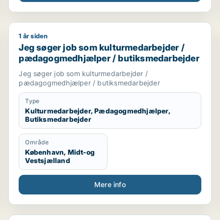
- Mine kompetencer fra stilling som projektkoordinator
1 år siden
Jeg søger job som kulturmedarbejder / pædagogmed
Jeg søger job som kulturmedarbejder /
pædagogmedhjælper / butiksmedarbejder
Jeg søger job som kulturmedarbejder /
pædagogmedhjælper / butiksmedarbejder
Type
Kulturmedarbejder, Pædagogmedhjælper,
Butiksmedarbejder
Område
København, Midt-og
Vestsjælland
Mere info