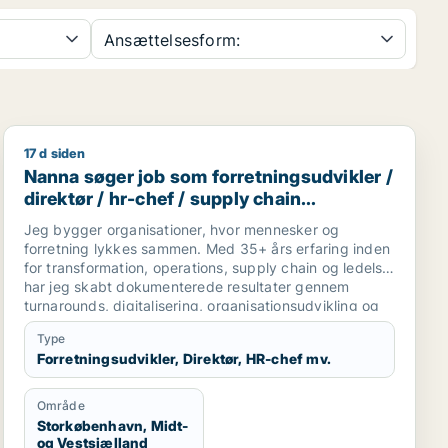
Ansættelsesform:
17 d siden
ionsmedarbejder / kreativ medarbejder
Nanna søger job som forretningsudvikler / direktør /
Nanna søger job som forretningsudvikler /
direktør / hr-chef / supply chain
management / kundeservicemedarbejder
Jeg bygger organisationer, hvor mennesker og
forretning lykkes sammen. Med 35+ års erfaring inden
for transformation, operations, supply chain og ledelse
har jeg skabt dokumenterede resultater gennem
turnarounds, digitalisering, organisationsudvikling og
udvikling af high-performing teams. Min styrke er at se
Type
helheden, forbinde mennesker, strategi, processer og
Forretningsudvikler, Direktør, HR-chef mv.
teknologi og omsætte kompleksitet til enkle løsninger,
der skaber varige resultater. Jeg søger en strategisk
lederrolle, hvor jeg kan være med til at udvikle
Område
fremtidens organisationer gennem stærk eksekvering,
Storkøbenhavn, Midt-
innovation og ledelse med mennesket i centrum.
og Vestsjælland