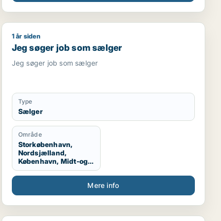
1 år siden
hjælper / butiksmedarbejder
Jeg søger job som sælger
Jeg søger job som sælger
Jeg søger job som sælger
Type
Sælger
Område
Storkøbenhavn,
Nordsjælland,
København, Midt-og
Vestsjælland,
Sydsjælland, Hele
Mere info
Sjælland