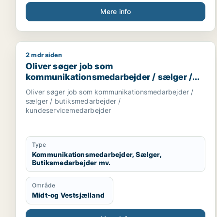
Mere info
2 mdr siden
Oliver søger job som kommunikationsmedarbejder 
Oliver søger job som
kommunikationsmedarbejder / sælger /
butiksmedarbejder /
Oliver søger job som kommunikationsmedarbejder /
kundeservicemedarbejder
sælger / butiksmedarbejder /
kundeservicemedarbejder
Type
Kommunikationsmedarbejder, Sælger,
Butiksmedarbejder mv.
Område
Midt-og Vestsjælland