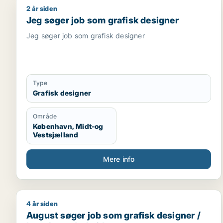
2 år siden
Jeg søger job som grafisk designer
Jeg søger job som grafisk designer
Jeg søger job som grafisk designer
Type
Grafisk designer
Område
København, Midt-og
Vestsjælland
Mere info
4 år siden
August søger job som grafisk designer / kreativ m
August søger job som grafisk designer /