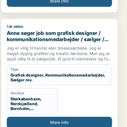
Mere info
1 år siden
tent / sikkerhedsmedarbejder
 medarbejder / ufaglært
Anne søger job som grafisk designer / kommunikation
Anne søger job som grafisk designer /
kommunikationsmedarbejder / sælger /
kreativ medarbejder / børnepasser
Jeg er villig til halvtid eller timeansættelse. Jeg er
meget dygtig grafiker og kreativ tænkene. Men jeg er
også villig til et sælgerjob. Er god til mennesker og folk
kan lide mig. Jeg har tre børn og elsker dem. Så
tænker også evt. et job i en kreativ børnehave,
Type
efterskole undervisning eller andet formidling vil jeg
Grafisk designer, Kommunikationsmedarbejder,
Sælger mv.
være god til.
Område
Storkøbenhavn,
Nordsjælland,
Bornholm,
København, Midt-og
Vestsjælland
Mere info