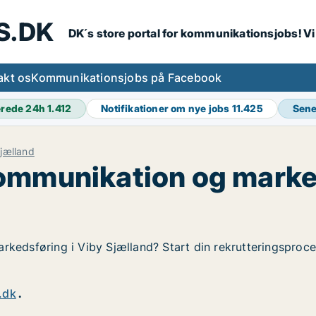
S.DK
DK´s store portal for kommunikationsjobs! V
akt os
Kommunikationsjobs på Facebook
erede 24h
1.412
Notifikationer om nye jobs
11.425
Sene
jælland
ommunikation og marked
rkedsføring i Viby Sjælland? Start din rekrutteringsproces
.dk
.