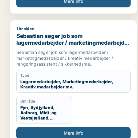
Mere info
1 år siden
Sebastian søger job som lagermedarbejder / marke
Sebastian søger job som
lagermedarbejder / marketingmedarbejder
/ kreativ medarbejder /
Sebastian søger job som lagermedarbejder /
rengøringsassistent /
marketingmedarbejder / kreativ medarbejder /
sikkerhedsmedarbejder
rengøringsassistent / sikkerhedsme...
Type
Lagermedarbejder, Marketingmedarbejder,
Kreativ medarbejder mv.
Område
Fyn, Sydjylland,
Aalborg, Midt-og
Vestsjælland,
Sydsjælland, Hele
Danmark, Vestjylland,
Mere info
Midtjylland