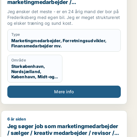
marketingmedarbejder /
forretningsudvikler / finansmedarbejder /
Jeg ønsker det meste - er en 24 årig mand der bor på
tjener
Frederiksberg med egen bil. Jeg er meget struktureret
og elsker træning og sund kost.
Type
Marketingmedarbejder, Forretningsudvikler,
Finansmedarbejder mv.
Område
Storkøbenhavn,
Nordsjælland,
København, Midt-og
Vestsjælland
Mere info
6 år siden
urnalist / kulturmedarbejder / kreativ medarbejder / ko
Jeg søger job som marketingmedarbejder / sælger / kr
Jeg søger job som marketingmedarbejder
/ sælger / kreativ medarbejder / revisor /