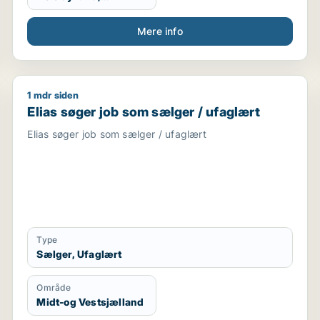
Vestjylland,
Midtjylland
Mere info
1 mdr siden
kreativ medarbejder / administrativ medarbejder / recep
Elias søger job som sælger / ufaglært
Elias søger job som sælger / ufaglært
Elias søger job som sælger / ufaglært
Type
Sælger, Ufaglært
Område
Midt-og Vestsjælland