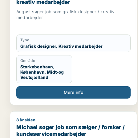
kreativ medarbejder
August søger job som grafisk designer / kreativ
medarbejder
Type
Grafisk designer, Kreativ medarbejder
Område
Storkøbenhavn,
København, Midt-og
Vestsjælland
Mere info
3 år siden
Michael søger job som sælger / forsker / kundese
Michael søger job som sælger / forsker /
kundeservicemedarbejder