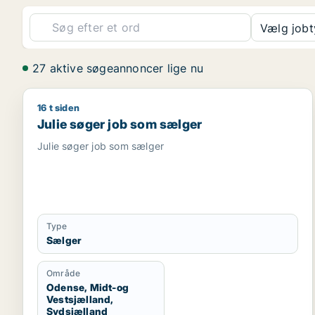
Vælg job
27 aktive søgeannoncer lige nu
16 t siden
Julie søger job som sælger
Julie søger job som sælger
Julie søger job som sælger
Type
Sælger
Område
Odense, Midt-og
Vestsjælland,
Sydsjælland