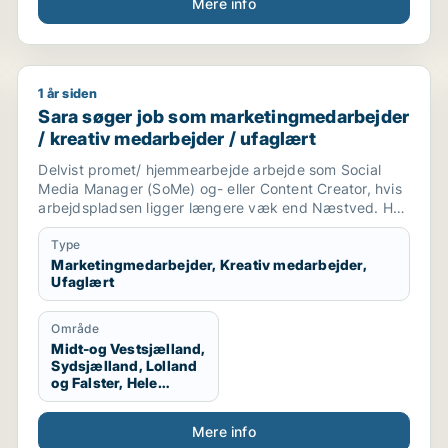
Mere info
1 år siden
tingmedarbejder / kreativ medarbejder / rengøringsassis
Sara søger job som marketingmedarbejder / kreativ
Sara søger job som marketingmedarbejder
/ kreativ medarbejder / ufaglært
Delvist promet/ hjemmearbejde arbejde som Social
Media Manager (SoMe) og- eller Content Creator, hvis
arbejdspladsen ligger længere væk end Næstved. Har
en søn på 7 hveranden uge.
Type
Kompetencer:
Marketingmedarbejder, Kreativ medarbejder,
Ufaglært
- Certifikat fra kurser som Content Creator gennem
HomeyMedia og Online UGC Academy.
Område
Midt-og Vestsjælland,
- Canva
Sydsjælland, Lolland
- Office
og Falster, Hele
- Outlook
Sjælland
- Kundeservice
Mere info