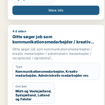
Mere info
4 d siden
Gitte søger job som kommunikationsmedarbejder / 
Gitte søger job som
kommunikationsmedarbejder / kreativ
medarbejder / administrativ medarbejder /
Gitte søger job som kommunikationsmedarbejder /
receptionist / ejendomsfunktionær
kreativ medarbejder / administrativ medarbejder /
receptionist / ejendomsf...
Type
Kommunikationsmedarbejder, Kreativ
medarbejder, Administrativ medarbejder mv.
Område
Midt-og Vestsjælland,
Sydsjælland, Lolland
og Falster