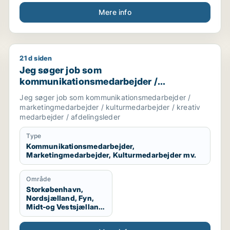
Mere info
21 d siden
/ sælger / butiksmedarbejder / kundeservicemedarbejder
Jeg søger job som kommunikationsmedarbejder / mar
Jeg søger job som
kommunikationsmedarbejder /
marketingmedarbejder /
Jeg søger job som kommunikationsmedarbejder /
kulturmedarbejder / kreativ medarbejder /
marketingmedarbejder / kulturmedarbejder / kreativ
afdelingsleder
medarbejder / afdelingsleder
Type
Kommunikationsmedarbejder,
Marketingmedarbejder, Kulturmedarbejder mv.
Område
Storkøbenhavn,
Nordsjælland, Fyn,
Midt-og Vestsjælland,
Sydsjælland, Hele
Sjælland