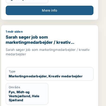
Mere info
1 mdr siden
tionist / ejendomsfunktionær
Sarah søger job som marketingmedarbejder / kreativ 
Sarah søger job som
marketingmedarbejder / kreativ
medarbejder
Sarah søger job som marketingmedarbejder / kreativ
medarbejder
Type
Marketingmedarbejder, Kreativ medarbejder
Område
Fyn, Midt-og
Vestsjælland, Hele
Sjælland