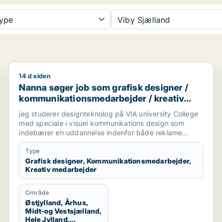
type
Viby Sjælland
14 d siden
Nanna søger job som grafisk designer / kommunikat
Nanna søger job som grafisk designer /
kommunikationsmedarbejder / kreativ
medarbejder
jeg studerer designteknolog på VIA university College
med speciale i visuel kommunikations design som
indebærer en uddannelse indenfor både reklame
branchen og grafisk design. Vi arbejder med
magasiner, kampagner, plakater, styling til billeder,
Type
mode og livsstil, trends og markedsføring. jeg søger
Grafisk designer, Kommunikationsmedarbejder,
Kreativ medarbejder
praktikplads indefor grafisk design, kampagner,
reklamer, SoMe, magasiner, reklame bureau, mode
brands, livsstil brands, stylist og generelt alt der har
Område
med visuel kommunikation at gøre.
Østjylland, Århus,
Midt-og Vestsjælland,
Hele Jylland,