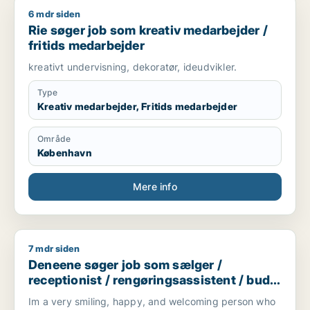
6 mdr siden
Rie søger job som kreativ medarbejder / fritids medarbejder
Rie søger job som kreativ medarbejder /
fritids medarbejder
kreativt undervisning, dekoratør, ideudvikler.
Type
Kreativ medarbejder, Fritids medarbejder
Område
København
Mere info
7 mdr siden
Deneene søger job som sælger / receptionist / rengøringsas
Deneene søger job som sælger /
receptionist / rengøringsassistent / bud /
butiksmedarbejder
Im a very smiling, happy, and welcoming person who