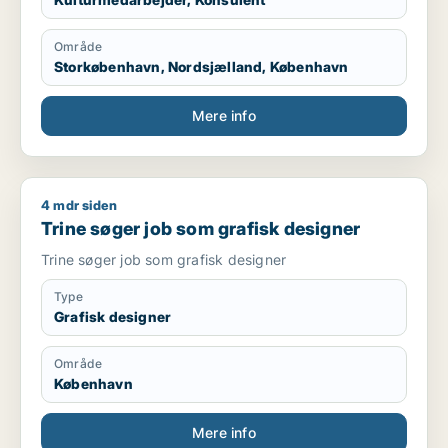
Område
Storkøbenhavn, Nordsjælland, København
Mere info
4 mdr siden
Trine søger job som grafisk designer
Trine søger job som grafisk designer
Trine søger job som grafisk designer
Type
Grafisk designer
Område
København
Mere info