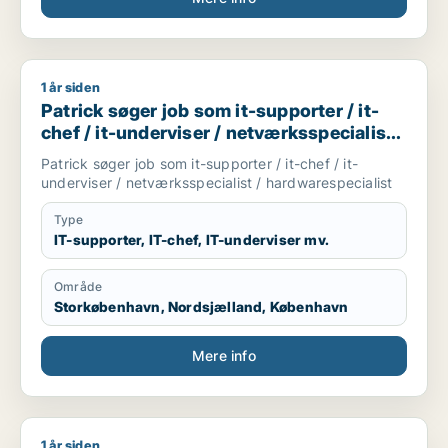
Unge uddannelser underviser
Grafis design underviser
Kreativ leder
Fritidsklub medarbejder
1 år siden
Patrick søger job som it-supporter / it-chef / it-underviser /
Unge medarbejder
Patrick søger job som it-supporter / it-
Coach unge
Sprog dansk engels fransk
chef / it-underviser / netværksspecialist /
Ide og koncept design udvikler og konsulent
hardwarespecialist
Patrick søger job som it-supporter / it-chef / it-
underviser / netværksspecialist / hardwarespecialist
Type
IT-supporter, IT-chef, IT-underviser mv.
Område
Storkøbenhavn, Nordsjælland, København
Mere info
1 år siden
Nesrin søger job som grafisk designer / marketingmedarbejd