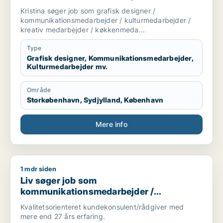
kulturmedarbejder / kreativ medarbejder /
Kristina søger job som grafisk designer /
køkkenmedarbejder
kommunikationsmedarbejder / kulturmedarbejder /
kreativ medarbejder / køkkenmeda...
Type
Grafisk designer, Kommunikationsmedarbejder,
Kulturmedarbejder mv.
Område
Storkøbenhavn, Sydjylland, København
Mere info
1 mdr siden
Liv søger job som kommunikationsmedarbejder / regnskabsme
Liv søger job som
kommunikationsmedarbejder /
regnskabsmedarbejder /
Kvalitetsorienteret kundekonsulent/rådgiver med
forsikringsmedarbejder / administrativ
mere end 27 års erfaring.