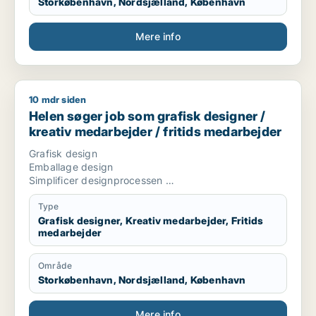
Storkøbenhavn, Nordsjælland, København
Mere info
10 mdr siden
Helen søger job som grafisk designer / kreativ medarbejder 
Helen søger job som grafisk designer /
kreativ medarbejder / fritids medarbejder
Grafisk design
Emballage design
Simplificer designprocessen
CVI/design manual udførelse vedligehold og udvikling
Animationer
Type
Video udvikling
Grafisk designer, Kreativ medarbejder, Fritids
medarbejder
Trend mood boards
Tilbudsdesign
Adobe cloud programmer
Område
Excel design
Storkøbenhavn, Nordsjælland, København
Andre design områder
Skolevikar
Skoleundervisning
Mere info