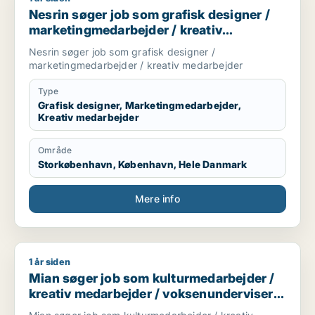
Nesrin søger job som grafisk designer /
marketingmedarbejder / kreativ
medarbejder
Nesrin søger job som grafisk designer /
marketingmedarbejder / kreativ medarbejder
Type
Grafisk designer, Marketingmedarbejder,
Kreativ medarbejder
Område
Storkøbenhavn, København, Hele Danmark
Mere info
1 år siden
Mian søger job som kulturmedarbejder / kreativ medarbejder 
Mian søger job som kulturmedarbejder /
kreativ medarbejder / voksenunderviser /
bibliotekar / administrativ medarbejder