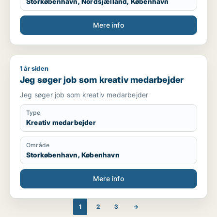
Storkøbenhavn, Nordsjælland, København
Mere info
1 år siden
Jeg søger job som kreativ medarbejder
Jeg søger job som kreativ medarbejder
Jeg søger job som kreativ medarbejder
Type
Kreativ medarbejder
Område
Storkøbenhavn, København
Mere info
1
2
3
→