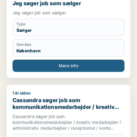
Jeg søger job som sælger
Jeg søger job som sælger
Type
Sælger
Område
København
Mere info
1 år siden
Cassandra søger job som kommunikationsmedarbejder / kreati
Cassandra søger job som
kommunikationsmedarbejder / kreativ
medarbejder / administrativ medarbejder
Cassandra søger job som
/ receptionist / kontorassistent
kommunikationsmedarbejder / kreativ medarbejder /
administrativ medarbejder / receptionist / konto...