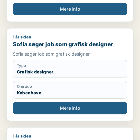
Mere info
1 år siden
Sofia søger job som grafisk designer
Sofia søger job som grafisk designer
Sofia søger job som grafisk designer
Type
Grafisk designer
Område
København
Mere info
1 år siden
Jeg søger job som sælger