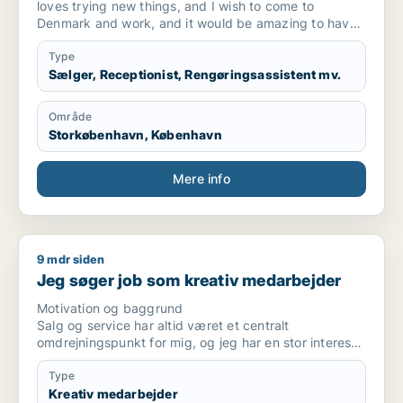
loves trying new things, and I wish to come to
Denmark and work, and it would be amazing to have
any opportunity.
Type
Sælger, Receptionist, Rengøringsassistent mv.
Område
Storkøbenhavn, København
Mere info
9 mdr siden
Jeg søger job som kreativ medarbejder
Jeg søger job som kreativ medarbejder
Motivation og baggrund
Salg og service har altid været et centralt
omdrejningspunkt for mig, og jeg har en stor interesse
for styling, dekoration, materialer samt indretning af
møbler, bolig, køkken, bad og rum. Jeg elsker at
Type
arbejde med forskellige kundetyper og
Kreativ medarbejder