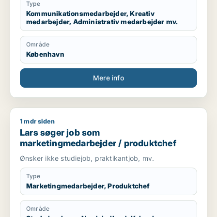
Type
Kommunikationsmedarbejder, Kreativ
medarbejder, Administrativ medarbejder mv.
Område
København
Mere info
1 mdr siden
Lars søger job som marketingmedarbejder / produktchef
Lars søger job som
marketingmedarbejder / produktchef
Ønsker ikke studiejob, praktikantjob, mv.
Type
Marketingmedarbejder, Produktchef
Område