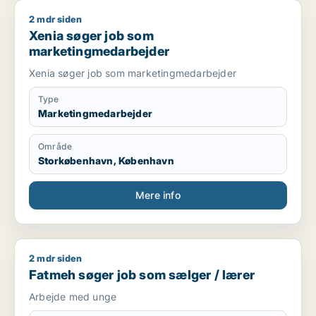
2 mdr siden
Xenia søger job som marketingmedarbejder
Xenia søger job som
marketingmedarbejder
Xenia søger job som marketingmedarbejder
Type
Marketingmedarbejder
Område
Storkøbenhavn, København
Mere info
2 mdr siden
Fatmeh søger job som sælger / lærer
Fatmeh søger job som sælger / lærer
Arbejde med unge