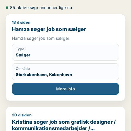
85 aktive søgeannoncer lige nu
18 d siden
Hamza søger job som sælger
Hamza søger job som sælger
Hamza søger job som sælger
Type
Sælger
Område
Storkøbenhavn, København
Mere info
20 d siden
Kristina søger job som grafisk designer / kommunikationsm
Kristina søger job som grafisk designer /
kommunikationsmedarbejder /