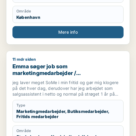
farvepsykologi, hvilket motiverer mig til at søge nye
udfordringer. Mit ønske er at udvikle mig i en
Område
salgsstilling med fokus på visuel merchandising,
København
boligstylist, dekoratør , hvor jeg kan kombinere min
passion for indretning, kundeservice og salg.
Mere info
11 mdr siden
Emma søger job som marketingmedarbejder / butiksmedarbej
Emma søger job som
marketingmedarbejder /
butiksmedarbejder / fritids medarbejder
jeg laver meget SoMe i min fritid og gør mig klogere
på det hver dag, derudover har jeg arbejdet som
salgsassistent i netto og normal på strøget 1 år på
hvert job, og til sidst har jeg været
tjener/servicemedarbejder på en sushi rataurant i
Type
omrking 1,5 år
Marketingmedarbejder, Butiksmedarbejder,
Fritids medarbejder
Område