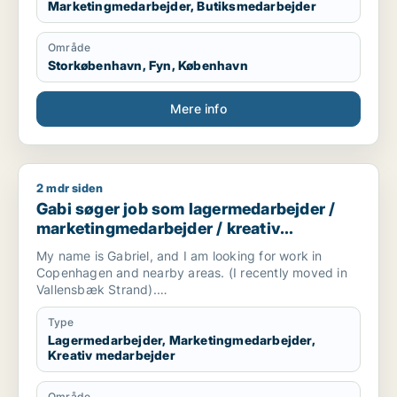
Marketingmedarbejder, Butiksmedarbejder
Område
Storkøbenhavn, Fyn, København
Mere info
2 mdr siden
Gabi søger job som lagermedarbejder / marketingmedarbejd
Gabi søger job som lagermedarbejder /
marketingmedarbejder / kreativ
medarbejder
My name is Gabriel, and I am looking for work in
Copenhagen and nearby areas. (I recently moved in
Vallensbæk Strand).
I have experience in event operations, customer
Type
service, marketing, social media, graphic design,
Lagermedarbejder, Marketingmedarbejder,
Kreativ medarbejder
hospitality, and technical support. I am a reliable,
responsible, and hardworking person who enjoys
learning new things and adapting quickly to new
Område