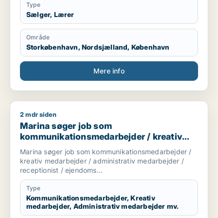
Type
Sælger, Lærer
Område
Storkøbenhavn, Nordsjælland, København
Mere info
2 mdr siden
Marina søger job som kommunikationsmedarbejder / kreativ 
Marina søger job som
kommunikationsmedarbejder / kreativ
medarbejder / administrativ medarbejder
Marina søger job som kommunikationsmedarbejder /
/ receptionist / ejendomsfunktionær
kreativ medarbejder / administrativ medarbejder /
receptionist / ejendoms...
Type
Kommunikationsmedarbejder, Kreativ
medarbejder, Administrativ medarbejder mv.