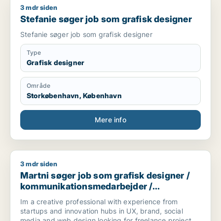
3 mdr siden
Stefanie søger job som grafisk designer
netop her, de stærkeste løsninger opstår.
Stefanie søger job som grafisk designer
Stefanie søger job som grafisk designer
Type
Grafisk designer
Område
Storkøbenhavn, København
Mere info
3 mdr siden
Martni søger job som grafisk designer / kommunikationsmeda
Martni søger job som grafisk designer /
kommunikationsmedarbejder /
marketingmedarbejder / kreativ
Im a creative professional with experience from
medarbejder / produktspecialist
startups and innovation hubs in UX, brand, social
media and web design looking for freelance projects,