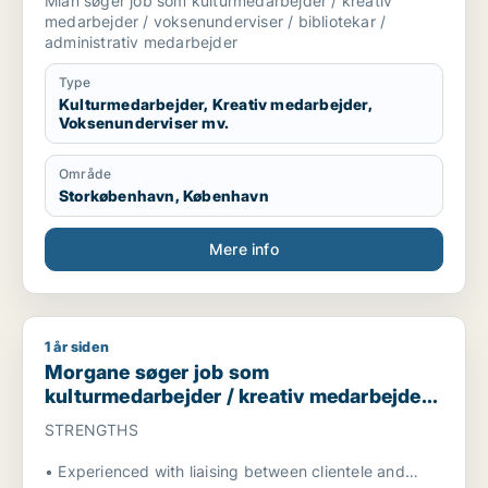
Mian søger job som kulturmedarbejder / kreativ
medarbejder / voksenunderviser / bibliotekar /
administrativ medarbejder
Type
Kulturmedarbejder, Kreativ medarbejder,
Voksenunderviser mv.
Område
Storkøbenhavn, København
Mere info
1 år siden
Morgane søger job som kulturmedarbejder / kreativ medarbe
Morgane søger job som
kulturmedarbejder / kreativ medarbejder /
pædagogmedhjælper / projektleder /
STRENGTHS
driftsleder
• Experienced with liaising between clientele and