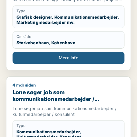
part-time and full-time roles.
Type
[xxxxx]
Grafisk designer, Kommunikationsmedarbejder,
Marketingmedarbejder mv.
Område
Storkøbenhavn, København
Mere info
4 mdr siden
Lone søger job som kommunikationsmedarbejder / kulturmed
Lone søger job som
kommunikationsmedarbejder /
kulturmedarbejder / konsulent
Lone søger job som kommunikationsmedarbejder /
kulturmedarbejder / konsulent
Type
Kommunikationsmedarbejder,
Kulturmedarbejder, Konsulent