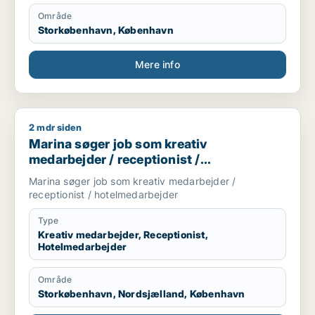
Område
Storkøbenhavn, København
Mere info
2 mdr siden
Marina søger job som kreativ medarbejder / receptionist / 
Marina søger job som kreativ
medarbejder / receptionist /
hotelmedarbejder
Marina søger job som kreativ medarbejder /
receptionist / hotelmedarbejder
Type
Kreativ medarbejder, Receptionist,
Hotelmedarbejder
Område
Storkøbenhavn, Nordsjælland, København