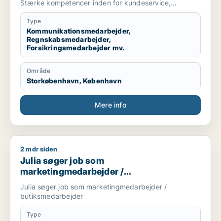
medarbejder / receptionist
Stærke kompetencer inden for kundeservice,
fakturering, kreditering/debitering, klage og
inkassobehandling. Kendt for at skabe tryghed,
Type
håndtere komplekse problemstillinger og levere høj
Kommunikationsmedarbejder,
Regnskabsmedarbejder,
kvalitet.
Forsikringsmedarbejder mv.
Område
Storkøbenhavn, København
Mere info
2 mdr siden
Julia søger job som marketingmedarbejder / butiksmedarbe
Julia søger job som
marketingmedarbejder /
butiksmedarbejder
Julia søger job som marketingmedarbejder /
butiksmedarbejder
Type