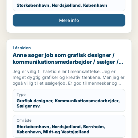
Storkøbenhavn, Nordsjælland, København
Mere info
1 år siden
Anne søger job som grafisk designer / kommunikationsmedar
Anne søger job som grafisk designer /
kommunikationsmedarbejder / sælger /
kreativ medarbejder / børnepasser
Jeg er villig til halvtid eller timeansættelse. Jeg er
meget dygtig grafiker og kreativ tænkene. Men jeg er
også villig til et sælgerjob. Er god til mennesker og
folk kan lide mig. Jeg har tre børn og elsker dem. Så
tænker også evt. et job i en kreativ børnehave,
Type
efterskole undervisning eller andet formidling vil jeg
Grafisk designer, Kommunikationsmedarbejder,
Sælger mv.
være god til.
Område
Storkøbenhavn, Nordsjælland, Bornholm,
København, Midt-og Vestsjælland