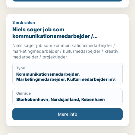
3 mdr siden
Niels søger job som kommunikationsmedarbejder / marketing
Niels søger job som
kommunikationsmedarbejder /
marketingmedarbejder /
Niels søger job som kommunikationsmedarbejder /
kulturmedarbejder / kreativ medarbejder /
marketingmedarbejder / kulturmedarbejder / kreativ
projektleder
medarbejder / projektleder
Type
Kommunikationsmedarbejder,
Marketingmedarbejder, Kulturmedarbejder mv.
Område
Storkøbenhavn, Nordsjælland, København
Mere info