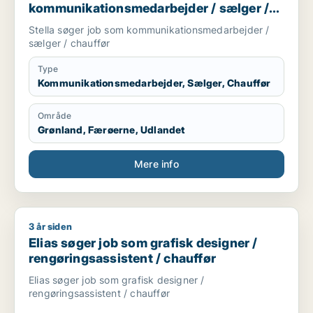
kommunikationsmedarbejder / sælger /
chauffør
Stella søger job som kommunikationsmedarbejder /
sælger / chauffør
Type
Kommunikationsmedarbejder, Sælger, Chauffør
Område
Grønland, Færøerne, Udlandet
Mere info
3 år siden
Elias søger job som grafisk designer / rengøringsassistent / 
Elias søger job som grafisk designer /
rengøringsassistent / chauffør
Elias søger job som grafisk designer /
rengøringsassistent / chauffør