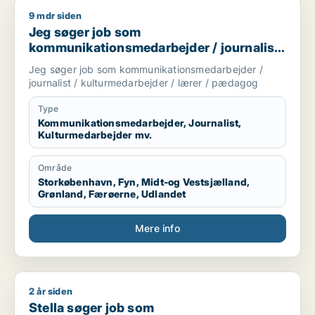
9 mdr siden
Jeg søger job som kommunikationsmedarbejder / journalist 
Jeg søger job som
kommunikationsmedarbejder / journalist
/ kulturmedarbejder / lærer / pædagog
Jeg søger job som kommunikationsmedarbejder /
journalist / kulturmedarbejder / lærer / pædagog
Type
Kommunikationsmedarbejder, Journalist,
Kulturmedarbejder mv.
Område
Storkøbenhavn, Fyn, Midt-og Vestsjælland,
Grønland, Færøerne, Udlandet
Mere info
2 år siden
Stella søger job som kommunikationsmedarbejder / sælger /
Stella søger job som