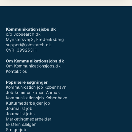
arbejde produktiv og effektiv. Derudover kan jeg
godt lide at tilbringe min tid nede ved vandet og vær
sammen med familie og venner. Jeg ser mig selv som
en livsnyder, da jeg finde glæde uanset hvilke
omstændigheder, jeg befinder mig i.
Kommunikationsjobs.dk
c/o Jobsearch.dk
Mynstersvej 3, Frederiksberg
support@jobsearch.dk
CVR: 39925311
Om Kommunikationsjobs.dk
Om Kommunikationsjobs.dk
Kontakt os
Populære søgninger
Kommunikation job København
Job kommunikation Aarhus
Kommunikationsjob København
Kulturmedarbejder job
Journalist job
Journalist jobs
Marketingmedarbejder
Ekstern sælger
Sælgerjob