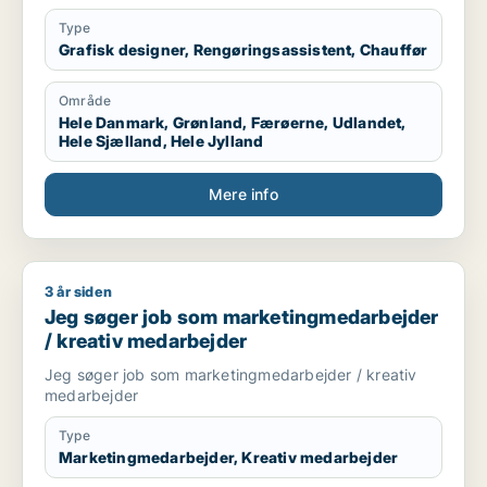
Type
Grafisk designer, Rengøringsassistent, Chauffør
Område
Hele Danmark, Grønland, Færøerne, Udlandet,
Hele Sjælland, Hele Jylland
Mere info
3 år siden
Jeg søger job som marketingmedarbejder / kreativ medarbe
Jeg søger job som marketingmedarbejder
/ kreativ medarbejder
Jeg søger job som marketingmedarbejder / kreativ
medarbejder
Type
Marketingmedarbejder, Kreativ medarbejder