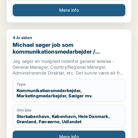
Mere info
4 år siden
Michael søger job som kommunikationsmedarbejder / marketi
Michael søger job som
kommunikationsmedarbejder /
marketingmedarbejder / sælger /
Jeg søger en mulighed indenfor generel ledelse -
forretningsudvikler / kulturmedarbejder
General Manager, Country/Regional Manager,
Administrerende Direktør, etc. Det kunne være alt fra
en startup virksomhed til et etableret selskab.
Type
Branchen er i udgangspunktet mindre vigtig for mig,
Kommunikationsmedarbejder,
Marketingmedarbejder, Sælger mv.
så længe at virksomheden har et godt produkt og
gode værdier.
Område
Jeg er selv af natur en pragmatisk, menneskelig og
Storkøbenhavn, København, Hele Danmark,
omstillingsparat leder, som ynder at se på helheden
Grønland, Færøerne, Udlandet
og de store træk, men med et stærkt fokus på
bundlinien.
Mere info