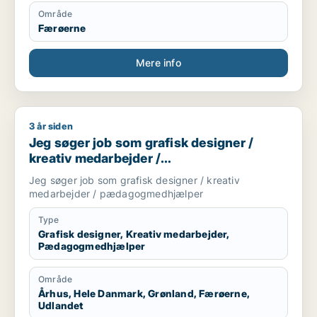
Område
Færøerne
Mere info
3 år siden
Jeg søger job som grafisk designer / kreativ medarbejder
Jeg søger job som grafisk designer /
kreativ medarbejder /
pædagogmedhjælper
Jeg søger job som grafisk designer / kreativ
medarbejder / pædagogmedhjælper
Type
Grafisk designer, Kreativ medarbejder,
Pædagogmedhjælper
Område
Århus, Hele Danmark, Grønland, Færøerne,
Udlandet