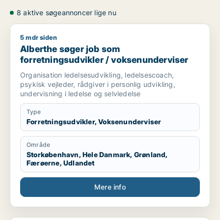
8 aktive søgeannoncer lige nu
5 mdr siden
Alberthe søger job som forretningsudvikler / voksenundervis
Alberthe søger job som
forretningsudvikler / voksenunderviser
Organisation ledelsesudvikling, ledelsescoach,
psykisk vejleder, rådgiver i personlig udvikling,
undervisning i ledelse og selvledelse
Type
Forretningsudvikler, Voksenunderviser
Område
Storkøbenhavn, Hele Danmark, Grønland,
Færøerne, Udlandet
Mere info