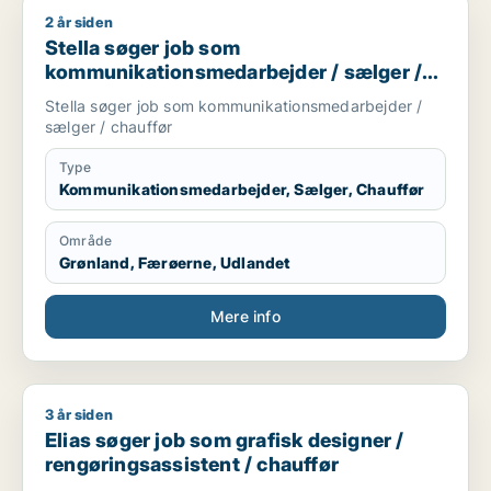
2 år siden
Stella søger job som kommunikationsmedarbejder / sælger /
Stella søger job som
kommunikationsmedarbejder / sælger /
chauffør
Stella søger job som kommunikationsmedarbejder /
sælger / chauffør
Type
Kommunikationsmedarbejder, Sælger, Chauffør
Område
Grønland, Færøerne, Udlandet
Mere info
3 år siden
Elias søger job som grafisk designer / rengøringsassistent / 
Elias søger job som grafisk designer /
rengøringsassistent / chauffør