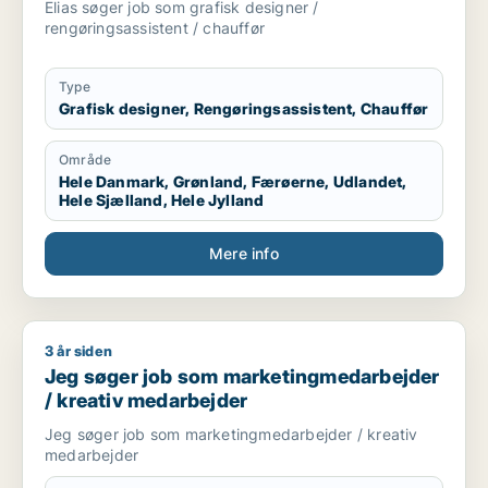
Elias søger job som grafisk designer /
rengøringsassistent / chauffør
Type
Grafisk designer, Rengøringsassistent, Chauffør
Område
Hele Danmark, Grønland, Færøerne, Udlandet,
Hele Sjælland, Hele Jylland
Mere info
3 år siden
Jeg søger job som marketingmedarbejder / kreativ medarbe
Jeg søger job som marketingmedarbejder
/ kreativ medarbejder
Jeg søger job som marketingmedarbejder / kreativ
medarbejder