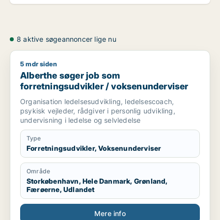
8 aktive søgeannoncer lige nu
5 mdr siden
Alberthe søger job som forretningsudvikler / voksenundervis
Alberthe søger job som
forretningsudvikler / voksenunderviser
Organisation ledelsesudvikling, ledelsescoach,
psykisk vejleder, rådgiver i personlig udvikling,
undervisning i ledelse og selvledelse
Type
Forretningsudvikler, Voksenunderviser
Område
Storkøbenhavn, Hele Danmark, Grønland,
Færøerne, Udlandet
Mere info