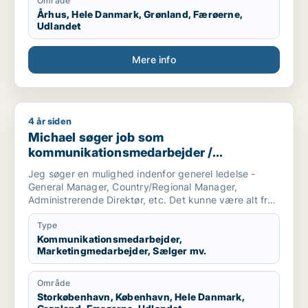
Område
Århus, Hele Danmark, Grønland, Færøerne,
Udlandet
Mere info
4 år siden
Michael søger job som kommunikationsmedarbejder / marketi
Michael søger job som
kommunikationsmedarbejder /
marketingmedarbejder / sælger /
Jeg søger en mulighed indenfor generel ledelse -
forretningsudvikler / kulturmedarbejder
General Manager, Country/Regional Manager,
Administrerende Direktør, etc. Det kunne være alt fra
en startup virksomhed til et etableret selskab.
Type
Branchen er i udgangspunktet mindre vigtig for mig,
Kommunikationsmedarbejder,
Marketingmedarbejder, Sælger mv.
så længe at virksomheden har et godt produkt og
gode værdier.
Område
Jeg er selv af natur en pragmatisk, menneskelig og
Storkøbenhavn, København, Hele Danmark,
omstillingsparat leder, som ynder at se på helheden