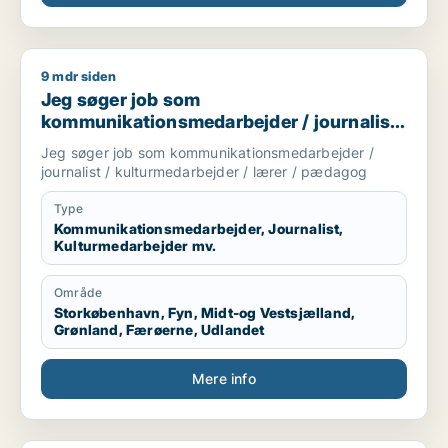
9 mdr siden
Jeg søger job som kommunikationsmedarbejder / journalist 
Jeg søger job som
kommunikationsmedarbejder / journalist
/ kulturmedarbejder / lærer / pædagog
Jeg søger job som kommunikationsmedarbejder /
journalist / kulturmedarbejder / lærer / pædagog
Type
Kommunikationsmedarbejder, Journalist,
Kulturmedarbejder mv.
Område
Storkøbenhavn, Fyn, Midt-og Vestsjælland,
Grønland, Færøerne, Udlandet
Mere info