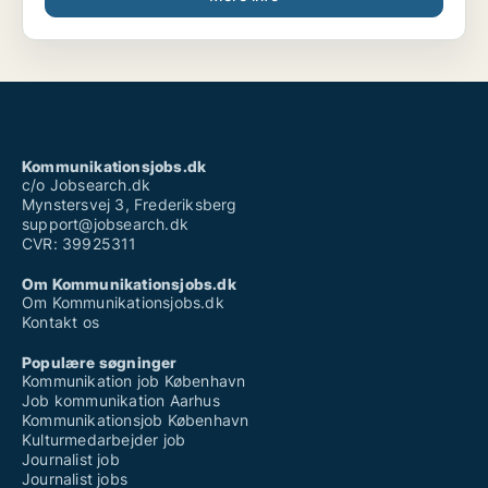
at udvikle mig som menneske. Det er en
af årsagerne til, at jeg er en god kollega og samtidig
kan bevare min tålmodighed i presset situationer og
arbejde produktiv og effektiv. Derudover kan jeg
godt lide at tilbringe min tid nede ved vandet og vær
sammen med familie og venner. Jeg ser mig selv som
en livsnyder, da jeg finde glæde uanset hvilke
omstændigheder, jeg befinder mig i.
Kommunikationsjobs.dk
c/o Jobsearch.dk
Mynstersvej 3, Frederiksberg
support@jobsearch.dk
CVR: 39925311
Om Kommunikationsjobs.dk
Om Kommunikationsjobs.dk
Kontakt os
Populære søgninger
Kommunikation job København
Job kommunikation Aarhus
Kommunikationsjob København
Kulturmedarbejder job
Journalist job
Journalist jobs