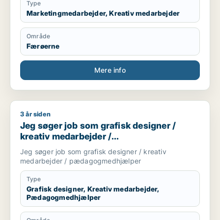
Type
Marketingmedarbejder, Kreativ medarbejder
Område
Færøerne
Mere info
3 år siden
Jeg søger job som grafisk designer / kreativ medarbejder
Jeg søger job som grafisk designer /
kreativ medarbejder /
pædagogmedhjælper
Jeg søger job som grafisk designer / kreativ
medarbejder / pædagogmedhjælper
Type
Grafisk designer, Kreativ medarbejder,
Pædagogmedhjælper