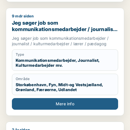
9 mdr siden
Jeg søger job som kommunikationsmedarbejder / journalist 
Jeg søger job som
kommunikationsmedarbejder / journalist
/ kulturmedarbejder / lærer / pædagog
Jeg søger job som kommunikationsmedarbejder /
journalist / kulturmedarbejder / lærer / pædagog
Type
Kommunikationsmedarbejder, Journalist,
Kulturmedarbejder mv.
Område
Storkøbenhavn, Fyn, Midt-og Vestsjælland,
Grønland, Færøerne, Udlandet
Mere info
2 år siden