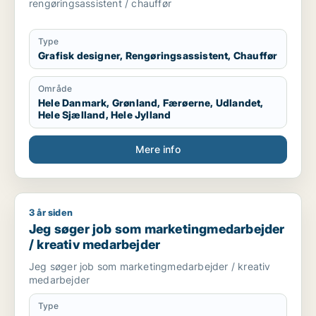
rengøringsassistent / chauffør
Type
Grafisk designer, Rengøringsassistent, Chauffør
Område
Hele Danmark, Grønland, Færøerne, Udlandet,
Hele Sjælland, Hele Jylland
Mere info
3 år siden
Jeg søger job som marketingmedarbejder / kreativ medarbe
Jeg søger job som marketingmedarbejder
/ kreativ medarbejder
Jeg søger job som marketingmedarbejder / kreativ
medarbejder
Type