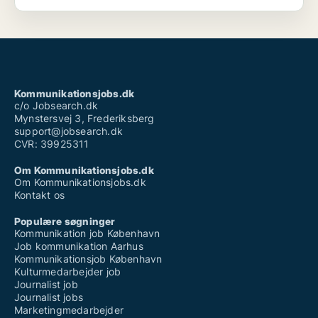
af årsagerne til, at jeg er en god kollega og samtidig
kan bevare min tålmodighed i presset situationer og
arbejde produktiv og effektiv. Derudover kan jeg
godt lide at tilbringe min tid nede ved vandet og vær
sammen med familie og venner. Jeg ser mig selv som
en livsnyder, da jeg finde glæde uanset hvilke
omstændigheder, jeg befinder mig i.
Kommunikationsjobs.dk
c/o Jobsearch.dk
Mynstersvej 3, Frederiksberg
support@jobsearch.dk
CVR: 39925311
Om Kommunikationsjobs.dk
Om Kommunikationsjobs.dk
Kontakt os
Populære søgninger
Kommunikation job København
Job kommunikation Aarhus
Kommunikationsjob København
Kulturmedarbejder job
Journalist job
Journalist jobs
Marketingmedarbejder