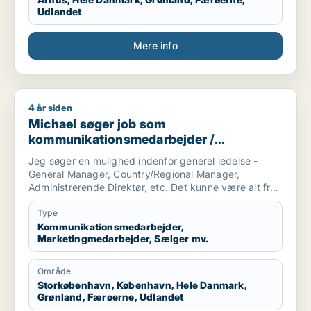
Udlandet
Mere info
4 år siden
Michael søger job som kommunikationsmedarbejder / marketi
Michael søger job som
kommunikationsmedarbejder /
marketingmedarbejder / sælger /
Jeg søger en mulighed indenfor generel ledelse -
forretningsudvikler / kulturmedarbejder
General Manager, Country/Regional Manager,
Administrerende Direktør, etc. Det kunne være alt fra
en startup virksomhed til et etableret selskab.
Type
Branchen er i udgangspunktet mindre vigtig for mig,
Kommunikationsmedarbejder,
Marketingmedarbejder, Sælger mv.
så længe at virksomheden har et godt produkt og
gode værdier.
Område
Jeg er selv af natur en pragmatisk, menneskelig og
Storkøbenhavn, København, Hele Danmark,
omstillingsparat leder, som ynder at se på helheden
Grønland, Færøerne, Udlandet
og de store træk, men med et stærkt fokus på