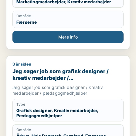
Marketingmedarbejder, Kreativ medarbejder
Område
Færøerne
Mere info
3 år siden
Jeg søger job som grafisk designer / kreativ medarbejder
Jeg søger job som grafisk designer /
kreativ medarbejder /
pædagogmedhjælper
Jeg søger job som grafisk designer / kreativ
medarbejder / pædagogmedhjælper
Type
Grafisk designer, Kreativ medarbejder,
Pædagogmedhjælper
Område
Århus, Hele Danmark, Grønland, Færøerne,