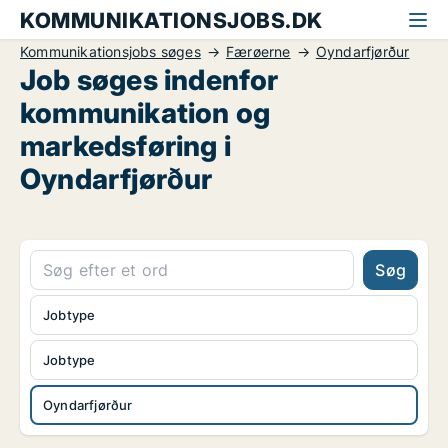
KOMMUNIKATIONSJOBS.DK
Kommunikationsjobs søges
Færøerne
Oyndarfjørður
Job søges indenfor
kommunikation og
markedsføring i
Oyndarfjørður
Søg
Jobtype
Jobtype
Oyndarfjørður