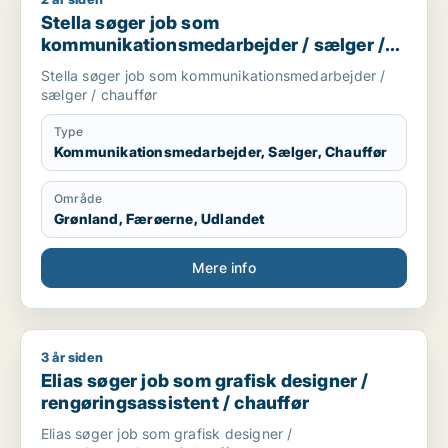
Stella søger job som kommunikationsmedarbejder / sælger /
Stella søger job som
kommunikationsmedarbejder / sælger /
chauffør
Stella søger job som kommunikationsmedarbejder /
sælger / chauffør
Type
Kommunikationsmedarbejder, Sælger, Chauffør
Område
Grønland, Færøerne, Udlandet
Mere info
3 år siden
Elias søger job som grafisk designer / rengøringsassistent / 
Elias søger job som grafisk designer /
rengøringsassistent / chauffør
Elias søger job som grafisk designer /