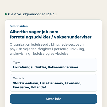
8 aktive søgeannoncer lige nu
5 mdr siden
Alberthe søger job som forretningsudvikler / voksenundervis
Alberthe søger job som
forretningsudvikler / voksenunderviser
Organisation ledelsesudvikling, ledelsescoach,
psykisk vejleder, rådgiver i personlig udvikling,
undervisning i ledelse og selvledelse
Type
Forretningsudvikler, Voksenunderviser
Område
Storkøbenhavn, Hele Danmark, Grønland,
Færøerne, Udlandet
Mere info