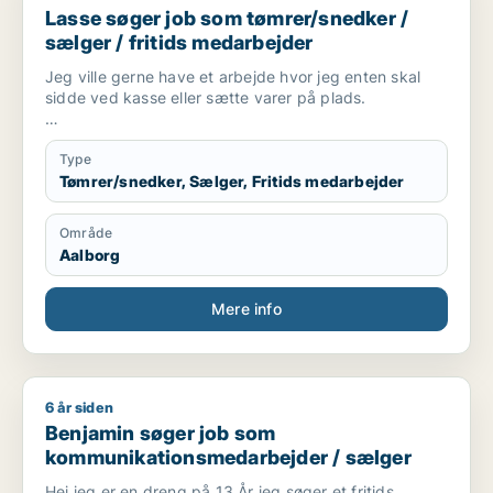
Lasse søger job som tømrer/snedker /
sælger / fritids medarbejder
Jeg ville gerne have et arbejde hvor jeg enten skal
sidde ved kasse eller sætte varer på plads.
Jeg er 17 år i gang med at tage en tømrer
uddannelse, spiller fodbold 2 gange om ugen.
Type
Tømrer/snedker, Sælger, Fritids medarbejder
Område
Aalborg
Mere info
6 år siden
Benjamin søger job som kommunikationsmedarbejder / sælg
Benjamin søger job som
kommunikationsmedarbejder / sælger
Hej jeg er en dreng på 13 År jeg søger et fritids