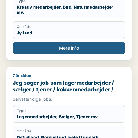
praktikplads.
Type
Jeg er mødestabil, pligtopfyldende, fleksibel og
Kreativ medarbejder, Bud, Naturmedarbejder
mv.
hjælpsom. Jeg er ikke bange for at give en hånd
ekstra.
Område
Jylland
Mere info
7 år siden
Jeg søger job som lagermedarbejder / sælger / tjener / kø
Jeg søger job som lagermedarbejder /
sælger / tjener / køkkenmedarbejder /
butiksmedarbejder
Selvstændige jobs..
Type
Lagermedarbejder, Sælger, Tjener mv.
Område
Østjylland, Nordjylland, Hele Danmark