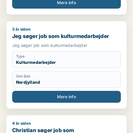
Mere info
3 år siden
Jeg søger job som kulturmedarbejder
Jeg søger job som kulturmedarbejder
Jeg søger job som kulturmedarbejder
Type
Kulturmedarbejder
Område
Nordjylland
Mere info
4 år siden
Christian søger job som marketingmedarbejder / sælger / for
Christian søger job som