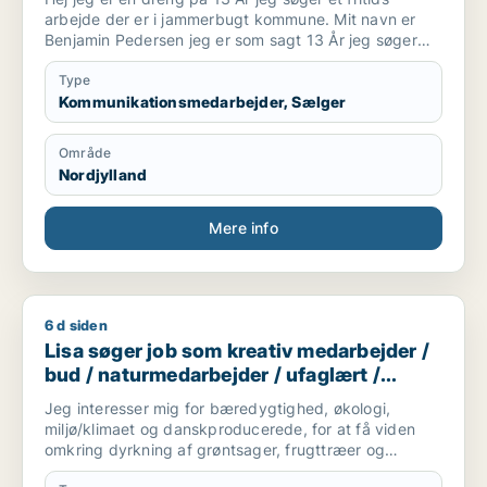
arbejde der er i jammerbugt kommune. Mit navn er
Benjamin Pedersen jeg er som sagt 13 År jeg søger
lige hvad der er, i salg og kommunikation det er lidt
om mig.
Type
Kommunikationsmedarbejder, Sælger
Område
Nordjylland
Mere info
6 d siden
Lisa søger job som kreativ medarbejder / bud / naturmedarbe
Lisa søger job som kreativ medarbejder /
bud / naturmedarbejder / ufaglært /
gartner
Jeg interesser mig for bæredygtighed, økologi,
miljø/klimaet og danskproducerede, for at få viden
omkring dyrkning af grøntsager, frugttræer og
frilandsgartneri og parat til at flytte for en mulig