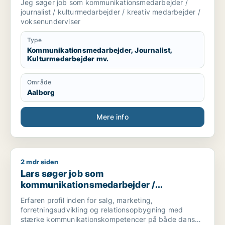
Jeg søger job som kommunikationsmedarbejder /
/ voksenunderviser
journalist / kulturmedarbejder / kreativ medarbejder /
voksenunderviser
Type
Kommunikationsmedarbejder, Journalist,
Kulturmedarbejder mv.
Område
Aalborg
Mere info
2 mdr siden
Lars søger job som kommunikationsmedarbejder / forretnings
Lars søger job som
kommunikationsmedarbejder /
forretningsudvikler / konsulent
Erfaren profil inden for salg, marketing,
forretningsudvikling og relationsopbygning med
stærke kommunikationskompetencer på både dansk