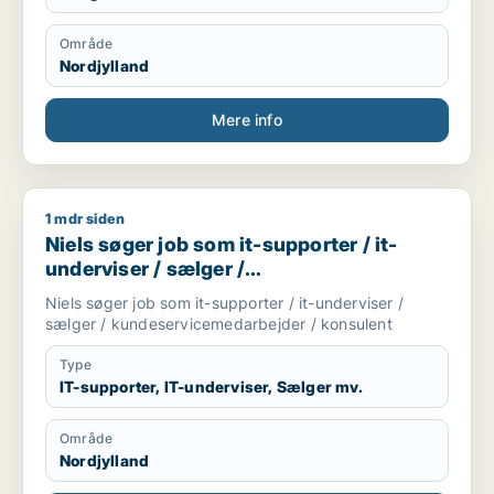
Område
Nordjylland
Mere info
1 mdr siden
Niels søger job som it-supporter / it-underviser / sælger / 
Niels søger job som it-supporter / it-
underviser / sælger /
kundeservicemedarbejder / konsulent
Niels søger job som it-supporter / it-underviser /
sælger / kundeservicemedarbejder / konsulent
Type
IT-supporter, IT-underviser, Sælger mv.
Område
Nordjylland