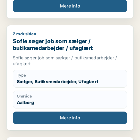
Mere info
2 mdr siden
Sofie søger job som sælger / butiksmedarbejder / ufaglært
Sofie søger job som sælger /
butiksmedarbejder / ufaglært
Sofie søger job som sælger / butiksmedarbejder /
ufaglært
Type
Sælger, Butiksmedarbejder, Ufaglært
Område
Aalborg
Mere info