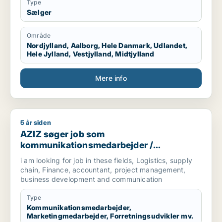
Type
Sælger
Område
Nordjylland, Aalborg, Hele Danmark, Udlandet,
Hele Jylland, Vestjylland, Midtjylland
Mere info
5 år siden
AZIZ søger job som kommunikationsmedarbejder / marketingm
AZIZ søger job som
kommunikationsmedarbejder /
marketingmedarbejder /
i am looking for job in these fields, Logistics, supply
forretningsudvikler /
chain, Finance, accountant, project management,
regnskabsmedarbejder / revisor
business development and communication
Type
Kommunikationsmedarbejder,
Marketingmedarbejder, Forretningsudvikler mv.