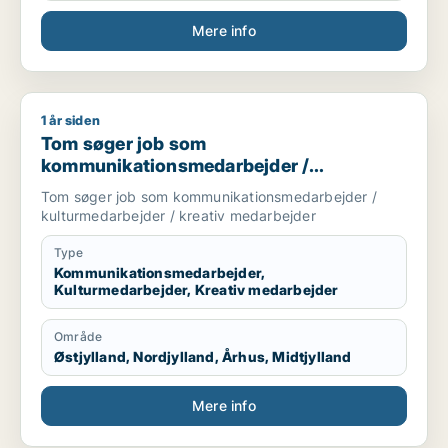
Mere info
1 år siden
Tom søger job som kommunikationsmedarbejder / kulturmeda
Tom søger job som
kommunikationsmedarbejder /
kulturmedarbejder / kreativ medarbejder
Tom søger job som kommunikationsmedarbejder /
kulturmedarbejder / kreativ medarbejder
Type
Kommunikationsmedarbejder,
Kulturmedarbejder, Kreativ medarbejder
Område
Østjylland, Nordjylland, Århus, Midtjylland
Mere info