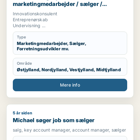
marketingmedarbejder / sælger /
forretningsudvikler / kreativ medarbejder
Innovationskonsulent
/ lærer
Entreprenørskab
Undervisning
Tekstskrivning
Type
Marketingmedarbejder, Sælger,
Forretningsudvikler mv.
Område
Østjylland, Nordjylland, Vestjylland, Midtjylland
Mere info
5 år siden
Michael søger job som sælger
Michael søger job som sælger
salg, key account manager, account manager, sælger