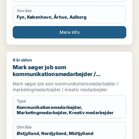
Område
Fyn, København, Århus, Aalborg
Mere info
6 år siden
Mark søger job som kommunikationsmedarbejder / marketin
Mark søger job som
kommunikationsmedarbejder /
marketingmedarbejder / kreativ
Mark søger job som kommunikationsmedarbejder /
medarbejder
marketingmedarbejder / kreativ medarbejder
Type
Kommunikationsmedarbejder,
Marketingmedarbejder, Kreativ medarbejder
Område
Østjylland, Nordjylland, Midtjylland