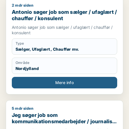
2 mdr siden
Antonio søger job som sælger / ufaglært / chauffør / konsule
Antonio søger job som sælger / ufaglært /
chauffør / konsulent
Antonio søger job som sælger / ufaglært / chauffør /
konsulent
Type
Sælger, Ufaglært , Chauffør mv.
Område
Nordjylland
Mere info
5 mdr siden
Jeg søger job som kommunikationsmedarbejder / journalist /
Jeg søger job som
kommunikationsmedarbejder / journalist
/ kulturmedarbejder / kreativ medarbejder