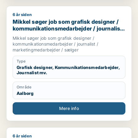
6 år siden
Mikkel søger job som grafisk designer / kommunikationsmeda
Mikkel søger job som grafisk designer /
kommunikationsmedarbejder / journalist
/ marketingmedarbejder / sælger
Mikkel søger job som grafisk designer /
kommunikationsmedarbejder / journalist /
marketingmedarbejder / sælger
Type
Grafisk designer, Kommunikationsmedarbejder,
Journalist mv.
Område
Aalborg
Mere info
6 år siden
Lasse søger job som tømrer/snedker / sælger / fritids medar