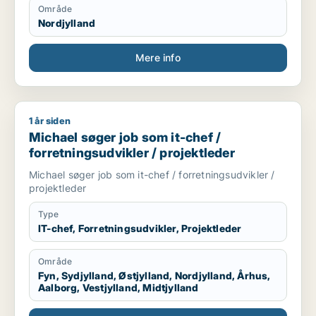
Område
Nordjylland
Mere info
1 år siden
Michael søger job som it-chef / forretningsudvikler / projekt
Michael søger job som it-chef /
forretningsudvikler / projektleder
Michael søger job som it-chef / forretningsudvikler /
projektleder
Type
IT-chef, Forretningsudvikler, Projektleder
Område
Fyn, Sydjylland, Østjylland, Nordjylland, Århus,
Aalborg, Vestjylland, Midtjylland