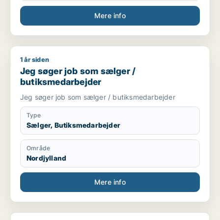
Mere info
1 år siden
Jeg søger job som sælger / butiksmedarbejder
Jeg søger job som sælger /
butiksmedarbejder
Jeg søger job som sælger / butiksmedarbejder
Type
Sælger, Butiksmedarbejder
Område
Nordjylland
Mere info