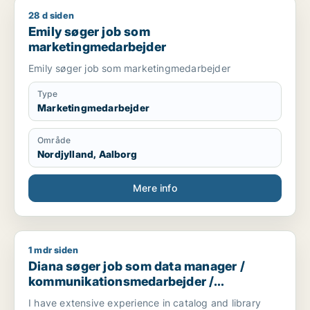
28 d siden
Emily søger job som marketingmedarbejder
Emily søger job som
marketingmedarbejder
Emily søger job som marketingmedarbejder
Type
Marketingmedarbejder
Område
Nordjylland, Aalborg
Mere info
1 mdr siden
Diana søger job som data manager / kommunikationsmedarbej
Diana søger job som data manager /
kommunikationsmedarbejder /
kulturmedarbejder / kreativ medarbejder /
I have extensive experience in catalog and library