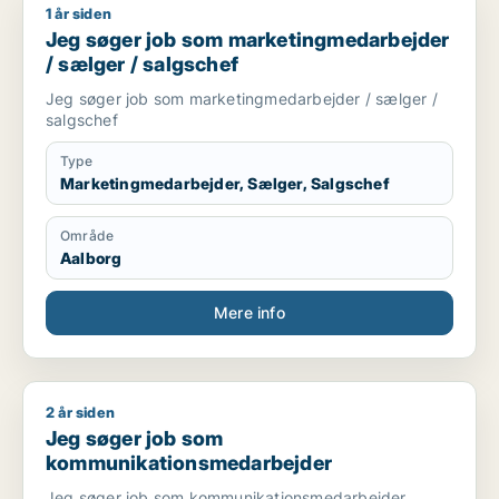
1 år siden
Jeg søger job som marketingmedarbejder / sælger / salgsch
Jeg søger job som marketingmedarbejder
/ sælger / salgschef
Jeg søger job som marketingmedarbejder / sælger /
salgschef
Type
Marketingmedarbejder, Sælger, Salgschef
Område
Aalborg
Mere info
2 år siden
Jeg søger job som kommunikationsmedarbejder
Jeg søger job som
kommunikationsmedarbejder
Jeg søger job som kommunikationsmedarbejder