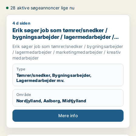
28 aktive søgeannoncer lige nu
4 d siden
Erik søger job som tømrer/snedker / bygningsarbejder / la
Erik søger job som tømrer/snedker /
bygningsarbejder / lagermedarbejder /
marketingmedarbejder / kreativ
Erik søger job som tømrer/snedker / bygningsarbejder
medarbejder
/ lagermedarbejder / marketingmedarbejder / kreativ
medarbejder
Type
Tømrer/snedker, Bygningsarbejder,
Lagermedarbejder mv.
Område
Nordjylland, Aalborg, Midtjylland
Mere info