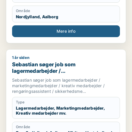
Område
Nordjylland, Aalborg
Mere info
1 år siden
Sebastian søger job som lagermedarbejder / marketingmedar
Sebastian søger job som
lagermedarbejder /
marketingmedarbejder / kreativ
Sebastian søger job som lagermedarbejder /
medarbejder / rengøringsassistent /
marketingmedarbejder / kreativ medarbejder /
sikkerhedsmedarbejder
rengøringsassistent / sikkerhedsme...
Type
Lagermedarbejder, Marketingmedarbejder,
Kreativ medarbejder mv.
Område