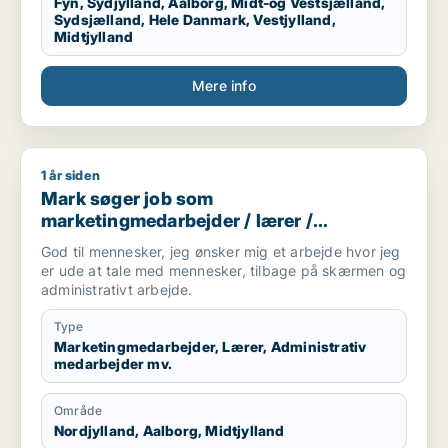
Fyn, Sydjylland, Aalborg, Midt-og Vestsjælland,
Sydsjælland, Hele Danmark, Vestjylland,
Midtjylland
Mere info
1 år siden
Mark søger job som marketingmedarbejder / lærer / administ
Mark søger job som
marketingmedarbejder / lærer /
administrativ medarbejder /
God til mennesker, jeg ønsker mig et arbejde hvor jeg
kontorassistent / hr-medarbejder
er ude at tale med mennesker, tilbage på skærmen og
administrativt arbejde.
Type
Marketingmedarbejder, Lærer, Administrativ
medarbejder mv.
Område
Nordjylland, Aalborg, Midtjylland