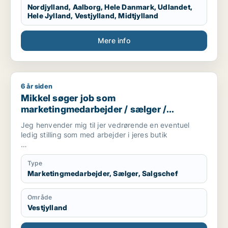
Nordjylland, Aalborg, Hele Danmark, Udlandet,
Hele Jylland, Vestjylland, Midtjylland
Mere info
6 år siden
Mikkel søger job som marketingmedarbejder / sælger / salg
Mikkel søger job som
marketingmedarbejder / sælger /
salgschef
Jeg henvender mig til jer vedrørende en eventuel
ledig stilling som med arbejder i jeres butik
Årsagen til, at jeg netop søger job hos jer, er, at jeg
meget gerne vil arbejde bare som fejedreng eller
Type
noget andet da jeg gerne vil prøve arbejdsmarkedet
Marketingmedarbejder, Sælger, Salgschef
jeg har haft 2 jobs som fejedreng før så kender det
lidt
Område
Vestjylland
Jeg er for nylig startet i 8 på tarm skole
overbygningen.