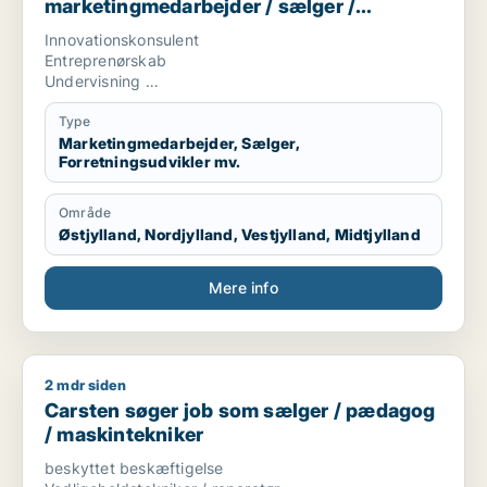
marketingmedarbejder / sælger /
forretningsudvikler / kreativ medarbejder
Innovationskonsulent
/ lærer
Entreprenørskab
Undervisning
Tekstskrivning
Type
Marketingmedarbejder, Sælger,
Forretningsudvikler mv.
Område
Østjylland, Nordjylland, Vestjylland, Midtjylland
Mere info
2 mdr siden
Carsten søger job som sælger / pædagog / maskintekniker
Carsten søger job som sælger / pædagog
/ maskintekniker
beskyttet beskæftigelse