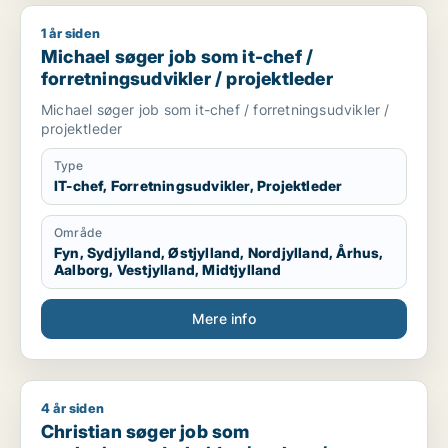
1 år siden
Michael søger job som it-chef / forretningsudvikler / projekt
Michael søger job som it-chef /
forretningsudvikler / projektleder
Michael søger job som it-chef / forretningsudvikler /
projektleder
Type
IT-chef, Forretningsudvikler, Projektleder
Område
Fyn, Sydjylland, Østjylland, Nordjylland, Århus,
Aalborg, Vestjylland, Midtjylland
Mere info
4 år siden
Christian søger job som marketingmedarbejder / sælger / for
Christian søger job som