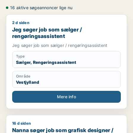
16 aktive søgeannoncer lige nu
2 d siden
Jeg søger job som sælger / rengøringsassistent
Jeg søger job som sælger /
rengøringsassistent
Jeg søger job som sælger / rengøringsassistent
Type
Sælger, Rengøringsassistent
Område
Vestjylland
Mere info
16 d siden
Nanna søger job som grafisk designer / kommunikationsmed
Nanna søger job som grafisk designer /