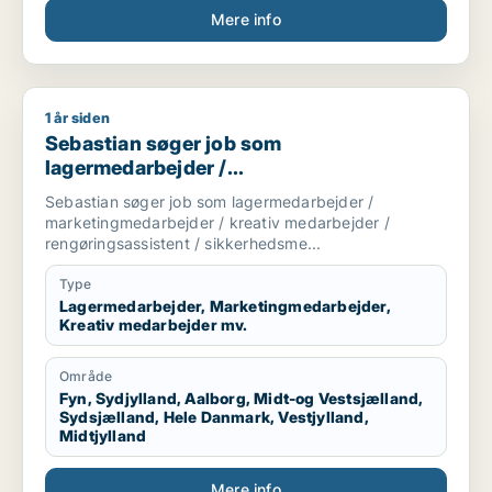
Mere info
1 år siden
Sebastian søger job som lagermedarbejder / marketingmedar
Sebastian søger job som
lagermedarbejder /
marketingmedarbejder / kreativ
Sebastian søger job som lagermedarbejder /
medarbejder / rengøringsassistent /
marketingmedarbejder / kreativ medarbejder /
sikkerhedsmedarbejder
rengøringsassistent / sikkerhedsme...
Type
Lagermedarbejder, Marketingmedarbejder,
Kreativ medarbejder mv.
Område
Fyn, Sydjylland, Aalborg, Midt-og Vestsjælland,
Sydsjælland, Hele Danmark, Vestjylland,
Midtjylland
Mere info