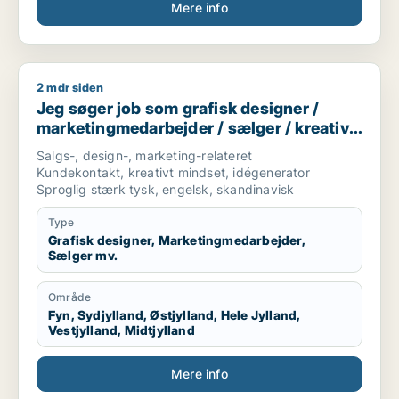
Mere info
Jeg har arbejdet med flere ting før men vil gerne finde
et ordentligt arbejde så tænkte det godt kunne blive
hos jer
2 mdr siden
Jeg søger job som grafisk designer / marketingmedarbejder 
Jeg føler virkelig, at en ansættelse hos jer vil være
Jeg søger job som grafisk designer /
det bedste, mvh mikkel nilsson
marketingmedarbejder / sælger / kreativ
medarbejder / produktspecialist
Salgs-, design-, marketing-relateret
Kundekontakt, kreativt mindset, idégenerator
Sproglig stærk tysk, engelsk, skandinavisk
Type
Grafisk designer, Marketingmedarbejder,
Sælger mv.
Område
Fyn, Sydjylland, Østjylland, Hele Jylland,
Vestjylland, Midtjylland
Mere info