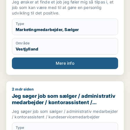
Jeg ønsker at finde et job jeg føler mig så tilpas i, et
job som kan være med til at gøre en personlig
udvikling til det positive.
Type
Marketingmedarbejder, Sælger
Område
Vestjylland
Mere info
2 mdr siden
Jeg søger job som sælger / administrativ medarbejder / kon
Jeg søger job som sælger / administrativ
medarbejder / kontorassistent /
kundeservicemedarbejder
Jeg søger job som sælger / administrativ medarbejder
/ kontorassistent / kundeservicemedarbejder
Type