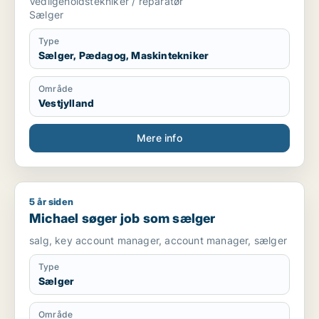
Vedligeholdstekniker / reparatør
Sælger
Type
Sælger, Pædagog, Maskintekniker
Område
Vestjylland
Mere info
5 år siden
Michael søger job som sælger
Michael søger job som sælger
salg, key account manager, account manager, sælger
Type
Sælger
Område