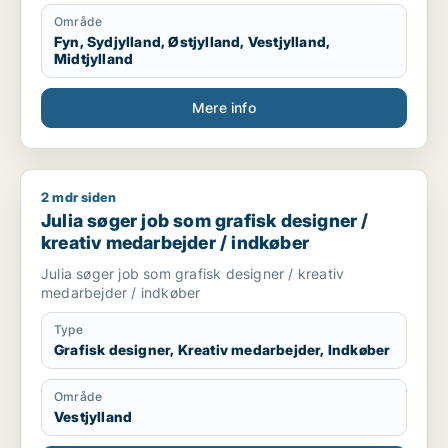
Område
Fyn, Sydjylland, Østjylland, Vestjylland,
Midtjylland
Mere info
2 mdr siden
Julia søger job som grafisk designer / kreativ medarbejder /
Julia søger job som grafisk designer /
kreativ medarbejder / indkøber
Julia søger job som grafisk designer / kreativ
medarbejder / indkøber
Type
Grafisk designer, Kreativ medarbejder, Indkøber
Område
Vestjylland