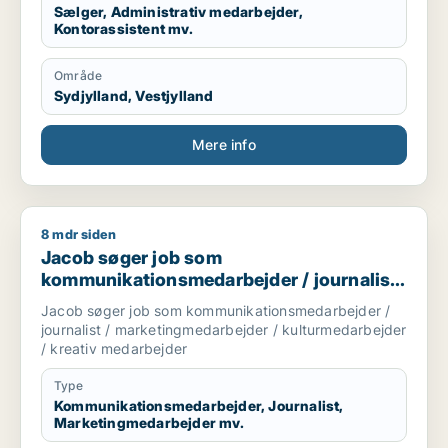
Sælger, Administrativ medarbejder,
Kontorassistent mv.
Område
Sydjylland, Vestjylland
Mere info
8 mdr siden
Jacob søger job som kommunikationsmedarbejder / journalis
Jacob søger job som
kommunikationsmedarbejder / journalist
/ marketingmedarbejder /
Jacob søger job som kommunikationsmedarbejder /
kulturmedarbejder / kreativ medarbejder
journalist / marketingmedarbejder / kulturmedarbejder
/ kreativ medarbejder
Type
Kommunikationsmedarbejder, Journalist,
Marketingmedarbejder mv.