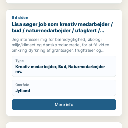
6 d siden
Lisa søger job som kreativ medarbejder / bud / naturmedarbe
Lisa søger job som kreativ medarbejder /
bud / naturmedarbejder / ufaglært /
gartner
Jeg interesser mig for bæredygtighed, økologi,
miljø/klimaet og danskproducerede, for at få viden
omkring dyrkning af grøntsager, frugttræer og
frilandsgartneri og parat til at flytte for en mulig
praktikplads.
Type
Jeg er mødestabil, pligtopfyldende, fleksibel og
Kreativ medarbejder, Bud, Naturmedarbejder
mv.
hjælpsom. Jeg er ikke bange for at give en hånd
ekstra.
Område
Jylland
Mere info