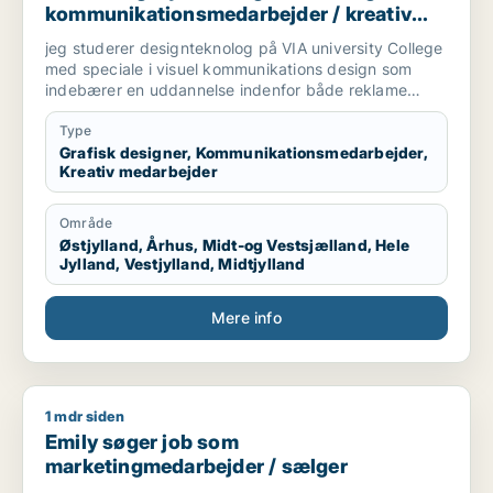
kommunikationsmedarbejder / kreativ
medarbejder
jeg studerer designteknolog på VIA university College
med speciale i visuel kommunikations design som
indebærer en uddannelse indenfor både reklame
branchen og grafisk design. Vi arbejder med
magasiner, kampagner, plakater, styling til billeder,
Type
mode og livsstil, trends og markedsføring. jeg søger
Grafisk designer, Kommunikationsmedarbejder,
Kreativ medarbejder
praktikplads indefor grafisk design, kampagner,
reklamer, SoMe, magasiner, reklame bureau, mode
brands, livsstil brands, stylist og generelt alt der har
Område
med visuel kommunikation at gøre.
Østjylland, Århus, Midt-og Vestsjælland, Hele
Jylland, Vestjylland, Midtjylland
Mere info
1 mdr siden
Emily søger job som marketingmedarbejder / sælger
Emily søger job som
marketingmedarbejder / sælger