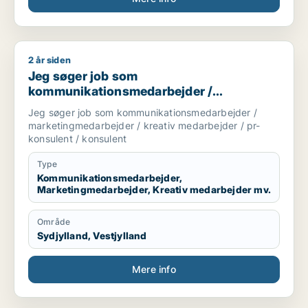
2 år siden
Jeg søger job som kommunikationsmedarbejder / marketingme
Jeg søger job som
kommunikationsmedarbejder /
marketingmedarbejder / kreativ
Jeg søger job som kommunikationsmedarbejder /
medarbejder / pr-konsulent / konsulent
marketingmedarbejder / kreativ medarbejder / pr-
konsulent / konsulent
Type
Kommunikationsmedarbejder,
Marketingmedarbejder, Kreativ medarbejder mv.
Område
Sydjylland, Vestjylland
Mere info