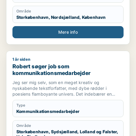
Område
Storkøbenhavn, Nordsjælland, København
Mere info
1 år siden
Robert søger job som kommunikationsmedarbejder
Robert søger job som
kommunikationsmedarbejder
Jeg ser mig selv, som en meget kreativ og
nyskabende tekstforfatter, med dybe rødder i
poesiens flamboyante univers. Det indebærer en
forkærlighed for artistisk blomstrende
sprogvirkemidler, som tilføjer teksten et substansielt
Type
tilsnit af noget, som er både originalt, innovativt og
Kommunikationsmedarbejder
kompetent.
Område
Dette redskab kan selvfølgelig tilpasses hele spektret
Storkøbenhavn, Sydsjælland, Lolland og Falster,
af praktisk orienterende fagartikler, samt mere