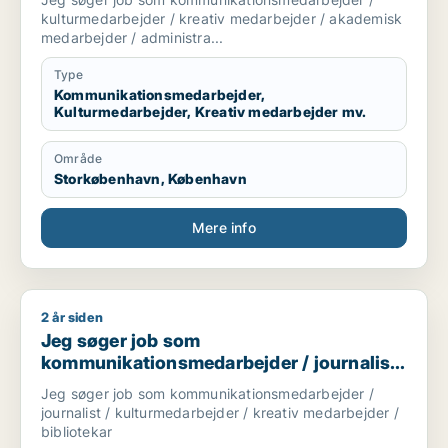
akademisk medarbejder / administrativ
kulturmedarbejder / kreativ medarbejder / akademisk
medarbejder
medarbejder / administra...
Type
Kommunikationsmedarbejder,
Kulturmedarbejder, Kreativ medarbejder mv.
Område
Storkøbenhavn, København
Mere info
2 år siden
Jeg søger job som kommunikationsmedarbejder / journalist / 
Jeg søger job som
kommunikationsmedarbejder / journalist
/ kulturmedarbejder / kreativ medarbejder
Jeg søger job som kommunikationsmedarbejder /
/ bibliotekar
journalist / kulturmedarbejder / kreativ medarbejder /
bibliotekar