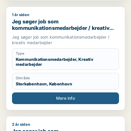
1 år siden
Jeg søger job som kommunikationsmedarbejder / kreativ m
Jeg søger job som
kommunikationsmedarbejder / kreativ
medarbejder
Jeg søger job som kommunikationsmedarbejder /
kreativ medarbejder
Type
Kommunikationsmedarbejder, Kreativ
medarbejder
Område
Storkøbenhavn, København
Mere info
2 år siden
Jeg søger job som kommunikationsmedarbejder / kulturmeda