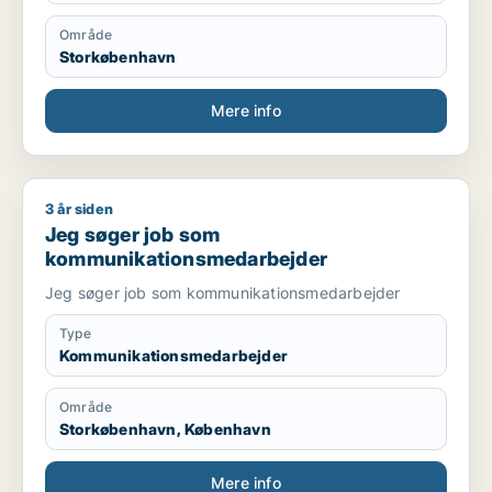
Område
Storkøbenhavn
Mere info
3 år siden
Jeg søger job som kommunikationsmedarbejder
Jeg søger job som
kommunikationsmedarbejder
Jeg søger job som kommunikationsmedarbejder
Type
Kommunikationsmedarbejder
Område
Storkøbenhavn, København
Mere info