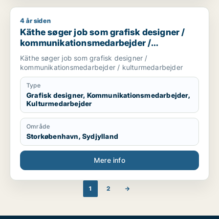
4 år siden
Käthe søger job som grafisk designer / kommunikationsmeda
Käthe søger job som grafisk designer /
kommunikationsmedarbejder /
kulturmedarbejder
Käthe søger job som grafisk designer /
kommunikationsmedarbejder / kulturmedarbejder
Type
Grafisk designer, Kommunikationsmedarbejder,
Kulturmedarbejder
Område
Storkøbenhavn, Sydjylland
Mere info
1
2
→