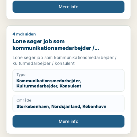
Mere info
4 mdr siden
Lone søger job som kommunikationsmedarbejder / kulturmed
Lone søger job som
kommunikationsmedarbejder /
kulturmedarbejder / konsulent
Lone søger job som kommunikationsmedarbejder /
kulturmedarbejder / konsulent
Type
Kommunikationsmedarbejder,
Kulturmedarbejder, Konsulent
Område
Storkøbenhavn, Nordsjælland, København
Mere info