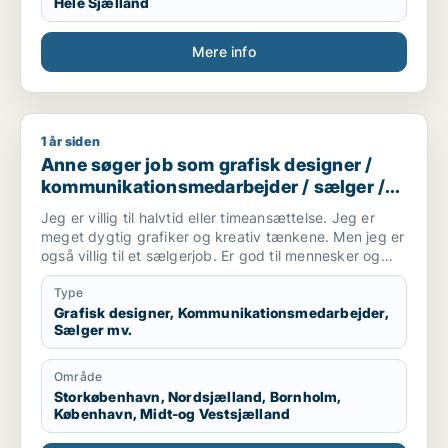
Hele Sjælland
kreative tekster, eller decideret bogmateriale, hvor
sproget gerne må have et mere ekspressivt udtryk.
Mere info
1 år siden
Anne søger job som grafisk designer / kommunikationsmedar
Anne søger job som grafisk designer /
kommunikationsmedarbejder / sælger /
kreativ medarbejder / børnepasser
Jeg er villig til halvtid eller timeansættelse. Jeg er
meget dygtig grafiker og kreativ tænkene. Men jeg er
også villig til et sælgerjob. Er god til mennesker og
folk kan lide mig. Jeg har tre børn og elsker dem. Så
tænker også evt. et job i en kreativ børnehave,
Type
efterskole undervisning eller andet formidling vil jeg
Grafisk designer, Kommunikationsmedarbejder,
Sælger mv.
være god til.
Område
Storkøbenhavn, Nordsjælland, Bornholm,
København, Midt-og Vestsjælland