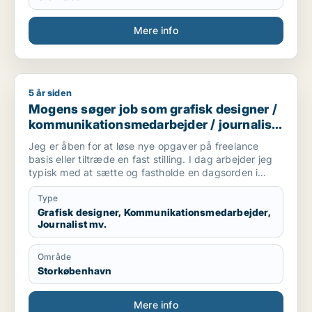
Mere info
5 år siden
Mogens søger job som grafisk designer / kommunikationsmeda
Mogens søger job som grafisk designer /
kommunikationsmedarbejder / journalist
/ marketingmedarbejder /
Jeg er åben for at løse nye opgaver på freelance
forretningsudvikler
basis eller tiltræde en fast stilling. I dag arbejder jeg
typisk med at sætte og fastholde en dagsorden i
mediebilledet og involvere det politiske system (PA).
Jeg leverer presse kits, skriver taler og leverer artikler
Type
med grafik og fotos til print og digitale medier. Jeg er
Grafisk designer, Kommunikationsmedarbejder,
Journalist mv.
certificeret som digital koordinator med fokus på
Google Analytics, SoMe og SEO.
Område
Storkøbenhavn
Mere info