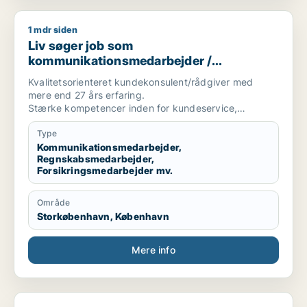
1 mdr siden
Liv søger job som kommunikationsmedarbejder / regnskabsme
Liv søger job som
kommunikationsmedarbejder /
regnskabsmedarbejder /
Kvalitetsorienteret kundekonsulent/rådgiver med
forsikringsmedarbejder / administrativ
mere end 27 års erfaring.
medarbejder / receptionist
Stærke kompetencer inden for kundeservice,
fakturering, kreditering/debitering, klage og
inkassobehandling. Kendt for at skabe tryghed,
Type
håndtere komplekse problemstillinger og levere høj
Kommunikationsmedarbejder,
Regnskabsmedarbejder,
kvalitet.
Forsikringsmedarbejder mv.
Område
Storkøbenhavn, København
Mere info