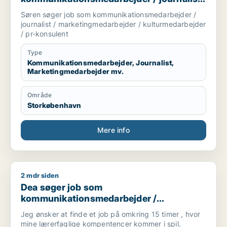
håndhævelsesstrategier.
/ marketingmedarbejder /
Søren søger job som kommunikationsmedarbejder /
kulturmedarbejder / pr-konsulent
journalist / marketingmedarbejder / kulturmedarbejder
/ pr-konsulent
Type
Kommunikationsmedarbejder, Journalist,
Marketingmedarbejder mv.
Område
Storkøbenhavn
Mere info
2 mdr siden
Dea søger job som kommunikationsmedarbejder / kulturmedar
Dea søger job som
kommunikationsmedarbejder /
kulturmedarbejder / kreativ medarbejder /
Jeg ønsker at finde et job på omkring 15 timer , hvor
administrativ medarbejder / projektleder
mine lærerfaglige kompentencer kommer i spil.