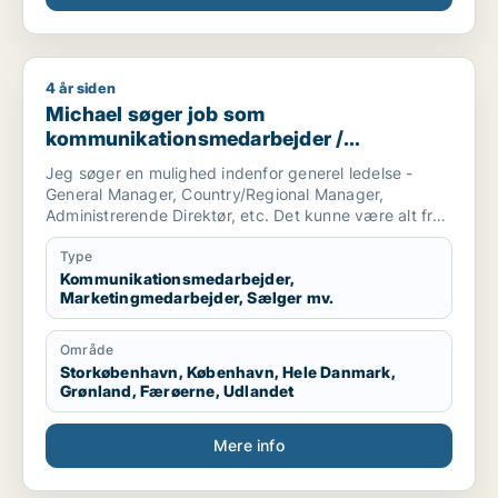
4 år siden
Michael søger job som kommunikationsmedarbejder / marketi
Michael søger job som
kommunikationsmedarbejder /
marketingmedarbejder / sælger /
Jeg søger en mulighed indenfor generel ledelse -
forretningsudvikler / kulturmedarbejder
General Manager, Country/Regional Manager,
Administrerende Direktør, etc. Det kunne være alt fra
en startup virksomhed til et etableret selskab.
Type
Branchen er i udgangspunktet mindre vigtig for mig,
Kommunikationsmedarbejder,
Marketingmedarbejder, Sælger mv.
så længe at virksomheden har et godt produkt og
gode værdier.
Område
Jeg er selv af natur en pragmatisk, menneskelig og
Storkøbenhavn, København, Hele Danmark,
omstillingsparat leder, som ynder at se på helheden
Grønland, Færøerne, Udlandet
og de store træk, men med et stærkt fokus på
bundlinien.
Mere info