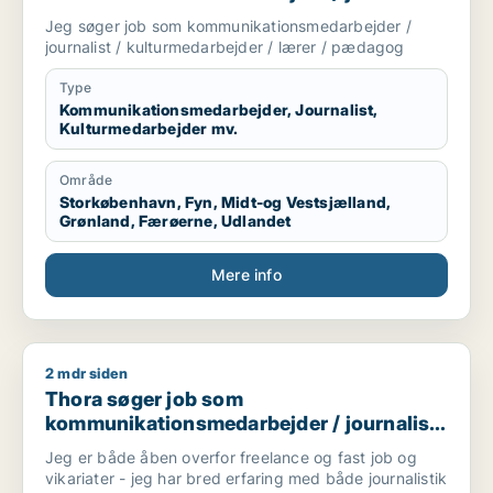
/ kulturmedarbejder / lærer / pædagog
Jeg søger job som kommunikationsmedarbejder /
journalist / kulturmedarbejder / lærer / pædagog
Type
Kommunikationsmedarbejder, Journalist,
Kulturmedarbejder mv.
Område
Storkøbenhavn, Fyn, Midt-og Vestsjælland,
Grønland, Færøerne, Udlandet
Mere info
2 mdr siden
Thora søger job som kommunikationsmedarbejder / journalist
Thora søger job som
kommunikationsmedarbejder / journalist
/ konsulent
Jeg er både åben overfor freelance og fast job og
vikariater - jeg har bred erfaring med både journalistik