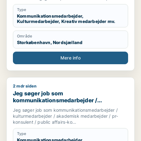
Type
Kommunikationsmedarbejder,
Kulturmedarbejder, Kreativ medarbejder mv.
Område
Storkøbenhavn, Nordsjælland
Mere info
2 mdr siden
Jeg søger job som kommunikationsmedarbejder / kulturmedar
Jeg søger job som
kommunikationsmedarbejder /
kulturmedarbejder / akademisk
Jeg søger job som kommunikationsmedarbejder /
medarbejder / pr-konsulent / public
kulturmedarbejder / akademisk medarbejder / pr-
affairs-konsulent
konsulent / public affairs-ko...
Type
Kommunikationsmedarbejder,