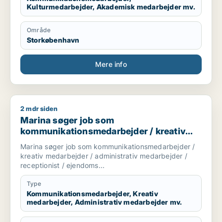
Kulturmedarbejder, Akademisk medarbejder mv.
Område
Storkøbenhavn
Mere info
2 mdr siden
Marina søger job som kommunikationsmedarbejder / kreativ 
Marina søger job som
kommunikationsmedarbejder / kreativ
medarbejder / administrativ medarbejder
Marina søger job som kommunikationsmedarbejder /
/ receptionist / ejendomsfunktionær
kreativ medarbejder / administrativ medarbejder /
receptionist / ejendoms...
Type
Kommunikationsmedarbejder, Kreativ
medarbejder, Administrativ medarbejder mv.