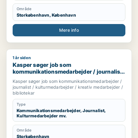
Område
Storkøbenhavn, København
Mere info
1 år siden
Kasper søger job som kommunikationsmedarbejder / journalist
Kasper søger job som
kommunikationsmedarbejder / journalist
/ kulturmedarbejder / kreativ medarbejder
Kasper søger job som kommunikationsmedarbejder /
/ bibliotekar
journalist / kulturmedarbejder / kreativ medarbejder /
bibliotekar
Type
Kommunikationsmedarbejder, Journalist,
Kulturmedarbejder mv.
Område
Storkøbenhavn