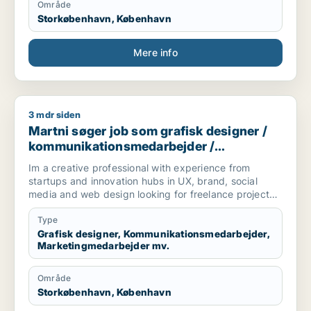
Område
Storkøbenhavn, København
Mere info
3 mdr siden
Martni søger job som grafisk designer / kommunikationsmeda
Martni søger job som grafisk designer /
kommunikationsmedarbejder /
marketingmedarbejder / kreativ
Im a creative professional with experience from
medarbejder / produktspecialist
startups and innovation hubs in UX, brand, social
media and web design looking for freelance projects,
part-time and full-time roles.
Type
[xxxxx]
Grafisk designer, Kommunikationsmedarbejder,
Marketingmedarbejder mv.
Område
Storkøbenhavn, København