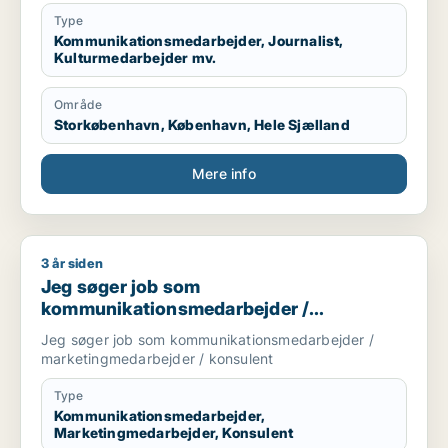
Type
Kommunikationsmedarbejder, Journalist,
Kulturmedarbejder mv.
Område
Storkøbenhavn, København, Hele Sjælland
Mere info
3 år siden
Jeg søger job som kommunikationsmedarbejder / marketing
Jeg søger job som
kommunikationsmedarbejder /
marketingmedarbejder / konsulent
Jeg søger job som kommunikationsmedarbejder /
marketingmedarbejder / konsulent
Type
Kommunikationsmedarbejder,
Marketingmedarbejder, Konsulent