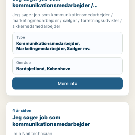
kommunikationsmedarbejder /
marketingmedarbejder / sælger /
Jeg søger job som kommunikationsmedarbejder /
forretningsudvikler /
marketingmedarbejder / sælger / forretningsudvikler /
sikkerhedsmedarbejder
sikkerhedsmedarbejder
Type
Kommunikationsmedarbejder,
Marketingmedarbejder, Sælger mv.
Område
Nordsjælland, København
Mere info
4 år siden
Jeg søger job som kommunikationsmedarbejder
Jeg søger job som
kommunikationsmedarbejder
Im a Nail technician