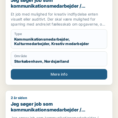
Jeg søger job som
kommunikationsmedarbejder /
kulturmedarbejder / kreativ medarbejder
Et job med mulighed for kreativ indflydelse enten
visuelt eller auditivt. Der skal være mulighed for
sparring med andre/et fællesskab om opgaverne, og
administrative opgaver er også af interesse. Kan også
hjælpe med research og analyse, eller noget mere
Type
hands-on, og der skal være mulighed for at lære og
Kommunikationsmedarbejder,
Kulturmedarbejder, Kreativ medarbejder
vokse med opgaven.
Område
Storkøbenhavn, Nordsjælland
Mere info
2 år siden
Jeg søger job som kommunikationsmedarbejder / kulturmeda
Jeg søger job som
kommunikationsmedarbejder /
kulturmedarbejder / kreativ medarbejder /
Jeg søger job som kommunikationsmedarbejder /