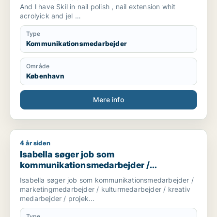
And l have Skil in nail polish , nail extension whit
acrolyick and jel
I can do wet pedicure
Type
Kommunikationsmedarbejder
Område
København
Mere info
4 år siden
Isabella søger job som kommunikationsmedarbejder / market
Isabella søger job som
kommunikationsmedarbejder /
marketingmedarbejder /
Isabella søger job som kommunikationsmedarbejder /
kulturmedarbejder / kreativ medarbejder /
marketingmedarbejder / kulturmedarbejder / kreativ
projektleder
medarbejder / projek...
Type