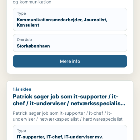
og kommunikation
Type
Kommunikationsmedarbejder, Journalist,
Konsulent
Område
Storkøbenhavn
Mere info
1 år siden
Patrick søger job som it-supporter / it-chef / it-underviser /
Patrick søger job som it-supporter / it-
chef / it-underviser / netværksspecialist /
hardwarespecialist
Patrick søger job som it-supporter / it-chef / it-
underviser / netværksspecialist / hardwarespecialist
Type
IT-supporter, IT-chef, IT-underviser mv.