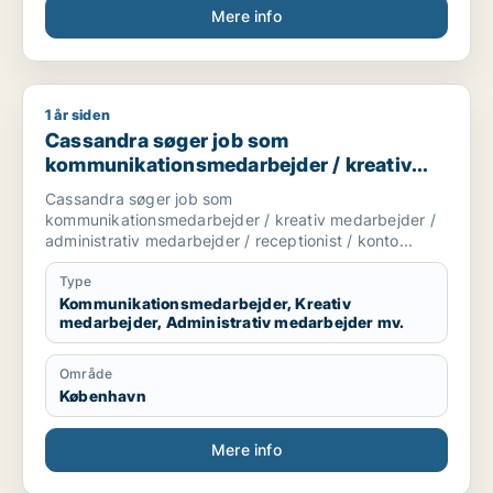
Mere info
1 år siden
Cassandra søger job som kommunikationsmedarbejder / kreati
Cassandra søger job som
kommunikationsmedarbejder / kreativ
medarbejder / administrativ medarbejder
Cassandra søger job som
/ receptionist / kontorassistent
kommunikationsmedarbejder / kreativ medarbejder /
administrativ medarbejder / receptionist / konto...
Type
Kommunikationsmedarbejder, Kreativ
medarbejder, Administrativ medarbejder mv.
Område
København
Mere info