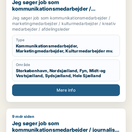
Jeg søger job som
kommunikationsmedarbejder /
marketingmedarbejder /
Jeg søger job som kommunikationsmedarbejder /
kulturmedarbejder / kreativ medarbejder /
marketingmedarbejder / kulturmedarbejder / kreativ
afdelingsleder
medarbejder / afdelingsleder
Type
Kommunikationsmedarbejder,
Marketingmedarbejder, Kulturmedarbejder mv.
Område
Storkøbenhavn, Nordsjælland, Fyn, Midt-og
Vestsjælland, Sydsjælland, Hele Sjælland
Mere info
9 mdr siden
Jeg søger job som kommunikationsmedarbejder / journalist 
Jeg søger job som
kommunikationsmedarbejder / journalist