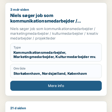
3 mdr siden
Niels søger job som kommunikationsmedarbejder / marketing
Niels søger job som
kommunikationsmedarbejder /
marketingmedarbejder /
Niels søger job som kommunikationsmedarbejder /
kulturmedarbejder / kreativ medarbejder /
marketingmedarbejder / kulturmedarbejder / kreativ
projektleder
medarbejder / projektleder
Type
Kommunikationsmedarbejder,
Marketingmedarbejder, Kulturmedarbejder mv.
Område
Storkøbenhavn, Nordsjælland, København
Mere info
21 d siden
Jeg søger job som kommunikationsmedarbejder / marketingme