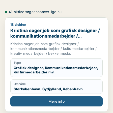
41 aktive søgeannoncer lige nu
18 d siden
Kristina søger job som grafisk designer / kommunikationsm
Kristina søger job som grafisk designer /
kommunikationsmedarbejder /
kulturmedarbejder / kreativ medarbejder /
Kristina søger job som grafisk designer /
køkkenmedarbejder
kommunikationsmedarbejder / kulturmedarbejder /
kreativ medarbejder / køkkenmeda...
Type
Grafisk designer, Kommunikationsmedarbejder,
Kulturmedarbejder mv.
Område
Storkøbenhavn, Sydjylland, København
Mere info