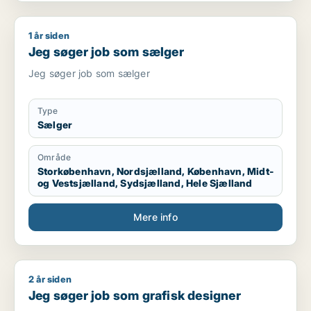
1 år siden
Jeg søger job som sælger
Jeg søger job som sælger
Jeg søger job som sælger
Type
Sælger
Område
Storkøbenhavn, Nordsjælland, København, Midt-
og Vestsjælland, Sydsjælland, Hele Sjælland
Mere info
2 år siden
Jeg søger job som grafisk designer
Jeg søger job som grafisk designer