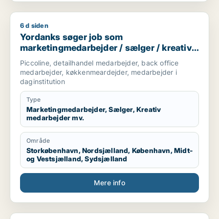
6 d siden
Yordanks søger job som marketingmedarbejder / sælger / kre
Yordanks søger job som
marketingmedarbejder / sælger / kreativ
medarbejder / produktspecialist / kok
Piccoline, detailhandel medarbejder, back office
medarbejder, køkkenmeardejder, medarbejder i
daginstitution
Type
Marketingmedarbejder, Sælger, Kreativ
medarbejder mv.
Område
Storkøbenhavn, Nordsjælland, København, Midt-
og Vestsjælland, Sydsjælland
Mere info