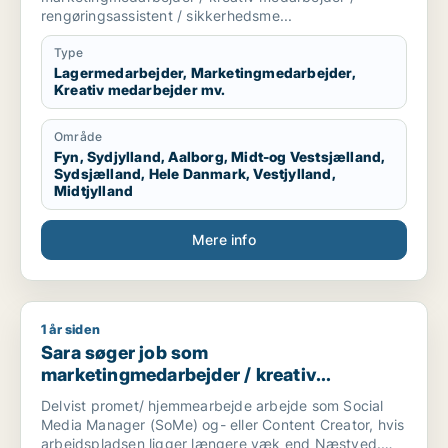
sikkerhedsmedarbejder
rengøringsassistent / sikkerhedsme...
Type
Lagermedarbejder, Marketingmedarbejder,
Kreativ medarbejder mv.
Område
Fyn, Sydjylland, Aalborg, Midt-og Vestsjælland,
Sydsjælland, Hele Danmark, Vestjylland,
Midtjylland
Mere info
1 år siden
Sara søger job som marketingmedarbejder / kreativ medarbe
Sara søger job som
marketingmedarbejder / kreativ
medarbejder / ufaglært
Delvist promet/ hjemmearbejde arbejde som Social
Media Manager (SoMe) og- eller Content Creator, hvis
arbejdspladsen ligger længere væk end Næstved.