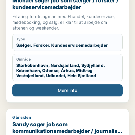
Michael søger job som sælger / forsker /
kundeservicemedarbejder
Erfaring foretningman med Ehandel, kundeservice,
mødebooking, og salg, er klar til at arbejde om
aftenen og weekender.
Type
Sælger, Forsker, Kundeservicemedarbejder
Område
Storkøbenhavn, Nordsjælland, Sydjylland,
København, Odense, Århus, Midt-og
Vestsjælland, Udlandet, Hele Sjælland
Mere info
6 år siden
Sandy søger job som kommunikationsmedarbejder / journalist
Sandy søger job som
kommunikationsmedarbejder / journalist