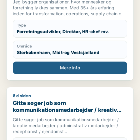
Jeg bygger organisationer, hvor mennesker og
forretning lykkes sammen. Med 35+ års erfaring
inden for transformation, operations, supply chain og
ledelse har jeg skabt dokumenterede resultater
gennem turnarounds, digitalisering,
Type
organisationsudvikling og udvikling af high-
Forretningsudvikler, Direktør, HR-chef mv.
performing teams. Min styrke er at se helheden,
forbinde mennesker, strategi, processer og teknologi
Område
og omsætte kompleksitet til enkle løsninger, der
Storkøbenhavn, Midt-og Vestsjælland
skaber varige resultater. Jeg søger en strategisk
lederrolle, hvor jeg kan være med til at udvikle
fremtidens organisationer gennem stærk eksekvering,
Mere info
innovation og ledelse med mennesket i centrum.
6 d siden
Gitte søger job som kommunikationsmedarbejder / kreativ me
Gitte søger job som
kommunikationsmedarbejder / kreativ
medarbejder / administrativ medarbejder
Gitte søger job som kommunikationsmedarbejder /
/ receptionist / ejendomsfunktionær
kreativ medarbejder / administrativ medarbejder /
receptionist / ejendomsf...