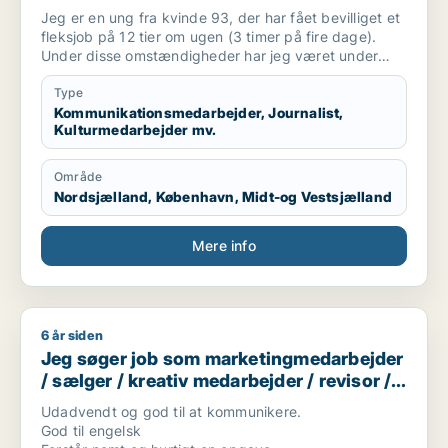
/ kulturmedarbejder / kreativ medarbejder
Jeg er en ung fra kvinde 93, der har fået bevilliget et
/ konsulent
fleksjob på 12 tier om ugen (3 timer på fire dage).
Under disse omstændigheder har jeg været under
psykisk sårbarhed udfra borderline diagnosen - og er
i et ståsted nu, hvor jeg ønsker at agere som
Type
peermedarbejder fx i psykiatrien eller på en kommune
Kommunikationsmedarbejder, Journalist,
Kulturmedarbejder mv.
(værested, jobcafe el. andet).
Område
Nordsjælland, København, Midt-og Vestsjælland
Mere info
6 år siden
Jeg søger job som marketingmedarbejder / sælger / kreativ 
Jeg søger job som marketingmedarbejder
/ sælger / kreativ medarbejder / revisor /
finansmedarbejder
Udadvendt og god til at kommunikere.
God til engelsk