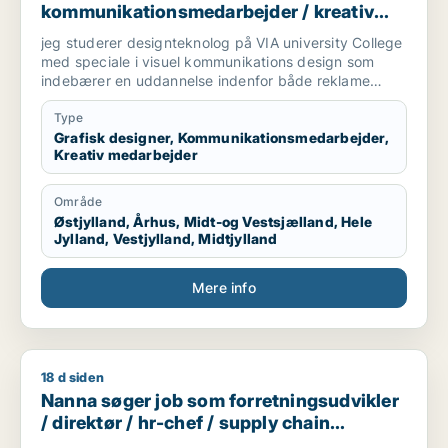
kommunikationsmedarbejder / kreativ
medarbejder
jeg studerer designteknolog på VIA university College
med speciale i visuel kommunikations design som
indebærer en uddannelse indenfor både reklame
branchen og grafisk design. Vi arbejder med
magasiner, kampagner, plakater, styling til billeder,
Type
mode og livsstil, trends og markedsføring. jeg søger
Grafisk designer, Kommunikationsmedarbejder,
Kreativ medarbejder
praktikplads indefor grafisk design, kampagner,
reklamer, SoMe, magasiner, reklame bureau, mode
brands, livsstil brands, stylist og generelt alt der har
Område
med visuel kommunikation at gøre.
Østjylland, Århus, Midt-og Vestsjælland, Hele
Jylland, Vestjylland, Midtjylland
Mere info
18 d siden
Nanna søger job som forretningsudvikler / direktør / hr-ch
Nanna søger job som forretningsudvikler
/ direktør / hr-chef / supply chain
management / kundeservicemedarbejder