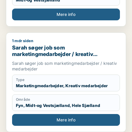
Mere info
1 mdr siden
Sarah søger job som marketingmedarbejder / kreativ medar
Sarah søger job som
marketingmedarbejder / kreativ
medarbejder
Sarah søger job som marketingmedarbejder / kreativ
medarbejder
Type
Marketingmedarbejder, Kreativ medarbejder
Område
Fyn, Midt-og Vestsjælland, Hele Sjælland
Mere info