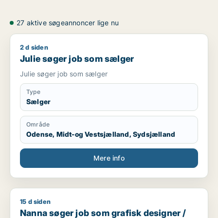
27 aktive søgeannoncer lige nu
2 d siden
Julie søger job som sælger
Julie søger job som sælger
Julie søger job som sælger
Type
Sælger
Område
Odense, Midt-og Vestsjælland, Sydsjælland
Mere info
15 d siden
Nanna søger job som grafisk designer / kommunikationsmed
Nanna søger job som grafisk designer /