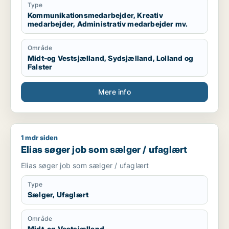
Type
Kommunikationsmedarbejder, Kreativ
medarbejder, Administrativ medarbejder mv.
Område
Midt-og Vestsjælland, Sydsjælland, Lolland og
Falster
Mere info
1 mdr siden
Elias søger job som sælger / ufaglært
Elias søger job som sælger / ufaglært
Elias søger job som sælger / ufaglært
Type
Sælger, Ufaglært
Område
Midt-og Vestsjælland