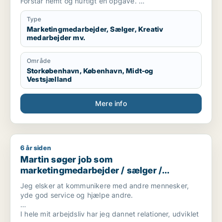
Forstår nemt og hurtigt en opgave.
Positiv.
Engageret og pålidelig.
Type
Marketingmedarbejder, Sælger, Kreativ
medarbejder mv.
Område
Storkøbenhavn, København, Midt-og
Vestsjælland
Mere info
6 år siden
Martin søger job som marketingmedarbejder / sælger / kons
Martin søger job som
marketingmedarbejder / sælger /
konsulent
Jeg elsker at kommunikere med andre mennesker,
yde god service og hjælpe andre.
I hele mit arbejdsliv har jeg dannet relationer, udviklet