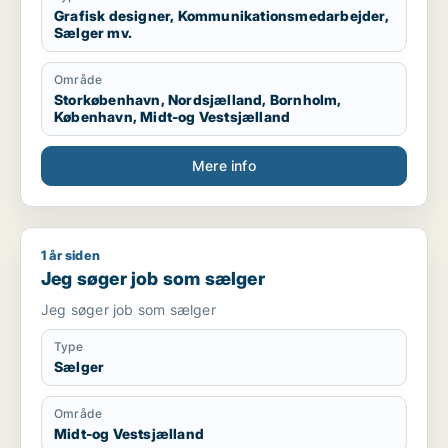
efterskole undervisning eller andet formidling vil jeg
Grafisk designer, Kommunikationsmedarbejder,
Sælger mv.
være god til.
Område
Storkøbenhavn, Nordsjælland, Bornholm,
København, Midt-og Vestsjælland
Mere info
1 år siden
Jeg søger job som sælger
Jeg søger job som sælger
Jeg søger job som sælger
Type
Sælger
Område
Midt-og Vestsjælland