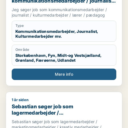
kommunikationsmedarbejder / journalist
/ kulturmedarbejder / lærer / pædagog
Jeg søger job som kommunikationsmedarbejder /
journalist / kulturmedarbejder / lærer / pædagog
Type
Kommunikationsmedarbejder, Journalist,
Kulturmedarbejder mv.
Område
Storkøbenhavn, Fyn, Midt-og Vestsjælland,
Grønland, Færøerne, Udlandet
Mere info
1 år siden
Sebastian søger job som lagermedarbejder / marketingmedar
Sebastian søger job som
lagermedarbejder /
marketingmedarbejder / kreativ
Sebastian søger job som lagermedarbejder /
medarbejder / rengøringsassistent /
marketingmedarbejder / kreativ medarbejder /