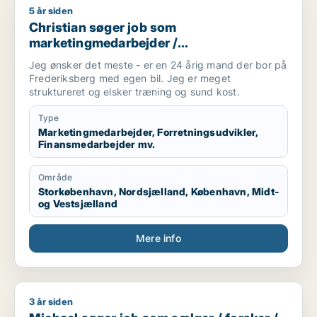
5 år siden
Christian søger job som marketingmedarbejder / forretningsu
Christian søger job som
marketingmedarbejder /
forretningsudvikler / finansmedarbejder /
Jeg ønsker det meste - er en 24 årig mand der bor på
tjener
Frederiksberg med egen bil. Jeg er meget
struktureret og elsker træning og sund kost.
Type
Marketingmedarbejder, Forretningsudvikler,
Finansmedarbejder mv.
Område
Storkøbenhavn, Nordsjælland, København, Midt-
og Vestsjælland
Mere info
3 år siden
Michael søger job som sælger / forsker / kundeservicemeda