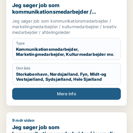
Jeg søger job som
kommunikationsmedarbejder /
marketingmedarbejder /
Jeg søger job som kommunikationsmedarbejder /
kulturmedarbejder / kreativ medarbejder /
marketingmedarbejder / kulturmedarbejder / kreativ
afdelingsleder
medarbejder / afdelingsleder
Type
Kommunikationsmedarbejder,
Marketingmedarbejder, Kulturmedarbejder mv.
Område
Storkøbenhavn, Nordsjælland, Fyn, Midt-og
Vestsjælland, Sydsjælland, Hele Sjælland
Mere info
9 mdr siden
Jeg søger job som kommunikationsmedarbejder / journalist 
Jeg søger job som