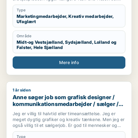
Har en søn på 7 hveranden uge.
Type
Kompetencer:
Marketingmedarbejder, Kreativ medarbejder,
Ufaglært
- Certifikat fra kurser som Content Creator gennem
HomeyMedia og Online UGC Academy.
Område
Midt-og Vestsjælland, Sydsjælland, Lolland og
- Canva
Falster, Hele Sjælland
- Office
- Outlook
Mere info
- Kundeservice
- Mine kompetencer fra stilling som projektkoordinator
1 år siden
Anne søger job som grafisk designer / kommunikationsmedar
Anne søger job som grafisk designer /
kommunikationsmedarbejder / sælger /
kreativ medarbejder / børnepasser
Jeg er villig til halvtid eller timeansættelse. Jeg er
meget dygtig grafiker og kreativ tænkene. Men jeg er
også villig til et sælgerjob. Er god til mennesker og
folk kan lide mig. Jeg har tre børn og elsker dem. Så
tænker også evt. et job i en kreativ børnehave,
Type