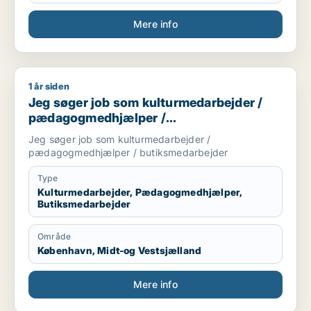
Mere info
1 år siden
Jeg søger job som kulturmedarbejder / pædagogmedhjælper
Jeg søger job som kulturmedarbejder /
pædagogmedhjælper /
butiksmedarbejder
Jeg søger job som kulturmedarbejder /
pædagogmedhjælper / butiksmedarbejder
Type
Kulturmedarbejder, Pædagogmedhjælper,
Butiksmedarbejder
Område
København, Midt-og Vestsjælland
Mere info