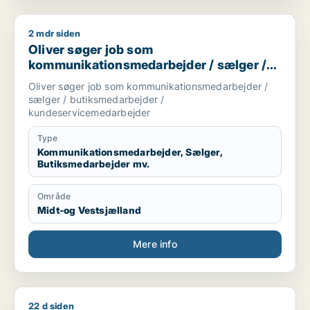
2 mdr siden
Oliver søger job som kommunikationsmedarbejder / sælger 
Oliver søger job som
kommunikationsmedarbejder / sælger /
butiksmedarbejder /
Oliver søger job som kommunikationsmedarbejder /
kundeservicemedarbejder
sælger / butiksmedarbejder /
kundeservicemedarbejder
Type
Kommunikationsmedarbejder, Sælger,
Butiksmedarbejder mv.
Område
Midt-og Vestsjælland
Mere info
22 d siden
Jeg søger job som kommunikationsmedarbejder / marketingme