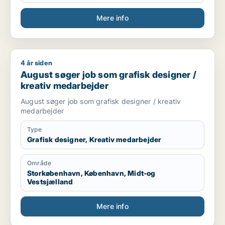
Mere info
4 år siden
August søger job som grafisk designer / kreativ medarbejde
August søger job som grafisk designer /
kreativ medarbejder
August søger job som grafisk designer / kreativ
medarbejder
Type
Grafisk designer, Kreativ medarbejder
Område
Storkøbenhavn, København, Midt-og
Vestsjælland
Mere info