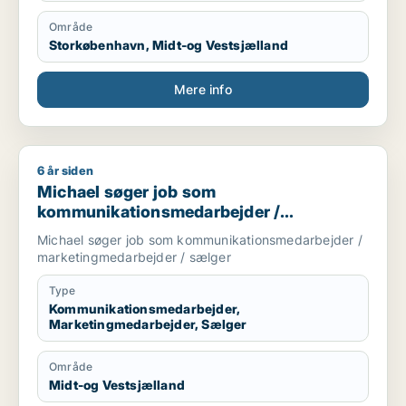
Område
Storkøbenhavn, Midt-og Vestsjælland
Mere info
6 år siden
Michael søger job som kommunikationsmedarbejder / marke
Michael søger job som
kommunikationsmedarbejder /
marketingmedarbejder / sælger
Michael søger job som kommunikationsmedarbejder /
marketingmedarbejder / sælger
Type
Kommunikationsmedarbejder,
Marketingmedarbejder, Sælger
Område
Midt-og Vestsjælland