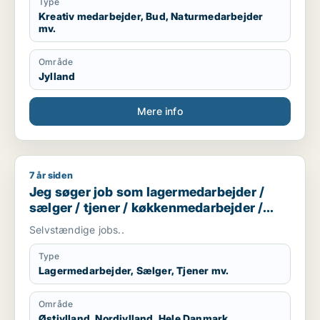
praktikplads.
Type
Jeg er mødestabil, pligtopfyldende, fleksibel og
Kreativ medarbejder, Bud, Naturmedarbejder
mv.
hjælpsom. Jeg er ikke bange for at give en hånd
ekstra.
Område
Jylland
Mere info
7 år siden
Jeg søger job som lagermedarbejder / sælger / tjener / kø
Jeg søger job som lagermedarbejder /
sælger / tjener / køkkenmedarbejder /
butiksmedarbejder
Selvstændige jobs..
Type
Lagermedarbejder, Sælger, Tjener mv.
Område
Østjylland, Nordjylland, Hele Danmark