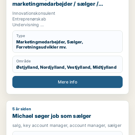
marketingmedarbejder / sælger /
forretningsudvikler / kreativ medarbejder
Innovationskonsulent
/ lærer
Entreprenørskab
Undervisning
Tekstskrivning
Type
Marketingmedarbejder, Sælger,
Forretningsudvikler mv.
Område
Østjylland, Nordjylland, Vestjylland, Midtjylland
Mere info
5 år siden
Michael søger job som sælger
Michael søger job som sælger
salg, key account manager, account manager, sælger