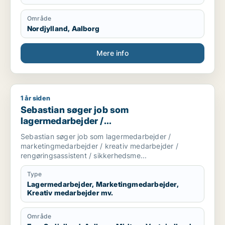
Område
Nordjylland, Aalborg
Mere info
1 år siden
Sebastian søger job som lagermedarbejder / marketingmedar
Sebastian søger job som
lagermedarbejder /
marketingmedarbejder / kreativ
Sebastian søger job som lagermedarbejder /
medarbejder / rengøringsassistent /
marketingmedarbejder / kreativ medarbejder /
sikkerhedsmedarbejder
rengøringsassistent / sikkerhedsme...
Type
Lagermedarbejder, Marketingmedarbejder,
Kreativ medarbejder mv.
Område