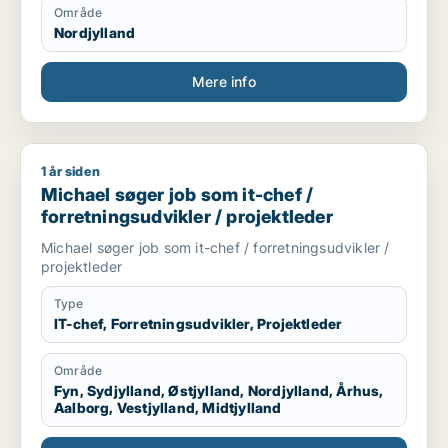
Område
Nordjylland
Mere info
1 år siden
Michael søger job som it-chef / forretningsudvikler / projekt
Michael søger job som it-chef /
forretningsudvikler / projektleder
Michael søger job som it-chef / forretningsudvikler /
projektleder
Type
IT-chef, Forretningsudvikler, Projektleder
Område
Fyn, Sydjylland, Østjylland, Nordjylland, Århus,
Aalborg, Vestjylland, Midtjylland