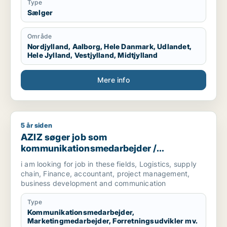
Type
Sælger
Område
Nordjylland, Aalborg, Hele Danmark, Udlandet,
Hele Jylland, Vestjylland, Midtjylland
Mere info
5 år siden
AZIZ søger job som kommunikationsmedarbejder / marketingm
AZIZ søger job som
kommunikationsmedarbejder /
marketingmedarbejder /
i am looking for job in these fields, Logistics, supply
forretningsudvikler /
chain, Finance, accountant, project management,
regnskabsmedarbejder / revisor
business development and communication
Type
Kommunikationsmedarbejder,
Marketingmedarbejder, Forretningsudvikler mv.