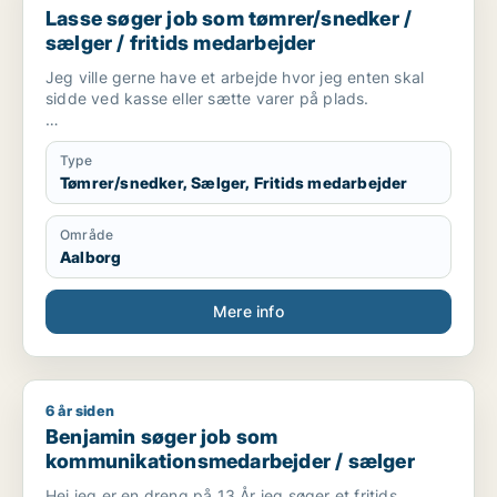
Lasse søger job som tømrer/snedker /
sælger / fritids medarbejder
Jeg ville gerne have et arbejde hvor jeg enten skal
sidde ved kasse eller sætte varer på plads.
Jeg er 17 år i gang med at tage en tømrer
uddannelse, spiller fodbold 2 gange om ugen.
Type
Tømrer/snedker, Sælger, Fritids medarbejder
Område
Aalborg
Mere info
6 år siden
Benjamin søger job som kommunikationsmedarbejder / sælg
Benjamin søger job som
kommunikationsmedarbejder / sælger
Hej jeg er en dreng på 13 År jeg søger et fritids