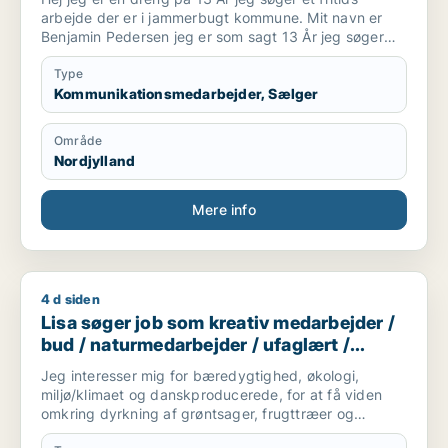
arbejde der er i jammerbugt kommune. Mit navn er
Benjamin Pedersen jeg er som sagt 13 År jeg søger
lige hvad der er, i salg og kommunikation det er lidt
om mig.
Type
Kommunikationsmedarbejder, Sælger
Område
Nordjylland
Mere info
4 d siden
Lisa søger job som kreativ medarbejder / bud / naturmedarbe
Lisa søger job som kreativ medarbejder /
bud / naturmedarbejder / ufaglært /
gartner
Jeg interesser mig for bæredygtighed, økologi,
miljø/klimaet og danskproducerede, for at få viden
omkring dyrkning af grøntsager, frugttræer og
frilandsgartneri og parat til at flytte for en mulig