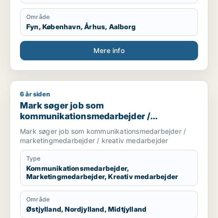
Område
Fyn, København, Århus, Aalborg
Mere info
6 år siden
Mark søger job som kommunikationsmedarbejder / marketin
Mark søger job som
kommunikationsmedarbejder /
marketingmedarbejder / kreativ
Mark søger job som kommunikationsmedarbejder /
medarbejder
marketingmedarbejder / kreativ medarbejder
Type
Kommunikationsmedarbejder,
Marketingmedarbejder, Kreativ medarbejder
Område
Østjylland, Nordjylland, Midtjylland