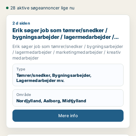
28 aktive søgeannoncer lige nu
2 d siden
Erik søger job som tømrer/snedker / bygningsarbejder / la
Erik søger job som tømrer/snedker /
bygningsarbejder / lagermedarbejder /
marketingmedarbejder / kreativ
Erik søger job som tømrer/snedker / bygningsarbejder
medarbejder
/ lagermedarbejder / marketingmedarbejder / kreativ
medarbejder
Type
Tømrer/snedker, Bygningsarbejder,
Lagermedarbejder mv.
Område
Nordjylland, Aalborg, Midtjylland
Mere info