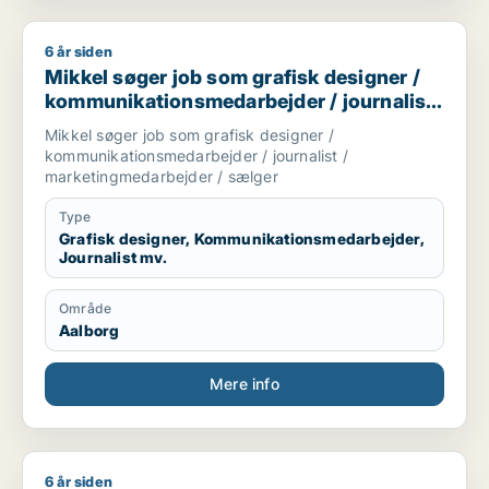
6 år siden
Mikkel søger job som grafisk designer / kommunikationsmeda
Mikkel søger job som grafisk designer /
kommunikationsmedarbejder / journalist
/ marketingmedarbejder / sælger
Mikkel søger job som grafisk designer /
kommunikationsmedarbejder / journalist /
marketingmedarbejder / sælger
Type
Grafisk designer, Kommunikationsmedarbejder,
Journalist mv.
Område
Aalborg
Mere info
6 år siden
Lasse søger job som tømrer/snedker / sælger / fritids medar