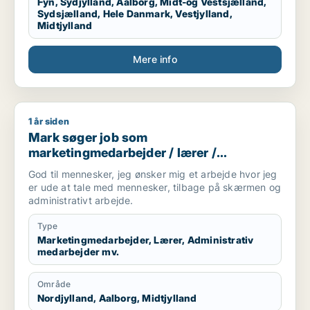
Fyn, Sydjylland, Aalborg, Midt-og Vestsjælland,
Sydsjælland, Hele Danmark, Vestjylland,
Midtjylland
Mere info
1 år siden
Mark søger job som marketingmedarbejder / lærer / administ
Mark søger job som
marketingmedarbejder / lærer /
administrativ medarbejder /
God til mennesker, jeg ønsker mig et arbejde hvor jeg
kontorassistent / hr-medarbejder
er ude at tale med mennesker, tilbage på skærmen og
administrativt arbejde.
Type
Marketingmedarbejder, Lærer, Administrativ
medarbejder mv.
Område
Nordjylland, Aalborg, Midtjylland