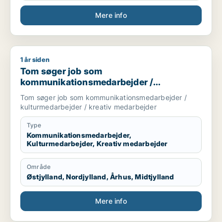
Mere info
1 år siden
Tom søger job som kommunikationsmedarbejder / kulturmeda
Tom søger job som
kommunikationsmedarbejder /
kulturmedarbejder / kreativ medarbejder
Tom søger job som kommunikationsmedarbejder /
kulturmedarbejder / kreativ medarbejder
Type
Kommunikationsmedarbejder,
Kulturmedarbejder, Kreativ medarbejder
Område
Østjylland, Nordjylland, Århus, Midtjylland
Mere info