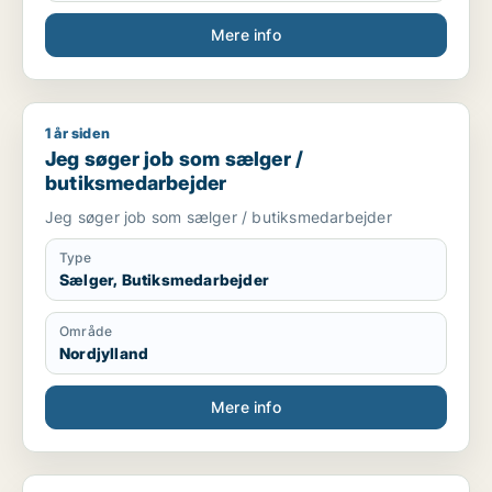
Mere info
1 år siden
Jeg søger job som sælger / butiksmedarbejder
Jeg søger job som sælger /
butiksmedarbejder
Jeg søger job som sælger / butiksmedarbejder
Type
Sælger, Butiksmedarbejder
Område
Nordjylland
Mere info