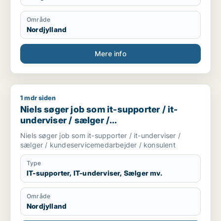
Område
Nordjylland
Mere info
1 mdr siden
Niels søger job som it-supporter / it-underviser / sælger / 
Niels søger job som it-supporter / it-
underviser / sælger /
kundeservicemedarbejder / konsulent
Niels søger job som it-supporter / it-underviser /
sælger / kundeservicemedarbejder / konsulent
Type
IT-supporter, IT-underviser, Sælger mv.
Område
Nordjylland