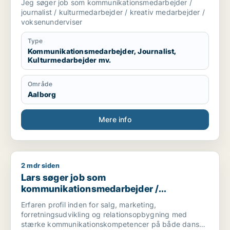
Jeg søger job som kommunikationsmedarbejder /
/ voksenunderviser
journalist / kulturmedarbejder / kreativ medarbejder /
voksenunderviser
Type
Kommunikationsmedarbejder, Journalist,
Kulturmedarbejder mv.
Område
Aalborg
Mere info
2 mdr siden
Lars søger job som kommunikationsmedarbejder / forretnings
Lars søger job som
kommunikationsmedarbejder /
forretningsudvikler / konsulent
Erfaren profil inden for salg, marketing,
forretningsudvikling og relationsopbygning med
stærke kommunikationskompetencer på både dansk