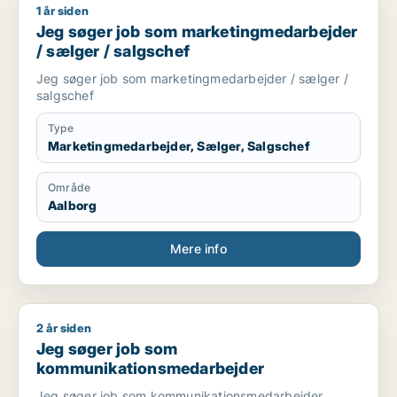
1 år siden
Jeg søger job som marketingmedarbejder / sælger / salgsch
Jeg søger job som marketingmedarbejder
/ sælger / salgschef
Jeg søger job som marketingmedarbejder / sælger /
salgschef
Type
Marketingmedarbejder, Sælger, Salgschef
Område
Aalborg
Mere info
2 år siden
Jeg søger job som kommunikationsmedarbejder
Jeg søger job som
kommunikationsmedarbejder
Jeg søger job som kommunikationsmedarbejder