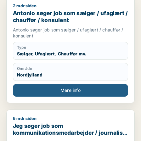
2 mdr siden
Antonio søger job som sælger / ufaglært / chauffør / konsule
Antonio søger job som sælger / ufaglært /
chauffør / konsulent
Antonio søger job som sælger / ufaglært / chauffør /
konsulent
Type
Sælger, Ufaglært , Chauffør mv.
Område
Nordjylland
Mere info
5 mdr siden
Jeg søger job som kommunikationsmedarbejder / journalist /
Jeg søger job som
kommunikationsmedarbejder / journalist
/ kulturmedarbejder / kreativ medarbejder