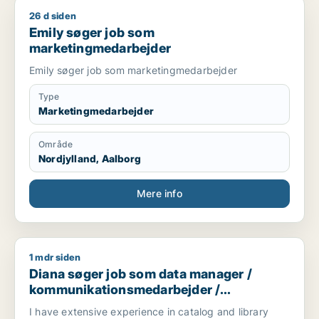
26 d siden
Emily søger job som marketingmedarbejder
Emily søger job som
marketingmedarbejder
Emily søger job som marketingmedarbejder
Type
Marketingmedarbejder
Område
Nordjylland, Aalborg
Mere info
1 mdr siden
Diana søger job som data manager / kommunikationsmedarbej
Diana søger job som data manager /
kommunikationsmedarbejder /
kulturmedarbejder / kreativ medarbejder /
I have extensive experience in catalog and library