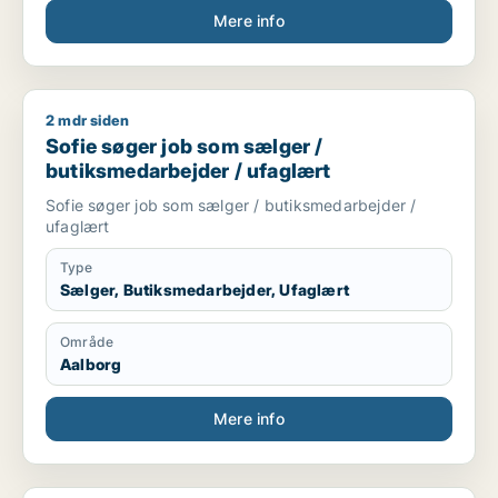
Mere info
2 mdr siden
Sofie søger job som sælger / butiksmedarbejder / ufaglært
Sofie søger job som sælger /
butiksmedarbejder / ufaglært
Sofie søger job som sælger / butiksmedarbejder /
ufaglært
Type
Sælger, Butiksmedarbejder, Ufaglært
Område
Aalborg
Mere info