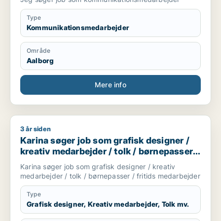
Type
Kommunikationsmedarbejder
Område
Aalborg
Mere info
3 år siden
Karina søger job som grafisk designer / kreativ medarbejder 
Karina søger job som grafisk designer /
kreativ medarbejder / tolk / børnepasser /
fritids medarbejder
Karina søger job som grafisk designer / kreativ
medarbejder / tolk / børnepasser / fritids medarbejder
Type
Grafisk designer, Kreativ medarbejder, Tolk mv.