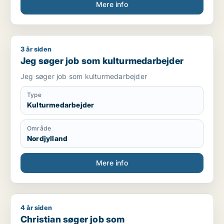
Mere info
3 år siden
Jeg søger job som kulturmedarbejder
Jeg søger job som kulturmedarbejder
Jeg søger job som kulturmedarbejder
Type
Kulturmedarbejder
Område
Nordjylland
Mere info
4 år siden
Christian søger job som marketingmedarbejder / sælger / for
Christian søger job som