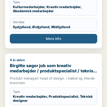
Type
Kulturmedarbejder, Kreativ medarbejder,
Akademisk medarbejder
Område
Sydjylland, Østjylland, Midtjylland
Mere info
4 år siden
Birgitte søger job som kreativ medarbejder / produktspeciali
Birgitte søger job som kreativ
medarbejder / produktspecialist / teknisk
designer
Produkt manager/ head of design. i møbel og interiør
branchen.
Type
Kreativ medarbejder, Produktspecialist, Teknisk
designer