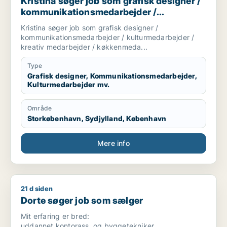
Kristina søger job som grafisk designer /
kommunikationsmedarbejder /
kulturmedarbejder / kreativ medarbejder /
Kristina søger job som grafisk designer /
køkkenmedarbejder
kommunikationsmedarbejder / kulturmedarbejder /
kreativ medarbejder / køkkenmeda...
Type
Grafisk designer, Kommunikationsmedarbejder,
Kulturmedarbejder mv.
Område
Storkøbenhavn, Sydjylland, København
Mere info
21 d siden
Dorte søger job som sælger
Dorte søger job som sælger
Mit erfaring er bred:
uddannet kontorass. og byggetekniker