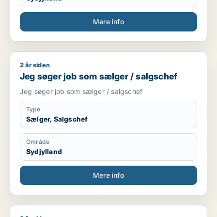
Mere info
2 år siden
Jeg søger job som sælger / salgschef
Jeg søger job som sælger / salgschef
Jeg søger job som sælger / salgschef
Type
Sælger, Salgschef
Område
Sydjylland
Mere info