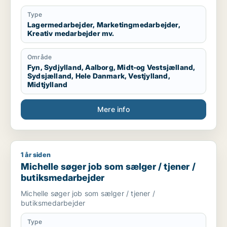
Type
Lagermedarbejder, Marketingmedarbejder,
Kreativ medarbejder mv.
Område
Fyn, Sydjylland, Aalborg, Midt-og Vestsjælland,
Sydsjælland, Hele Danmark, Vestjylland,
Midtjylland
Mere info
1 år siden
Michelle søger job som sælger / tjener / butiksmedarbejder
Michelle søger job som sælger / tjener /
butiksmedarbejder
Michelle søger job som sælger / tjener /
butiksmedarbejder
Type