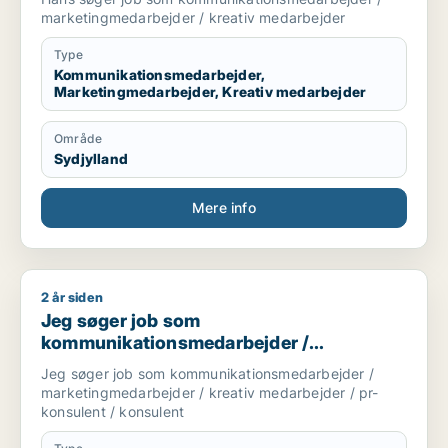
medarbejder
marketingmedarbejder / kreativ medarbejder
Type
Kommunikationsmedarbejder,
Marketingmedarbejder, Kreativ medarbejder
Område
Sydjylland
Mere info
2 år siden
Jeg søger job som kommunikationsmedarbejder / marketingme
Jeg søger job som
kommunikationsmedarbejder /
marketingmedarbejder / kreativ
Jeg søger job som kommunikationsmedarbejder /
medarbejder / pr-konsulent / konsulent
marketingmedarbejder / kreativ medarbejder / pr-
konsulent / konsulent