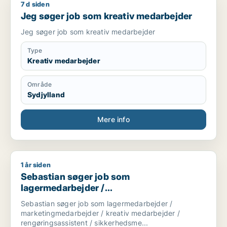
7 d siden
Jeg søger job som kreativ medarbejder
Jeg søger job som kreativ medarbejder
Jeg søger job som kreativ medarbejder
Type
Kreativ medarbejder
Område
Sydjylland
Mere info
1 år siden
Sebastian søger job som lagermedarbejder / marketingmedar
Sebastian søger job som
lagermedarbejder /
marketingmedarbejder / kreativ
Sebastian søger job som lagermedarbejder /
medarbejder / rengøringsassistent /
marketingmedarbejder / kreativ medarbejder /
sikkerhedsmedarbejder
rengøringsassistent / sikkerhedsme...