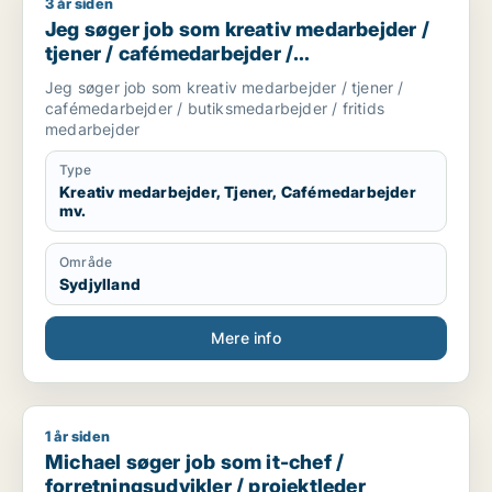
3 år siden
Jeg søger job som kreativ medarbejder / tjener / cafémedarb
Jeg søger job som kreativ medarbejder /
tjener / cafémedarbejder /
butiksmedarbejder / fritids medarbejder
Jeg søger job som kreativ medarbejder / tjener /
cafémedarbejder / butiksmedarbejder / fritids
medarbejder
Type
Kreativ medarbejder, Tjener, Cafémedarbejder
mv.
Område
Sydjylland
Mere info
1 år siden
Michael søger job som it-chef / forretningsudvikler / projekt
Michael søger job som it-chef /
forretningsudvikler / projektleder