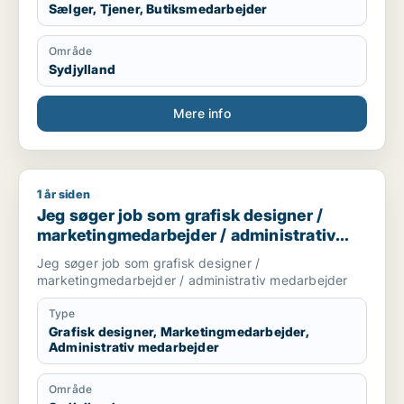
Sælger, Tjener, Butiksmedarbejder
Område
Sydjylland
Mere info
1 år siden
Jeg søger job som grafisk designer / marketingmedarbejder 
Jeg søger job som grafisk designer /
marketingmedarbejder / administrativ
medarbejder
Jeg søger job som grafisk designer /
marketingmedarbejder / administrativ medarbejder
Type
Grafisk designer, Marketingmedarbejder,
Administrativ medarbejder
Område