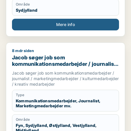
Område
Sydjylland
Mere info
8 mdr siden
Jacob søger job som kommunikationsmedarbejder / journalis
Jacob søger job som
kommunikationsmedarbejder / journalist
/ marketingmedarbejder /
Jacob søger job som kommunikationsmedarbejder /
kulturmedarbejder / kreativ medarbejder
journalist / marketingmedarbejder / kulturmedarbejder
/ kreativ medarbejder
Type
Kommunikationsmedarbejder, Journalist,
Marketingmedarbejder mv.
Område
Fyn, Sydjylland, Østjylland, Vestjylland,
Midtjylland