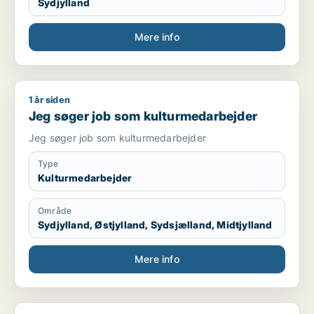
Sydjylland
Mere info
1 år siden
Jeg søger job som kulturmedarbejder
Jeg søger job som kulturmedarbejder
Jeg søger job som kulturmedarbejder
Type
Kulturmedarbejder
Område
Sydjylland, Østjylland, Sydsjælland, Midtjylland
Mere info