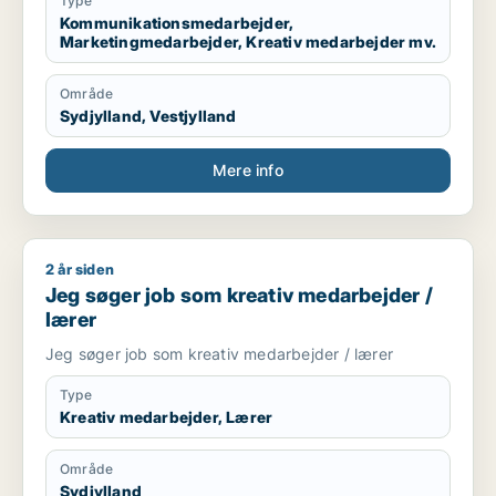
Type
Kommunikationsmedarbejder,
Marketingmedarbejder, Kreativ medarbejder mv.
Område
Sydjylland, Vestjylland
Mere info
2 år siden
Jeg søger job som kreativ medarbejder / lærer
Jeg søger job som kreativ medarbejder /
lærer
Jeg søger job som kreativ medarbejder / lærer
Type
Kreativ medarbejder, Lærer
Område
Sydjylland