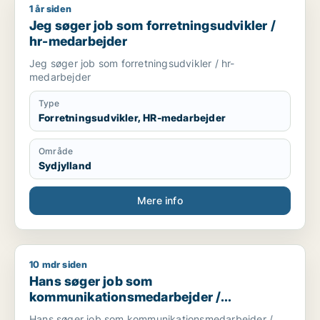
1 år siden
Jeg søger job som forretningsudvikler / hr-medarbejder
Jeg søger job som forretningsudvikler /
hr-medarbejder
Jeg søger job som forretningsudvikler / hr-
medarbejder
Type
Forretningsudvikler, HR-medarbejder
Område
Sydjylland
Mere info
10 mdr siden
Hans søger job som kommunikationsmedarbejder / marketin
Hans søger job som
kommunikationsmedarbejder /
marketingmedarbejder / kreativ
Hans søger job som kommunikationsmedarbejder /