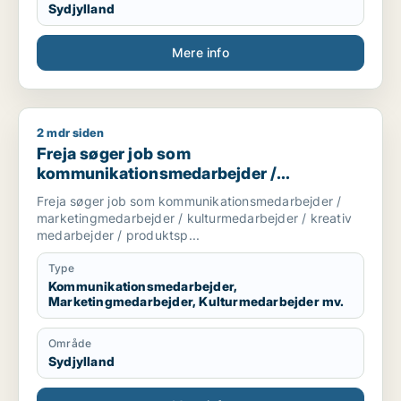
Sydjylland
Mere info
2 mdr siden
Freja søger job som kommunikationsmedarbejder / marketing
Freja søger job som
kommunikationsmedarbejder /
marketingmedarbejder /
Freja søger job som kommunikationsmedarbejder /
kulturmedarbejder / kreativ medarbejder /
marketingmedarbejder / kulturmedarbejder / kreativ
produktspecialist
medarbejder / produktsp...
Type
Kommunikationsmedarbejder,
Marketingmedarbejder, Kulturmedarbejder mv.
Område
Sydjylland