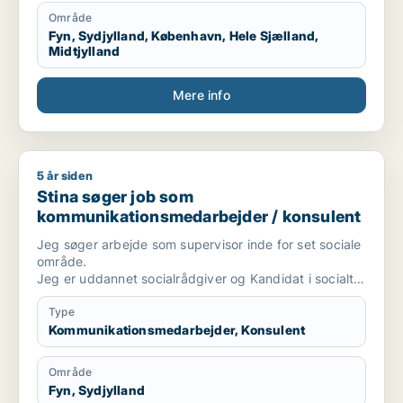
Område
Fyn, Sydjylland, København, Hele Sjælland,
Midtjylland
Mere info
5 år siden
Stina søger job som kommunikationsmedarbejder / konsulen
Stina søger job som
kommunikationsmedarbejder / konsulent
Jeg søger arbejde som supervisor inde for set sociale
område.
Jeg er uddannet socialrådgiver og Kandidat i socialt
arbejde, samt har et par videreuddannelser inde for
supervision og terapi.
Type
Jeg har hele mit voksenliv haft med udsatte
Kommunikationsmedarbejder, Konsulent
børn/unge og deres familier og nærmeste voksende
at gøre og brænder for at medvirke til at give dem de
Område
bedst mulige vilkår. Jeg er uddannet socialrådgiver
Fyn, Sydjylland
(1993) og Kandidat I Socialt arbejde (2012),