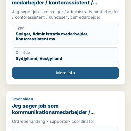
medarbejder / kontorassistent /
kundeservicemedarbejder
Jeg søger job som sælger / administrativ medarbejder
/ kontorassistent / kundeservicemedarbejder
Type
Sælger, Administrativ medarbejder,
Kontorassistent mv.
Område
Sydjylland, Vestjylland
Mere info
1 mdr siden
Jeg søger job som kommunikationsmedarbejder / kundeser
Jeg søger job som
kommunikationsmedarbejder /
kundeservicemedarbejder
Ordrebehandling - supporter- coordinator