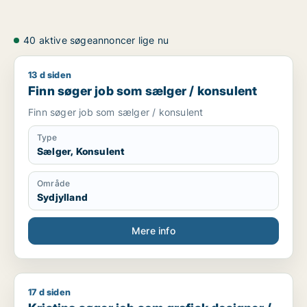
40 aktive søgeannoncer lige nu
13 d siden
Finn søger job som sælger / konsulent
Finn søger job som sælger / konsulent
Finn søger job som sælger / konsulent
Type
Sælger, Konsulent
Område
Sydjylland
Mere info
17 d siden
Kristina søger job som grafisk designer / kommunikationsm