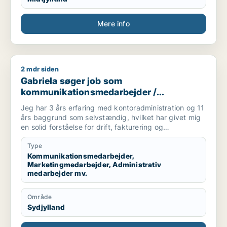
Mere info
2 mdr siden
Gabriela søger job som kommunikationsmedarbejder / marketi
Gabriela søger job som
kommunikationsmedarbejder /
marketingmedarbejder / administrativ
Jeg har 3 års erfaring med kontoradministration og 11
medarbejder / receptionist /
års baggrund som selvstændig, hvilket har givet mig
kontorassistent
en solid forståelse for drift, fakturering og
professionel B2B/B2C-kommunikation. Jeg har
konkret erfaring med håndtering af følsomme
Type
persondata og kontraktindgåelse fra
Kommunikationsmedarbejder,
Marketingmedarbejder, Administrativ
forsikringsbranchen. Teknisk er jeg stærk med
medarbejder mv.
certificering i Dynamics 365 (CRM), rutineret bruger
af Office 365/Google Workspace og skriver 75 ord i
minuttet med høj præcision.
Område
Sydjylland
Efter at være flyttet hjem til Danmark har jeg slået
rødder i Esbjerg, og jeg søger nu en stabil og