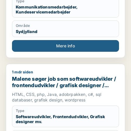
Type
Kommunikationsmedarbejder,
Kundeservicemedarbejder
Område
Sydjylland
Mere info
1 mdr siden
Malene søger job som softwareudvikler / frontendudvikler /
Malene søger job som softwareudvikler /
frontendudvikler / grafisk designer /
marketingmedarbejder / kreativ
HTML, CSS, php, Java, adobrpakken, c#, sql
medarbejder
databaser, grafisk design, wordpress
Type
Softwareudvikler, Frontendudvikler, Grafisk
designer mv.