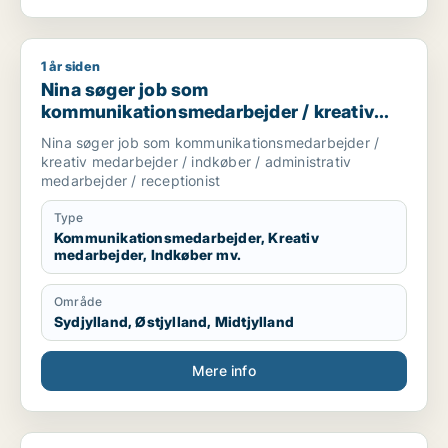
1 år siden
Nina søger job som kommunikationsmedarbejder / kreativ med
Nina søger job som
kommunikationsmedarbejder / kreativ
medarbejder / indkøber / administrativ
Nina søger job som kommunikationsmedarbejder /
medarbejder / receptionist
kreativ medarbejder / indkøber / administrativ
medarbejder / receptionist
Type
Kommunikationsmedarbejder, Kreativ
medarbejder, Indkøber mv.
Område
Sydjylland, Østjylland, Midtjylland
Mere info