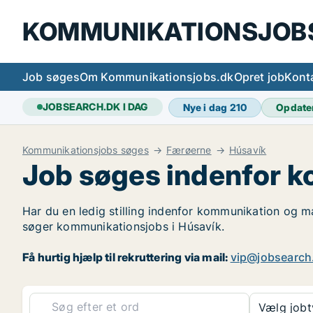
KOMMUNIKATIONSJOB
Job søges
Om Kommunikationsjobs.dk
Opret job
Kont
JOBSEARCH.DK I DAG
Nye i dag
210
Opdate
Kommunikationsjobs søges
Færøerne
Húsavík
Job søges indenfor k
Har du en ledig stilling indenfor kommunikation og ma
søger kommunikationsjobs i Húsavík.
Få hurtig hjælp til rekruttering via mail:
vip@jobsearch
Vælg job