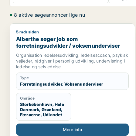
8 aktive søgeannoncer lige nu
5 mdr siden
Alberthe søger job som forretningsudvikler / voks
Alberthe søger job som
forretningsudvikler / voksenunderviser
Organisation ledelsesudvikling, ledelsescoach, psykisk
vejleder, rådgiver i personlig udvikling, undervisning i
ledelse og selvledelse
Type
Forretningsudvikler, Voksenunderviser
Område
Storkøbenhavn, Hele
Danmark, Grønland,
Færøerne, Udlandet
Mere info