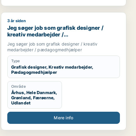
3 år siden
medarbejder
Jeg søger job som grafisk designer / kreativ medar
Jeg søger job som grafisk designer /
kreativ medarbejder /
pædagogmedhjælper
Jeg søger job som grafisk designer / kreativ
medarbejder / pædagogmedhjælper
Type
Grafisk designer, Kreativ medarbejder,
Pædagogmedhjælper
Område
Århus, Hele Danmark,
Grønland, Færøerne,
Udlandet
Mere info