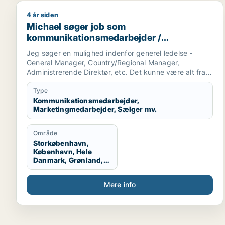
4 år siden
Michael søger job som kommunikationsmedarbejder 
Michael søger job som
kommunikationsmedarbejder /
marketingmedarbejder / sælger /
Jeg søger en mulighed indenfor generel ledelse -
forretningsudvikler / kulturmedarbejder
General Manager, Country/Regional Manager,
Administrerende Direktør, etc. Det kunne være alt fra
en startup virksomhed til et etableret selskab.
Type
Branchen er i udgangspunktet mindre vigtig for mig,
Kommunikationsmedarbejder,
Marketingmedarbejder, Sælger mv.
så længe at virksomheden har et godt produkt og
gode værdier.
Område
Jeg er selv af natur en pragmatisk, menneskelig og
Storkøbenhavn,
omstillingsparat leder, som ynder at se på helheden og
København, Hele
de store træk, men med et stærkt fokus på bundlinien.
Danmark, Grønland,
Færøerne, Udlandet
Mere info