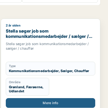
2 år siden
rnalist / kulturmedarbejder / lærer / pædagog
Stella søger job som kommunikationsmedarbejder / sæ
Stella søger job som
kommunikationsmedarbejder / sælger /
chauffør
Stella søger job som kommunikationsmedarbejder /
sælger / chauffør
Type
Kommunikationsmedarbejder, Sælger, Chauffør
Område
Grønland, Færøerne,
Udlandet
Mere info