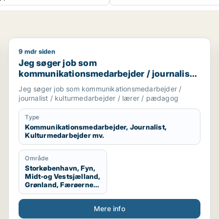
9 mdr siden
enunderviser
Jeg søger job som kommunikationsmedarbejder / jou
Jeg søger job som
kommunikationsmedarbejder / journalist /
kulturmedarbejder / lærer / pædagog
Jeg søger job som kommunikationsmedarbejder /
journalist / kulturmedarbejder / lærer / pædagog
Type
Kommunikationsmedarbejder, Journalist,
Kulturmedarbejder mv.
Område
Storkøbenhavn, Fyn,
Midt-og Vestsjælland,
Grønland, Færøerne,
Udlandet
Mere info