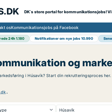
S.DK
DK´s store portal for kommunikationsjobs! V
akt os
Kommunikationsjobs på Facebook
rede 24h
1.180
Notifikationer om nye jobs
10.990
Sene
ommunikation og marke
rkedsføring i Húsavík? Start din rekrutteringsproces her. 
.dk
.
type
Húsavík