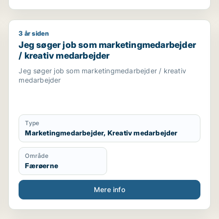
3 år siden
sistent / chauffør
Jeg søger job som marketingmedarbejder / kreativ 
Jeg søger job som marketingmedarbejder
/ kreativ medarbejder
Jeg søger job som marketingmedarbejder / kreativ
medarbejder
Type
Marketingmedarbejder, Kreativ medarbejder
Område
Færøerne
Mere info