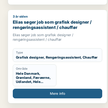
3 år siden
Elias søger job som grafisk designer / rengøringsas
Elias søger job som grafisk designer /
rengøringsassistent / chauffør
Elias søger job som grafisk designer /
rengøringsassistent / chauffør
Type
Grafisk designer, Rengøringsassistent, Chauffør
Område
Hele Danmark,
Grønland, Færøerne,
Udlandet, Hele
Sjælland, Hele Jylland
Mere info