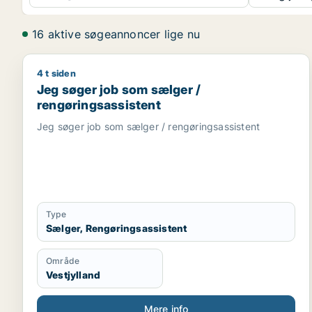
16 aktive søgeannoncer lige nu
4 t siden
Jeg søger job som sælger / rengøringsassistent
Jeg søger job som sælger /
rengøringsassistent
Jeg søger job som sælger / rengøringsassistent
Type
Sælger, Rengøringsassistent
Område
Vestjylland
Mere info