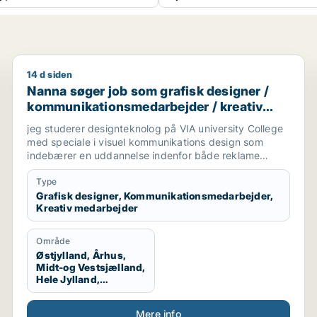
14 d siden
Nanna søger job som grafisk designer / kommunikat
Nanna søger job som grafisk designer /
kommunikationsmedarbejder / kreativ
medarbejder
jeg studerer designteknolog på VIA university College
med speciale i visuel kommunikations design som
indebærer en uddannelse indenfor både reklame
branchen og grafisk design. Vi arbejder med
magasiner, kampagner, plakater, styling til billeder,
Type
mode og livsstil, trends og markedsføring. jeg søger
Grafisk designer, Kommunikationsmedarbejder,
Kreativ medarbejder
praktikplads indefor grafisk design, kampagner,
reklamer, SoMe, magasiner, reklame bureau, mode
brands, livsstil brands, stylist og generelt alt der har
Område
med visuel kommunikation at gøre.
Østjylland, Århus,
Midt-og Vestsjælland,
Hele Jylland,
Vestjylland,
Midtjylland
Mere info