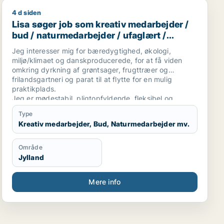
4 d siden
bejder / sælger / kreativ medarbejder / produktspecialis
Lisa søger job som kreativ medarbejder / bud / naturm
Lisa søger job som kreativ medarbejder /
bud / naturmedarbejder / ufaglært /
gartner
Jeg interesser mig for bæredygtighed, økologi,
miljø/klimaet og danskproducerede, for at få viden
omkring dyrkning af grøntsager, frugttræer og
frilandsgartneri og parat til at flytte for en mulig
praktikplads.
Jeg er mødestabil, pligtopfyldende, fleksibel og
hjælpsom. Jeg er ikke bange for at give en hånd
Type
ekstra.
Kreativ medarbejder, Bud, Naturmedarbejder mv.
Område
Jylland
Mere info