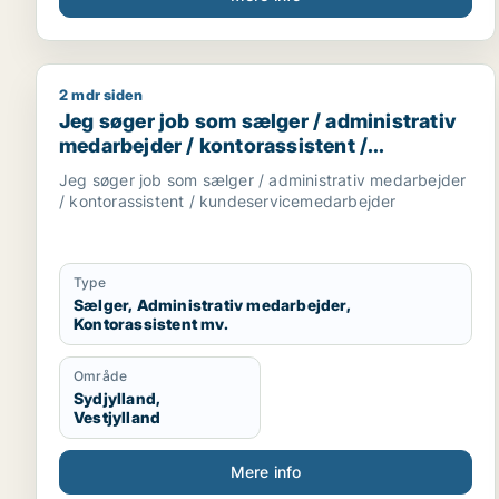
2 mdr siden
Jeg søger job som sælger / administrativ medarbe
Jeg søger job som sælger / administrativ
medarbejder / kontorassistent /
kundeservicemedarbejder
Jeg søger job som sælger / administrativ medarbejder
/ kontorassistent / kundeservicemedarbejder
Type
Sælger, Administrativ medarbejder,
Kontorassistent mv.
Område
Sydjylland,
Vestjylland
Mere info