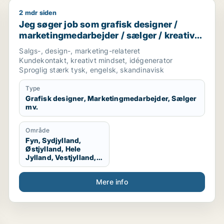
2 mdr siden
er / salgschef
Jeg søger job som grafisk designer / marketingmedar
Jeg søger job som grafisk designer /
marketingmedarbejder / sælger / kreativ
medarbejder / produktspecialist
Salgs-, design-, marketing-relateret
Kundekontakt, kreativt mindset, idégenerator
Sproglig stærk tysk, engelsk, skandinavisk
Type
Grafisk designer, Marketingmedarbejder, Sælger
mv.
Område
Fyn, Sydjylland,
Østjylland, Hele
Jylland, Vestjylland,
Midtjylland
Mere info