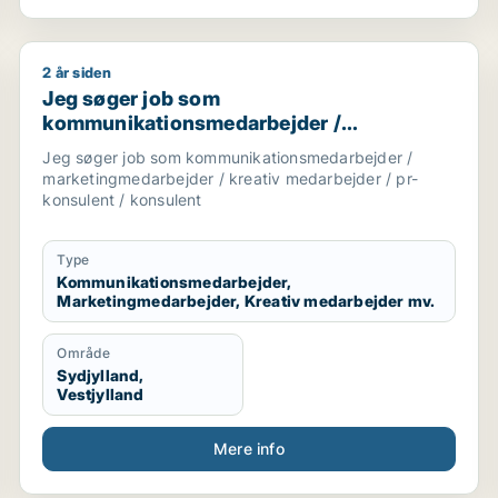
2 år siden
tingmedarbejder / kreativ medarbejder / rengøringsassis
Jeg søger job som kommunikationsmedarbejder / mar
Jeg søger job som
kommunikationsmedarbejder /
marketingmedarbejder / kreativ
Jeg søger job som kommunikationsmedarbejder /
medarbejder / pr-konsulent / konsulent
marketingmedarbejder / kreativ medarbejder / pr-
konsulent / konsulent
Type
Kommunikationsmedarbejder,
Marketingmedarbejder, Kreativ medarbejder mv.
Område
Sydjylland,
Vestjylland
Mere info