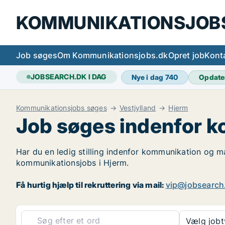
KOMMUNIKATIONSJOB
Job søges
Om Kommunikationsjobs.dk
Opret job
Kont
JOBSEARCH.DK I DAG
Nye i dag
740
Opdate
Kommunikationsjobs søges
Vestjylland
Hjerm
Job søges indenfor k
Har du en ledig stilling indenfor kommunikation og ma
kommunikationsjobs i Hjerm.
Få hurtig hjælp til rekruttering via mail:
vip@jobsearch
Vælg job