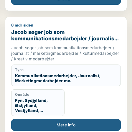
8 mdr siden
jder / kontorassistent / kundeservicemedarbejder
Jacob søger job som kommunikationsmedarbejder / jo
Jacob søger job som
kommunikationsmedarbejder / journalist /
marketingmedarbejder /
Jacob søger job som kommunikationsmedarbejder /
kulturmedarbejder / kreativ medarbejder
journalist / marketingmedarbejder / kulturmedarbejder
/ kreativ medarbejder
Type
Kommunikationsmedarbejder, Journalist,
Marketingmedarbejder mv.
Område
Fyn, Sydjylland,
Østjylland,
Vestjylland,
Midtjylland
Mere info