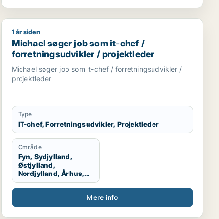
1 år siden
tent / sikkerhedsmedarbejder
ketingmedarbejder / kreativ medarbejder / pr-konsulent 
Michael søger job som it-chef / forretningsudvikler / p
Michael søger job som it-chef /
forretningsudvikler / projektleder
Michael søger job som it-chef / forretningsudvikler /
projektleder
Type
IT-chef, Forretningsudvikler, Projektleder
Område
Fyn, Sydjylland,
Østjylland,
Nordjylland, Århus,
Aalborg, Vestjylland,
Midtjylland
Mere info