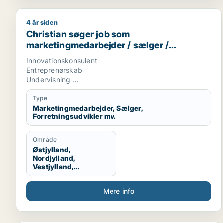
4 år siden
Christian søger job som marketingmedarbejder / sæ
Christian søger job som
marketingmedarbejder / sælger /
forretningsudvikler / kreativ medarbejder
Innovationskonsulent
/ lærer
Entreprenørskab
Undervisning
Tekstskrivning
Type
Marketingmedarbejder, Sælger,
Forretningsudvikler mv.
Område
Østjylland,
Nordjylland,
Vestjylland,
Midtjylland
Mere info