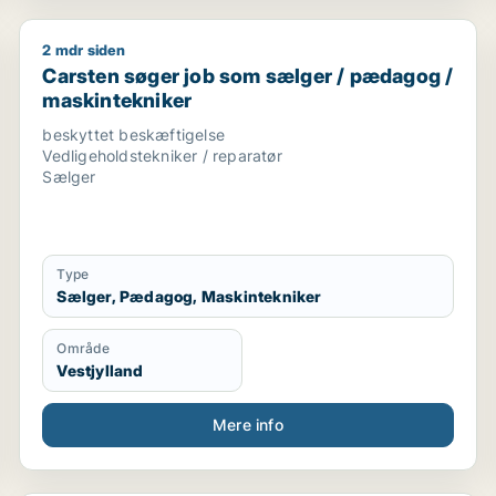
2 mdr siden
lger / forretningsudvikler / kreativ medarbejder / lærer
Carsten søger job som sælger / pædagog / maskint
Carsten søger job som sælger / pædagog /
maskintekniker
beskyttet beskæftigelse
Vedligeholdstekniker / reparatør
Sælger
Type
Sælger, Pædagog, Maskintekniker
Område
Vestjylland
Mere info