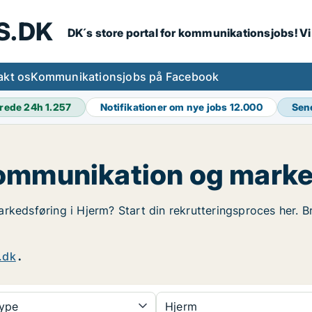
S.DK
DK´s store portal for kommunikationsjobs! V
akt os
Kommunikationsjobs på Facebook
rede 24h
1.257
Notifikationer om nye jobs
12.000
Sen
ommunikation og marke
rkedsføring i Hjerm? Start din rekrutteringsproces her. Br
.dk
.
type
Hjerm