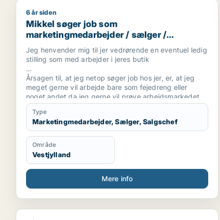
6 år siden
Mikkel søger job som marketingmedarbejder / sælg
Mikkel søger job som
marketingmedarbejder / sælger /
salgschef
Jeg henvender mig til jer vedrørende en eventuel ledig
stilling som med arbejder i jeres butik
Årsagen til, at jeg netop søger job hos jer, er, at jeg
meget gerne vil arbejde bare som fejedreng eller
noget andet da jeg gerne vil prøve arbejdsmarkedet
jeg har haft 2 jobs som fejedreng før så kender det lidt
Type
Marketingmedarbejder, Sælger, Salgschef
Jeg er for nylig startet i 8 på tarm skole
overbygningen.
Område
Jeg har arbejdet med flere ting før men vil gerne finde
Vestjylland
et ordentligt arbejde så tænkte det godt kunne blive
hos jer
Mere info
Jeg føler virkelig, at en ansættelse hos jer vil være det
bedste, mvh mikkel nilsson