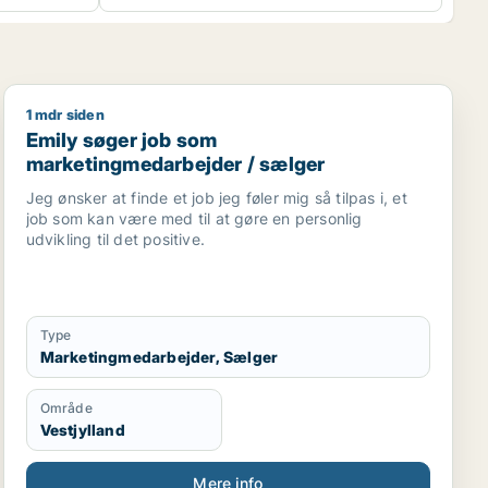
1 mdr siden
ionsmedarbejder / kreativ medarbejder
Emily søger job som marketingmedarbejder / sælger
Emily søger job som
marketingmedarbejder / sælger
Jeg ønsker at finde et job jeg føler mig så tilpas i, et
job som kan være med til at gøre en personlig
udvikling til det positive.
Type
Marketingmedarbejder, Sælger
Område
Vestjylland
Mere info