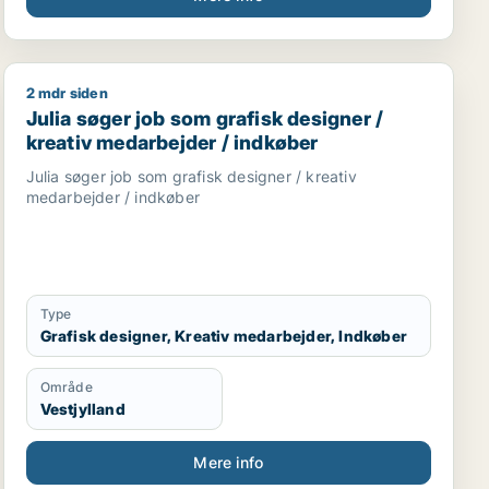
2 mdr siden
urnalist / marketingmedarbejder / kulturmedarbejder / 
Julia søger job som grafisk designer / kreativ medarbe
Julia søger job som grafisk designer /
kreativ medarbejder / indkøber
Julia søger job som grafisk designer / kreativ
medarbejder / indkøber
Type
Grafisk designer, Kreativ medarbejder, Indkøber
Område
Vestjylland
Mere info