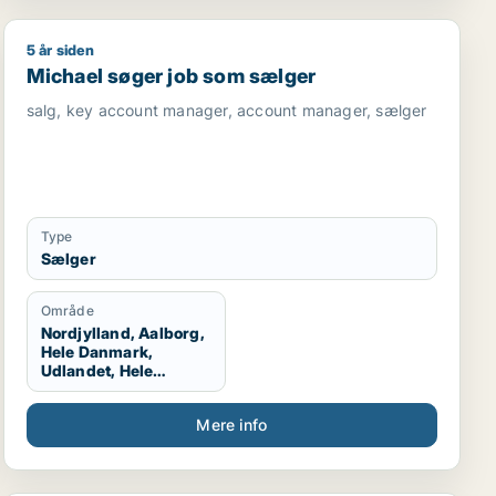
5 år siden
ekniker
Michael søger job som sælger
Michael søger job som sælger
salg, key account manager, account manager, sælger
Type
Sælger
Område
Nordjylland, Aalborg,
Hele Danmark,
Udlandet, Hele
Jylland, Vestjylland,
Midtjylland
Mere info