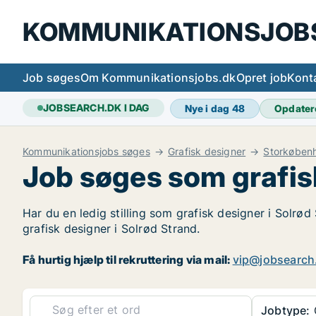
KOMMUNIKATIONSJOB
Job søges
Om Kommunikationsjobs.dk
Opret job
Kont
JOBSEARCH.DK I DAG
Nye i dag
48
Opdater
Kommunikationsjobs søges
Grafisk designer
Storkøben
Job søges som grafisk
Har du en ledig stilling som grafisk designer i Solrød
grafisk designer i Solrød Strand.
Få hurtig hjælp til rekruttering via mail:
vip@jobsearch
Jobtype:
G