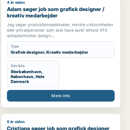
4 år siden
rativ medarbejder
darbejder
Adam søger job som grafisk designer / kreativ medar
Adam søger job som grafisk designer /
kreativ medarbejder
Jeg søger produktionsselskaber, mindre virksomheder
eller privatpersoner som skal have lavet lettere VFX
arbejde/motion design.
Jeg er skarp, og har super meget passion for faget.
Type
Grafisk designer, Kreativ medarbejder
Område
Storkøbenhavn,
København, Hele
Danmark
Mere info
6 år siden
forretningsudvikler
ionsmedarbejder / kulturmedarbejder
Cristiana søger job som grafisk designer
Cristiana søger job som grafisk designer