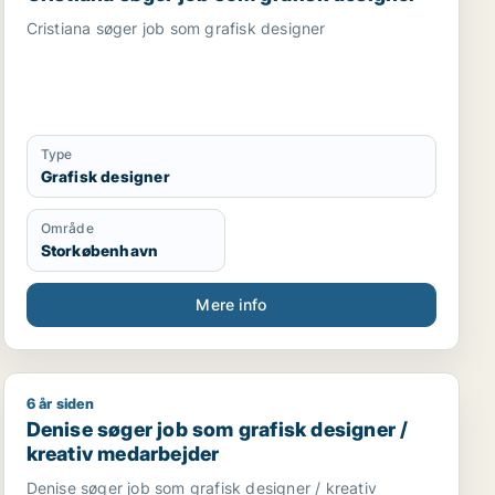
Cristiana søger job som grafisk designer
Type
Grafisk designer
Område
Storkøbenhavn
Mere info
6 år siden
turmedarbejder / kreativ medarbejder / produktspecialist
Denise søger job som grafisk designer / kreativ meda
Denise søger job som grafisk designer /
kreativ medarbejder
Denise søger job som grafisk designer / kreativ