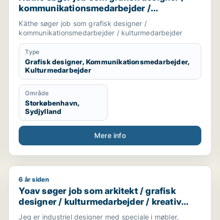
kommunikationsmedarbejder /
kulturmedarbejder
Käthe søger job som grafisk designer /
kommunikationsmedarbejder / kulturmedarbejder
Type
Grafisk designer, Kommunikationsmedarbejder,
Kulturmedarbejder
Område
Storkøbenhavn,
Sydjylland
Mere info
6 år siden
Yoav søger job som arkitekt / grafisk designer / kul
Yoav søger job som arkitekt / grafisk
designer / kulturmedarbejder / kreativ
medarbejder / produktspecialist
Jeg er industriel designer med speciale i møbler.