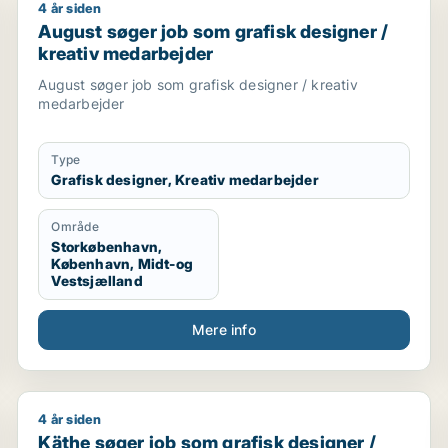
4 år siden
 / marketingmedarbejder / kreativ medarbejder / administ
August søger job som grafisk designer / kreativ me
August søger job som grafisk designer /
kreativ medarbejder
August søger job som grafisk designer / kreativ
medarbejder
Type
Grafisk designer, Kreativ medarbejder
Område
Storkøbenhavn,
København, Midt-og
Vestsjælland
Mere info
4 år siden
ationsmedarbejder / journalist / marketingmedarbejder / 
Käthe søger job som grafisk designer / kommunikat
Käthe søger job som grafisk designer /