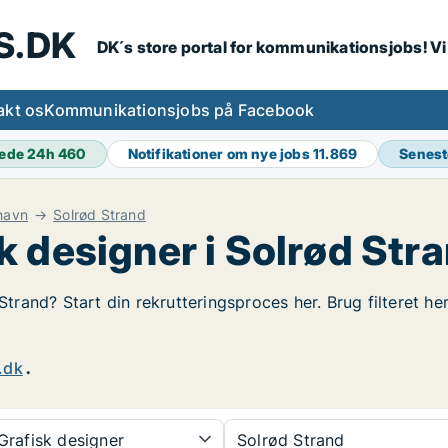
S.DK
DK´s store portal for kommunikationsjobs! V
akt os
Kommunikationsjobs på Facebook
ede 24h
460
Notifikationer om nye jobs
11.869
Senest
havn
Solrød Strand
 designer i Solrød Str
 Strand? Start din rekrutteringsproces her. Brug filteret h
.dk
.
rafisk designer
Solrød Strand