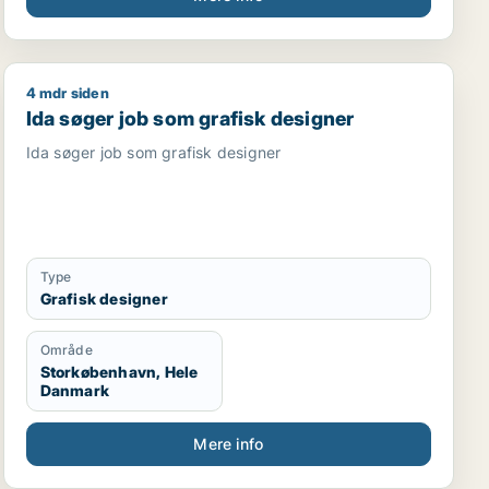
netop her, de stærkeste løsninger opstår.
4 mdr siden
ionsmedarbejder / marketingmedarbejder / kreativ medarb
Ida søger job som grafisk designer
Ida søger job som grafisk designer
Ida søger job som grafisk designer
Type
Grafisk designer
Område
Storkøbenhavn, Hele
Danmark
Mere info