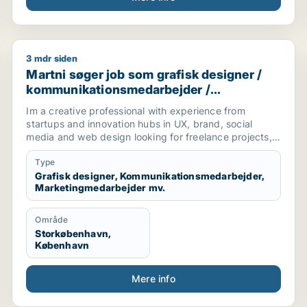
3 mdr siden
Martni søger job som grafisk designer / kommunikat
Martni søger job som grafisk designer /
kommunikationsmedarbejder /
marketingmedarbejder / kreativ
Im a creative professional with experience from
medarbejder / produktspecialist
startups and innovation hubs in UX, brand, social
media and web design looking for freelance projects,
part-time and full-time roles.
Type
[xxxxx]
Grafisk designer, Kommunikationsmedarbejder,
Marketingmedarbejder mv.
Område
Storkøbenhavn,
København
Mere info