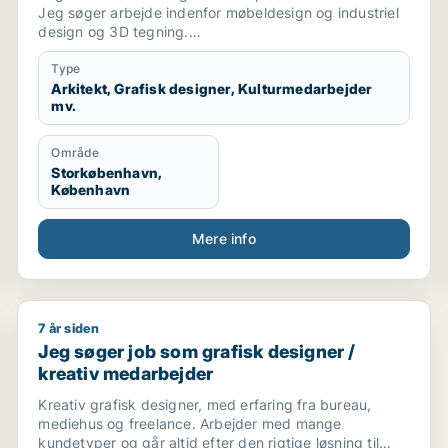
Jeg søger arbejde indenfor møbeldesign og industriel
design og 3D tegning.
Jeg er 43 år og har flere års erfaring som
møbeldesigner- og bygger og som sales engineer.
Type
Arkitekt, Grafisk designer, Kulturmedarbejder
mv.
Område
Storkøbenhavn,
København
Mere info
7 år siden
igner / kommunikationsmedarbejder / marketingmedarbejd
Jeg søger job som grafisk designer / kreativ medarb
Jeg søger job som grafisk designer /
kreativ medarbejder
Kreativ grafisk designer, med erfaring fra bureau,
mediehus og freelance. Arbejder med mange
kundetyper og går altid efter den rigtige løsning til