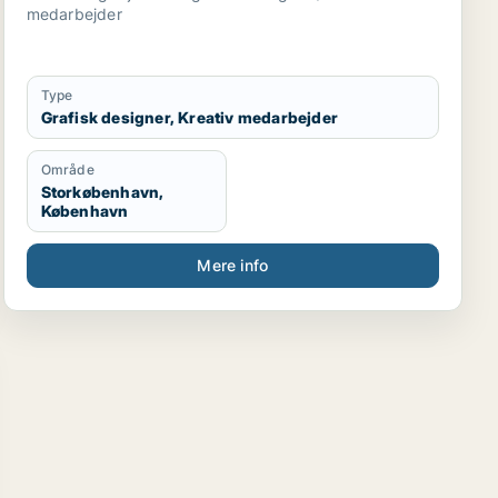
medarbejder
Type
Grafisk designer, Kreativ medarbejder
Område
Storkøbenhavn,
København
Mere info
er
ejder