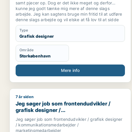
samt pjecer op. Dog er det ikke meget og derfor
kunne jeg godt tænke mig mere af denne slags
arbejde. Jeg kan sagtens bruge min fritid til at udføre
denne slags arbejde og vil elske at få lov til at sidde
med diverse opsætninger til tryk.
Type
Grafisk designer
Område
Storkøbenhavn
Mere info
7 år siden
Jeg søger job som frontendudvikler / grafisk des
Jeg søger job som frontendudvikler /
grafisk designer /
kommunikationsmedarbejder /
Jeg søger job som frontendudvikler / grafisk designer
marketingmedarbejder
/ kommunikationsmedarbejder /
marketingmedarbejder