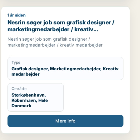
1 år siden
bejder / fritids medarbejder
Nesrin søger job som grafisk designer / marketingmed
Nesrin søger job som grafisk designer /
marketingmedarbejder / kreativ
medarbejder
Nesrin søger job som grafisk designer /
marketingmedarbejder / kreativ medarbejder
Type
Grafisk designer, Marketingmedarbejder, Kreativ
medarbejder
Område
Storkøbenhavn,
København, Hele
Danmark
Mere info