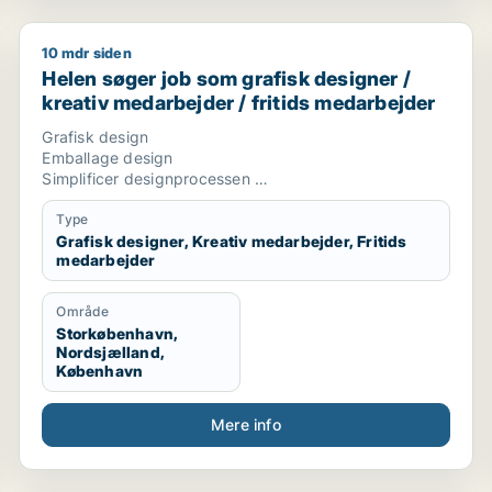
10 mdr siden
Helen søger job som grafisk designer / kreativ medar
Helen søger job som grafisk designer /
kreativ medarbejder / fritids medarbejder
Grafisk design
Emballage design
Simplificer designprocessen
CVI/design manual udførelse vedligehold og udvikling
Animationer
Type
Video udvikling
Grafisk designer, Kreativ medarbejder, Fritids
medarbejder
Trend mood boards
Tilbudsdesign
Adobe cloud programmer
Område
Excel design
Storkøbenhavn,
Andre design områder
Nordsjælland,
Skolevikar
København
Skoleundervisning
Unge uddannelser underviser
Mere info
Grafis design underviser
Kreativ leder
Fritidsklub medarbejder
Unge medarbejder