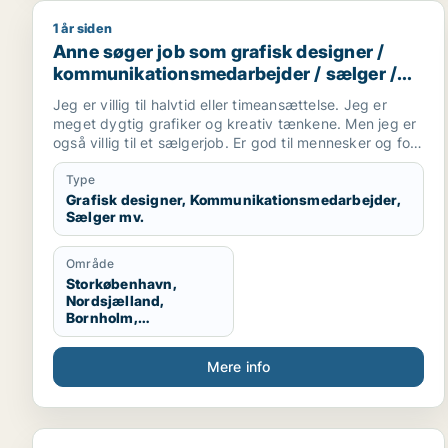
1 år siden
Anne søger job som grafisk designer / kommunikat
Anne søger job som grafisk designer /
kommunikationsmedarbejder / sælger /
kreativ medarbejder / børnepasser
Jeg er villig til halvtid eller timeansættelse. Jeg er
meget dygtig grafiker og kreativ tænkene. Men jeg er
også villig til et sælgerjob. Er god til mennesker og folk
kan lide mig. Jeg har tre børn og elsker dem. Så
tænker også evt. et job i en kreativ børnehave,
Type
efterskole undervisning eller andet formidling vil jeg
Grafisk designer, Kommunikationsmedarbejder,
Sælger mv.
være god til.
Område
Storkøbenhavn,
Nordsjælland,
Bornholm,
København, Midt-og
Vestsjælland
Mere info