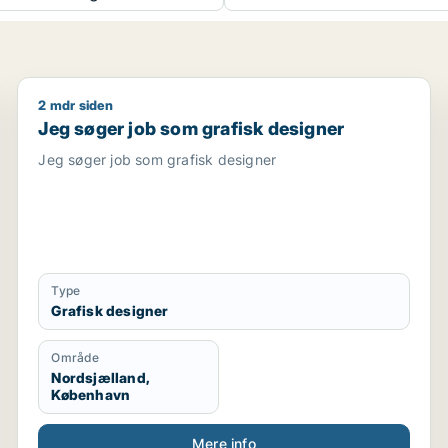
2 mdr siden
ikationsmedarbejder / kulturmedarbejder / kreativ medar
Jeg søger job som grafisk designer
Jeg søger job som grafisk designer
Jeg søger job som grafisk designer
Type
Grafisk designer
Område
Nordsjælland,
København
Mere info