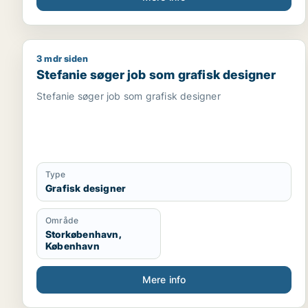
3 mdr siden
Stefanie søger job som grafisk designer
Stefanie søger job som grafisk designer
Stefanie søger job som grafisk designer
Type
Grafisk designer
Område
Storkøbenhavn,
København
Mere info