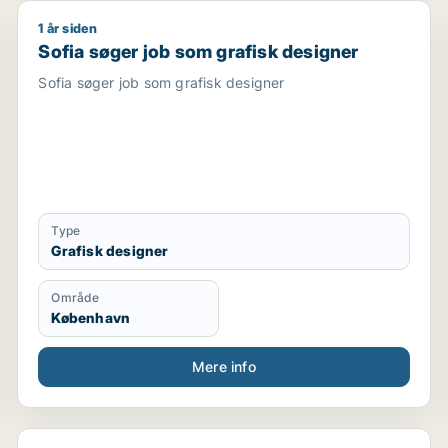
Coach unge
1 år siden
ionsmedarbejder / sælger / kreativ medarbejder / børnep
Sofia søger job som grafisk designer
Sprog dansk engels fransk
Sofia søger job som grafisk designer
Ide og koncept design udvikler og konsulent
Sofia søger job som grafisk designer
Type
Grafisk designer
Område
København
Mere info