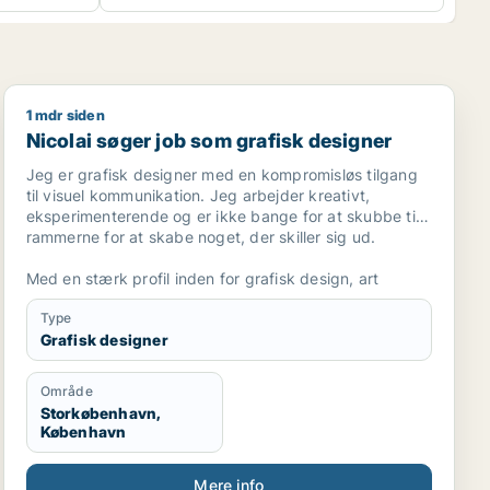
1 mdr siden
bejder / køkkenmedarbejder
Nicolai søger job som grafisk designer
Nicolai søger job som grafisk designer
Jeg er grafisk designer med en kompromisløs tilgang
til visuel kommunikation. Jeg arbejder kreativt,
eksperimenterende og er ikke bange for at skubbe til
rammerne for at skabe noget, der skiller sig ud.
Med en stærk profil inden for grafisk design, art
direction, branding og packaging bevæger jeg mig
Type
sikkert på tværs af discipliner. Jeg er drevet af idéen
Grafisk designer
og processen – og jeg tager ansvar hele vejen. Fra de
første skitser til det færdige produkt arbejder jeg
målrettet og insisterer på løsninger, der er
Område
gennemtænkte, skarpe og visuelt stærke.
Storkøbenhavn,
København
Jeg trives i spændet mellem det konceptuelle og det
håndgribelige. Jeg kan zoome ind i detaljen og
Mere info
samtidig bevare overblikket over helheden – og det er