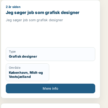
2 år siden
asser
Jeg søger job som grafisk designer
Jeg søger job som grafisk designer
Jeg søger job som grafisk designer
Type
Grafisk designer
Område
København, Midt-og
Vestsjælland
Mere info