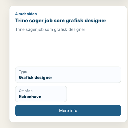
4 mdr siden
Trine søger job som grafisk designer
Trine søger job som grafisk designer
Trine søger job som grafisk designer
Type
Grafisk designer
Område
København
Mere info