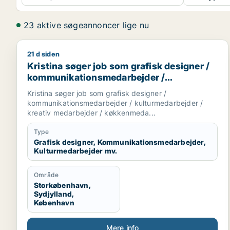
23 aktive søgeannoncer lige nu
21 d siden
Kristina søger job som grafisk designer / kommun
Kristina søger job som grafisk designer /
kommunikationsmedarbejder /
kulturmedarbejder / kreativ medarbejder /
Kristina søger job som grafisk designer /
køkkenmedarbejder
kommunikationsmedarbejder / kulturmedarbejder /
kreativ medarbejder / køkkenmeda...
Type
Grafisk designer, Kommunikationsmedarbejder,
Kulturmedarbejder mv.
Område
Storkøbenhavn,
Sydjylland,
København
Mere info