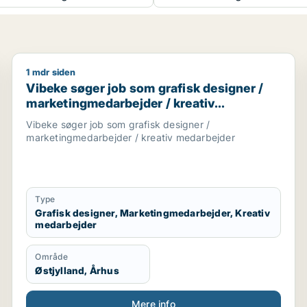
1 mdr siden
ationsmedarbejder / kreativ medarbejder
Vibeke søger job som grafisk designer / marketingm
Vibeke søger job som grafisk designer /
marketingmedarbejder / kreativ
medarbejder
Vibeke søger job som grafisk designer /
marketingmedarbejder / kreativ medarbejder
Type
Grafisk designer, Marketingmedarbejder, Kreativ
medarbejder
Område
Østjylland, Århus
Mere info