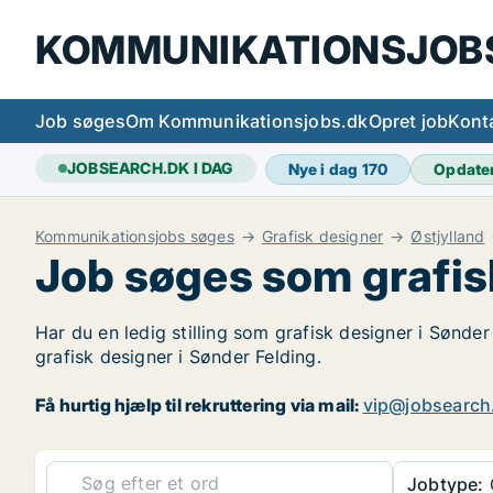
KOMMUNIKATIONSJOB
Job søges
Om Kommunikationsjobs.dk
Opret job
Kont
JOBSEARCH.DK I DAG
Nye i dag
170
Opdate
Kommunikationsjobs søges
Grafisk designer
Østjylland
Job søges som grafis
Har du en ledig stilling som grafisk designer i Sønder
grafisk designer i Sønder Felding.
Få hurtig hjælp til rekruttering via mail:
vip@jobsearch
Jobtype:
G