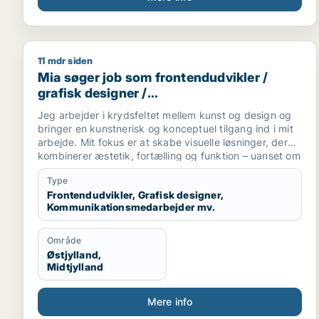
11 mdr siden
Mia søger job som frontendudvikler / grafisk des
Mia søger job som frontendudvikler /
grafisk designer /
kommunikationsmedarbejder / kreativ
Jeg arbejder i krydsfeltet mellem kunst og design og
medarbejder
bringer en kunstnerisk og konceptuel tilgang ind i mit
arbejde. Mit fokus er at skabe visuelle løsninger, der
kombinerer æstetik, fortælling og funktion – uanset om
jeg designer en visuel identitet, udvikler illustrationer,
Type
fotograferer eller formidler gennem grafiske produkter.
Frontendudvikler, Grafisk designer,
Jeg har en bred vifte af kreative og strategiske
Kommunikationsmedarbejder mv.
kompetencer:
Grafisk design & visuel identitet – fra idéudvikling til
færdige materialer.
Område
Illustration & kunstnerisk arbejde – med en personlig
Østjylland,
og stemningsfuld stil.
Midtjylland
Fotografi – både produkt- og stemningsfotos, der
styrker helheden i kommunikationen.
Mere info
Bog- & redaktionelt design – professionelt layout,
typografi og billedbehandling.