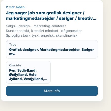
2 mdr siden
nsmedarbejder / marketingmedarbejder / kreativ medarbe
Jeg søger job som grafisk designer / marketingmedarbe
Jeg søger job som grafisk designer /
marketingmedarbejder / sælger / kreativ
medarbejder / produktspecialist
Salgs-, design-, marketing-relateret
Kundekontakt, kreativt mindset, idégenerator
Sproglig stærk tysk, engelsk, skandinavisk
Type
Grafisk designer, Marketingmedarbejder, Sælger
mv.
Område
Fyn, Sydjylland,
Østjylland, Hele
Jylland, Vestjylland,
Midtjylland
Mere info