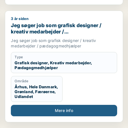
3 år siden
onsmedarbejder / marketingmedarbejder / kreativ medarbe
Jeg søger job som grafisk designer / kreativ meda
Jeg søger job som grafisk designer /
kreativ medarbejder /
pædagogmedhjælper
Jeg søger job som grafisk designer / kreativ
medarbejder / pædagogmedhjælper
Type
Grafisk designer, Kreativ medarbejder,
Pædagogmedhjælper
Område
Århus, Hele Danmark,
Grønland, Færøerne,
Udlandet
Mere info