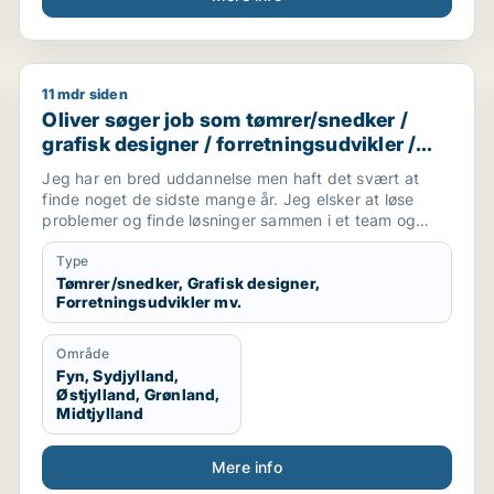
11 mdr siden
igner / kommunikationsmedarbejder / kreativ medarbejder
Oliver søger job som tømrer/snedker / grafisk designe
Oliver søger job som tømrer/snedker /
grafisk designer / forretningsudvikler /
kreativ medarbejder / driftsleder
Jeg har en bred uddannelse men haft det svært at
finde noget de sidste mange år. Jeg elsker at løse
problemer og finde løsninger sammen i et team og
alene.
Jeg er akademisk men også hands on (ingeniør og
Type
snedker). Jeg har laved forskellige tømre arbejde
Tømrer/snedker, Grafisk designer,
Forretningsudvikler mv.
privat, arbejder forskellige produktions virksomheder,
kan bruge mine hænder, læse og laver tekniske
tegninger. Godt til at skitsere ideer, visualiserer,
Område
kommunikation i 7 sproget. Elsker at hjælpe og lede
Fyn, Sydjylland,
mennesker. Innovation eller prototype udvikling fra
Østjylland, Grønland,
Idee til produktion er interessant hvor man også skal
Midtjylland
bruger sine hænder. Nye tekknologier some AI/KI.
Internationale virksomheder.
Mere info