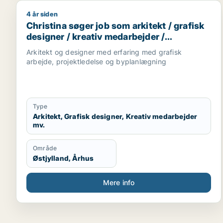
4 år siden
Christina søger job som arkitekt / grafisk designer
Christina søger job som arkitekt / grafisk
designer / kreativ medarbejder /
projektleder / teknisk designer
Arkitekt og designer med erfaring med grafisk
arbejde, projektledelse og byplanlægning
Type
Arkitekt, Grafisk designer, Kreativ medarbejder
mv.
Område
Østjylland, Århus
Mere info