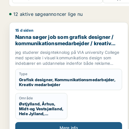
12 aktive søgeannoncer lige nu
15 d siden
Nanna søger job som grafisk designer / kommunik
Nanna søger job som grafisk designer /
kommunikationsmedarbejder / kreativ
medarbejder
jeg studerer designteknolog på VIA university College
med speciale i visuel kommunikations design som
indebærer en uddannelse indenfor både reklame
branchen og grafisk design. Vi arbejder med
magasiner, kampagner, plakater, styling til billeder,
Type
mode og livsstil, trends og markedsføring. jeg søger
Grafisk designer, Kommunikationsmedarbejder,
Kreativ medarbejder
praktikplads indefor grafisk design, kampagner,
reklamer, SoMe, magasiner, reklame bureau, mode
brands, livsstil brands, stylist og generelt alt der har
Område
med visuel kommunikation at gøre.
Østjylland, Århus,
Midt-og Vestsjælland,
Hele Jylland,
Vestjylland,
Midtjylland
Mere info