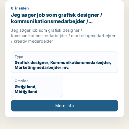
6 år siden
 / kreativ medarbejder / projektleder / teknisk designer
Jeg søger job som grafisk designer / kommunikatio
Jeg søger job som grafisk designer /
kommunikationsmedarbejder /
marketingmedarbejder / kreativ
Jeg søger job som grafisk designer /
medarbejder
kommunikationsmedarbejder / marketingmedarbejder
/ kreativ medarbejder
Type
Grafisk designer, Kommunikationsmedarbejder,
Marketingmedarbejder mv.
Område
Østjylland,
Midtjylland
Mere info