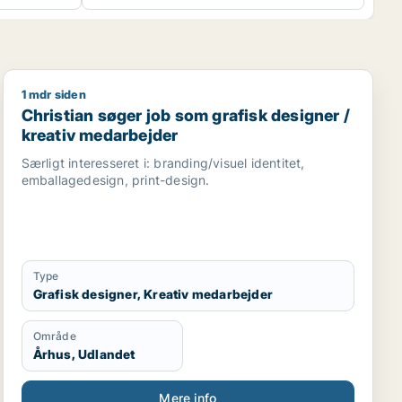
1 mdr siden
edarbejder / kreativ medarbejder
Christian søger job som grafisk designer / kreativ me
Christian søger job som grafisk designer /
kreativ medarbejder
Særligt interesseret i: branding/visuel identitet,
emballagedesign, print-design.
Type
Grafisk designer, Kreativ medarbejder
Område
Århus, Udlandet
Mere info