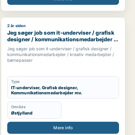
2 år siden
r / forretningsudvikler / kreativ medarbejder / driftslede
Jeg søger job som it-underviser / grafisk designer /
Jeg søger job som it-underviser / grafisk
designer / kommunikationsmedarbejder /
kreativ medarbejder / børnepasser
Jeg søger job som it-underviser / grafisk designer /
kommunikationsmedarbejder / kreativ medarbejder /
børnepasser
Type
IT-underviser, Grafisk designer,
Kommunikationsmedarbejder mv.
Område
Østjylland
Mere info