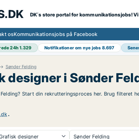
S.DK
DK´s store portal for kommunikationsjobs! V
akt os
Kommunikationsjobs på Facebook
rede 24h
1.329
Notifikationer om nye jobs
8.697
Sene
Sønder Felding
k designer i Sønder Fel
 Felding? Start din rekrutteringsproces her. Brug filteret 
.dk
.
rafisk designer
Sønder Felding