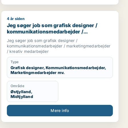
4 år siden
jder / fritids medarbejder
rbejder / pædagogmedhjælper
Jeg søger job som grafisk designer / kommunikations
Jeg søger job som grafisk designer /
kommunikationsmedarbejder /
marketingmedarbejder / kreativ
Jeg søger job som grafisk designer /
medarbejder
kommunikationsmedarbejder / marketingmedarbejder
/ kreativ medarbejder
Type
Grafisk designer, Kommunikationsmedarbejder,
Marketingmedarbejder mv.
Område
Østjylland,
Midtjylland
Mere info