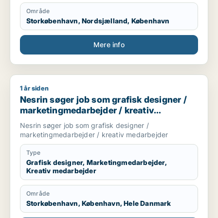
Adobe cloud programmer
Område
Excel design
Storkøbenhavn, Nordsjælland, København
Andre design områder
Skolevikar
Skoleundervisning
Mere info
Unge uddannelser underviser
Grafis design underviser
Kreativ leder
Fritidsklub medarbejder
1 år siden
Nesrin søger job som grafisk designer / marketingmedarbejd
Unge medarbejder
Nesrin søger job som grafisk designer /
Coach unge
Sprog dansk engels fransk
marketingmedarbejder / kreativ
Ide og koncept design udvikler og konsulent
medarbejder
Nesrin søger job som grafisk designer /
marketingmedarbejder / kreativ medarbejder
Type
Grafisk designer, Marketingmedarbejder,
Kreativ medarbejder
Område
Storkøbenhavn, København, Hele Danmark