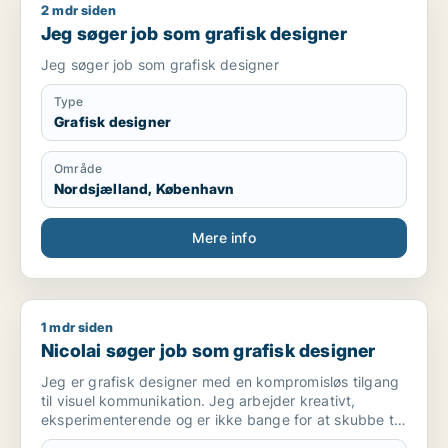
2 mdr siden
Jeg søger job som grafisk designer
Jeg søger job som grafisk designer
Jeg søger job som grafisk designer
Type
Grafisk designer
Område
Nordsjælland, København
Mere info
1 mdr siden
Nicolai søger job som grafisk designer
Nicolai søger job som grafisk designer
Jeg er grafisk designer med en kompromisløs tilgang
til visuel kommunikation. Jeg arbejder kreativt,
eksperimenterende og er ikke bange for at skubbe til
rammerne for at skabe noget, der skiller sig ud.