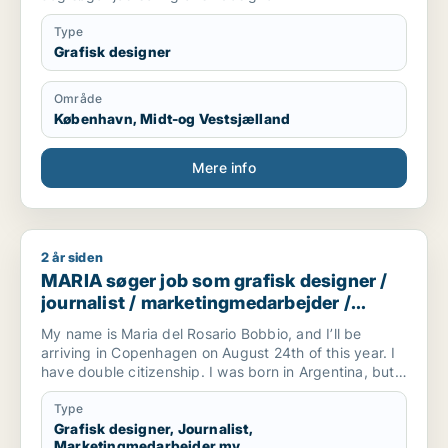
Type
Grafisk designer
Område
København, Midt-og Vestsjælland
Mere info
2 år siden
MARIA søger job som grafisk designer / journalist / marketi
MARIA søger job som grafisk designer /
journalist / marketingmedarbejder /
kreativ medarbejder / administrativ
My name is Maria del Rosario Bobbio, and I’ll be
medarbejder
arriving in Copenhagen on August 24th of this year. I
have double citizenship. I was born in Argentina, but
I’m also a member of the EU since I got my Italian
Citizenship-. I’m very encouraged to apply as a
Type
Spanish and English speaker, since I’ll be able to use
Grafisk designer, Journalist,
Marketingmedarbejder mv.
my native Language and knowledge in English as