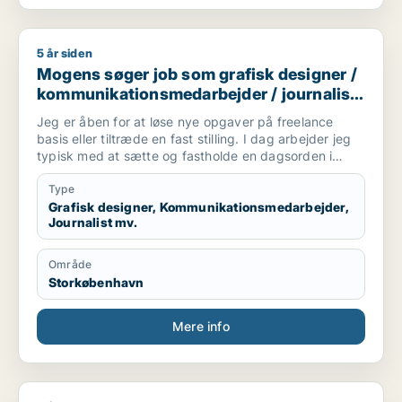
5 år siden
Mogens søger job som grafisk designer / kommunikationsmeda
Mogens søger job som grafisk designer /
kommunikationsmedarbejder / journalist
/ marketingmedarbejder /
Jeg er åben for at løse nye opgaver på freelance
forretningsudvikler
basis eller tiltræde en fast stilling. I dag arbejder jeg
typisk med at sætte og fastholde en dagsorden i
mediebilledet og involvere det politiske system (PA).
Jeg leverer presse kits, skriver taler og leverer artikler
Type
med grafik og fotos til print og digitale medier. Jeg er
Grafisk designer, Kommunikationsmedarbejder,
Journalist mv.
certificeret som digital koordinator med fokus på
Google Analytics, SoMe og SEO.
Område
Storkøbenhavn
Mere info