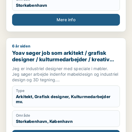
Storkøbenhavn
Mere info
6 år siden
Yoav søger job som arkitekt / grafisk designer / kulturmedar
Yoav søger job som arkitekt / grafisk
designer / kulturmedarbejder / kreativ
medarbejder / produktspecialist
Jeg er industriel designer med speciale i møbler.
Jeg søger arbejde indenfor møbeldesign og industriel
design og 3D tegning.
Jeg er 43 år og har flere års erfaring som
møbeldesigner- og bygger og som sales engineer.
Type
Arkitekt, Grafisk designer, Kulturmedarbejder
mv.
Område
Storkøbenhavn, København