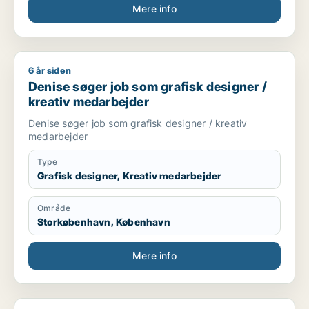
Mere info
6 år siden
Denise søger job som grafisk designer / kreativ medarbejde
Denise søger job som grafisk designer /
kreativ medarbejder
Denise søger job som grafisk designer / kreativ
medarbejder
Type
Grafisk designer, Kreativ medarbejder
Område
Storkøbenhavn, København
Mere info