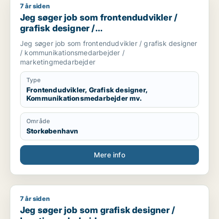
7 år siden
Jeg søger job som frontendudvikler / grafisk designer / k
Jeg søger job som frontendudvikler /
grafisk designer /
kommunikationsmedarbejder /
Jeg søger job som frontendudvikler / grafisk designer
marketingmedarbejder
/ kommunikationsmedarbejder /
marketingmedarbejder
Type
Frontendudvikler, Grafisk designer,
Kommunikationsmedarbejder mv.
Område
Storkøbenhavn
Mere info
7 år siden
Jeg søger job som grafisk designer / kreativ medarbejder
Jeg søger job som grafisk designer /