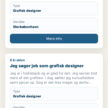
Type
Grafisk designer
Område
Storkøbenhavn
Mere info
6 år siden
Jeg søger job som grafisk designer
Jeg søger job som grafisk designer
Jeg er i fuldtidsjob og er glad for det. Jeg savner blot
mere af det grafiske. I dag sætter jeg kursusfoldere
samt pjecer op. Dog er det ikke meget og derfor
kunne jeg godt tænke mig mere af denne slags
arbejde. Jeg kan sagtens bruge min fritid til at udføre
Type
denne slags arbejde og vil elske at få lov til at sidde
Grafisk designer
med diverse opsætninger til tryk.
Område