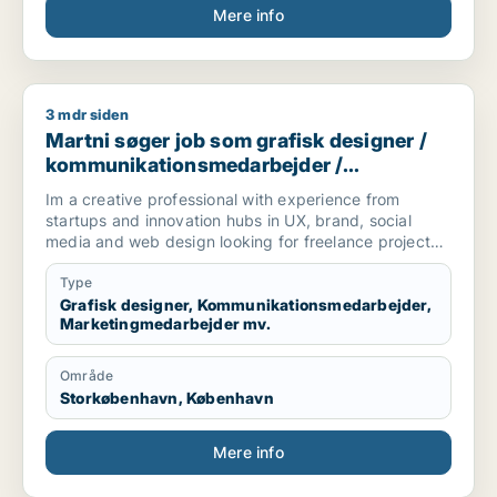
Mere info
3 mdr siden
Martni søger job som grafisk designer / kommunikationsmeda
Martni søger job som grafisk designer /
kommunikationsmedarbejder /
marketingmedarbejder / kreativ
Im a creative professional with experience from
medarbejder / produktspecialist
startups and innovation hubs in UX, brand, social
media and web design looking for freelance projects,
part-time and full-time roles.
Type
[xxxxx]
Grafisk designer, Kommunikationsmedarbejder,
Marketingmedarbejder mv.
Område
Storkøbenhavn, København
Mere info