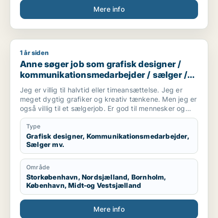
Mere info
1 år siden
Anne søger job som grafisk designer / kommunikationsmedar
Anne søger job som grafisk designer /
kommunikationsmedarbejder / sælger /
kreativ medarbejder / børnepasser
Jeg er villig til halvtid eller timeansættelse. Jeg er
meget dygtig grafiker og kreativ tænkene. Men jeg er
også villig til et sælgerjob. Er god til mennesker og
folk kan lide mig. Jeg har tre børn og elsker dem. Så
tænker også evt. et job i en kreativ børnehave,
Type
efterskole undervisning eller andet formidling vil jeg
Grafisk designer, Kommunikationsmedarbejder,
Sælger mv.
være god til.
Område
Storkøbenhavn, Nordsjælland, Bornholm,
København, Midt-og Vestsjælland
Mere info