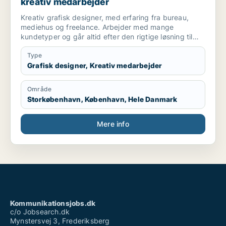
kreativ medarbejder
Kreativ grafisk designer, med erfaring fra bureau,
mediehus og freelance. Arbejder med mange
kundetyper og går altid efter den rigtige løsning til
kunden. Har et højt serviceniveau og en professionel
tilgang til opgaverne.
Type
Jeg ønsker freelance opgaver inden for design og
Grafisk designer, Kreativ medarbejder
kommunikation. Identitets, branding, kampagner -
tryk eller digitalt.
Område
Hvis det rigtige job tilbyder sig kan jeg også være
Storkøbenhavn, København, Hele Danmark
interesseret i fast ansættelse.
Mere info
Kommunikationsjobs.dk
c/o Jobsearch.dk
Mynstersvej 3, Frederiksberg