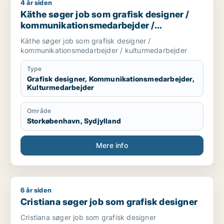
4 år siden
Käthe søger job som grafisk designer / kommunikationsmeda
Käthe søger job som grafisk designer /
kommunikationsmedarbejder /
kulturmedarbejder
Käthe søger job som grafisk designer /
kommunikationsmedarbejder / kulturmedarbejder
Type
Grafisk designer, Kommunikationsmedarbejder,
Kulturmedarbejder
Område
Storkøbenhavn, Sydjylland
Mere info
6 år siden
Cristiana søger job som grafisk designer
Cristiana søger job som grafisk designer
Cristiana søger job som grafisk designer