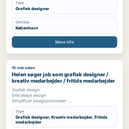
Type
Grafisk designer
Område
København
Mere info
10 mdr siden
Helen søger job som grafisk designer / kreativ medarbejder 
Helen søger job som grafisk designer /
kreativ medarbejder / fritids medarbejder
Grafisk design
Emballage design
Simplificer designprocessen
CVI/design manual udførelse vedligehold og udvikling
Animationer
Type
Video udvikling
Grafisk designer, Kreativ medarbejder, Fritids
medarbejder
Trend mood boards
Tilbudsdesign