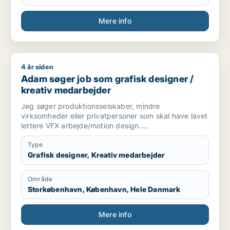
Mere info
4 år siden
Adam søger job som grafisk designer / kreativ medarbejder
Adam søger job som grafisk designer /
kreativ medarbejder
Jeg søger produktionsselskaber, mindre
virksomheder eller privatpersoner som skal have lavet
lettere VFX arbejde/motion design.
Jeg er skarp, og har super meget passion for faget.
Type
Grafisk designer, Kreativ medarbejder
Område
Storkøbenhavn, København, Hele Danmark
Mere info