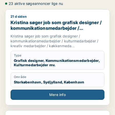
23 aktive søgeannoncer lige nu
21 d siden
Kristina søger job som grafisk designer / kommunikationsm
Kristina søger job som grafisk designer /
kommunikationsmedarbejder /
kulturmedarbejder / kreativ medarbejder /
Kristina søger job som grafisk designer /
køkkenmedarbejder
kommunikationsmedarbejder / kulturmedarbejder /
kreativ medarbejder / køkkenmeda...
Type
Grafisk designer, Kommunikationsmedarbejder,
Kulturmedarbejder mv.
Område
Storkøbenhavn, Sydjylland, København
Mere info