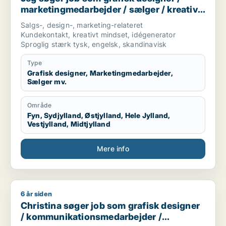
marketingmedarbejder / sælger / kreativ
medarbejder / produktspecialist
Salgs-, design-, marketing-relateret
Kundekontakt, kreativt mindset, idégenerator
Sproglig stærk tysk, engelsk, skandinavisk
Type
Grafisk designer, Marketingmedarbejder,
Sælger mv.
Område
Fyn, Sydjylland, Østjylland, Hele Jylland,
Vestjylland, Midtjylland
Mere info
6 år siden
Christina søger job som grafisk designer / kommunikations
Christina søger job som grafisk designer
/ kommunikationsmedarbejder /