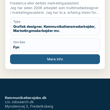
marketingmedarbejder / kreativ
Freelance eller deltids marketingassistent.
medarbejder
Jeg har siden 2006 arbejdet som multimediedesigner
/ marketingassistent. Jeg har bl.a. erfaring inden for
brancher som byggeri, smykker og miljø.
Type
Grafisk designer, Kommunikationsmedarbejder,
Marketingmedarbejder mv.
Område
Fyn
Mere info
Kommunikationsjobs.dk
c/o Jobsearch.dk
Mynstersvej 3, Frederiksberg