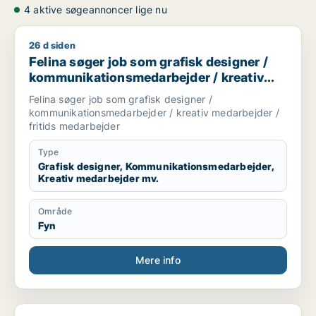
4 aktive søgeannoncer lige nu
26 d siden
Felina søger job som grafisk designer / kommunikationsmedar
Felina søger job som grafisk designer /
kommunikationsmedarbejder / kreativ
medarbejder / fritids medarbejder
Felina søger job som grafisk designer /
kommunikationsmedarbejder / kreativ medarbejder /
fritids medarbejder
Type
Grafisk designer, Kommunikationsmedarbejder,
Kreativ medarbejder mv.
Område
Fyn
Mere info