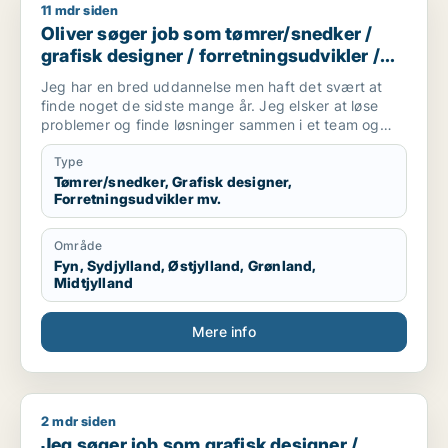
11 mdr siden
Oliver søger job som tømrer/snedker / grafisk designer / forr
Oliver søger job som tømrer/snedker /
grafisk designer / forretningsudvikler /
kreativ medarbejder / driftsleder
Jeg har en bred uddannelse men haft det svært at
finde noget de sidste mange år. Jeg elsker at løse
problemer og finde løsninger sammen i et team og
alene.
Jeg er akademisk men også hands on (ingeniør og
Type
snedker). Jeg har laved forskellige tømre arbejde
Tømrer/snedker, Grafisk designer,
Forretningsudvikler mv.
privat, arbejder forskellige produktions virksomheder,
kan bruge mine hænder, læse og laver tekniske
tegninger. Godt til at skitsere ideer, visualiserer,
Område
kommunikation i 7 sproget. Elsker at hjælpe og lede
Fyn, Sydjylland, Østjylland, Grønland,
mennesker. Innovation eller prototype udvikling fra
Midtjylland
Idee til produktion er interessant hvor man også skal
bruger sine hænder. Nye tekknologier some AI/KI.
Mere info
Internationale virksomheder.
2 mdr siden
Jeg søger job som grafisk designer / marketingmedarbejder 
Jeg søger job som grafisk designer /