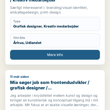
Særligt interesseret i: branding/visuel identitet,
emballagedesign, print-design.
Type
Grafisk designer, Kreativ medarbejder
Område
Århus, Udlandet
Mere info
11 mdr siden
Mia søger job som frontendudvikler / grafisk designer / ko
Mia søger job som frontendudvikler /
grafisk designer /
kommunikationsmedarbejder / kreativ
Jeg arbejder i krydsfeltet mellem kunst og design og
medarbejder
bringer en kunstnerisk og konceptuel tilgang ind i mit
arbejde. Mit fokus er at skabe visuelle løsninger, der
kombinerer æstetik, fortælling og funktion – uanset