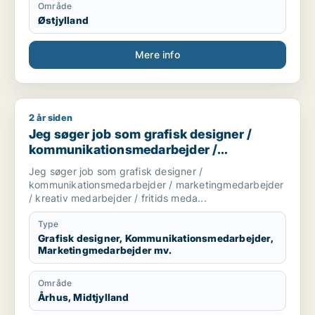
Område
Østjylland
Mere info
2 år siden
Jeg søger job som grafisk designer / kommunikationsmedarb
Jeg søger job som grafisk designer /
kommunikationsmedarbejder /
marketingmedarbejder / kreativ
Jeg søger job som grafisk designer /
medarbejder / fritids medarbejder
kommunikationsmedarbejder / marketingmedarbejder
/ kreativ medarbejder / fritids meda...
Type
Grafisk designer, Kommunikationsmedarbejder,
Marketingmedarbejder mv.
Område
Århus, Midtjylland