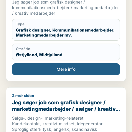
Jeg søger job som grafisk designer /
medarbejder
kommunikationsmedarbejder / marketingmedarbejder
/ kreativ medarbejder
Type
Grafisk designer, Kommunikationsmedarbejder,
Marketingmedarbejder mv.
Område
Østjylland, Midtjylland
Mere info
2 mdr siden
Jeg søger job som grafisk designer / marketingmedarbejder 
Jeg søger job som grafisk designer /
marketingmedarbejder / sælger / kreativ
medarbejder / produktspecialist
Salgs-, design-, marketing-relateret
Kundekontakt, kreativt mindset, idégenerator
Sproglig stærk tysk, engelsk, skandinavisk