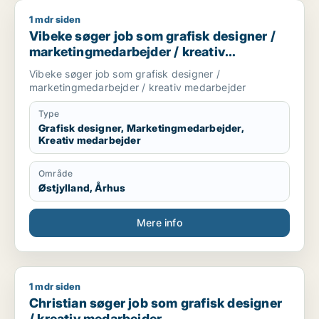
1 mdr siden
Vibeke søger job som grafisk designer / marketingmedarbej
Vibeke søger job som grafisk designer /
marketingmedarbejder / kreativ
medarbejder
Vibeke søger job som grafisk designer /
marketingmedarbejder / kreativ medarbejder
Type
Grafisk designer, Marketingmedarbejder,
Kreativ medarbejder
Område
Østjylland, Århus
Mere info
1 mdr siden
Christian søger job som grafisk designer / kreativ medarbej
Christian søger job som grafisk designer
/ kreativ medarbejder