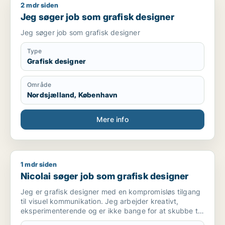
2 mdr siden
Jeg søger job som grafisk designer
Jeg søger job som grafisk designer
Jeg søger job som grafisk designer
Type
Grafisk designer
Område
Nordsjælland, København
Mere info
1 mdr siden
Nicolai søger job som grafisk designer
Nicolai søger job som grafisk designer
Jeg er grafisk designer med en kompromisløs tilgang
til visuel kommunikation. Jeg arbejder kreativt,
eksperimenterende og er ikke bange for at skubbe til
rammerne for at skabe noget, der skiller sig ud.