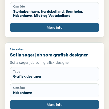
Område
Storkøbenhavn, Nordsjælland, Bornholm,
København, Midt-og Vestsjælland
Mere info
1 år siden
Sofia søger job som grafisk designer
Sofia søger job som grafisk designer
Sofia søger job som grafisk designer
Type
Grafisk designer
Område
København
Mere info