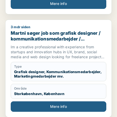
Mere info
3 mdr siden
Martni søger job som grafisk designer / kommunikationsmeda
Martni søger job som grafisk designer /
kommunikationsmedarbejder /
marketingmedarbejder / kreativ
Im a creative professional with experience from
medarbejder / produktspecialist
startups and innovation hubs in UX, brand, social
media and web design looking for freelance projects,
part-time and full-time roles.
Type
[xxxxx]
Grafisk designer, Kommunikationsmedarbejder,
Marketingmedarbejder mv.
Område
Storkøbenhavn, København
Mere info