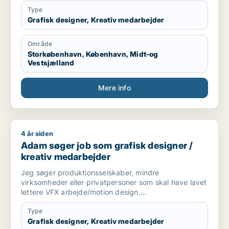
Type
Grafisk designer, Kreativ medarbejder
Område
Storkøbenhavn, København, Midt-og
Vestsjælland
Mere info
4 år siden
Adam søger job som grafisk designer / kreativ medarbejder
Adam søger job som grafisk designer /
kreativ medarbejder
Jeg søger produktionsselskaber, mindre
virksomheder eller privatpersoner som skal have lavet
lettere VFX arbejde/motion design.
Jeg er skarp, og har super meget passion for faget.
Type
Grafisk designer, Kreativ medarbejder