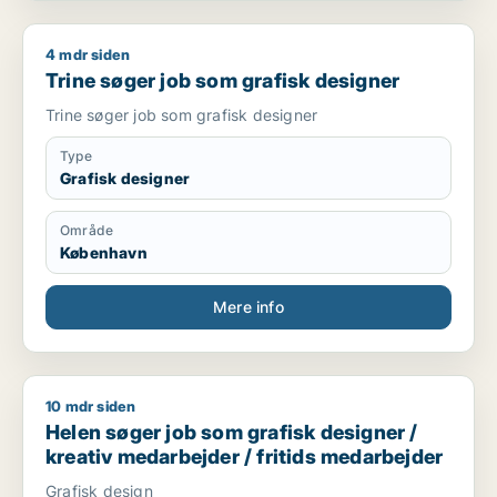
4 mdr siden
Trine søger job som grafisk designer
Trine søger job som grafisk designer
Trine søger job som grafisk designer
Type
Grafisk designer
Område
København
Mere info
10 mdr siden
Helen søger job som grafisk designer / kreativ medarbejder 
Helen søger job som grafisk designer /
kreativ medarbejder / fritids medarbejder
Grafisk design