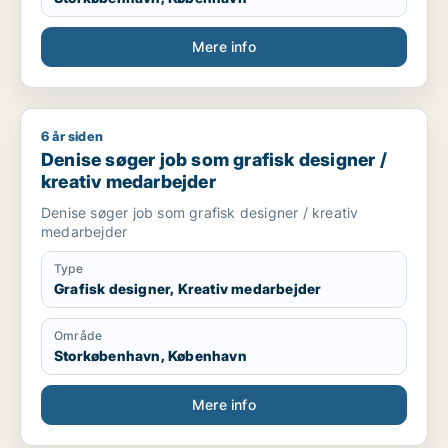
Mere info
6 år siden
Denise søger job som grafisk designer / kreativ medarbejde
Denise søger job som grafisk designer /
kreativ medarbejder
Denise søger job som grafisk designer / kreativ
medarbejder
Type
Grafisk designer, Kreativ medarbejder
Område
Storkøbenhavn, København
Mere info