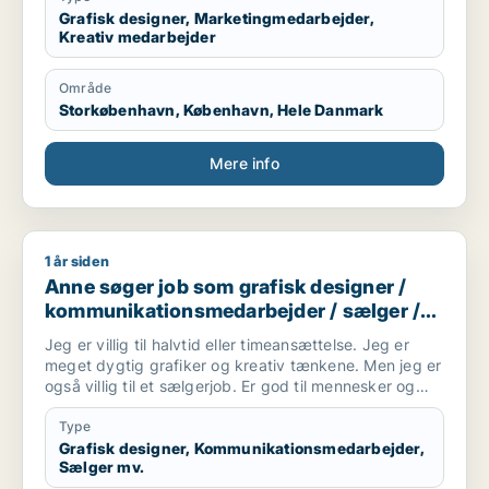
Grafisk designer, Marketingmedarbejder,
Kreativ medarbejder
Område
Storkøbenhavn, København, Hele Danmark
Mere info
1 år siden
Anne søger job som grafisk designer / kommunikationsmedar
Anne søger job som grafisk designer /
kommunikationsmedarbejder / sælger /
kreativ medarbejder / børnepasser
Jeg er villig til halvtid eller timeansættelse. Jeg er
meget dygtig grafiker og kreativ tænkene. Men jeg er
også villig til et sælgerjob. Er god til mennesker og
folk kan lide mig. Jeg har tre børn og elsker dem. Så
tænker også evt. et job i en kreativ børnehave,
Type
efterskole undervisning eller andet formidling vil jeg
Grafisk designer, Kommunikationsmedarbejder,
Sælger mv.
være god til.