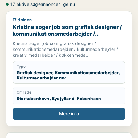
17 aktive søgeannoncer lige nu
17 d siden
Kristina søger job som grafisk designer / kommunikationsm
Kristina søger job som grafisk designer /
kommunikationsmedarbejder /
kulturmedarbejder / kreativ medarbejder /
Kristina søger job som grafisk designer /
køkkenmedarbejder
kommunikationsmedarbejder / kulturmedarbejder /
kreativ medarbejder / køkkenmeda...
Type
Grafisk designer, Kommunikationsmedarbejder,
Kulturmedarbejder mv.
Område
Storkøbenhavn, Sydjylland, København
Mere info