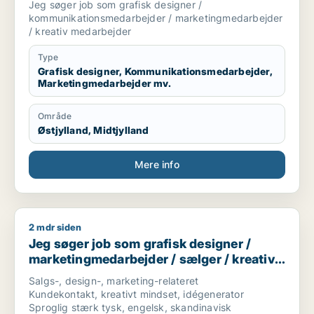
Jeg søger job som grafisk designer /
medarbejder
kommunikationsmedarbejder / marketingmedarbejder
/ kreativ medarbejder
Type
Grafisk designer, Kommunikationsmedarbejder,
Marketingmedarbejder mv.
Område
Østjylland, Midtjylland
Mere info
2 mdr siden
Jeg søger job som grafisk designer / marketingmedarbejder 
Jeg søger job som grafisk designer /
marketingmedarbejder / sælger / kreativ
medarbejder / produktspecialist
Salgs-, design-, marketing-relateret
Kundekontakt, kreativt mindset, idégenerator
Sproglig stærk tysk, engelsk, skandinavisk