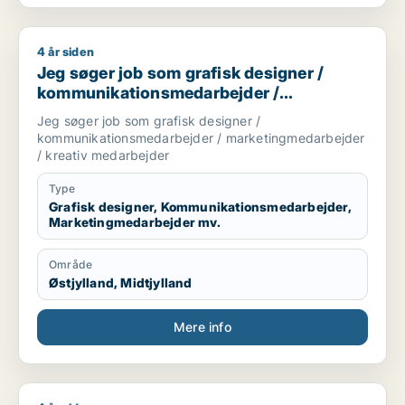
4 år siden
Jeg søger job som grafisk designer / kommunikationsmedar
Jeg søger job som grafisk designer /
kommunikationsmedarbejder /
marketingmedarbejder / kreativ
Jeg søger job som grafisk designer /
medarbejder
kommunikationsmedarbejder / marketingmedarbejder
/ kreativ medarbejder
Type
Grafisk designer, Kommunikationsmedarbejder,
Marketingmedarbejder mv.
Område
Østjylland, Midtjylland
Mere info