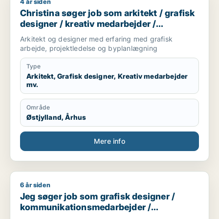
4 år siden
Christina søger job som arkitekt / grafisk designer / kreativ
Christina søger job som arkitekt / grafisk
designer / kreativ medarbejder /
projektleder / teknisk designer
Arkitekt og designer med erfaring med grafisk
arbejde, projektledelse og byplanlægning
Type
Arkitekt, Grafisk designer, Kreativ medarbejder
mv.
Område
Østjylland, Århus
Mere info
6 år siden
Jeg søger job som grafisk designer / kommunikationsmedar
Jeg søger job som grafisk designer /
kommunikationsmedarbejder /
marketingmedarbejder / kreativ