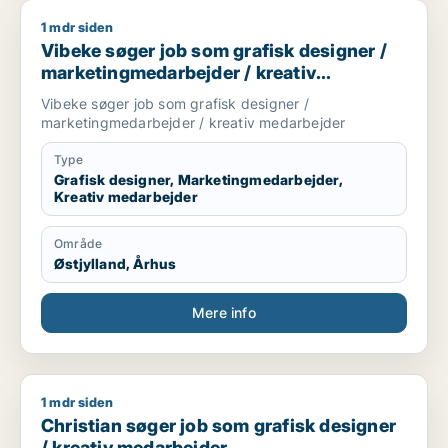
1 mdr siden
Vibeke søger job som grafisk designer / marketingmedarbej
Vibeke søger job som grafisk designer /
marketingmedarbejder / kreativ
medarbejder
Vibeke søger job som grafisk designer /
marketingmedarbejder / kreativ medarbejder
Type
Grafisk designer, Marketingmedarbejder,
Kreativ medarbejder
Område
Østjylland, Århus
Mere info
1 mdr siden
Christian søger job som grafisk designer / kreativ medarbej
Christian søger job som grafisk designer
/ kreativ medarbejder