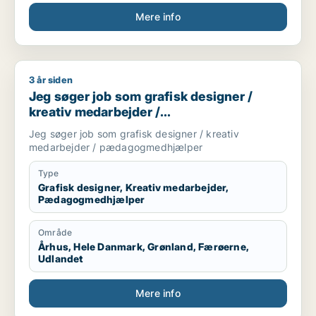
Mere info
3 år siden
Jeg søger job som grafisk designer / kreativ medarbejder
Jeg søger job som grafisk designer /
kreativ medarbejder /
pædagogmedhjælper
Jeg søger job som grafisk designer / kreativ
medarbejder / pædagogmedhjælper
Type
Grafisk designer, Kreativ medarbejder,
Pædagogmedhjælper
Område
Århus, Hele Danmark, Grønland, Færøerne,
Udlandet
Mere info