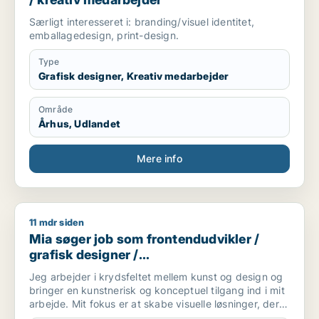
Særligt interesseret i: branding/visuel identitet,
emballagedesign, print-design.
Type
Grafisk designer, Kreativ medarbejder
Område
Århus, Udlandet
Mere info
11 mdr siden
Mia søger job som frontendudvikler / grafisk designer / ko
Mia søger job som frontendudvikler /
grafisk designer /
kommunikationsmedarbejder / kreativ
Jeg arbejder i krydsfeltet mellem kunst og design og
medarbejder
bringer en kunstnerisk og konceptuel tilgang ind i mit
arbejde. Mit fokus er at skabe visuelle løsninger, der
kombinerer æstetik, fortælling og funktion – uanset