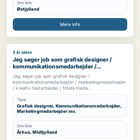
Område
Østjylland
Mere info
2 år siden
Jeg søger job som grafisk designer / kommunikationsmedarb
Jeg søger job som grafisk designer /
kommunikationsmedarbejder /
marketingmedarbejder / kreativ
Jeg søger job som grafisk designer /
medarbejder / fritids medarbejder
kommunikationsmedarbejder / marketingmedarbejder
/ kreativ medarbejder / fritids meda...
Type
Grafisk designer, Kommunikationsmedarbejder,
Marketingmedarbejder mv.
Område
Århus, Midtjylland