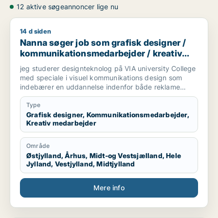
12 aktive søgeannoncer lige nu
14 d siden
Nanna søger job som grafisk designer / kommunikationsmed
Nanna søger job som grafisk designer /
kommunikationsmedarbejder / kreativ
medarbejder
jeg studerer designteknolog på VIA university College
med speciale i visuel kommunikations design som
indebærer en uddannelse indenfor både reklame
branchen og grafisk design. Vi arbejder med
magasiner, kampagner, plakater, styling til billeder,
Type
mode og livsstil, trends og markedsføring. jeg søger
Grafisk designer, Kommunikationsmedarbejder,
Kreativ medarbejder
praktikplads indefor grafisk design, kampagner,
reklamer, SoMe, magasiner, reklame bureau, mode
brands, livsstil brands, stylist og generelt alt der har
Område
med visuel kommunikation at gøre.
Østjylland, Århus, Midt-og Vestsjælland, Hele
Jylland, Vestjylland, Midtjylland
Mere info