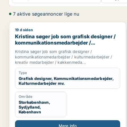
7 aktive søgeannoncer lige nu
19 d siden
Kristina søger job som grafisk designer / kommun
Kristina søger job som grafisk designer /
kommunikationsmedarbejder /
kulturmedarbejder / kreativ medarbejder /
Kristina søger job som grafisk designer /
køkkenmedarbejder
kommunikationsmedarbejder / kulturmedarbejder /
kreativ medarbejder / køkkenmeda...
Type
Grafisk designer, Kommunikationsmedarbejder,
Kulturmedarbejder mv.
Område
Storkøbenhavn,
Sydjylland,
København
Mere info