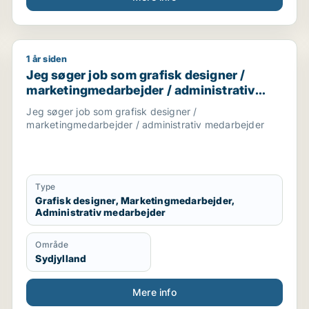
1 år siden
ner / forretningsudvikler / kreativ medarbejder / driftsle
Jeg søger job som grafisk designer / marketingmeda
Jeg søger job som grafisk designer /
marketingmedarbejder / administrativ
medarbejder
Jeg søger job som grafisk designer /
marketingmedarbejder / administrativ medarbejder
Type
Grafisk designer, Marketingmedarbejder,
Administrativ medarbejder
Område
Sydjylland
Mere info