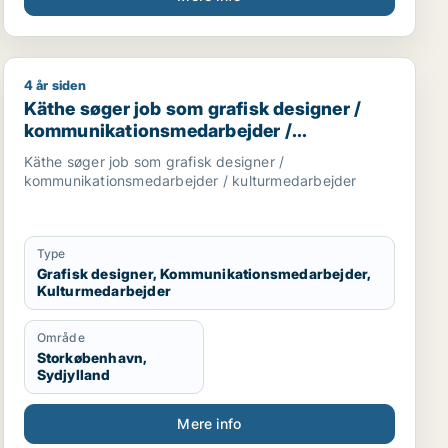
4 år siden
der
rbejder / administrativ medarbejder
Käthe søger job som grafisk designer / kommunikatio
Käthe søger job som grafisk designer /
kommunikationsmedarbejder /
kulturmedarbejder
Käthe søger job som grafisk designer /
kommunikationsmedarbejder / kulturmedarbejder
Type
Grafisk designer, Kommunikationsmedarbejder,
Kulturmedarbejder
Område
Storkøbenhavn,
Sydjylland
Mere info