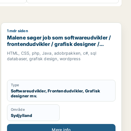
1 mdr siden
bejder / køkkenmedarbejder
Malene søger job som softwareudvikler / frontendudvik
Malene søger job som softwareudvikler /
frontendudvikler / grafisk designer /
marketingmedarbejder / kreativ
HTML, CSS, php, Java, adobrpakken, c#, sql
medarbejder
databaser, grafisk design, wordpress
Type
Softwareudvikler, Frontendudvikler, Grafisk
designer mv.
Område
Sydjylland
Mere info