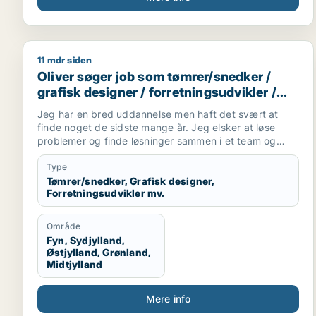
11 mdr siden
Oliver søger job som tømrer/snedker / grafisk desig
Oliver søger job som tømrer/snedker /
grafisk designer / forretningsudvikler /
kreativ medarbejder / driftsleder
Jeg har en bred uddannelse men haft det svært at
finde noget de sidste mange år. Jeg elsker at løse
problemer og finde løsninger sammen i et team og
alene.
Jeg er akademisk men også hands on (ingeniør og
Type
snedker). Jeg har laved forskellige tømre arbejde
Tømrer/snedker, Grafisk designer,
Forretningsudvikler mv.
privat, arbejder forskellige produktions virksomheder,
kan bruge mine hænder, læse og laver tekniske
tegninger. Godt til at skitsere ideer, visualiserer,
Område
kommunikation i 7 sproget. Elsker at hjælpe og lede
Fyn, Sydjylland,
mennesker. Innovation eller prototype udvikling fra
Østjylland, Grønland,
Idee til produktion er interessant hvor man også skal
Midtjylland
bruger sine hænder. Nye tekknologier some AI/KI.
Internationale virksomheder.
Mere info