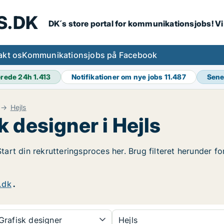
S.DK
DK´s store portal for kommunikationsjobs! V
akt os
Kommunikationsjobs på Facebook
erede 24h
1.413
Notifikationer om nye jobs
11.487
Sene
Hejls
 designer i Hejls
 Start din rekrutteringsproces her. Brug filteret herunder f
.dk
.
rafisk designer
Hejls