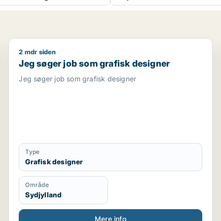
2 mdr siden
ikationsmedarbejder / kulturmedarbejder / kreativ medar
Jeg søger job som grafisk designer
Jeg søger job som grafisk designer
Jeg søger job som grafisk designer
Type
Grafisk designer
Område
Sydjylland
Mere info