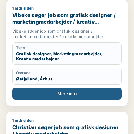
1 mdr siden
Vibeke søger job som grafisk designer / marketingmedarbej
Vibeke søger job som grafisk designer /
marketingmedarbejder / kreativ
medarbejder
Vibeke søger job som grafisk designer /
marketingmedarbejder / kreativ medarbejder
Type
Grafisk designer, Marketingmedarbejder,
Kreativ medarbejder
Område
Østjylland, Århus
Mere info
1 mdr siden
Christian søger job som grafisk designer / kreativ medarbej
Christian søger job som grafisk designer
/ kreativ medarbejder