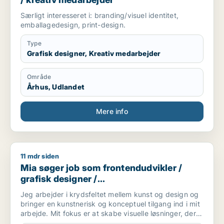
Særligt interesseret i: branding/visuel identitet,
emballagedesign, print-design.
Type
Grafisk designer, Kreativ medarbejder
Område
Århus, Udlandet
Mere info
11 mdr siden
Mia søger job som frontendudvikler / grafisk designer / ko
Mia søger job som frontendudvikler /
grafisk designer /
kommunikationsmedarbejder / kreativ
Jeg arbejder i krydsfeltet mellem kunst og design og
medarbejder
bringer en kunstnerisk og konceptuel tilgang ind i mit
arbejde. Mit fokus er at skabe visuelle løsninger, der
kombinerer æstetik, fortælling og funktion – uanset