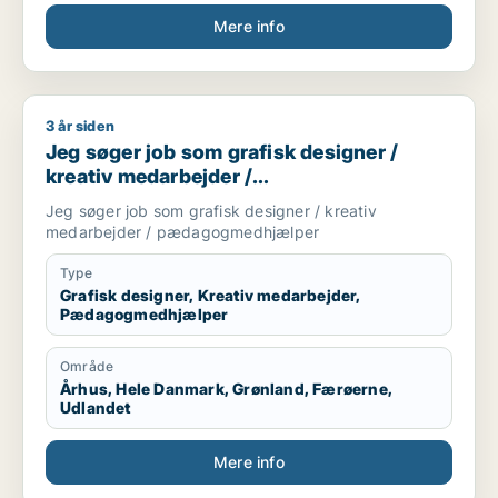
Mere info
3 år siden
Jeg søger job som grafisk designer / kreativ medarbejder
Jeg søger job som grafisk designer /
kreativ medarbejder /
pædagogmedhjælper
Jeg søger job som grafisk designer / kreativ
medarbejder / pædagogmedhjælper
Type
Grafisk designer, Kreativ medarbejder,
Pædagogmedhjælper
Område
Århus, Hele Danmark, Grønland, Færøerne,
Udlandet
Mere info