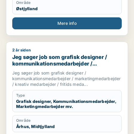
Område
Østjylland
Mere info
2 år siden
Jeg søger job som grafisk designer / kommunikationsmedarb
Jeg søger job som grafisk designer /
kommunikationsmedarbejder /
marketingmedarbejder / kreativ
Jeg søger job som grafisk designer /
medarbejder / fritids medarbejder
kommunikationsmedarbejder / marketingmedarbejder
/ kreativ medarbejder / fritids meda...
Type
Grafisk designer, Kommunikationsmedarbejder,
Marketingmedarbejder mv.
Område
Århus, Midtjylland