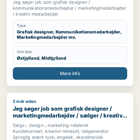
Jeg søger job som grafisk designer /
medarbejder
kommunikationsmedarbejder / marketingmedarbejder
/ kreativ medarbejder
Type
Grafisk designer, Kommunikationsmedarbejder,
Marketingmedarbejder mv.
Område
Østjylland, Midtjylland
Mere info
2 mdr siden
Jeg søger job som grafisk designer / marketingmedarbejder 
Jeg søger job som grafisk designer /
marketingmedarbejder / sælger / kreativ
medarbejder / produktspecialist
Salgs-, design-, marketing-relateret
Kundekontakt, kreativt mindset, idégenerator
Sproglig stærk tysk, engelsk, skandinavisk