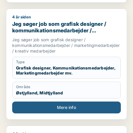
4 år siden
Jeg søger job som grafisk designer / kommunikationsmedar
Jeg søger job som grafisk designer /
kommunikationsmedarbejder /
marketingmedarbejder / kreativ
Jeg søger job som grafisk designer /
medarbejder
kommunikationsmedarbejder / marketingmedarbejder
/ kreativ medarbejder
Type
Grafisk designer, Kommunikationsmedarbejder,
Marketingmedarbejder mv.
Område
Østjylland, Midtjylland
Mere info