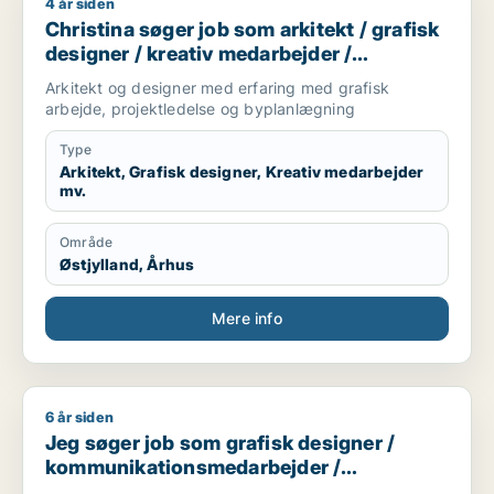
4 år siden
Christina søger job som arkitekt / grafisk designer / kreativ
Christina søger job som arkitekt / grafisk
designer / kreativ medarbejder /
projektleder / teknisk designer
Arkitekt og designer med erfaring med grafisk
arbejde, projektledelse og byplanlægning
Type
Arkitekt, Grafisk designer, Kreativ medarbejder
mv.
Område
Østjylland, Århus
Mere info
6 år siden
Jeg søger job som grafisk designer / kommunikationsmedar
Jeg søger job som grafisk designer /
kommunikationsmedarbejder /
marketingmedarbejder / kreativ