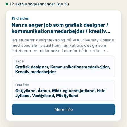
12 aktive søgeannoncer lige nu
15 d siden
Nanna søger job som grafisk designer / kommunikationsmed
Nanna søger job som grafisk designer /
kommunikationsmedarbejder / kreativ
medarbejder
jeg studerer designteknolog på VIA university College
med speciale i visuel kommunikations design som
indebærer en uddannelse indenfor både reklame
branchen og grafisk design. Vi arbejder med
magasiner, kampagner, plakater, styling til billeder,
Type
mode og livsstil, trends og markedsføring. jeg søger
Grafisk designer, Kommunikationsmedarbejder,
Kreativ medarbejder
praktikplads indefor grafisk design, kampagner,
reklamer, SoMe, magasiner, reklame bureau, mode
brands, livsstil brands, stylist og generelt alt der har
Område
med visuel kommunikation at gøre.
Østjylland, Århus, Midt-og Vestsjælland, Hele
Jylland, Vestjylland, Midtjylland
Mere info